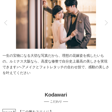
こだわりポイント
スタジオでの撮影
豊富な色打掛・着物
一生の宝物になる大切な写真だから、理想の花嫁姿を残したいも
の。ルミナス大阪なら、高度な修整で自分史上最高の美しさを実現
できます♪ヘアメイクとフォトレタッチの合わせ技で、感動の美しさ
を叶えてください
女性フォトグラファー
衣装の試着
Kodawari
チャペルでの撮影
ソロウエディング
3万円以下のプラン
こだわり
ヘアメイクリハーサル
持ち込み衣装
ウェルカムボードの作成
自慢の修正技術
豊富なドレス
【二の腕をスリムに】