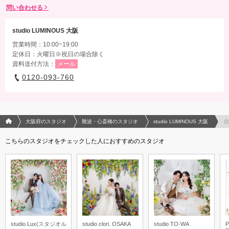
相談予約する
撮影日の空き
来店・オンライン
を確認する
問い合わせる
studio LUMINOUS 大阪
営業時間：10:00~19:00
定休日：火曜日※祝日の場合除く
資料送付方法：
メール
0120-093-760
フォトウエディング/結婚写真のPhotorait ホーム
大阪府のスタジオ
難波・心斎橋のスタジオ
studio LUMINOUS 大阪
自
こちらのスタジオをチェックした人におすすめのスタジオ
studio Lux(スタジオル
studio clori. OSAKA
studio TO-WA
P