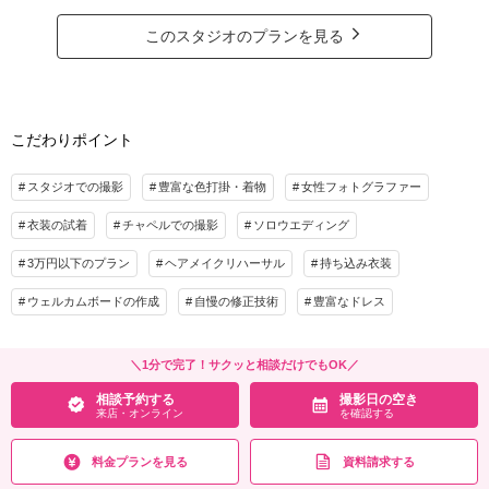
美肌・痩身レタッチ付き✨
着付け
ヘアメイク
小物一式
選べる25シーンで撮影できる、特別なフォト体験！
このスタジオのプランを見る
アルバム 8P
データ 8カット
台紙付写真
衣装追加
会食
挙式
ドレス＆和装の2着を楽しめる、贅沢なラグジュアリープランで
ルミナスの世界観を心ゆくまでご堪能いただけます。
家族と撮影
家族用衣装レンタル
ペットと撮影
こだわりポイント
日時限定だからこそ、お得に撮影できるチャンスです！
その他含むもの
ベーシックアルバム（8ページ8カット収録）1冊・アルバム収録カットのレタッチ・
プラン詳細
スタジオでの撮影
豊富な色打掛・着物
女性フォトグラファー
ご自宅にてゆったり写真セレクト！また、WD撮影後にはルミナスのセットで私服記
念撮影ができるアニバーサリーフォトが含まれています。
撮影料
新婦衣装1着
新郎衣装1着
衣装の試着
チャペルでの撮影
ソロウエディング
着付け
ヘアメイク
小物一式
相談予約する
撮影日の空き
3万円以下のプラン
ヘアメイクリハーサル
持ち込み衣装
来店・オンライン
を確認する
アルバム 24P
データ 22カット
台紙付写真
ウェルカムボードの作成
自慢の修正技術
豊富なドレス
衣装追加
会食
挙式
家族と撮影
家族用衣装レンタル
ペットと撮影
＼1分で完了！サクッと相談だけでもOK／
その他含むもの
相談予約する
撮影日の空き
撮影料,新婦衣装2着,新郎2着,着付け,ヘアメイク,小物一式,アルバム24P,データ22カッ
来店・オンライン
を確認する
ト ※日時限定且つ平日限定のご案内となります。また、WD撮影後にはルミナスの
セットで私服記念撮影ができるアニバーサリーフォトが含まれています
料金プランを見る
資料請求する