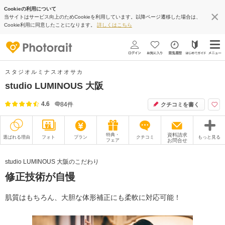
Cookieの利用について
当サイトはサービス向上のためCookieを利用しています。以降ページ遷移した場合は、
Cookie利用に同意したことになります。
詳しくはこちら
スタジオルミナスオオサカ
studio LUMINOUS 大阪
4.6
84
件
クチコミを書く
特典・
資料請求
選ばれる理由
フォト
プラン
クチコミ
もっと見る
フェア
お問合せ
撮影レポート
フォトグラファー
studio LUMINOUS 大阪のこだわり
修正技術が自慢
衣装
ムービー
オプション
ブログ
肌質はもちろん、大胆な体形補正にも柔軟に対応可能！
アクセス/TEL
スタジオトップ