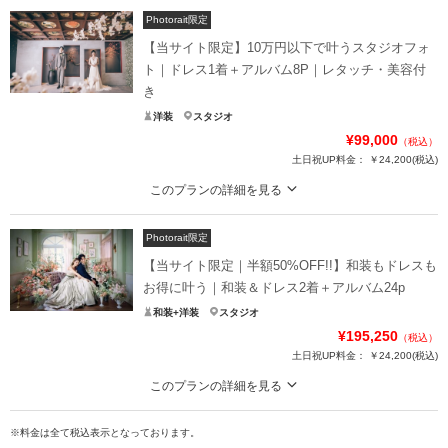
Photorait限定
【当サイト限定】10万円以下で叶うスタジオフォ
ト｜ドレス1着＋アルバム8P｜レタッチ・美容付
き
洋装
スタジオ
¥99,000
（税込）
土日祝UP料金：
￥24,200
(税込)
このプランの詳細を見る
通常 ¥121,800 ⇒¥99,000（税込）撮影枠数限定のスペシャルプラン
Photorait限定
天候に左右されないスタジオ撮影。
アルバムやデータ枚数をコンパクトにすることで
【当サイト限定｜半額50%OFF!!】和装もドレスも
手の届きやすい価格にしたプランをご用意しました。
お得に叶う｜和装＆ドレス2着＋アルバム24p
必要なものをしっかりと揃えた、シンプルな内容が魅力です！
和装+洋装
スタジオ
¥195,250
（税込）
※スタジオ日時限定となります。
土日祝UP料金：
￥24,200
(税込)
※他キャンペーンとの併用不可です。
このプランの詳細を見る
プラン詳細
ルミナスの世界を楽しめる花嫁に支持される人気プランがさらにお得に。衣
裳・レタッチ・ヘアメイク・アルバム等はプランに含まれます。
撮影料
新婦衣装1着
新郎衣装1着
※料金は全て税込表示となっております。