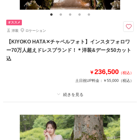
まるで本当に結婚式を挙げたかのような、感動のフォトウエディングが叶い
ます。
【選べるチャペル】ホテルモントレ仙台・パレスへいあん・ゆりが丘マリア
オススメ
ージュアンヴィラ・江陽グランドホテル・秋保リゾート ホテルクレセン
洋装
ロケーション
ト・アーリー迎賓館（＋22,000円）
【KIYOKO HATA✕チャペルフォト】インスタフォロワ
ー70万人超えドレスブランド！＊洋装&データ50カット
このプランで撮影可能な撮影レポート
込
撮影日：
2025年1月9日
撮影場所：
仙台市
（宮城）
236,500
￥
（税込）
土日祝UP料金：
￥55,000
（税込）
相談予約する
撮影日の空き
プラン詳細
来店・オンライン
を確認する
撮影料
新婦衣装1着
新郎衣装1着
着付け
ヘアメイク
小物一式
アルバム
データ 50 カット
台紙付写真