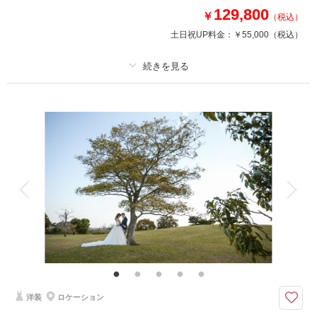
129,800
￥
（税込）
土日祝UP料金：
￥55,000
（税込）
このプランで撮影可能な撮影レポート
撮影日：
2024年4月26日
撮影場所：
茂ヶ崎庵(仙台市)
（宮城）
プラン詳細
撮影料
新婦衣装1着
新郎衣装1着
着付け
ヘアメイク
小物一式
相談予約する
撮影日の空き
アルバム
データ 50 カット
台紙付写真
来店・オンライン
を確認する
衣装追加
会食
挙式
家族と撮影
家族用衣装レンタル
ペットと撮影
その他含むもの
ヘアメイク撮影同行（移動費が発生する場合は実費となりますので予めご了
承ください。）
クチュールナオコだから叶う＊上質で豊富なラインナップから選ぶ和装でフ
洋装
ロケーション
ォトウエディング