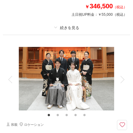
346,500
￥
（税込）
撮影日：
2023年10月18日
撮影場所：
定禅寺通り（仙台）
（宮城）
土日祝UP料金：
￥55,000
（税込）
プラン詳細
相談予約する
撮影日の空き
撮影料
新婦衣装1着
新郎衣装1着
来店・オンライン
を確認する
着付け
ヘアメイク
小物一式
アルバム 20 P
データ 50 カット
台紙付写真
衣装追加
会食
挙式
家族と撮影
家族用衣装レンタル
ペットと撮影
その他含むもの
ヘアメイク撮影同行
憧れのチャペルで想い出の一枚！クチュールナオコだから叶う上質なドレス
でのフォトウエディング
和装
ロケーション
気品あふれる迎賓館や、天井が高く美しいステンドグラスを誇る大聖堂での