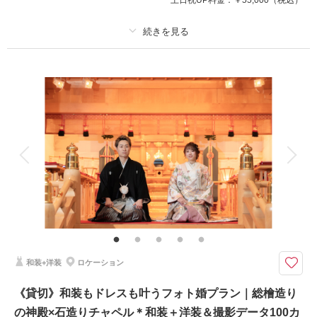
撮影日：
2025年11月7日
撮影場所：
ホテルモントレ仙台
（宮城）
プラン詳細
撮影料
新婦衣装2着
新郎衣装2着
着付け
ヘアメイク
小物一式
相談予約する
撮影日の空き
来店・オンライン
を確認する
アルバム
データ 100 カット
台紙付写真
衣装追加
会食
挙式
家族と撮影
家族用衣装レンタル
ペットと撮影
その他含むもの
ヘアメイク撮影同行（移動費が発生する場合は実費となりますので予めご了
承ください。）/ロケーション2箇所撮影
ご家族との撮影も、追加料金なし＊上質で豊富なラインナップから選ぶ本格
和装+洋装
ロケーション
衣裳でこだわりのフォトウエディング
スペシャルプラン＊和装・洋装の両方撮影が叶う！
《貸切》和装もドレスも叶うフォト婚プラン｜総檜造り
新郎新婦衣装２点、ヘアメイク＆着付け、ヘアメイク撮影同行、100カット
の神殿×石造りチャペル＊和装＋洋装＆撮影データ100カ
データ修正付きプラン！ドレス姿と和装のどちらも残せる贅沢フォトウエデ