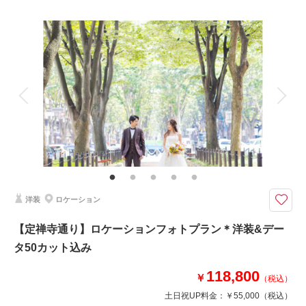
プラン詳細
撮影料
新婦衣装1着
新郎衣装1着
着付け
ヘアメイク
小物一式
アルバム
データ 50 カット
台紙付写真
衣装追加
会食
挙式
家族と撮影
家族用衣装レンタル
ペットと撮影
その他含むもの
ヘアメイク撮影同行（移動費が発生する場合は実費となりますので予めご了
承ください。）
インスタグラムフォロワー60万人超え！話題のKIYOKOHATAドレスが選べ
洋装
ロケーション
る♪360度美しい和装でフォトウエディング
新郎新婦和装各1点、ヘアメイク＆着付け、造花ブーケ＆ブートニア、50カ
【定禅寺通り】ロケーションフォトプラン＊洋装&デー
ットデータ（データ修正有り）付きのお得なプランです。
タ50カット込み
※土日祝、ナイト撮影、撮影場所により別途追加料金が発生いたします。※
移動タクシー代、会場使用料が発生する場合は実費となります。
118,800
￥
（税込）
土日祝UP料金：
￥55,000
（税込）
相談予約する
撮影日の空き