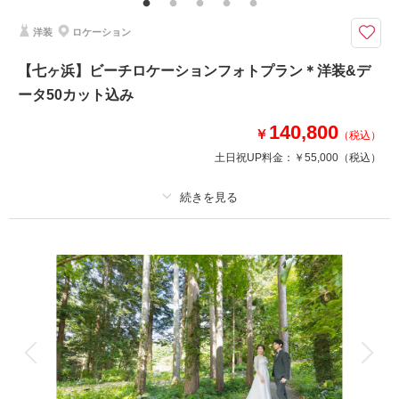
結婚式用の和装で、より上質な神殿フォトを。
洋装
ロケーション
総檜造りの厳かな神殿で、本格的な和装フォトウエディングが叶うプランで
す。撮影場所はホテルモントレ仙台の館内神殿。落ち着いた空気感のなか
【七ヶ浜】ビーチロケーションフォトプラン＊洋装&デ
で、凛とした一枚を残せます。
ータ50カット込み
留袖やモーニングのレンタルもご相談いただけますので、準備もスムーズ。
140,800
￥
（税込）
相談予約する
撮影日の空き
土日祝UP料金：
￥55,000
（税込）
来店・オンライン
を確認する
プラン詳細
撮影料
新婦衣装1着
新郎衣装1着
着付け
ヘアメイク
小物一式
アルバム
データ 50 カット
台紙付写真
衣装追加
会食
挙式
家族と撮影
家族用衣装レンタル
ペットと撮影
その他含むもの