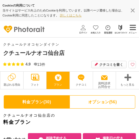
Cookieの利用について
当サイトはサービス向上のためCookieを利用しています。以降ページ遷移した場合は、
Cookie利用に同意したことになります。
詳しくはこちら
クチュールナオコセンダイテン
クチュールナオコ仙台店
4.9
13
件
クチコミを書く
資料請求
選ばれる理由
フォト
プラン
クチコミ
もっと見る
お問合せ
撮影レポート
フォトグラファー
料金プラン(30)
オプション(56)
衣装
ムービー
クチュールナオコ仙台店の
オプション
ブログ
料金プラン
アクセス/TEL
スタジオトップ
相談予約する
撮影日の空き