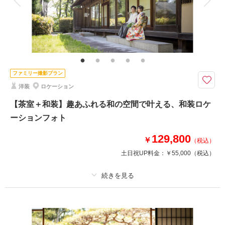
家族と撮影
家族用衣装レンタル
ペットと撮影
その他含むもの
ヘアメイク撮影同行（移動費が発生する場合は実費となりますので予めご了
承ください。）
ペットと楽しむロケーションフォト！＊緊張しがちな表情も自然と明るく♪
ファミリー撮影プラン
お衣装、ヘアメイク、撮影データ、造花ブーケ込みのお得なプラン。
洋装
ロケーション
定禅寺通りや西公園など宮城県内の人気ロケーションを豊富にご用意。
詳しくはお問い合わせください♪
【茶室＋和装】趣あふれる和の空間で叶える、和装ロケ
※土日祝、ナイト撮影、撮影場所により別途追加料金が発生いたします。
ーションフォト
129,800
￥
（税込）
このプランで撮影可能な撮影レポート
土日祝UP料金：
￥55,000
（税込）
撮影日：
2023年1月16日
撮影場所：
ゆりが丘マリアージュアンヴィラ（仙
台）
（宮城）
プラン詳細
撮影料
新婦衣装1着
新郎衣装1着