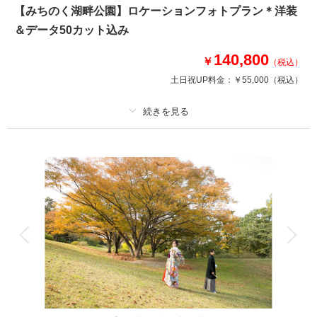
新郎新婦和装、ヘアメイク、撮影データ、造花ブーケ込みのお得なプラン。
【みちのく湖畔公園】ロケーションフォトプラン＊洋装
高台にある愛宕神社は境内から仙台の街並みを見下ろせ、フォトスポットと
＆データ50カット込み
しても映えるロケーション！
※移動タクシー代、会場使用料が発生する場合は実費となります。
140,800
￥
（税込）
土日祝UP料金：
￥55,000
（税込）
相談予約する
撮影日の空き
来店・オンライン
を確認する
プラン詳細
撮影料
新婦衣装1着
新郎衣装1着
着付け
ヘアメイク
小物一式
アルバム
データ 50 カット
台紙付写真
衣装追加
会食
挙式
家族と撮影
家族用衣装レンタル
ペットと撮影
その他含むもの
ヘアメイク撮影同行（移動費が発生する場合は実費となりますので予めご了
承ください。）