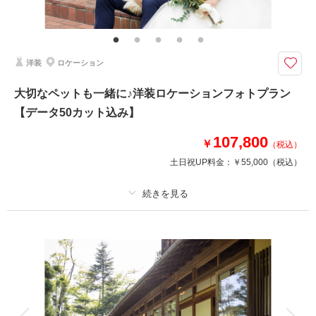
ヘアメイク撮影同行（移動費が発生する場合は実費となりますので予めご了
承ください。）
何人参加しても撮影追加料金なし♪クチュールナオコだから叶う＊上質で豊
洋装
ロケーション
富なラインナップから選ぶ洋装でファミリーフォトウエディング
青空の下、大好きな人達の笑顔に囲まれて、
大切なペットも一緒に♪洋装ロケーションフォトプラン
幸せいっぱいのビーチフォトが残せるファミリーフォトプラン。
【データ50カット込み】
参加人数が増えても追加撮影料金は無料♪
通常のプラン内で撮影させていただきます。
107,800
￥
（税込）
土日祝UP料金：
￥55,000
（税込）
相談予約する
撮影日の空き
来店・オンライン
を確認する
プラン詳細
撮影料
新婦衣装1着
新郎衣装1着
着付け
ヘアメイク
小物一式
アルバム
データ 50 カット
台紙付写真
衣装追加
会食
挙式