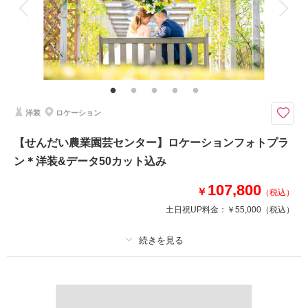
家族と撮影
家族用衣装レンタル
ペットと撮影
その他含むもの
ヘアメイク撮影同行（移動費が発生する場合は実費となりますので予めご了
承ください。）
クチュールナオコだから叶う＊上質で豊富なラインナップから選ぶドレスで
洋装
ロケーション
フォトウエディング
新郎新婦洋装、ヘアメイク、撮影データ（データ修正有り）、造花ブーケ込
【せんだい農業園芸センター】ロケーションフォトプラ
みのお得なプラン。
ン＊洋装&データ50カット込み
四季折々に違った表情を見せる野草園は、自然を体感できるフォトスポッ
ト。
107,800
※移動タクシー代、会場使用料が発生する場合は実費となります。
￥
（税込）
土日祝UP料金：
￥55,000
（税込）
相談予約する
撮影日の空き
来店・オンライン
を確認する
プラン詳細
撮影料
新婦衣装1着
新郎衣装1着