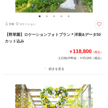
ヘアメイク撮影同行（移動費が発生する場合は実費となりますので予めご了
承ください。）
クチュールナオコだから叶う＊上質で豊富なラインナップから選ぶ洋装でフ
洋装
ロケーション
ォトウエディング
クチュールナオコだから叶う上質で豊富な衣裳ラインナップ！
【野草園】ロケーションフォトプラン＊洋装&データ50
新郎新婦洋装、ヘアメイク、撮影データ、造花ブーケ込みのプラン。
カット込み
海の音と自然を感じながらのフォトウェディング！
118,800
￥
（税込）
このプランで撮影可能な撮影レポート
土日祝UP料金：
￥55,000
（税込）
撮影日：
2022年5月12日
撮影場所：
七ヶ浜
（宮城）
プラン詳細
撮影料
新婦衣装1着
新郎衣装1着
着付け
ヘアメイク
小物一式
相談予約する
撮影日の空き
来店・オンライン
を確認する
アルバム
データ 50 カット
台紙付写真
衣装追加
会食
挙式