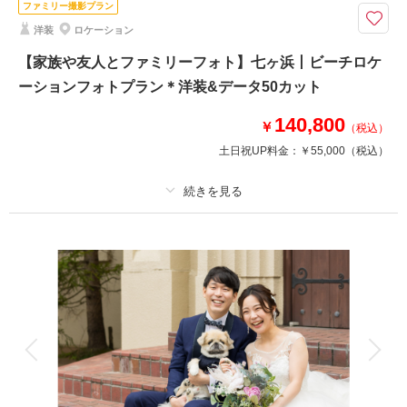
ファミリー撮影プラン
ご一緒に／集合写真 追加料金なし。
洋装
ロケーション
木の香りに包まれる総檜の神殿と、映画のワンシーンのような石造りのチャ
ペル。
【家族や友人とファミリーフォト】七ヶ浜丨ビーチロケ
ホテルモントレ仙台の2つの舞台で、和装もドレスも撮れる贅沢フォト婚。
ーションフォトプラン＊洋装&データ50カット
クチュールナオコ仙台の本番用白無垢＆紋付き袴と、ドレス＆タキシードを
各1着ずつお選びいただけます。
140,800
￥
（税込）
土日祝UP料金：
￥55,000
（税込）
このプランで撮影可能な撮影レポート
撮影日：
2024年5月27日
撮影場所：
ホテルモントレ仙台（仙台）
（宮
プラン詳細
城）
撮影料
新婦衣装1着
新郎衣装1着
着付け
ヘアメイク
小物一式
アルバム
データ 50 カット
台紙付写真
相談予約する
撮影日の空き
来店・オンライン
を確認する
衣装追加
会食
挙式
家族と撮影
家族用衣装レンタル
ペットと撮影
その他含むもの