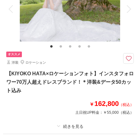
衣装追加
会食
挙式
家族と撮影
家族用衣装レンタル
ペットと撮影
その他含むもの
ヘアメイク撮影同行（移動費が発生する場合は実費となりますので予めご了
承ください。）・対象ドレス外をお選びの場合は別途追加料金
KIYOKO HATAを纏って、チャペルでときめく。特別な一着を、特別な場所
オススメ
で。
洋装
ロケーション
キヨコハタを豊富にラインナップするクチュールナオコならではのNEWプ
ラン！キヨコハタのドレスで本格チャペルフォトを。
【KIYOKO HATA×ロケーションフォト】インスタフォロ
【選べるチャペル】ホテルモントレ仙台・パレスへいあん・ゆりが丘マリア
ワー70万人超えドレスブランド！＊洋装&データ50カッ
ージュアンヴィラ・江陽グランドホテルほか。詳しくはお問合せください
ト込み
162,800
￥
（税込）
相談予約する
撮影日の空き
土日祝UP料金：
￥55,000
（税込）
来店・オンライン
を確認する
プラン詳細