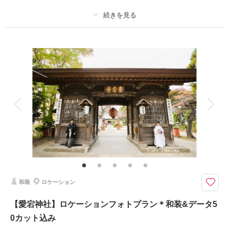
撮影日：
2022年1月28日
撮影場所：
緑水庵
（宮城）
プラン詳細
撮影料
新婦衣装1着
新郎衣装1着
着付け
ヘアメイク
小物一式
相談予約する
撮影日の空き
来店・オンライン
を確認する
アルバム
データ 50 カット
台紙付写真
衣装追加
会食
挙式
家族と撮影
家族用衣装レンタル
ペットと撮影
その他含むもの
ヘアメイク撮影同行（移動費が発生する場合は実費となりますので予めご了
承ください。）
クチュールナオコだから叶う＊上質で豊富なラインナップから選ぶ和装でフ
和装
ロケーション
ォトウエディング
クチュールナオコだから叶う上質で豊富な衣裳ラインナップ！新郎新婦和
【愛宕神社】ロケーションフォトプラン＊和装&データ5
装、ヘアメイク、撮影データ、造花ブーケ込みのプラン。
0カット込み
日本伝統文化を感じる庭園と茶室で和装フォトを！
※移動タクシー代、会場使用料が発生する場合は実費となります。