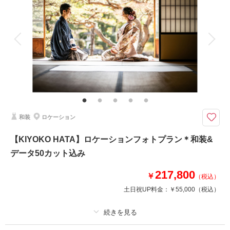
相談予約する
撮影日の空き
着付け
ヘアメイク
小物一式
来店・オンライン
を確認する
アルバム
データ 50 カット
台紙付写真
衣装追加
会食
挙式
家族と撮影
家族用衣装レンタル
ペットと撮影
《データ50カット》ドレスショップならではのこだわりの和装からセレク
ト♪
風情ある茶室と美しい日本庭園を舞台に、和装ならではの魅力が引き立つフ
ォトプラン。
正座ショットや縁側で寄り添う自然なショットなど、和の趣を感じる多彩な
和装
ロケーション
シーンが撮影できます。
白無垢や色打掛で彩る特別な一日を、美しい思い出として残しませんか。
【KIYOKO HATA】ロケーションフォトプラン＊和装&
データ50カット込み
相談予約する
撮影日の空き
来店・オンライン
を確認する
217,800
￥
（税込）
土日祝UP料金：
￥55,000
（税込）