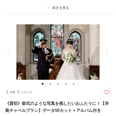
来店・オンライン
を確認する
プラン詳細
撮影料
新婦衣装1着
新郎衣装1着
着付け
ヘアメイク
小物一式
アルバム
データ 50 カット
台紙付写真
衣装追加
会食
挙式
家族と撮影
家族用衣装レンタル
ペットと撮影
クチュールナオコだから叶う＊上質で豊富なラインナップから選ぶ洋装でフ
ォトウエディング
クチュールナオコだから叶う上質で豊富な衣裳ラインナップ！新郎新婦洋
装、ヘアメイク、撮影データ、造花ブーケ込みのお得なプラン。
美しいケヤキが立ち並ぶ仙台のシンボルでもあるメインストリート。
洋装
スタジオ
季節によって様々な表情を見せてくれます♪
《貸切》挙式のような写真を残したいおふたりに！【洋
装チャペルプラン】データ50カット＋アルバム付き
このプランで撮影可能な撮影レポート