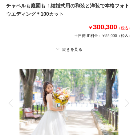
ホテルモントレ仙台・ゆりが丘マリアージュアンヴィラなど、6つのチャペ
チャペルも庭園も！結婚式用の和装と洋装で本格フォト
ルからお好みの会場をお選びいただけます。
ウエディング＊100カット
300,300
￥
相談予約する
撮影日の空き
（税込）
来店・オンライン
を確認する
土日祝UP料金：
￥55,000
（税込）
プラン詳細
撮影料
新婦衣装2着
新郎衣装2着
着付け
ヘアメイク
小物一式
アルバム
データ 100 カット
台紙付写真
衣装追加
会食
挙式
家族と撮影
家族用衣装レンタル
ペットと撮影
その他含むもの
ヘアメイク撮影同行（移動費が発生する場合は実費となりますので予めご了
承ください。）/ロケーション2箇所撮影