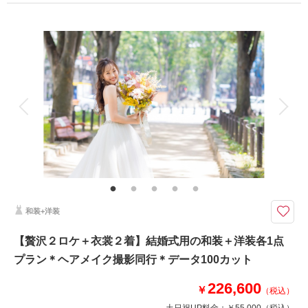
プラン詳細
撮影料
新婦衣装2着
新郎衣装2着
着付け
ヘアメイク
小物一式
アルバム
データ 100 カット
台紙付写真
衣装追加
会食
挙式
家族と撮影
家族用衣装レンタル
ペットと撮影
その他含むもの
列席衣裳レンタルの場合は追加料金でのご案内となります。会場により追加
料金が発生する場合があります。
本格チャペル＋ナチュラルロケ｜一日でふたつの世界観
和装+洋装
ドレスを2点選べる洋装フォトプラン。チャペルは6つの会場からセレクト
でき、ロケーション撮影は農業園芸センターが基本プラン内。
【贅沢２ロケ＋衣裳２着】結婚式用の和装＋洋装各1点
西公園や定禅寺通りなどの撮影スポットもオプション（＋11,000円）でご
プラン＊ヘアメイク撮影同行＊データ100カット
案内可能。結婚式本番用の上質ドレスも豊富にご用意しています
226,600
￥
（税込）
このプランで撮影可能な撮影レポート
土日祝UP料金：
￥55,000
（税込）