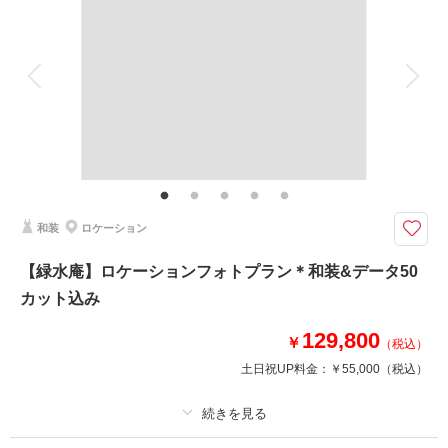
着付け
ヘアメイク
小物一式
アルバム
データ 50 カット
台紙付写真
衣装追加
会食
挙式
家族と撮影
家族用衣装レンタル
ペットと撮影
その他含むもの
ヘアメイク撮影同行（移動費が発生する場合は実費となりますので予めご了
承ください。）
クチュールナオコだから叶う＊上質で豊富なラインナップから選ぶ洋装でフ
和装
ロケーション
ォトウエディング
クチュールナオコだから叶う上質で豊富な衣裳ラインナップ！新郎新婦洋
【緑水庵】ロケーションフォトプラン＊和装&データ50
装、ヘアメイク、撮影データ、造花ブーケ込みのプラン。
カット込み
自然に囲まれたガーデンでフォトジェニックなお写真を残しませんか♪
129,800
￥
（税込）
土日祝UP料金：
￥55,000
（税込）
このプランで撮影可能な撮影レポート
撮影日：
2023年8月4日
撮影場所：
せんだい農業園芸センター（仙台）