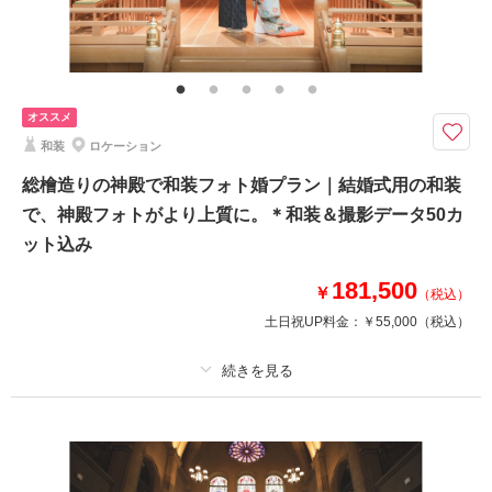
その他含むもの
ヘアメイク撮影同行（移動費が発生する場合は実費となりますので予めご了
承ください。）
クチュールナオコだから叶う＊上質で豊富なラインナップから選ぶウエディ
オススメ
ングドレスでフォトウエディング
和装
ロケーション
お衣装、ヘアメイク、撮影データ、造花ブーケ込みのお得なプラン。定禅寺
通りや西公園など宮城県内の人気ロケーションを豊富にご用意。
総檜造りの神殿で和装フォト婚プラン｜結婚式用の和装
※土日祝、ナイト撮影、撮影場所により別途追加料金が発生いたします。※
で、神殿フォトがより上質に。＊和装＆撮影データ50カ
移動タクシー代、会場使用料が発生する場合は実費となります。
ット込み
181,500
￥
相談予約する
撮影日の空き
（税込）
来店・オンライン
を確認する
土日祝UP料金：
￥55,000
（税込）
プラン詳細
撮影料
新婦衣装1着
新郎衣装1着
着付け
ヘアメイク
小物一式