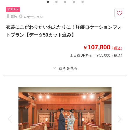
クチュールナオコだから叶う＊上質で豊富なラインナップから選ぶ本格衣裳
オススメ
でこだわりのフォトウエディング
洋装
ロケーション
スペシャルプラン＊和装・洋装の両方撮影が叶う！
新郎新婦衣装２点、ヘアメイク＆着付け、ヘアメイク撮影同行、データ100
衣裳にこだわりたいおふたりに！洋装ロケーションフォ
カット付プラン！チャペルでドレス姿、ロケで和装の姿も残せる贅沢フォト
トプラン【データ50カット込み】
ウエディング♪
※撮影場所により会場使用料が発生する場合がございます。
107,800
￥
（税込）
土日祝UP料金：
￥55,000
（税込）
このプランで撮影可能な撮影レポート
撮影日：
2023年7月25日
撮影場所：
江陽グランドホテル・緑水庵（仙台）
プラン詳細
（宮城）
撮影料
新婦衣装1着
新郎衣装1着
着付け
ヘアメイク
小物一式
アルバム
データ 50 カット
台紙付写真
相談予約する
撮影日の空き
来店・オンライン
を確認する
衣装追加
会食
挙式
家族と撮影
家族用衣装レンタル
ペットと撮影