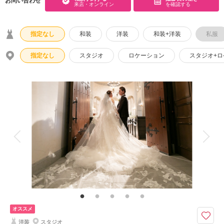
お問い合わせ
来店・オンライン
を確認する
こだわりポイント
指定なし
和装
洋装
和装+洋装
私服
指定なし
スタジオ
ロケーション
スタジオ+
豊富なドレス
チャペルでの撮影
豊富なカラードレス
庭園での撮影
家族・友人と撮影
衣装の試着
豊富な色打掛・着物
ペットと撮影
インポートドレス
豊富な白無垢
オススメ
ガーデンでの撮影
海での撮影
洋装
スタジオ