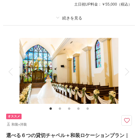
土日祝UP料金：
￥55,000
（税込）
プラン詳細
撮影料
新婦衣装1着
新郎衣装1着
着付け
ヘアメイク
小物一式
アルバム
データ 50 カット
台紙付写真
衣装追加
会食
挙式
家族と撮影
家族用衣装レンタル
ペットと撮影
その他含むもの
列席衣裳レンタルの場合は追加料金でのご案内となります。会場により追加
料金が発生する場合があります。
結婚式用のドレスで、より上質なチャペルフォトを。ご両家のお衣裳手配も
オススメ
クチュールナオコにお任せ！
和装+洋装
ご家族との撮影は追加料金なし。衣裳から撮影まで一括対応で、留袖やモー
ニングのレンタルもご相談いただけるので安心！
選べる６つの貸切チャペル＋和装ロケーションプラン｜