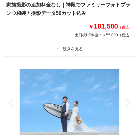
撮影はフォトジェニックな一枚になること間違いなし♪
家族撮影の追加料金なし｜神殿でファミリーフォトプラ
洋装各１着、ヘアメイク、アルバム（２０ページ３０カット）、撮影データ
ン◇和装＊撮影データ50カット込み
（データ修正有）、会場使用料、造花ブーケ込みのスペシャルプラン。
181,500
￥
（税込）
土日祝UP料金：
￥55,000
（税込）
このプランで撮影可能な撮影レポート
撮影日：
2023年5月3日
撮影場所：
榴ヶ岡公園・セントジョージ教会（仙
プラン詳細
台）
（宮城）
撮影料
新婦衣装1着
新郎衣装1着
着付け
ヘアメイク
小物一式
相談予約する
撮影日の空き
アルバム
データ 50 カット
台紙付写真
来店・オンライン
を確認する
衣装追加
会食
挙式
家族と撮影
家族用衣装レンタル
ペットと撮影
その他含むもの
列席衣裳レンタルの場合は追加料金でのご案内となります。ヘアメイク撮影
同行（移動費が発生する場合は実費となりますので予めご了承ください。）