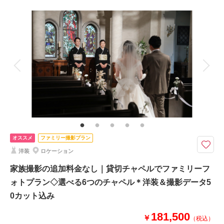
撮影料
新婦衣装1着
新郎衣装1着
着付け
ヘアメイク
小物一式
アルバム
データ 50 カット
台紙付写真
衣装追加
会食
挙式
家族と撮影
家族用衣装レンタル
ペットと撮影
その他含むもの
ヘアメイク撮影同行（移動費が発生する場合は実費となりますので予めご了
承ください。）
インスタグラムフォロワー70万人超え！話題のKIYOKOHATAドレスが選べ
オススメ
ファミリー撮影プラン
る♪360度美しいドレスでフォトウエディング
洋装
ロケーション
新郎新婦洋装各1点、ヘアメイク＆着付け、造花ブーケ＆ブートニア、50カ
ットデータ（データ修正有り）付きのお得なプランです。
家族撮影の追加料金なし｜貸切チャペルでファミリーフ
※土日祝、ナイト撮影、撮影場所により別途追加料金が発生いたします。※
ォトプラン◇選べる6つのチャペル＊洋装＆撮影データ5
移動タクシー代、会場使用料が発生する場合は実費となります。
0カット込み
181,500
￥
相談予約する
撮影日の空き
（税込）
来店・オンライン
を確認する