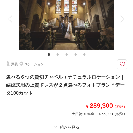
アルバム
データ 50 カット
台紙付写真
衣装追加
会食
挙式
家族と撮影
家族用衣装レンタル
ペットと撮影
その他含むもの
ご家族のお衣裳レンタルをご希望の場合は、オプションにてご案内いたしま
す。ヘアメイク撮影同行（移動費が発生する場合は実費となりますので予め
ご了承ください。）
洋装
ロケーション
＊まるで挙式当日のような特別な時間をトータルプロデュース。
総檜造りの厳かな神殿で叶える、和装フォトウエディングプラン。
選べる６つの貸切チャペル＋ナチュラルロケーション｜
撮影はホテルモントレ仙台の館内神殿で、静けさに包まれた神聖な雰囲気の
結婚式用の上質ドレスが２点選べるフォトプラン＊デー
中、凛とした美しい一枚を残せます。
白無垢や色打掛など、本番さながらの華やかな装いで、特別なひとときをお
タ100カット
楽しみください。
289,300
￥
（税込）
土日祝UP料金：
￥55,000
（税込）
相談予約する
撮影日の空き
来店・オンライン
を確認する