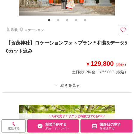
ヘアメイク撮影同行（移動費が発生する場合は実費となりますので予めご了
承ください。）
クチュールナオコだから叶う＊上質で豊富なラインナップから選ぶ和装でフ
和装
ロケーション
ォトウエディング
クチュールナオコだから叶う上質で豊富な衣裳ラインナップ！
【賀茂神社】ロケーションフォトプラン＊和装&データ5
新郎新婦和装、ヘアメイク、撮影データ、造花ブーケ込みのプラン。
0カット込み
みちのく湖畔公園など宮城県内のロケーションフォトプラン。
※撮影場所により会場料金・入場料は、お客様実費となります。
129,800
￥
（税込）
土日祝UP料金：
￥55,000
（税込）
相談予約する
撮影日の空き
来店・オンライン
を確認する
プラン詳細
撮影料
新婦衣装1着
新郎衣装1着
着付け
ヘアメイク
小物一式
＼1分で完了！サクッと相談だけでもOK／
相談予約する
撮影日の空き
アルバム
データ 50 カット
台紙付写真
来店・オンライン
を確認する
電話する
衣装追加
会食
挙式