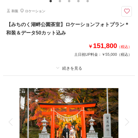
クチュールナオコだから叶う＊上質で豊富なラインナップから選ぶウエディ
和装
ロケーション
ングドレスでフォトウエディング
クチュールナオコだから叶う上質で豊富な衣裳ラインナップ！
【みちのく湖畔公園茶室】ロケーションフォトプラン＊
お衣装、ヘアメイク、撮影データ、造花ブーケ込みのプラン。
和装＆データ50カット込み
みちのく湖畔公園など宮城県内のロケーションフォトプラン。
※撮影場所により会場料金・入場料は、お客様実費となります。
151,800
￥
（税込）
土日祝UP料金：
￥55,000
（税込）
このプランで撮影可能な撮影レポート
撮影日：
2019年11月21日
撮影場所：
みちのく杜の湖畔公園
（宮城）
プラン詳細
撮影料
新婦衣装1着
新郎衣装1着
着付け
ヘアメイク
小物一式
相談予約する
撮影日の空き
アルバム
データ 50 カット
台紙付写真
来店・オンライン
を確認する
衣装追加
会食
挙式
家族と撮影
家族用衣装レンタル
ペットと撮影
その他含むもの