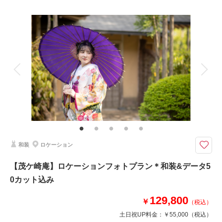
プラン詳細
（宮城）
撮影料
新婦衣装1着
新郎衣装1着
着付け
ヘアメイク
小物一式
相談予約する
撮影日の空き
アルバム
データ 50 カット
台紙付写真
来店・オンライン
を確認する
衣装追加
会食
挙式
家族と撮影
家族用衣装レンタル
ペットと撮影
その他含むもの
ヘアメイク撮影同行（移動費が発生する場合は実費となりますので予めご了
承ください。）
クチュールナオコだから叶う＊上質で豊富なラインナップから選ぶ和装でフ
和装
ロケーション
ォトウエディング
クチュールナオコだから叶う上質で豊富な衣裳ラインナップ！新郎新婦和
【茂ケ崎庵】ロケーションフォトプラン＊和装&データ5
装、ヘアメイク、撮影データ、造花ブーケ込みのプラン。
0カット込み
四季を感じる豊かな自然と茶室での撮影をお楽しみ頂けます。
129,800
￥
（税込）
このプランで撮影可能な撮影レポート
土日祝UP料金：
￥55,000
（税込）