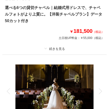
選べる6つの貸切チャペル｜結婚式用ドレスで、チャペ
ルフォトがより上質に。【洋装チャペルプラン】データ
50カット付き
181,500
￥
（税込）
土日祝UP料金：
￥55,000
（税込）
プラン詳細
撮影料
新婦衣装1着
新郎衣装1着
着付け
ヘアメイク
小物一式
アルバム
データ 50 カット
台紙付写真
衣装追加
会食
挙式
家族と撮影
家族用衣装レンタル
ペットと撮影
ご家族との撮影も、追加料金なしで。神聖な空間✕挙式クオリティのドレス
＆タキシード。