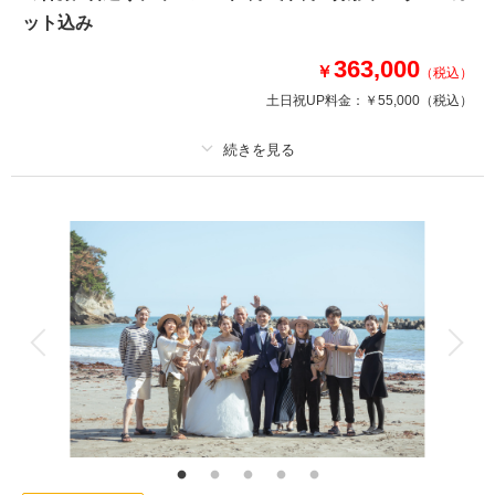
ィング♪
ット込み
※撮影場所により会場使用料が発生する場合がございます。
363,000
￥
（税込）
土日祝UP料金：
￥55,000
（税込）
このプランで撮影可能な撮影レポート
撮影日：
2023年11月13日
撮影場所：
野草園 パレスへいあん
（宮城）
プラン詳細
撮影料
新婦衣装2着
新郎衣装2着
着付け
ヘアメイク
小物一式
相談予約する
撮影日の空き
アルバム
データ 100 カット
台紙付写真
来店・オンライン
を確認する
衣装追加
会食
挙式
家族と撮影
家族用衣装レンタル
ペットと撮影
その他含むもの
ヘアメイク撮影同行（移動費が発生する場合は実費となりますので予めご了
承ください。）
和も洋も、ホテルモントレ仙台の“本物の舞台”で挙式さながらに。ご家族も