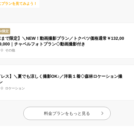
にプランを見てみよう！
ait限定
末まで限定】＼NEW！動画撮影プラン／トクベツ価格通常￥132,00
99,000｜チャペルフォトプラン◇動画撮影付き
その他
ドレス】＼夏でも涼しく撮影OK♪／洋装１着◇森林ロケーション撮
ン
ロケーション
料金プランをもっと見る