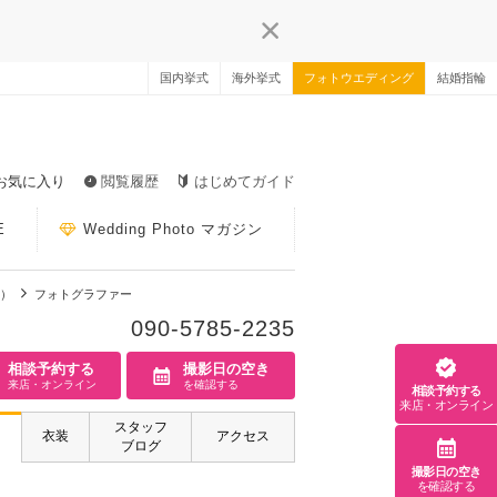
国内挙式
海外挙式
フォトウエディング
結婚指輪
お気に入り
閲覧履歴
はじめてガイド
E
Wedding Photo マガジン
重）
フォトグラファー
090-5785-2235
相談予約する
撮影日の空き
来店・オンライン
を確認する
相談予約する
来店・オンライン
スタッフ
衣装
アクセス
ブログ
撮影日の空き
を確認する