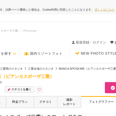
ます。以降ページ遷移した場合は、Cookie利用に同意したことになります。
詳しくはこちら
スポーザ三重）｜Photorait
ィングの決め手が見つかるクチコミサイト-Photorait
新規登録・ログイン
トを探す
国内リゾートフォト
NEW PHOTO STYL
三重県のスタジオ
三重全域のスタジオ
BIANCA SPOSA MIE（ビアンカスポーザ三
A MIE（ビアンカスポーザ三重）
エ
クチコミを書く
撮影
・
料金プラン
クチコミ
フォトグラファー
ー
レポート