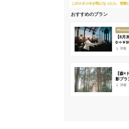
このスタジオが気になったら、実際
おすすめのプラン
Photor
【8月
0⇒￥
洋装
【森×
影プラ
洋装