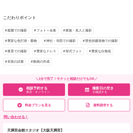
相談予約する
撮影日の空き
撮影料
新婦衣装1着
新郎衣装1着
来店・オンライン
を確認する
こだわりポイント
着付け
ヘアメイク
小物一式
アルバム
データ 50カット
台紙付写真
庭園での撮影
フォト＋会食
家族・友人と撮影
衣装追加
会食
挙式
豊富な色打掛・着物
神社・寺院での撮影
歴史的建造物での撮影
家族と撮影
家族用衣装レンタル
ペットと撮影
夜景での撮影
豊富なドレス
挙式フォト
豊富な白無垢
相談予約する
撮影日の空き
来店・オンライン
を確認する
衣装の試着
動画の作成
＼1分で完了！サクッと相談だけでもOK／
相談予約する
撮影日の空き
来店・オンライン
を確認する
料金プランを見る
資料請求する
問い合わせる
天満宮会館スタジオ【大阪天満宮】