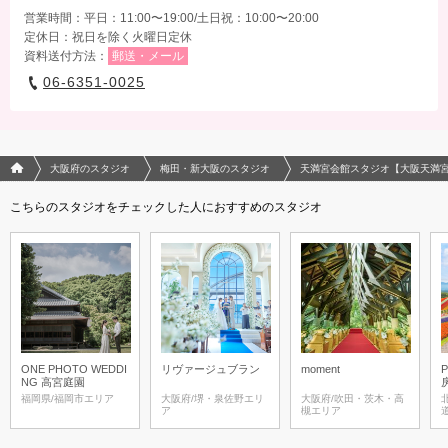
営業時間：平日：11:00〜19:00/土日祝：10:00〜20:00
定休日：祝日を除く火曜日定休
資料送付方法：
郵送・メール
06-6351-0025
フォトウエディング/結婚写真のPhotorait ホーム
大阪府のスタジオ
梅田・新大阪のスタジオ
天満宮会館スタジオ【大阪天満
こちらのスタジオをチェックした人におすすめのスタジオ
ONE PHOTO WEDDI
リヴァージュブラン
moment
NG 高宮庭園
福岡県/福岡市エリア
大阪府/堺・泉佐野エリ
大阪府/吹田・茨木・高
ア
槻エリア