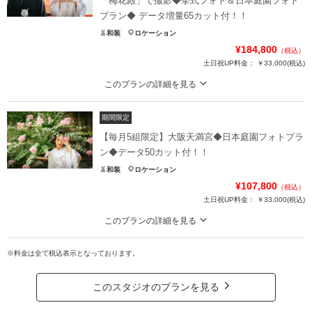
「梅花殿」で撮影◆挙式フォト＆日本庭園フォト
プラン◆ データ増量65カット付！！
和装
ロケーション
¥184,800
（税込）
土日祝UP料金：
￥33,000
(税込)
このプランの詳細を見る
【期間限定】国の登録有形文化財「梅花殿」で撮影！挙式フォト＆日本庭園フ
ォトプラン
期間限定
1025年大祭（昭和3年）の記念建造物で国の重要文化財に指定されている「梅
【毎月5組限定】大阪天満宮◆日本庭園フォトプラ
花殿」での
ン◆データ50カット付！！
挙式さながらの貴重な撮影と美しい日本庭園での特別な1枚を残すスペシャルプ
和装
ロケーション
ラン。今ならデータ増量の65カットプレゼントキャンペーン実施中！
¥107,800
（税込）
土日祝UP料金：
￥33,000
(税込)
プラン詳細
このプランの詳細を見る
撮影料
新婦衣装1着
新郎衣装1着
【毎月5組限定】大阪天満宮◆日本庭園フォトプラン◆データ50カット付！！
着付け
ヘアメイク
小物一式
※料金は全て税込表示となっております。
大阪天満宮の四季折々の自然を感じられる美しい日本庭園でのフォトプラン♪こ
アルバム
データ 65カット
台紙付写真
れからのシーズンは新緑が美しい季節ですので、ぜひ緑に囲まれたお写真を残
衣装追加
会食
挙式
してください♪毎月5組様限定でカットの50カットプレゼント！
このスタジオのプランを見る
家族と撮影
家族用衣装レンタル
ペットと撮影
プラン詳細