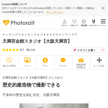
Cookieの利用について
当サイトはサービス向上のためCookieを利用しています。以降ページ遷移した場合は、
Cookie利用に同意したことになります。
詳しくはこちら
テンマングウカイカンスタジオオオサカテンマングウ
天満宮会館スタジオ【大阪天満宮】
4.7
17
件
クチコミを書く
資料請求
選ばれる理由
フォト
プラン
クチコミ
もっと見る
お問合せ
撮影レポート
フォトグラファー
天満宮会館スタジオ【大阪天満宮】のこだわり
歴史的建造物で撮影できる
衣装
ムービー
オプション
ブログ
千余年の歴史を刻む古社、大阪天満宮
アクセス/TEL
スタジオトップ