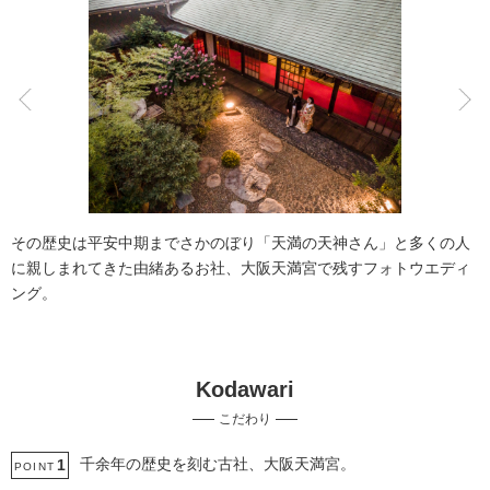
こだわりポイント
庭園での撮影
フォト＋会食
その歴史は平安中期までさかのぼり「天満の天神さん」と多くの人
に親しまれてきた由緒あるお社、大阪天満宮で残すフォトウエディ
ング。
Kodawari
家族・友人と撮影
豊富な色打掛・着物
こだわり
神社・寺院での撮影
歴史的建造物での撮影
夜景での撮影
豊富なドレス
挙式フォト
豊富な白無垢
衣装の試着
千余年の歴史を刻む古社、大阪天満宮。
1
POINT
動画の作成