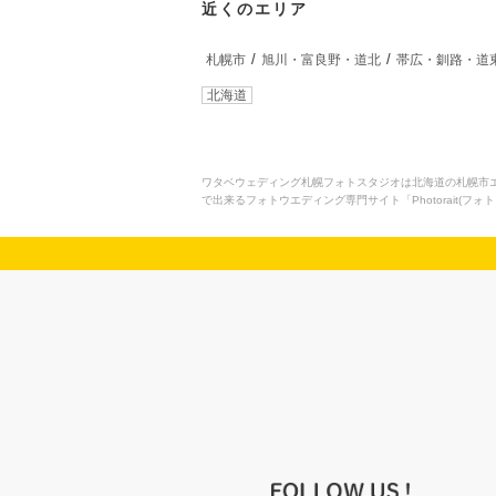
近くのエリア
札幌市
旭川・富良野・道北
帯広・釧路・道
北海道
ワタベウェディング札幌フォトスタジオは北海道の札幌市
で出来るフォトウエディング専門サイト「Photorait(