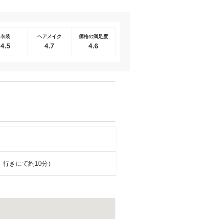
衣装
ヘアメイク
価格の満足度
4.5
4.7
4.6
」行きにて約10分）