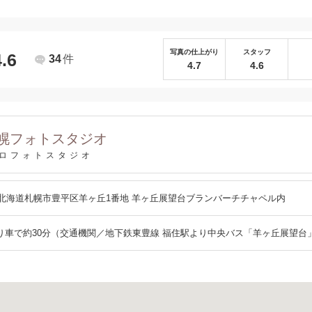
写真の仕上がり
スタッフ
4.6
34
件
4.7
4.6
幌フォトスタジオ
ロフォトスタジオ
045 北海道札幌市豊平区羊ヶ丘1番地 羊ヶ丘展望台ブランバーチチャペル内
り車で約30分（交通機関／地下鉄東豊線 福住駅より中央バス「羊ヶ丘展望台