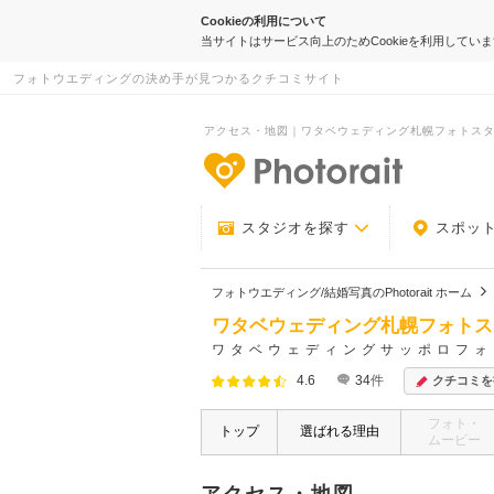
Cookieの利用について
当サイトはサービス向上のためCookieを利用してい
フォトウエディングの決め手が見つかるクチコミサイト
アクセス・地図｜ワタベウェディング札幌フォトスタジオ｜
-フォトウエデ
スタジオを探す
スポッ
フォトウエディング/結婚写真のPhotorait ホーム
ワタベウェディング札幌フォトス
ワタベウェディングサッポロフォ
4.6
34
件
クチコミを
フォト・
トップ
選ばれる理由
ムービー