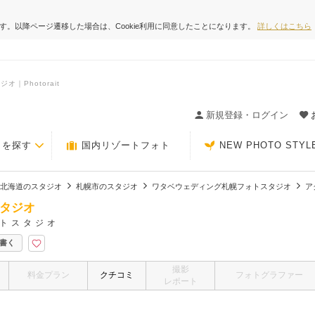
ます。以降ページ遷移した場合は、Cookie利用に同意したことになります。
詳しくはこちら
Photorait
ィングの決め手が見つかるクチコミサイト-Photorait
新規登録・ログイン
トを探す
国内リゾートフォト
NEW PHOTO STYL
北海道のスタジオ
札幌市のスタジオ
ワタベウェディング札幌フォトスタジオ
ア
タジオ
トスタジオ
書く
撮影
料金プラン
クチコミ
フォトグラファー
レポート