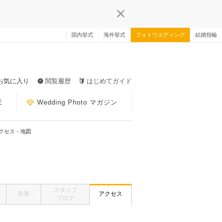
国内挙式
海外挙式
フォトウエディング
結婚指輪
お気に入り
閲覧履歴
はじめてガイド
E
Wedding Photo マガジン
クセス・地図
スタッフ
衣装
アクセス
ブログ