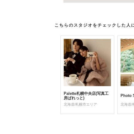
こちらのスタジオをチェックした人
Palette札幌中央店(写真工
Photo S
房ぱれっと)
北海道/札幌市エリア
北海道/