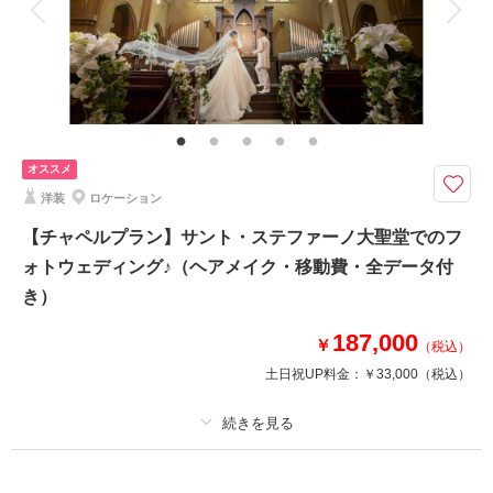
衣装追加
会食
挙式
家族と撮影
家族用衣装レンタル
ペットと撮影
その他含むもの
全データ（約3週間後のご納品 / 明るさ・色味補正済み）・ヘアメイクアテ
ンド・ブーケ＆ブートニア（アーティフィシャル）・洋装衣裳小物（靴、パ
ニエ、ワイシャツ）・撮影小物（番傘）・ヘッド装花（アーティフィシャ
オススメ
ル）
洋装
ロケーション
スタジオプランリニューアルを記念して、今だけの特大特典をご用意！日程
【チャペルプラン】サント・ステファーノ大聖堂でのフ
限定の¥88,000プランもあります♪
ォトウェディング♪（ヘアメイク・移動費・全データ付
スタジオ内でありながらも、目の前に広がる定禅寺通りとともに撮影♪
き）
【今なら15大特典！】
187,000
①ご新郎様ヘアセット プレゼント
￥
（税込）
②アクセサリーレンタル プレゼント
土日祝UP料金：
￥33,000
（税込）
③土日祝日料金 無料 など・・・
詳細はブログからご覧いただけます♪
プラン詳細
このプランで撮影可能な撮影レポート