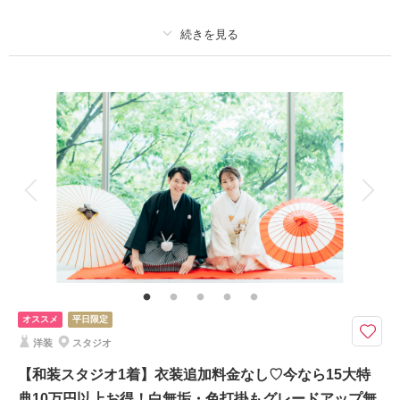
このプランで撮影可能な撮影レポート
撮影日：
2026年5月22日
撮影場所：
サントステファーノ大聖堂
（宮城）
プラン詳細
撮影料
新婦衣装1着
新郎衣装1着
着付け
ヘアメイク
小物一式
アルバム
データ 120 カット
台紙付写真
相談予約する
撮影日の空き
来店・オンライン
を確認する
衣装追加
会食
挙式
家族と撮影
家族用衣装レンタル
ペットと撮影
その他含むもの
全データ（約3週間後のご納品 / 明るさ・色味補正済み）・申請料金・ヘア
メイクアテンド・撮影小物（番傘）・衣装小物（襦袢、帯、草履、雪駄、扇
子等）・ヘッド装花（アーティフィシャル）
オススメ
平日限定
★ご希望の撮影時期に合わせてキャンペーン実施中★
洋装
スタジオ
本格茶室と日本庭園が素敵な【緑水庵】
正座ショットをはじめ、室内での撮影が可能なロケーション場所！
【和装スタジオ1着】衣装追加料金なし♡今なら15大特
貸切だから、落ち着いて撮影したい方にもおすすめです♪
典10万円以上お得！白無垢・色打掛もグレードアップ無