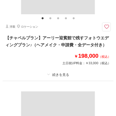
その他含むもの
全データ（約3週間後のご納品 / 明るさ・色味補正済み）・申請料金・ヘア
メイクアテンド・ブーケ＆ブートニア（アーティフィシャル）・衣装小物
（靴、パニエ、ワイシャツ）
洋装
ロケーション
★ご希望の撮影時期に合わせてキャンペーン実施中★
たっぷりと差し込む自然光とウッドチェアが温もりを感じさせる
【チャペルプラン】アーリー迎賓館で残すフォトウエデ
温かみのある仙台アンジェリオンチャペル。
ィングプラン♪（ヘアメイク・申請費・全データ付き）
ドレスのトレーンも美しく映えるバージンロードで素敵なお写真を残しまし
ょう＾＾
198,000
￥
（税込）
⚫︎撮影全データお渡し！
土日祝UP料金：
￥33,000
（税込）
⚫︎移動費・申請費込み！
このプランで撮影可能な撮影レポート
プラン詳細
撮影日：
2023年11月11日
撮影料
新婦衣装1着
新郎衣装1着
撮影場所：
仙台チャペル
（宮城）
着付け
ヘアメイク
小物一式
アルバム
データ 150 カット
台紙付写真