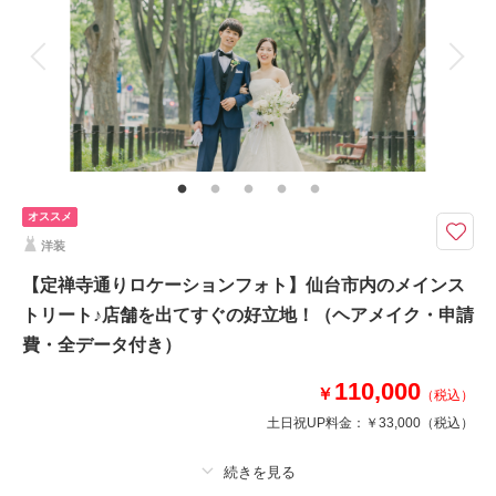
アルバム
データ 120 カット
台紙付写真
衣装追加
会食
挙式
家族と撮影
家族用衣装レンタル
ペットと撮影
相談予約する
撮影日の空き
来店・オンライン
を確認する
その他含むもの
全データ（約3週間後のご納品 / 明るさ・色味補正済み）・申請料金・ヘア
メイクアテンド・ブーケ＆ブートニア（アーティフィシャル）・衣装小物
（靴、パニエ、ワイシャツ）
オススメ
★ご希望の撮影時期に合わせてキャンペーン実施中★
洋装
豊かな三陸の海を表現している大水槽や、
世界中の個性的ないきものたちを展示している「仙台うみの杜水族館」
【定禅寺通りロケーションフォト】仙台市内のメインス
シルエットフォトはもちろん、大迫力のロケーションで、幻想的なお写真を
トリート♪店舗を出てすぐの好立地！（ヘアメイク・申請
♪
費・全データ付き）
⚫︎全データお渡し！
110,000
￥
⚫︎申請費込み！追加料金なし◎
（税込）
土日祝UP料金：
￥33,000
（税込）
このプランで撮影可能な撮影レポート
撮影日：
2026年2月20日