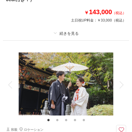
伝統文化と近代文化が織りなす世界は
143,000
￥
（税込）
和装、洋装どちらにもぴったりです♪
土日祝UP料金：
￥33,000
（税込）
このプランで撮影可能な撮影レポート
撮影日：
2026年6月10日
プラン詳細
撮影場所：
文翔館
（山形）
撮影料
新婦衣装1着
新郎衣装1着
着付け
ヘアメイク
小物一式
アルバム
データ 150 カット
台紙付写真
衣装追加
会食
挙式
相談予約する
撮影日の空き
来店・オンライン
を確認する
家族と撮影
家族用衣装レンタル
ペットと撮影
その他含むもの
全データ（約3週間後のご納品 / 明るさ・色味補正済み）・移動費用・申請
料金・ヘアメイクアテンド・撮影小物（番傘）・衣装小物（襦袢、帯、草
履、雪駄、扇子等）・ヘッド装花（アーティフィシャル）・悪天候時の日程
変更料
和装
ロケーション