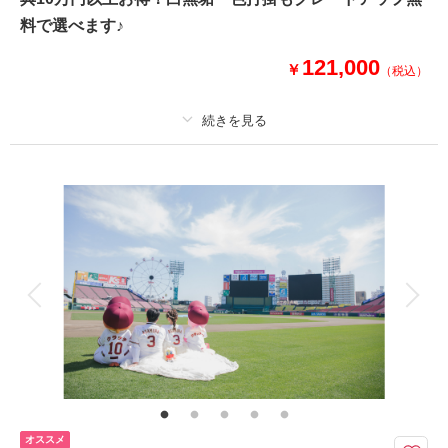
料で選べます♪
茶室内で、庭園で、バリエーション豊かなお写真を残せます！
121,000
￥
（税込）
このプランで撮影可能な撮影レポート
撮影日：
2026年7月6日
適用条件：
平日の場合 ※土日祝日料金：¥22,000
撮影場所：
緑水庵
（宮城）
プラン詳細
撮影料
新婦衣装1着
新郎衣装1着
着付け
ヘアメイク
小物一式
相談予約する
撮影日の空き
来店・オンライン
を確認する
アルバム
データ 50 カット
台紙付写真
衣装追加
会食
挙式
家族と撮影
家族用衣装レンタル
ペットと撮影
その他含むもの
全データ（約3週間後のご納品 / 明るさ・色味補正済み）・ヘアメイクアテ
ンド・撮影小物（番傘）・和装衣装小物（襦袢、帯、草履、雪駄、扇子
等）・ヘッド装花（アーティフィシャル）
オススメ