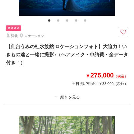
その他含むもの
全データ（約3週間後のご納品 / 明るさ・色味補正済み）・申請料金・ヘア
メイクアテンド・ブーケ＆ブートニア（アーティフィシャル）・衣装小物
（靴、パニエ、ワイシャツ）
オススメ
★ONESTYLEは東北楽天ゴールデンイーグルスのオフィシャルスポンサー
洋装
ロケーション
です★
2026シーズン以降での撮影希望の方は、オフシーズンの今が狙いドキ！！
【仙台うみの杜水族館 ロケーションフォト】大迫力！い
撮影前に試着は関東でも実施できる♪
きもの達と一緒に撮影♪（ヘアメイク・申請費・全データ
ぜひお気軽にご相談くださいませ！
付き！）
●撮影全データつき
275,000
￥
●申請料金費込み
（税込）
●必要なものが揃って安心♪
土日祝UP料金：
￥33,000
（税込）
※マスコットとの撮影は別料金となります。
プラン詳細
このプランで撮影可能な撮影レポート
撮影料
新婦衣装1着
新郎衣装1着
撮影日：
2025年6月7日
撮影場所：
楽天モバイルパーク
（宮城）
着付け
ヘアメイク
小物一式