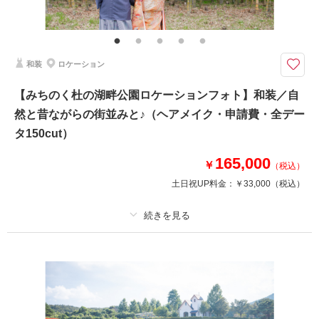
全データ（約3週間後のご納品 / 明るさ・色味補正済み）・申請料金・ヘア
メイクアテンド・ブーケ＆ブートニア（アーティフィシャル）・衣装小物
（靴、パニエ、ワイシャツ）・悪天候時の日程変更料
和装
ロケーション
★ご希望の撮影時期に合わせてキャンペーン実施中★
春は桜やチューリップ、夏はひまわり、秋はコスモス・コキアなど…
【みちのく杜の湖畔公園ロケーションフォト】和装／自
季節によって表情が変わる自然が豊かな公園でのロケーション撮影♪
然と昔ながらの街並みと♪（ヘアメイク・申請費・全デー
東京ドーム約61個分の広大な国立公園で、四季を感じる写真を撮りましょ
う！
タ150cut）
165,000
￥
（税込）
このプランで撮影可能な撮影レポート
土日祝UP料金：
￥33,000
（税込）
撮影日：
2026年4月13日
撮影場所：
みちのく杜の湖畔公園
（宮城）
プラン詳細
撮影料
新婦衣装1着
新郎衣装1着
着付け
ヘアメイク
小物一式
相談予約する
撮影日の空き
来店・オンライン
を確認する
アルバム
データ 150 カット
台紙付写真