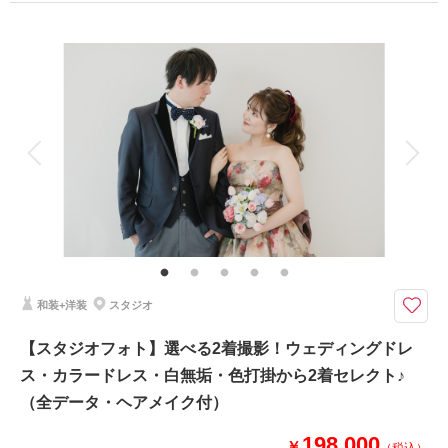
プラン詳細
撮影場所：
仙台うみの杜水族館
（宮城）
撮影料
新婦衣装1着
新郎衣装1着
着付け
ヘアメイク
小物一式
アルバム
データ 120 カット
台紙付写真
相談予約する
撮影日の空き
衣装追加
会食
挙式
来店・オンライン
を確認する
家族と撮影
家族用衣装レンタル
ペットと撮影
その他含むもの
全データ（約3週間後のご納品 / 明るさ・色味補正済み）・申請料金・ヘア
メイクアテンド・ブーケ＆ブートニア（アーティフィシャル）・衣装小物
（靴、パニエ、ワイシャツ）・悪天候時の日程変更料
和装+洋装
スタジオ
★ご希望の撮影時期に合わせてキャンペーン実施中★
仙台市内でデートをするなら、
【スタジオフォト】選べる2着撮影！ウェディングドレ
一度はお二人で訪れたことがあるはず！な定禅寺通り♪
ス・カラードレス・白無垢・色打掛から2着セレクト♪
季節によって表情を変えるから、季節が巡るたびに
（全データ・ヘアメイク付）
撮影した日を思い返せる素敵なロケーション！
思い出話をしながら、撮影を楽しみましょう＾＾
198,000
￥
（税込）