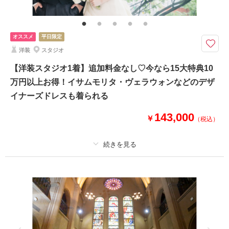
全データ（約3週間後のご納品 / 明るさ・色味補正済み）・申請料金・ヘア
メイクアテンド・ブーケ＆ブートニア（アーティフィシャル）・衣装小物
（靴、パニエ、ワイシャツ）
オススメ
平日限定
早くも登場◎紅葉プラン♪ ¥22,000OFFでご案内！衣装は事前のご試着が可
洋装
スタジオ
能です♪
【洋装スタジオ1着】追加料金なし♡今なら15大特典10
【紅葉シーズン・和装ロケーション】
万円以上お得！イサムモリタ・ヴェラウォンなどのデザ
大人気シーズンが今ならお得に予約可能♪
ロケーションに特化したONESTYLEだからこそ、ロケ場所も豊富にご用意
イナーズドレスも着られる
しております♪
143,000
￥
（税込）
※撮影場所により料金が異なります。
※表記価格はキャンペーン適用後のプラン価格となります。
適用条件：
適用条件：平日の場合 ※土日祝日料金：¥22,000
相談予約する
撮影日の空き
プラン詳細
来店・オンライン
を確認する
撮影料
新婦衣装1着
新郎衣装1着
着付け
ヘアメイク
小物一式
アルバム
データ 50 カット
台紙付写真