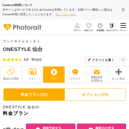
Cookieの利用について
当サイトはサービス向上のためCookieを利用しています。以降ページ遷移した場合は、
Cookie利用に同意したことになります。
詳しくはこちら
ワンスタイルセンダイ
ONESTYLE 仙台
4.6
56
件
クチコミを書く
資料請求
選ばれる理由
フォト
プラン
クチコミ
もっと見る
お問合せ
撮影レポート
フォトグラファー
料金プラン(30)
オプション(70)
衣装
ムービー
ONESTYLE 仙台の
オプション
ブログ
料金プラン
アクセス/TEL
スタジオトップ
相談予約する
撮影日の空き