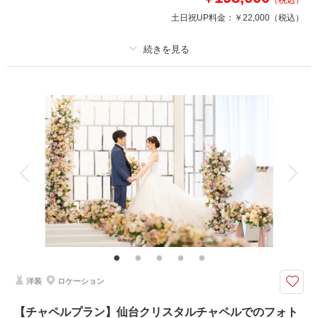
土日祝UP料金：
￥22,000
（税込）
このプランで撮影可能な撮影レポート
撮影日：
2025年6月15日
撮影場所：
サント・ステファーノ大聖堂/定禅寺通り
プラン詳細
（宮城）
撮影料
新婦衣装2着
新郎衣装2着
着付け
ヘアメイク
小物一式
アルバム
データ 100 カット
台紙付写真
相談予約する
撮影日の空き
来店・オンライン
を確認する
衣装追加
会食
挙式
家族と撮影
家族用衣装レンタル
ペットと撮影
その他含むもの
全データ（約3週間後のご納品 / 明るさ・色味補正済み）・ヘアメイクアテ
ンド・ブーケ＆ブートニア（アーティフィシャル）・洋装衣裳小物（靴、パ
ニエ、ワイシャツ）・撮影小物（番傘）・和装衣装小物（襦袢、帯、草履、
雪駄、扇子等）・ヘッド装花（アーティフィシャル）
洋装
ロケーション
衣装グレードアップなし！お好きな組み合わせで2着撮影♡お得に、わがま
【チャペルプラン】仙台クリスタルチャペルでのフォト
まに、スタジオ撮影を叶えましょう♪