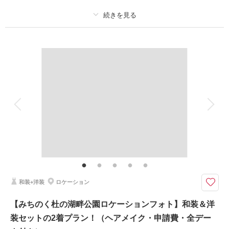
このプランで撮影可能な撮影レポート
撮影日：
2026年4月23日
撮影場所：
七ヶ浜
（宮城）
プラン詳細
撮影料
新婦衣装1着
新郎衣装1着
着付け
ヘアメイク
小物一式
アルバム
データ 150 カット
台紙付写真
相談予約する
撮影日の空き
来店・オンライン
を確認する
衣装追加
会食
挙式
家族と撮影
家族用衣装レンタル
ペットと撮影
その他含むもの
全データ（約3週間後のご納品 / 明るさ・色味補正済み）・申請料金・ヘア
メイクアテンド・ブーケ＆ブートニア（アーティフィシャル）・衣装小物
（靴、パニエ、ワイシャツ）・悪天候時の日程変更料
和装+洋装
ロケーション
★ご希望の撮影時期に合わせてキャンペーン実施中★
四季折々 自然豊かな森の中でのフォトウェディングと言えば【野草園】
【みちのく杜の湖畔公園ロケーションフォト】和装＆洋
春・夏・秋・冬と豊かな表情を見せてくれるロケーションです＾＾
装セットの2着プラン！（ヘアメイク・申請費・全デー
お二人らしい自然な笑顔で、楽しみながら撮影しましょう♪