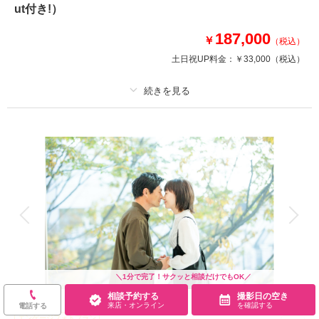
グッズのお持ち込みももちろんOK！
ut付き!）
myユニフォームも良し◎サッカーボールやチームタオルも良し◎
187,000
￥
（税込）
土日祝UP料金：
￥33,000
（税込）
このプランで撮影可能な撮影レポート
撮影日：
2022年5月19日
撮影場所：
ユアテックスタジアム仙台 他
（宮
城）
プラン詳細
撮影料
新婦衣装1着
新郎衣装1着
着付け
ヘアメイク
小物一式
相談予約する
撮影日の空き
アルバム
データ 150 カット
台紙付写真
来店・オンライン
を確認する
衣装追加
会食
挙式
家族と撮影
家族用衣装レンタル
ペットと撮影
その他含むもの
全データ（約3週間後のご納品 / 明るさ・色味補正済み）・申請料金・ヘア
＼1分で完了！サクッと相談だけでもOK／
メイクアテンド・ブーケ＆ブートニア（アーティフィシャル）・衣装小物
相談予約する
撮影日の空き
（靴、パニエ、ワイシャツ）
来店・オンライン
を確認する
電話する
エンゲージフォトプラン