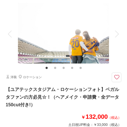
撮影料
新婦衣装1着
新郎衣装1着
着付け
ヘアメイク
小物一式
相談予約する
撮影日の空き
来店・オンライン
を確認する
アルバム
データ 150 カット
台紙付写真
衣装追加
会食
挙式
家族と撮影
家族用衣装レンタル
ペットと撮影
その他含むもの
全データ（約3週間後のご納品 / 明るさ・色味補正済み）・申請料金・ヘア
メイクアテンド・ブーケ＆ブートニア（アーティフィシャル）・衣装小物
（靴、パニエ、ワイシャツ）・悪天候時の日程変更料
洋装
ロケーション
★ご希望の撮影時期に合わせてキャンペーン実施中★
春には新緑、夏には薔薇、秋にはサルビア、ケイトウといった
【ユアテックスタジアム・ロケーションフォト】ベガル
さまざまなお花が広大な丘に咲き誇る【やくらいガーデン】
タファンの方必見☆！（ヘアメイク・申請費・全データ
場所によって様々な表情を見せるこの場所で、
150cut付き!）
たのしい時間を過ごしながら素敵な写真を残しましょう♪
132,000
￥
（税込）
土日祝UP料金：
￥33,000
（税込）
このプランで撮影可能な撮影レポート