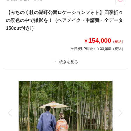
★ご希望の撮影時期に合わせてキャンペーン実施中★
【みちのく杜の湖畔公園ロケーションフォト】四季折々
《和装＋洋装ロケーションフォトプラン！》
の景色の中で撮影を！（ヘアメイク・申請費・全データ
春は桜やチューリップ、夏はひまわり、秋はコスモス・コキアなど…
季節によって表情が変わる自然が豊かな公園でのロケーション撮影♪
150cut付き!）
和装にも洋装にもぴったりな景色の中、撮影を楽しみましょう＾＾
154,000
￥
（税込）
土日祝UP料金：
￥33,000
（税込）
このプランで撮影可能な撮影レポート
撮影日：
2026年5月25日
撮影場所：
みちのく杜の湖畔公園
（宮城）
プラン詳細
撮影料
新婦衣装1着
新郎衣装1着
着付け
ヘアメイク
小物一式
相談予約する
撮影日の空き
アルバム
データ 150 カット
台紙付写真
来店・オンライン
を確認する
衣装追加
会食
挙式
家族と撮影
家族用衣装レンタル
ペットと撮影
その他含むもの