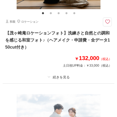
全データ（約3週間後のご納品 / 明るさ・色味補正済み）・申請料金・ヘア
メイクアテンド・撮影小物（番傘）・衣装小物（襦袢、帯、草履、雪駄、扇
子等）・ヘッド装花（アーティフィシャル）・悪天候時の日程変更料
和装
ロケーション
★ご希望の撮影時期に合わせてキャンペーン実施中★
戦国大名のなかでも人気の高い伊達政宗が眠る「瑞鳳殿」は
【茂ヶ崎庵ロケーションフォト】洗練さと自然との調和
豪華絢爛な建築物と大階段のほか、竹林などおすすめスポットが満載！
を感じる和室フォト♪（ヘアメイク・申請費・全データ1
仙台の下町風情も残る、仙台の観光名所♪
50cut付き）
厳かな雰囲気で撮りたい方にはぴったりです＾＾
132,000
￥
（税込）
土日祝UP料金：
￥33,000
（税込）
このプランで撮影可能な撮影レポート
撮影日：
2026年7月15日
撮影場所：
瑞鳳殿
（宮城）
プラン詳細
撮影料
新婦衣装1着
新郎衣装1着
着付け
ヘアメイク
小物一式
相談予約する
撮影日の空き
アルバム
データ 150 カット
台紙付写真
来店・オンライン
を確認する