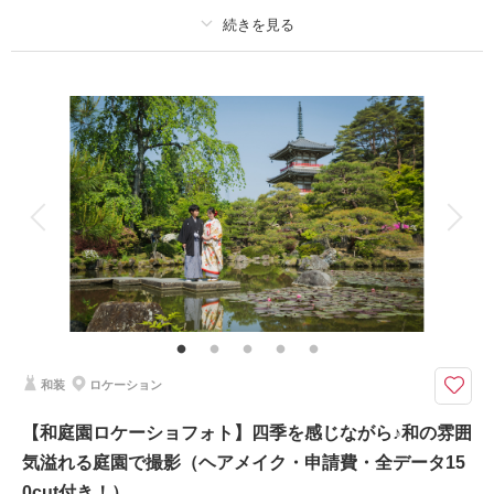
プラン詳細
撮影料
新婦衣装1着
新郎衣装1着
相談予約する
撮影日の空き
来店・オンライン
を確認する
着付け
ヘアメイク
小物一式
アルバム
データ 150 カット
台紙付写真
衣装追加
会食
挙式
家族と撮影
家族用衣装レンタル
ペットと撮影
その他含むもの
全データ（約3週間後のご納品 / 明るさ・色味補正済み）・申請料金・ヘア
メイクアテンド・ブーケ＆ブートニア（アーティフィシャル）・衣装小物
（靴、パニエ、ワイシャツ）
和装
ロケーション
★ご希望の撮影時期に合わせてキャンペーン実施中★
有名映画のロケ地としても使用されるほどの
【和庭園ロケーショフォト】四季を感じながら♪和の雰囲
大正ロマンを感じる優美で豪華な空間の【文翔館】
気溢れる庭園で撮影（ヘアメイク・申請費・全データ15
英国風のモダンな雰囲気に加え、
大正ロマンの名残りを感じさせる山形県の洋館。
0cut付き！）