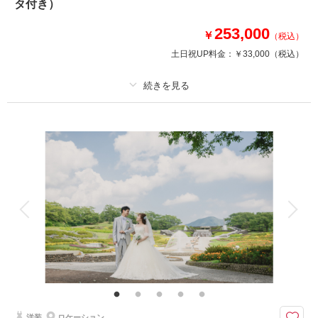
タ付き）
このプランで撮影可能な撮影レポート
253,000
￥
（税込）
撮影日：
2025年7月21日
土日祝UP料金：
￥33,000
（税込）
撮影場所：
野草園
（宮城）
プラン詳細
撮影料
新婦衣装2着
新郎衣装2着
相談予約する
撮影日の空き
来店・オンライン
を確認する
着付け
ヘアメイク
小物一式
アルバム
データ 300 カット
台紙付写真
衣装追加
会食
挙式
家族と撮影
家族用衣装レンタル
ペットと撮影
その他含むもの
全データ（約3週間後のご納品 / 明るさ・色味補正済み）・ヘアメイクアテ
ンド・ブーケ＆ブートニア（アーティフィシャル）・洋装衣装小物（靴、パ
ニエ、ワイシャツ）・撮影小物（番傘）・和装衣装小物（襦袢、帯、草履、
雪駄、扇子等）・ヘッド装花（アーティフィシャル）
洋装
ロケーション