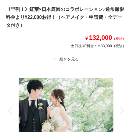
《早割！》紅葉×日本庭園のコラボレーション♪通常撮影
料金より¥22,000お得！（ヘアメイク・申請費・全デー
タ付き）
132,000
￥
（税込）
土日祝UP料金：
￥33,000
（税込）
適用条件：
紅葉期間での撮影限定♪
プラン詳細
撮影料
新婦衣装1着
新郎衣装1着
着付け
ヘアメイク
小物一式
アルバム
データ 150 カット
台紙付写真
衣装追加
会食
挙式
家族と撮影
家族用衣装レンタル
ペットと撮影
その他含むもの