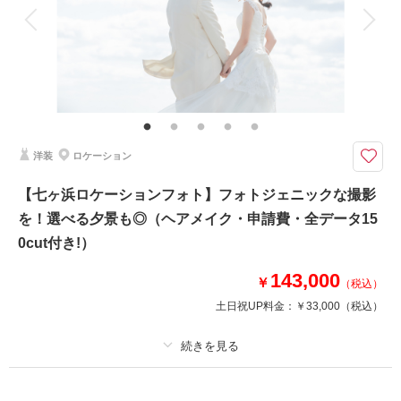
衣装追加
会食
挙式
家族と撮影
家族用衣装レンタル
ペットと撮影
その他含むもの
全データ（約3週間後のご納品 / 明るさ・色味補正済み）・申請料金・ヘア
メイクアテンド・撮影小物（番傘）・衣装小物（襦袢、帯、草履、雪駄、扇
子等）・ヘッド装花（アーティフィシャル）
洋装
ロケーション
★ご希望の撮影時期に合わせてキャンペーン実施中★
和室メインのロケーション場所。
【七ヶ浜ロケーションフォト】フォトジェニックな撮影
千利休の「待庵」を思わせる簡素で洗練された「侘び・寂び」の空間、
を！選べる夕景も◎（ヘアメイク・申請費・全データ15
そして自然との調和を重視した空間で、伝統的な日本建築を感じられます。
0cut付き!）
畳のショットや、屋外でも撮りたい、という方にもぴったりな場所です＾＾
143,000
￥
（税込）
土日祝UP料金：
￥33,000
（税込）
このプランで撮影可能な撮影レポート
撮影日：
2024年3月11日
撮影場所：
サントステファーノ・八雲の宮
（宮
城）
プラン詳細