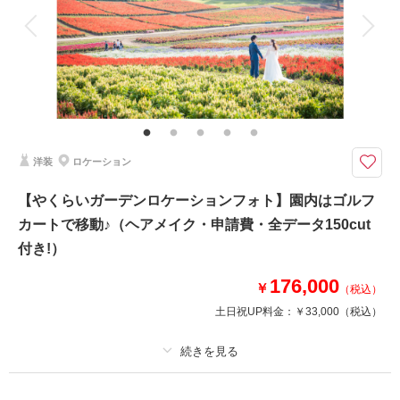
衣装追加
会食
挙式
家族と撮影
家族用衣装レンタル
ペットと撮影
その他含むもの
全データ（約3週間後のご納品 / 明るさ・色味補正済み）・申請料金・ヘア
メイクアテンド・撮影小物（番傘）・衣装小物（襦袢、帯、草履、雪駄、扇
子等）・ヘッド装花（アーティフィシャル）
洋装
ロケーション
★ご希望の撮影時期に合わせてキャンペーン実施中★
春は桜やチューリップ、夏はひまわり、秋はコスモス・コキアなど…
【やくらいガーデンロケーションフォト】園内はゴルフ
季節によって表情が変わる自然が豊かな公園でのロケーション撮影♪
カートで移動♪（ヘアメイク・申請費・全データ150cut
東京ドーム約61個分の広大な国立公園で、四季を感じる写真を撮りましょ
う！
付き!）
176,000
￥
（税込）
このプランで撮影可能な撮影レポート
土日祝UP料金：
￥33,000
（税込）
撮影日：
2026年4月14日
撮影場所：
みちのく杜の湖畔公園
（宮城）
プラン詳細