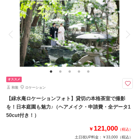
撮影日：
2025年4月10日
撮影料
新婦衣装1着
新郎衣装1着
撮影場所：
西行戻しの松公園＆仙台スタジオ
（宮
着付け
ヘアメイク
小物一式
城）
アルバム
データ 150 カット
台紙付写真
衣装追加
会食
挙式
家族と撮影
家族用衣装レンタル
ペットと撮影
相談予約する
撮影日の空き
来店・オンライン
を確認する
その他含むもの
全データ（約3週間後のご納品 / 明るさ・色味補正済み）・申請料金・ヘア
メイクアテンド・ブーケ＆ブートニア（アーティフィシャル）・衣装小物
（靴、パニエ、ワイシャツ）
オススメ
★ご希望の撮影時期に合わせてキャンペーン実施中★
和装
ロケーション
中世ヨーロッパの伝統を感じる厳かな大聖堂
大きいステンドグラスと重厚感のある空間でフォトウェディング♪
【緑水庵ロケーションフォト】貸切の本格茶室で撮影
お二人だけで、ご家族を呼んで、素敵なお写真を残しましょう＾＾
を！日本庭園も魅力♪（ヘアメイク・申請費・全データ1
50cut付き！）
⚫︎撮影全データお渡し！
⚫︎移動費・申請費込み！
121,000
￥
（税込）
土日祝UP料金：
￥33,000
（税込）