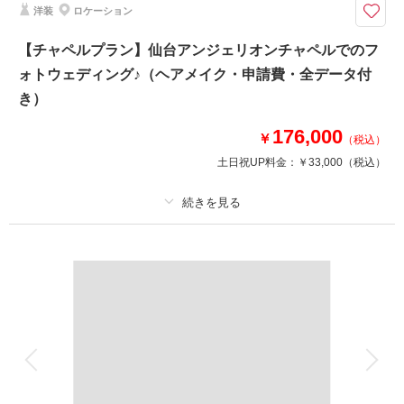
洋装
ロケーション
★ご希望の撮影時期に合わせてキャンペーン実施中★
かわいらしいピンク色のお花たちに囲まれた、
【チャペルプラン】仙台アンジェリオンチャペルでのフ
キラキラ感も美しいクリスタルチャペル♡
ォトウェディング♪（ヘアメイク・申請費・全データ付
ドレスのトレーンも美しく映えるバージンロードで素敵なお写真を残しまし
ょう＾＾
き）
⚫︎撮影全データお渡し！
176,000
￥
（税込）
⚫︎移動費・申請費込み！
土日祝UP料金：
￥33,000
（税込）
相談予約する
撮影日の空き
来店・オンライン
を確認する
プラン詳細
撮影料
新婦衣装1着
新郎衣装1着
着付け
ヘアメイク
小物一式
アルバム
データ 150 カット
台紙付写真
衣装追加
会食
挙式
家族と撮影
家族用衣装レンタル
ペットと撮影