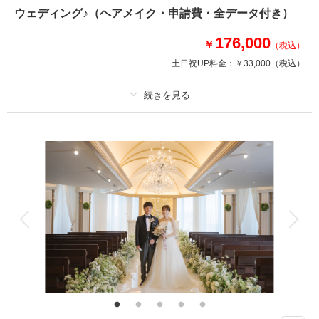
ウェディング♪（ヘアメイク・申請費・全データ付き）
スタジオ内でありながらも、目の前に広がる定禅寺通りとともに撮影♪
季節ごとに表情が異なるスタジオでウェディングフォトを♡
176,000
￥
（税込）
◎ウェディングドレスorカラードレス＆タキシード／白無垢or色打掛＆紋付
土日祝UP料金：
￥33,000
（税込）
袴 から
新郎新婦様 2点ずつ選べます！
お好きな組合せで！
プラン詳細
このプランで撮影可能な撮影レポート
撮影料
新婦衣装1着
新郎衣装1着
撮影日：
2025年5月25日
着付け
ヘアメイク
小物一式
撮影場所：
仙台スタジオ
（宮城）
アルバム
データ 150 カット
台紙付写真
衣装追加
会食
挙式
家族と撮影
家族用衣装レンタル
ペットと撮影
その他含むもの
相談予約する
撮影日の空き
来店・オンライン
を確認する
全データ（約3週間後のご納品 / 明るさ・色味補正済み）・ヘアメイクアテ
ンド・ブーケ＆ブートニア（アーティフィシャル）・洋装衣裳小物（靴、パ
ニエ、ワイシャツ）・・ヘッド装花（アーティフィシャル）