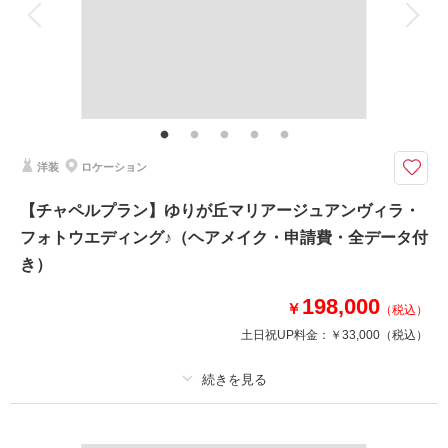
衣装追加
会食
挙式
家族と撮影
家族用衣装レンタル
ペットと撮影
相談予約する
撮影日の空き
来店・オンライン
を確認する
その他含むもの
全データ（約3週間後のご納品 / 明るさ・色味補正済み）・申請料金・ヘア
メイクアテンド・ブーケ＆ブートニア（アーティフィシャル）・衣装小物
（靴、パニエ、ワイシャツ）
洋装
ロケーション
★ご希望の撮影時期に合わせてキャンペーン実施中です★
まるでお城の中にいるかのような外観と、
【チャペルプラン】ゆりが丘マリアージュアンヴィラ・
美しいステンドグラスが見守る温もりのあるチャペルで撮影♪
フォトウエディング♪（ヘアメイク・申請費・全データ付
お二人だけで、ご家族を呼んで、素敵なお写真を残しましょう
き）
このプランで撮影可能な撮影レポート
198,000
￥
（税込）
撮影日：
2025年12月12日
土日祝UP料金：
￥33,000
（税込）
撮影場所：
アーリー迎賓館
（宮城）
プラン詳細