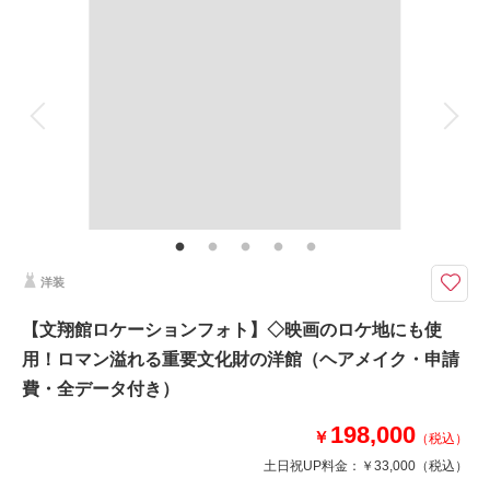
撮影料
新婦衣装1着
新郎衣装1着
相談予約する
撮影日の空き
来店・オンライン
を確認する
着付け
ヘアメイク
小物一式
アルバム
データ 150 カット
台紙付写真
衣装追加
会食
挙式
家族と撮影
家族用衣装レンタル
ペットと撮影
その他含むもの
全データ（約3週間後のご納品 / 明るさ・色味補正済み）・申請料金・ヘア
メイクアテンド・ブーケ＆ブートニア（アーティフィシャル）・衣装小物
（靴、パニエ、ワイシャツ）
洋装
★ご希望の撮影時期に合わせてキャンペーン実施中です★
正面に広がるステンドグラスは東北最大級の迫力。
【文翔館ロケーションフォト】◇映画のロケ地にも使
厳かさを感じるクラシカルなチャペルでの撮影プラン♪
用！ロマン溢れる重要文化財の洋館（ヘアメイク・申請
お二人だけで、ご家族を呼んで、素敵なお写真を残しましょう！
費・全データ付き）
このプランで撮影可能な撮影レポート
198,000
￥
（税込）
撮影日：
2026年4月27日
土日祝UP料金：
￥33,000
（税込）
撮影場所：
ゆりが丘マリアージュ
（宮城）