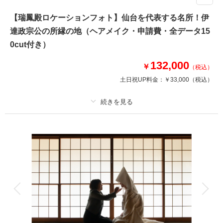
★ご希望の撮影時期に合わせてキャンペーン実施中★
【瑞鳳殿ロケーションフォト】仙台を代表する名所！伊
せっかくの和装撮影は、和の雰囲気が溢れる場所でしたい…！
達政宗公の所縁の地（ヘアメイク・申請費・全データ15
そんな方は必見のロケーションフォトプラン◎
ロケーション撮影が得意なONESTYLEだからこそ、様々な撮影場所をご提
0cut付き）
案！
撮りたいと思う場所がきっと見つかるはず♪
132,000
￥
（税込）
※撮影場所により料金が異なります。
土日祝UP料金：
￥33,000
（税込）
このプランで撮影可能な撮影レポート
撮影日：
2025年6月13日
プラン詳細
撮影場所：
輪王寺
（宮城）
撮影料
新婦衣装1着
新郎衣装1着
着付け
ヘアメイク
小物一式
アルバム
データ 150 カット
台紙付写真
衣装追加
会食
挙式
相談予約する
撮影日の空き
来店・オンライン
を確認する
家族と撮影
家族用衣装レンタル
ペットと撮影
その他含むもの