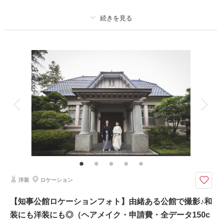
撮影日：
2026年5月15日
撮影場所：
やくらいガーデン
（宮城）
プラン詳細
撮影料
新婦衣装1着
新郎衣装1着
着付け
ヘアメイク
小物一式
相談予約する
撮影日の空き
アルバム
データ 150 カット
台紙付写真
来店・オンライン
を確認する
衣装追加
会食
挙式
家族と撮影
家族用衣装レンタル
ペットと撮影
その他含むもの
全データ（約3週間後のご納品 / 明るさ・色味補正済み）・申請料金・ヘア
メイクアテンド・ブーケ＆ブートニア（アーティフィシャル）・衣装小物
（靴、パニエ、ワイシャツ）
洋装
ロケーション
★ご希望の撮影時期に合わせてキャンペーン実施中★
【サッカーファンの皆様にお得で嬉しい情報です！】
【知事公館ロケーションフォト】由緒ある公館で撮影♪和
ベガルタ仙台の本拠地「ユアテックスタジアム」
装にも洋装にも◎（ヘアメイク・申請費・全データ150c
いつも足を運んでいるスタジアムを貸し切り、楽しみながらの撮影♪