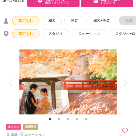
お問い合わせ
来店・オンライン
を確認する
こだわりポイント
指定なし
和装
洋装
和装+洋装
私服
指定なし
スタジオ
ロケーション
スタジオ+
チャペルでの撮影
豊富な色打掛・着物
スタジオでの撮影
人気スポットでの撮影
家族・友人と撮影
海での撮影
マタニティフォト
ペットと撮影
事前来店なしで撮影
豊富なドレス
ソロウエディング
オススメ
期間限定
衣装の試着
和装
ロケーション