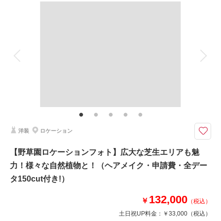
撮影料
新婦衣装1着
新郎衣装1着
着付け
ヘアメイク
小物一式
相談予約する
撮影日の空き
アルバム
データ 150 カット
台紙付写真
来店・オンライン
を確認する
衣装追加
会食
挙式
家族と撮影
家族用衣装レンタル
ペットと撮影
その他含むもの
全データ（約3週間後のご納品 / 明るさ・色味補正済み）・申請料金・ヘア
メイクアテンド・ブーケ＆ブートニア（アーティフィシャル）・衣装小物
（靴、パニエ、ワイシャツ）・悪天候時の日程変更料
洋装
ロケーション
★ご希望の撮影時期に合わせてキャンペーン実施中★
砂浜はもちろん、岩場での撮影も可能♪
【野草園ロケーションフォト】広大な芝生エリアも魅
バリエーション豊富な【七ヶ浜】でフォトジェニックなお写真を＾＾
力！様々な自然植物と！（ヘアメイク・申請費・全デー
【夕景指定：;¥22,000（税込）】
タ150cut付き!）
ドラマチックなサンセットフォトが魅力的な夕方の海辺撮影も◎
夕日に照らされ、2人の姿がより印象的に映ります
132,000
￥
（税込）
土日祝UP料金：
￥33,000
（税込）