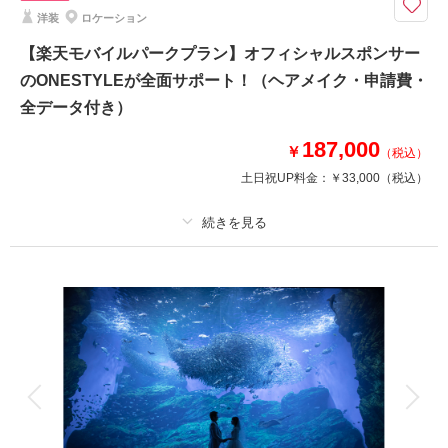
スタジオプランリニューアルを記念して、今だけの特大特典をご用意！日程
洋装
ロケーション
限定の¥88,000プランもあります♪
【楽天モバイルパークプラン】オフィシャルスポンサー
スタジオ内でありながらも、目の前に広がる定禅寺通りとともに撮影♪
のONESTYLEが全面サポート！（ヘアメイク・申請費・
【今なら15大特典！】
全データ付き）
①ご新郎様ヘアセット プレゼント
187,000
②アクセサリーレンタル プレゼント
￥
（税込）
③土日祝日料金 無料 など・・・
土日祝UP料金：
￥33,000
（税込）
詳細はブログからご覧いただけます♪
このプランで撮影可能な撮影レポート
プラン詳細
撮影日：
2026年6月6日
撮影場所：
仙台スタジオ
（宮城）
撮影料
新婦衣装1着
新郎衣装1着
着付け
ヘアメイク
小物一式
アルバム
データ 150 カット
台紙付写真
衣装追加
会食
挙式
相談予約する
撮影日の空き
家族と撮影
家族用衣装レンタル
ペットと撮影
来店・オンライン
を確認する