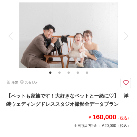
撮影料
新婦衣装1着
新郎衣装1着
着付け
ヘアメイク
小物一式
相談予約する
撮影日の空き
来店・オンライン
を確認する
アルバム
データ 180 カット
台紙付写真
衣装追加
会食
挙式
家族と撮影
家族用衣装レンタル
ペットと撮影
その他含むもの
衣装クリーニング代金、ランクアップ料金は含まれております。衣装や撮影
小物等の持込料金は一切かかりません。ロケ地追加￥20,000/ 1か所
風情のある建物が並ぶ富山の観光地です！ □撮影カット：約150カット以
洋装
スタジオ
上 □：所要時間：約5時間
◇プラン詳細◇
【ペットも家族です！大好きなペットと一緒に♡】 洋
写真撮影料/ 全データ(DVD-R)/ ご新郎衣装/ ご新婦衣装/ お着付/ ヘア＆メイ
装ウェディングドレススタジオ撮影全データプラン
クアップ/ スケジューリング/ 撮影小物一式
※別途古民家カフェをロケ地として手配可能
160,000
￥
（税込）
土日祝UP料金：
￥20,000
（税込）
このプランで撮影可能な撮影レポート