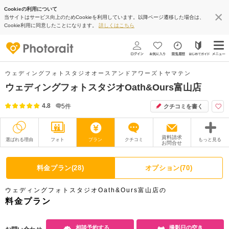
Cookieの利用について
当サイトはサービス向上のためCookieを利用しています。以降ページ遷移した場合は、
Cookie利用に同意したことになります。
詳しくはこちら
ウェディングフォトスタジオオースアンドアワーズトヤマテン
ウェディングフォトスタジオOath&Ours富山店
4.8
5
件
クチコミを書く
資料請求
選ばれる理由
フォト
プラン
クチコミ
もっと見る
お問合せ
撮影レポート
フォトグラファー
料金プラン(28)
オプション(70)
衣装
ムービー
ウェディングフォトスタジオOath&Ours富山店の
オプション
ブログ
料金プラン
アクセス/TEL
スタジオトップ
相談予約する
撮影日の空き