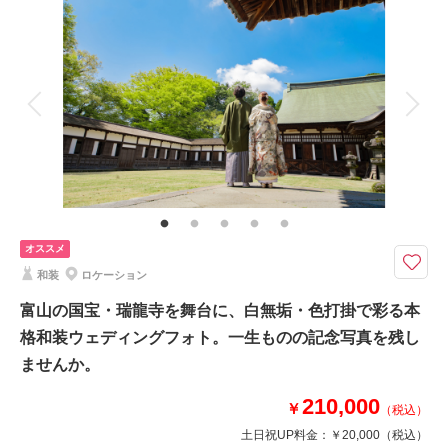
撮影料
新婦衣装1着
新郎衣装1着
相談予約する
撮影日の空き
着付け
ヘアメイク
小物一式
来店・オンライン
を確認する
アルバム
データ 120 カット
台紙付写真
衣装追加
会食
挙式
家族と撮影
家族用衣装レンタル
ペットと撮影
その他含むもの
家族写真追加料金無料 最新衣装ランクアップ料金なし 和装小物ランクア
ップ料金なし 貸出小物多数 お母さま黒留袖レンタル無料 髪飾りや撮影
小物使用料金無料
オススメ
全データ120カット以上ついてくる！天候を気にせず撮影が可能です！
和装
ロケーション
8000本以上お花を使用したスタジオでの撮影です。和装が映えるセットも
富山の国宝・瑞龍寺を舞台に、白無垢・色打掛で彩る本
ご用意でしています。スタジオなら夏の暑さや冬の寒さにも関係なく撮影が
格和装ウェディングフォト。一生ものの記念写真を残し
できます。
ませんか。
このプランで撮影可能な撮影レポート
210,000
￥
（税込）
撮影日：
2026年2月20日
土日祝UP料金：
￥20,000
（税込）