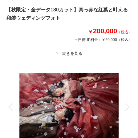
【秋限定・全データ180カット】真っ赤な紅葉と叶える
和装ウェディングフォト
200,000
￥
（税込）
土日祝UP料金：
￥20,000
（税込）
適用条件：
紅葉の見ごろである11月中下旬～12月上旬撮影のお客様限定
プラン詳細
撮影料
新婦衣装1着
新郎衣装1着
着付け
ヘアメイク
小物一式
アルバム
データ 180 カット
台紙付写真
衣装追加
会食
挙式
家族と撮影
家族用衣装レンタル
ペットと撮影
その他含むもの
家族写真追加料金無料 衣装ランクアップ料金なし 和装小物ランクアップ料