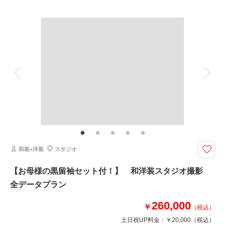
プラン詳細
撮影料
新婦衣装2着
新郎衣装2着
着付け
ヘアメイク
小物一式
アルバム
データ 360 カット
台紙付写真
衣装追加
会食
挙式
家族と撮影
家族用衣装レンタル
ペットと撮影
その他含むもの
衣装クリーニング代金、ランクアップ料金は含まれております。衣装や撮影
小物等の持込料金は一切かかりません。ロケ地追加￥20,000/ 1か所
和装と洋装迷ったら…どっちもしちゃいましょう！ □撮影カット：300カ
和装+洋装
スタジオ
ット以上 □所要時間：約7時間
◇プラン詳細◇
【お母様の黒留袖セット付！】 和洋装スタジオ撮影
写真撮影料(ロケ地2か所)/ 全写真データ(ＤＶＤ－Ｒ納品)/ ご新郎衣装/ ご新
全データプラン
婦衣装/ お着付/ ヘア＆メイクアップ/ スケジューリング/ 撮影小物一式 /
260,000
￥
（税込）
このプランで撮影可能な撮影レポート
土日祝UP料金：
￥20,000
（税込）