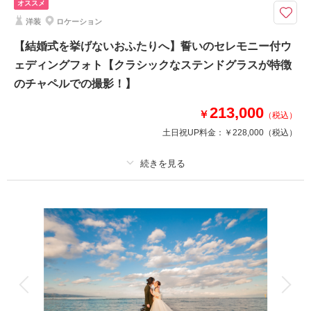
オススメ
180カット以上 □所要時間：約4時間
洋装
ロケーション
指輪交換、誓いのキス、バージンロード——「式は挙げない」と決めたおふ
たりに、写真だけの結婚式を。
【結婚式を挙げないおふたりへ】誓いのセレモニー付ウ
結婚式はしないけど写真は残したい」おふたりへ。チャペル入場から指輪交
ェディングフォト【クラシックなステンドグラスが特徴
換など結婚式のワンシーンを丁寧に撮影。ご家族写真やごきょうだい、ご友
のチャペルでの撮影！】
人とのお写真も無料。
213,000
￥
（税込）
相談予約する
撮影日の空き
土日祝UP料金：
￥228,000
（税込）
来店・オンライン
を確認する
プラン詳細
撮影料
新婦衣装1着
新郎衣装1着
着付け
ヘアメイク
小物一式
アルバム
データ 180 カット
台紙付写真
衣装追加
会食
挙式
家族と撮影
家族用衣装レンタル
ペットと撮影