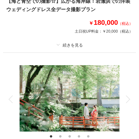
【海と青空での撮影☆】広がる海岸線！岩瀬浜での洋装
ィング。富山の自然美が映えるロケーションで、季節の彩りとともにおふた
ウェディングドレス全データ撮影プラン
りの幸せな瞬間を写真に残しませんか？特別な一日を、心に残るカタチに。
180,000
￥
（税込）
相談予約する
撮影日の空き
土日祝UP料金：
￥20,000
（税込）
来店・オンライン
を確認する
プラン詳細
撮影料
新婦衣装1着
新郎衣装1着
着付け
ヘアメイク
小物一式
アルバム
データ 180 カット
台紙付写真
衣装追加
会食
挙式
家族と撮影
家族用衣装レンタル
ペットと撮影
その他含むもの
衣装クリーニング代金、ランクアップ料金は含まれております。衣装や撮影
小物等の持込料金は一切かかりません。ロケ地追加￥20,000/ 1か所