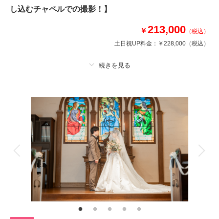
が選べるのも嬉しいポイントです。
し込むチャペルでの撮影！】
213,000
￥
相談予約する
撮影日の空き
（税込）
来店・オンライン
を確認する
土日祝UP料金：
￥228,000
（税込）
プラン詳細
撮影料
新婦衣装1着
新郎衣装1着
着付け
ヘアメイク
小物一式
アルバム
データ 180 カット
台紙付写真
衣装追加
会食
挙式
家族と撮影
家族用衣装レンタル
ペットと撮影
その他含むもの
施設使用料 家族写真追加料金無料 衣装ランクアップ料金なし 洋装小物
ランクアップ料金なし 貸出小物多数
富山のチャペルでの撮影。グリーンカットも撮れます！ □撮影カット：約