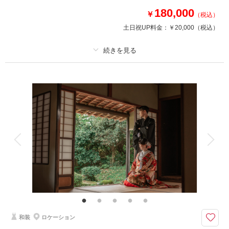
の場合はお申し付けくださいませ。
180,000
￥
（税込）
土日祝UP料金：
￥20,000
（税込）
このプランで撮影可能な撮影レポート
撮影日：
2025年3月12日
撮影場所：
富山県富山市うもれぎ亭
（富山）
プラン詳細
撮影料
新婦衣装1着
新郎衣装1着
着付け
ヘアメイク
小物一式
相談予約する
撮影日の空き
アルバム
データ 180 カット
台紙付写真
来店・オンライン
を確認する
衣装追加
会食
挙式
家族と撮影
家族用衣装レンタル
ペットと撮影
その他含むもの
家族写真追加料金無料 衣装ランクアップ料金なし 洋装小物ランクアップ
料金なし 貸出小物多数
富山の定番スポット☆グリーンカットも撮れます！ □撮影カット：約150
和装
ロケーション
カット以上 □所要時間：約4時間