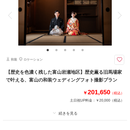
アルバム
データ 180 カット
台紙付写真
衣装追加
会食
挙式
家族と撮影
家族用衣装レンタル
ペットと撮影
その他含むもの
衣装クリーニング代金、ランクアップ料金は含まれております。衣装や撮影
小物等の持込料金は一切かかりません。ロケ地追加：￥20,000/1か所
スタイリッシュな前撮りが叶うロケーションです！ □撮影カット：約150
和装
ロケーション
カット以上 □所要時間：約5時間
◇プラン詳細◇
【歴史を色濃く残した富山岩瀬地区】歴史薫る旧馬場家
写真撮影料/ 全写真データ(URL)/ ご新郎衣装/ ご新婦衣装/ ヘア&メイクアッ
で叶える、富山の和装ウェディングフォト撮影プラン
プ/ スケジューリング/ 撮影小物一式
201,650
￥
（税込）
このプランで撮影可能な撮影レポート
土日祝UP料金：
￥20,000
（税込）
撮影日：
2026年4月20日
撮影場所：
雨晴海岸
（富山）
プラン詳細