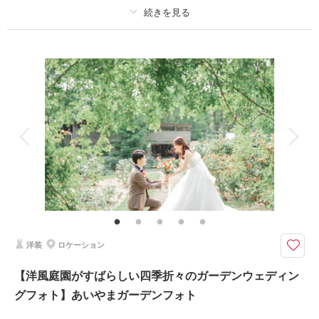
撮影場所：
馬場家にて
（富山）
適用条件：
Photoraitからご予約の方限定
プラン詳細
撮影料
新婦衣装1着
新郎衣装1着
相談予約する
撮影日の空き
来店・オンライン
を確認する
着付け
ヘアメイク
小物一式
アルバム
データ 200 カット
台紙付写真
衣装追加
会食
挙式
家族と撮影
家族用衣装レンタル
ペットと撮影
その他含むもの
神前式料、神社使用料等
全データ200カット以上お渡し！奥田神社で叶える神前式＆フォトウェディ
ング
洋装
ロケーション
伝統と感動に包まれた神前式とフォトウェディングプラン。白無垢が美しく
【洋風庭園がすばらしい四季折々のガーデンウェディン
映える本格的な神前式と、境内や周辺のロケーションを活かした撮影が一度
に叶います。挙式から写真撮影までをトータルサポートするので、準備も安
グフォト】あいやまガーデンフォト
心。富山で和装結婚式お考えの方にぴったり。