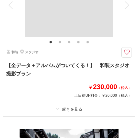
衣装追加
会食
挙式
家族と撮影
家族用衣装レンタル
ペットと撮影
その他含むもの
家族写真追加料金無料 衣装ランクアップ料金なし 和装小物ランクアップ
料金なし 貸出小物多数
ご両家お母様のヘアメイクもお仕度も黒留袖レンタルも付いてくる！
和装
スタジオ
特にお持ち込みいただくものはございません！全て当店でご用意いたしま
す。
【全データ＋アルバムがついてくる！】 和装スタジオ
※新郎家・新婦家のお母様2名様分の料金です。
撮影プラン
※お父様のモーニングコートは＋3,000円でレンタル可能です。ご希望の場
合はお申し付けくださいませ。
230,000
￥
（税込）
土日祝UP料金：
￥20,000
（税込）
相談予約する
撮影日の空き
来店・オンライン
を確認する
プラン詳細
撮影料
新婦衣装1着
新郎衣装1着