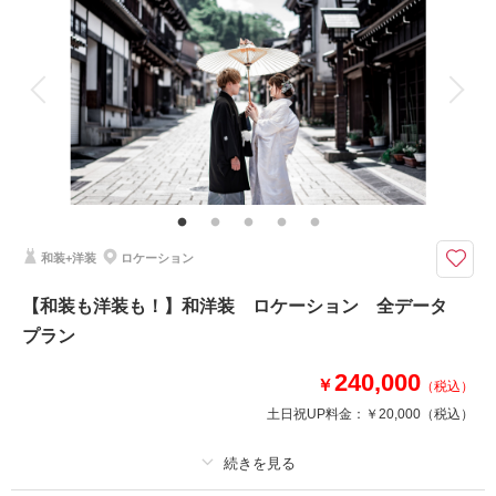
着付け
ヘアメイク
小物一式
アルバム 20 P
データ 120 カット
台紙付写真
衣装追加
会食
挙式
家族と撮影
家族用衣装レンタル
ペットと撮影
その他含むもの
家族写真追加料金無料 衣装ランクアップ料金なし 和装小物ランクアップ
料金なし 貸出小物多数
全データ120カット以上、アルバム20P35cutがついてきます！おふたりの
和装+洋装
ロケーション
思い出をカタチとして残しませんか？
【和装も洋装も！】和洋装 ロケーション 全データ
相談予約する
撮影日の空き
プラン
来店・オンライン
を確認する
240,000
￥
（税込）
土日祝UP料金：
￥20,000
（税込）