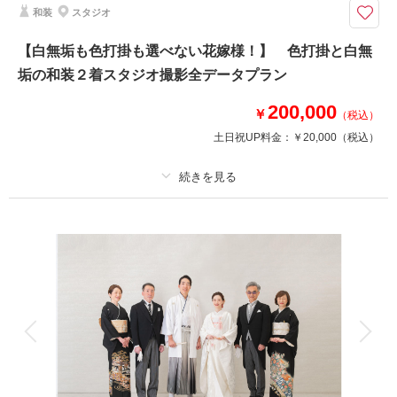
和装
スタジオ
ト：約150カット以上 □所要時間：約4時間
◇プラン詳細◇
【白無垢も色打掛も選べない花嫁様！】 色打掛と白無
写真撮影料/ 全写真データ(DVD-R)/ ご新郎衣装/ ご新婦衣装/ お着付け/ ヘア
垢の和装２着スタジオ撮影全データプラン
＆メイクアップ/ スケジューリング/ 撮影小物一式
※撮影希望の方は撮影許可申請にお時間を頂きますので、余裕を持ったご予
200,000
約をお願いしております。
￥
（税込）
土日祝UP料金：
￥20,000
（税込）
相談予約する
撮影日の空き
来店・オンライン
を確認する
プラン詳細
撮影料
新婦衣装2着
新郎衣装1着
着付け
ヘアメイク
小物一式
アルバム
データ 120 カット
台紙付写真
衣装追加
会食
挙式
家族と撮影
家族用衣装レンタル
ペットと撮影
その他含むもの