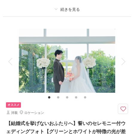
撮影場所：
富山市OATH＆OURS内スタジオにて
（富山）
プラン詳細
撮影料
新婦衣装1着
新郎衣装1着
相談予約する
撮影日の空き
来店・オンライン
を確認する
着付け
ヘアメイク
小物一式
アルバム
データ 180 カット
台紙付写真
衣装追加
会食
挙式
家族と撮影
家族用衣装レンタル
ペットと撮影
その他含むもの
家族写真追加料金無料 衣装ランクアップ料金なし 小物ランクアップ料金
なし 貸出小物多数 お子様撮影 お子様衣装
追加料金なしで最新の白無垢・色打掛が選べる、富山のウェディングフォト
オススメ
スタジオ。
洋装
ロケーション
富山が誇る国宝・瑞龍寺を舞台に、白無垢や色打掛で本格的な和装ウェディ
ングフォトが撮影できます。広大な境内、風情ある回廊、青空と緑が織りな
【結婚式を挙げないおふたりへ】誓いのセレモニー付ウ
す景色の中で、ふたりらしい一枚を。衣装ランク追加料金なしで最新の和装
ェディングフォト【グリーンとホワイトが特徴の光が差