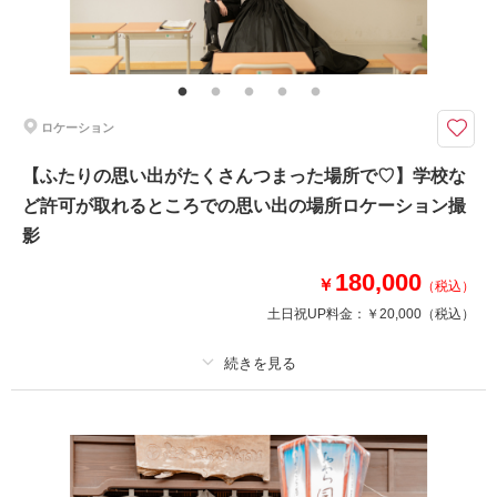
その他含むもの
家族写真追加料金無料 衣装ランクアップ料金なし
秋には紅葉での大岩の自然と寺院の融合された世界観での和装撮影が可能で
す。
ロケーション
紅葉や三重の塔、滝や大きな門まであります。
他のロケーションにはない雰囲気のある自然いっぱいの寺院で和装ロケーシ
【ふたりの思い出がたくさんつまった場所で♡】学校な
ョン撮影です。
ど許可が取れるところでの思い出の場所ロケーション撮
時期によっては紅葉も撮影できます。
大岩の魅力は素麺だけではありませんよ！
影
180,000
￥
（税込）
このプランで撮影可能な撮影レポート
土日祝UP料金：
￥20,000
（税込）
撮影日：
2024年10月11日
撮影場所：
上市町 大岩日石寺
（富山）
プラン詳細
撮影料
新婦衣装1着
新郎衣装1着
着付け
ヘアメイク
小物一式
相談予約する
撮影日の空き
来店・オンライン
を確認する