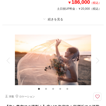
186,000
￥
（税込）
土日祝UP料金：
￥20,000
（税込）
相談予約する
撮影日の空き
来店・オンライン
を確認する
プラン詳細
撮影料
新婦衣装1着
新郎衣装1着
着付け
ヘアメイク
小物一式
アルバム
データ 180 カット
台紙付写真
衣装追加
会食
挙式
家族と撮影
家族用衣装レンタル
ペットと撮影
その他含むもの
家族写真追加料金無料 衣装ランクアップ料金なし 洋装小物ランクアップ
料金なし 貸出小物多数
全データ180カット以上お渡し！氷見のあいやまガーデンで叶えるフォトウ
洋装
ロケーション
ェディング
氷見あいやまガーデンで叶える、花と緑に包まれたナチュラルフォトウェデ