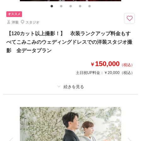
金なし 貸出小物多数
オススメ
紅葉のピークは11月中下旬～12月上旬のわずかな期間。毎年ご予約が早く
埋まる、一年でご希望の多い期間の和装ロケーションです。
洋装
スタジオ
白無垢・色打掛がもっとも映える紅葉の季節。浮田家・大岩山日石寺など富
【120カット以上撮影！】 衣装ランクアップ料金もす
山の名所からロケ地を選べます。見頃は10月下旬〜11月中旬のわずか2週
べてこみこみのウェディングドレスでの洋装スタジオ撮
間、ご予約は8から09月中から。全データお渡し、衣装・和装小物ランクア
ップ0円。空き確認は公式LINEでもOK。
影 全データプラン
150,000
￥
（税込）
相談予約する
撮影日の空き
土日祝UP料金：
￥20,000
（税込）
来店・オンライン
を確認する
プラン詳細
撮影料
新婦衣装1着
新郎衣装1着
着付け
ヘアメイク
小物一式
アルバム
データ 120 カット
台紙付写真
衣装追加
会食
挙式