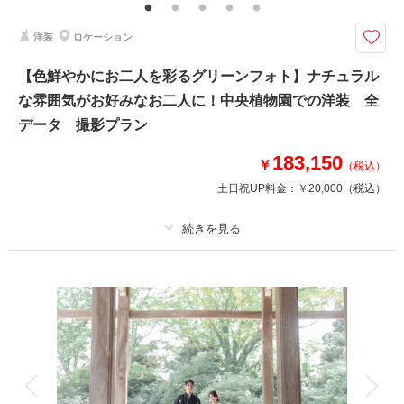
袖レンタル無料
洋装
ロケーション
日本庭園「豪農の邸宅 浮田家」で叶える和装ウェディングフォト撮影！
富山の歴史ある日本庭園「豪農の邸宅 浮田家」で新緑に包まれた和装ウェ
【色鮮やかにお二人を彩るグリーンフォト】ナチュラル
ディングフォトを。風情ある建築と鮮やかな自然が、おふたりの特別な瞬間
な雰囲気がお好みなお二人に！中央植物園での洋装 全
を美しく彩ります。春から初夏にかけては新緑で秋には紅葉も撮影が可能で
す。
データ 撮影プラン
183,150
￥
（税込）
このプランで撮影可能な撮影レポート
土日祝UP料金：
￥20,000
（税込）
撮影日：
2025年4月8日
撮影場所：
富山市 浮田家にて
（富山）
プラン詳細
撮影料
新婦衣装1着
新郎衣装1着
着付け
ヘアメイク
小物一式
相談予約する
撮影日の空き
来店・オンライン
を確認する
アルバム
データ 180 カット
台紙付写真
衣装追加
会食
挙式
家族と撮影
家族用衣装レンタル
ペットと撮影