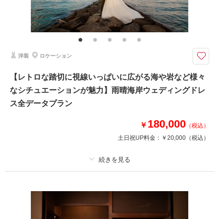
その他含むもの
施設使用料 家族写真追加料金無料 衣装ランクアップ料金なし 洋装小物
ランクアップ料金なし 貸出小物多数
富山のチャペルでの撮影。 □撮影カット：約180カット以上 □所要時間：
洋装
ロケーション
約4時間
指輪交換、誓いのキス、バージンロード——「式は挙げない」と決めたおふ
【レトロな踏切に視線いっぱいに広がる海や岩など様々
たりに、写真だけの結婚式を。
なシチュエーションが魅力】雨晴海岸ウェディングドレ
結婚式はしないけど写真は残したい」おふたりへ。チャペル入場から指輪交
換など結婚式のワンシーンを丁寧に撮影。ご家族写真やごきょうだい、ご友
ス全データプラン
人とのお写真も無料。
180,000
￥
（税込）
土日祝UP料金：
￥20,000
（税込）
相談予約する
撮影日の空き
来店・オンライン
を確認する
プラン詳細
撮影料
新婦衣装1着
新郎衣装1着
着付け
ヘアメイク
小物一式