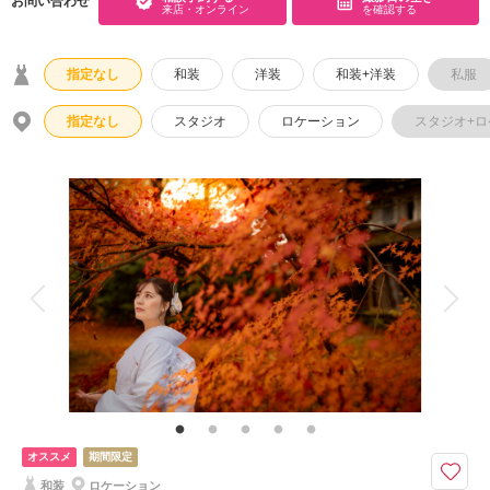
お問い合わせ
来店・オンライン
を確認する
指定なし
和装
洋装
和装+洋装
私服
指定なし
スタジオ
ロケーション
スタジオ+
オススメ
期間限定
和装
ロケーション