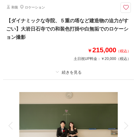
青空の下で海フォト☆撮影小物持参でオリジナルの撮影に！ □撮影カッ
和装
ロケーション
ト：約150カット以上 □所要時間：約4時間
◇プラン詳細◇
【ダイナミックな寺院、５重の塔など建造物の迫力がす
写真撮影料/ 全データ(DVD-R)/ ご新郎衣装/ ご新婦衣装/ ヘア＆メイクアッ
ごい】大岩日石寺での和装色打掛や白無垢でのロケーシ
プ/ スケジューリング/ 撮影小物一式
ョン撮影
相談予約する
215,000
撮影日の空き
￥
（税込）
来店・オンライン
を確認する
土日祝UP料金：
￥20,000
（税込）
プラン詳細
撮影料
新婦衣装1着
新郎衣装1着
着付け
ヘアメイク
小物一式
アルバム
データ 180 カット
台紙付写真
衣装追加
会食
挙式
家族と撮影
家族用衣装レンタル
ペットと撮影