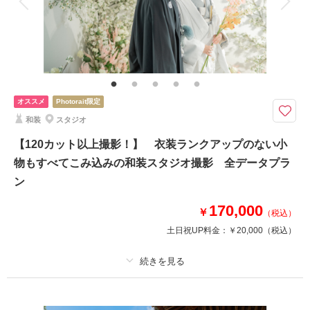
家族と撮影
家族用衣装レンタル
ペットと撮影
その他含むもの
家族写真追加料金無料 最新ウェディングドレスも衣装ランクアップ料金な
し 洋装小物ランクアップ料金なし 貸出小物多数 お花８０００本以上
使用したスタジオ使用料金
オススメ
Photorait限定
8000本以上のお花で彩る洋装撮影。120カット以上で悔いが残らない撮影
和装
スタジオ
をご提供します。
8000本以上の造花で彩ったスタジオセットは30000人以上撮影実績があり
【120カット以上撮影！】 衣装ランクアップのない小
過去にスタジオを4件製作したオーナーが自ら作成しました。お二人をより
物もすべてこみ込みの和装スタジオ撮影 全データプラ
素敵に撮影できるように光やストロボも計算しており、様々なシーンが撮影
ン
できます。
170,000
￥
（税込）
このプランで撮影可能な撮影レポート
土日祝UP料金：
￥20,000
（税込）
撮影日：
2024年10月14日
撮影場所：
Oath＆Ours内スタジオ
（富山）
適用条件：
Photorateからのご予約のお客様限定
プラン詳細