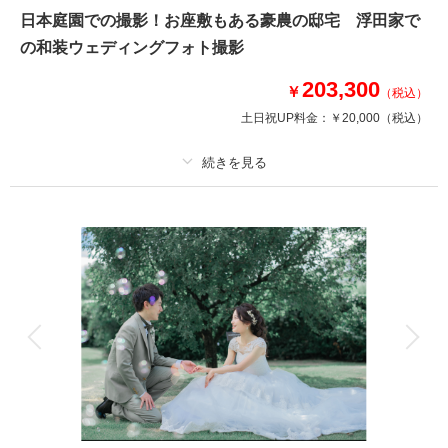
季節によって移り替わる風景
日本庭園での撮影！お座敷もある豪農の邸宅 浮田家で
カラードレスやウェディングドレスでのロケーション撮影プランです。
の和装ウェディングフォト撮影
◇プラン詳細◇
203,300
写真撮影料/ 全データ(DVD-R)/ ご新郎衣装/ ご新婦衣装/ ヘア＆メイクアッ
￥
（税込）
プ/ スケジューリング/ 撮影小物一式
土日祝UP料金：
￥20,000
（税込）
このプランで撮影可能な撮影レポート
撮影日：
プラン詳細
2024年10月10日
撮影場所：
環水公園
（富山）
撮影料
新婦衣装1着
新郎衣装1着
着付け
ヘアメイク
小物一式
アルバム
データ 180 カット
台紙付写真
衣装追加
会食
挙式
相談予約する
撮影日の空き
来店・オンライン
を確認する
家族と撮影
家族用衣装レンタル
ペットと撮影
その他含むもの
家族写真追加料金無料 衣装ランクアップ料金なし 小物のランクアップ料
金なし 和装小物レンタル無料 髪飾り、造花使用料金無料 お母さま黒留