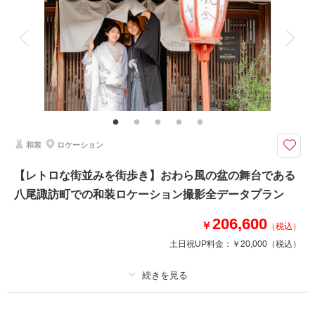
アルバム
データ 180 カット
台紙付写真
衣装追加
会食
挙式
家族と撮影
家族用衣装レンタル
ペットと撮影
その他含むもの
家族写真追加料金無料 衣装ランクアップ料金なし 洋装小物ランクアップ
料金なし 貸出小物多数
おふたりの思い出の場所で、フォトウェディングしませんか？
和装
ロケーション
初デートやプロポーズの場所、よく通ったカフェ、出会った場所。
そんな思い出の場所で撮るフォトウェディングは、ふたりだけの物語を写真
【レトロな街並みを街歩き】おわら風の盆の舞台である
に刻む特別な時間。何気ない風景が、愛しい記憶とともに永遠の一枚になり
八尾諏訪町での和装ロケーション撮影全データプラン
ます。
206,600
￥
（税込）
このプランで撮影可能な撮影レポート
土日祝UP料金：
￥20,000
（税込）
撮影日：
2025年12月9日
撮影場所：
富山駅周辺
（富山）
プラン詳細