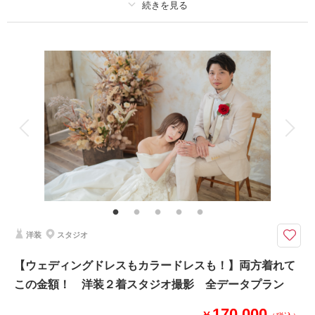
撮影日：
2024年10月6日
撮影場所：
八尾 当店スタジオ
（富山）
プラン詳細
撮影料
新婦衣装1着
新郎衣装1着
着付け
ヘアメイク
小物一式
相談予約する
撮影日の空き
アルバム
データ 120 カット
台紙付写真
来店・オンライン
を確認する
衣装追加
会食
挙式
家族と撮影
家族用衣装レンタル
ペットと撮影
その他含むもの
家族写真追加料金無料 衣装ランクアップ料金なし 洋装小物ランクアップ
料金なし 貸出小物多数
全データ120カット以上ついてくる！大好きなペットと一緒に撮影できま
洋装
スタジオ
す！
大切なご家族の一員であるわんちゃん、ねこちゃんも一緒に撮影可能です。
【ウェディングドレスもカラードレスも！】両方着れて
ペットも一緒にお祝いできるプランです。
この金額！ 洋装２着スタジオ撮影 全データプラン
ご予約時にご相談ください。
170,000