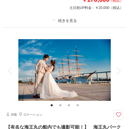
￥
（税込）
相談予約する
撮影日の空き
土日祝UP料金：
￥20,000
（税込）
来店・オンライン
を確認する
プラン詳細
撮影料
新婦衣装2着
新郎衣装2着
着付け
ヘアメイク
小物一式
アルバム
データ 200 カット
台紙付写真
衣装追加
会食
挙式
家族と撮影
家族用衣装レンタル
ペットと撮影
その他含むもの
家族写真追加料金無料 衣装ランクアップ料金なし 洋装小物ランクアップ
料金なし 貸出小物多数 お子様撮影 お子様衣装
ウェディングドレスもカラードレスもどっちも着たい！諦めきれないという
洋装
ロケーション
方に✨
ウェディングドレスはもちろんカラードレスもトレンドを意識したラインナ
【有名な海王丸の船内でも撮影可能！】 海王丸パーク