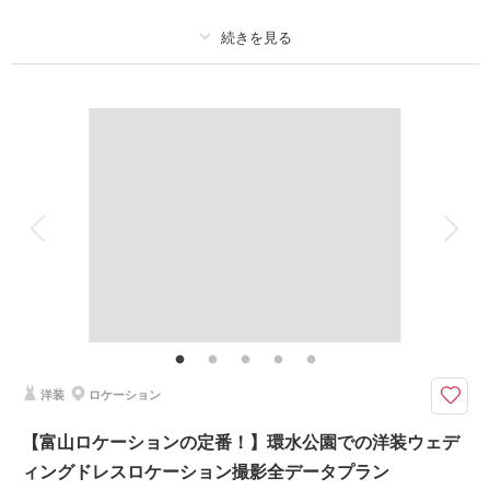
撮影日：
2026年6月19日
撮影場所：
松桜閣・雨晴海岸
（富山）
プラン詳細
撮影料
新婦衣装2着
新郎衣装2着
着付け
ヘアメイク
小物一式
相談予約する
撮影日の空き
来店・オンライン
を確認する
アルバム
データ 240 カット
台紙付写真
衣装追加
会食
挙式
家族と撮影
家族用衣装レンタル
ペットと撮影
その他含むもの
家族写真追加料金無料 衣装ランクアップ料金なし 和装、洋装小物ランク
アップ料金なし 貸出小物多数
ご両家お母様のヘアメイクもお仕度も黒留袖レンタルも付いてくる！
洋装
ロケーション
特にお持ち込みいただくものはございません！全て当店でご用意いたしま
す。
【富山ロケーションの定番！】環水公園での洋装ウェデ
※新郎家・新婦家のお母様2名様分の料金です。
ィングドレスロケーション撮影全データプラン
※お父様のモーニングコートは＋3,000円で撮影レンタル可能です。ご希望