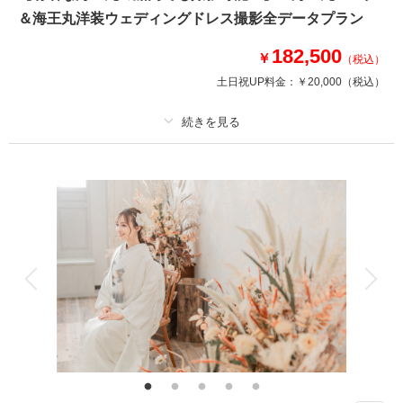
ップをご用意しています。ヘアスタイルも変更、髪飾り、ブーケも変更でき
＆海王丸洋装ウェディングドレス撮影全データプラン
ますのでウェディングドレスとは違うコーディネートで撮影ができます。
182,500
￥
（税込）
このプランで撮影可能な撮影レポート
土日祝UP料金：
￥20,000
（税込）
撮影日：
2026年4月24日
撮影場所：
Oath＆Ours
（富山）
プラン詳細
撮影料
新婦衣装1着
新郎衣装1着
着付け
ヘアメイク
小物一式
相談予約する
撮影日の空き
来店・オンライン
を確認する
アルバム
データ 180 カット
台紙付写真
衣装追加
会食
挙式
家族と撮影
家族用衣装レンタル
ペットと撮影
その他含むもの
入船料、衣装クリーニング代金、ランクアップ料金は含まれております。衣
装や撮影小物等の持込料金は一切かかりません。ロケ地追加￥20,000/1か所
海王丸パーク内はもちろん、船内でも撮影できちゃいます☆ □撮影カッ