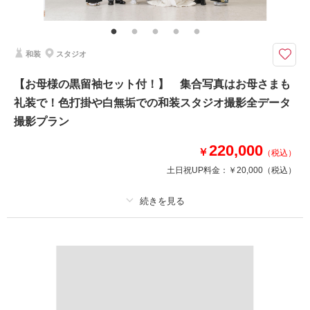
家族写真追加料金無料 衣装ランクアップ料金なし 和装小物ランクアップ
料金なし 貸出小物多数
白無垢も色打掛もどっちも着たい！諦めきれないという方に✨
和装
スタジオ
せっかくの和装前撮り。白無垢も色打掛も素敵で諦めきれないですよね！新
作衣装もランクアップ料金なし！好きなものを着ちゃいましょう！
【お母様の黒留袖セット付！】 集合写真はお母さまも
また衣装や小物のランクアップもございませんので安心してお衣装をお選び
礼装で！色打掛や白無垢での和装スタジオ撮影全データ
ください。
撮影プラン
相談予約する
220,000
撮影日の空き
￥
（税込）
来店・オンライン
を確認する
土日祝UP料金：
￥20,000
（税込）
プラン詳細
撮影料
新婦衣装1着
新郎衣装1着
着付け
ヘアメイク
小物一式
アルバム
データ 120 カット
台紙付写真