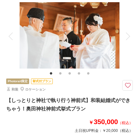
撮影料
新婦衣装1着
新郎衣装1着
着付け
ヘアメイク
小物一式
相談予約する
撮影日の空き
来店・オンライン
を確認する
アルバム
データ 180 カット
台紙付写真
衣装追加
会食
挙式
家族と撮影
家族用衣装レンタル
ペットと撮影
その他含むもの
家族写真追加料金無料 衣装ランクアップ料金なし 小物ランクアップ料金
なし 貸出小物多数 お子様撮影 お子様衣装
「伝統美に包まれた富山・馬場家で叶える和装ウェディングフォトプラン」
Photorait限定
挙式付プラン
富山・旧馬場家住宅で叶える、和装ウェディングフォトプラン。歴史的建造
和装
ロケーション
物と美しい庭園に包まれた空間で、伝統美あふれる一枚を。格式ある雰囲気
が花嫁姿をより一層引き立て、特別な想い出に。富山で和装前撮りをお考え
【しっとりと神社で執り行う神前式】和装結婚式ができ
のロケーションです。
ちゃう！奥田神社神前式挙式プラン
350,000
￥
（税込）
このプランで撮影可能な撮影レポート
土日祝UP料金：
￥20,000
（税込）
撮影日：
2025年7月12日