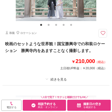
その他含むもの
衣装クリーニング代金、ランクアップ料金は含まれております。衣装や撮影
小物等の持込料金は一切かかりません。ロケ地追加￥20,000/ 1か所
季節の植物に囲まれた自然フォトに♡ □撮影カット：180カット以上 □所
和装
ロケーション
要時間：約4時間
◇プラン詳細◇
映画のセットような世界観！国宝勝興寺での和装ロケー
写真撮影料/ 全データ(DVD-R)/ ご新郎衣装/ ご新婦衣装/ ヘア＆メイクアッ
ション 勝興寺内をあますことなく撮影します。
プ/ スケジューリング/ 撮影小物一式
210,000
※入園料別途。同行スタッフ分の入園料もご負担いただきます。
￥
（税込）
土日祝UP料金：
￥20,000
（税込）
相談予約する
撮影日の空き
来店・オンライン
を確認する
プラン詳細
＼1分で完了！サクッと相談だけでもOK／
撮影料
新婦衣装1着
新郎衣装1着
相談予約する
撮影日の空き
着付け
ヘアメイク
小物一式
来店・オンライン
を確認する
電話する