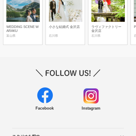
WEDDING SCENE W
小さな結婚式 金沢店
ラヴィファクトリー
P
ARAKU
金沢店
富山県
石川県
石川県
Facebook
Instagram