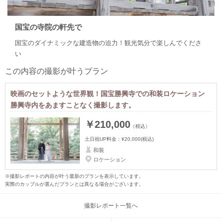
国宝の寺院の軒先で
国宝のダイナミックな建造物の迫力！観光気分で楽しんでくださ
い
この内容の撮影が叶うプラン
映画のセットような世界観！国宝勝興寺での和装ロケーション
勝興寺内をあますことなく撮影します。
￥210,000
（税込）
土日祝UP料金：
¥20,000
(税込)
和装
ロケーション
※撮影レポートの内容が叶う最新のプランを表示しています。
実際のカップルが選んだプランとは異なる場合がございます。
撮影レポート一覧へ