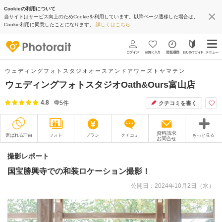
Cookieの利用について
当サイトはサービス向上のためCookieを利用しています。以降ページ遷移した場合は、
Cookie利用に同意したことになります。
詳しくはこちら
ウェディングフォトスタジオオースアンドアワーズトヤマテン
ウェディングフォトスタジオOath&Ours富山店
4.8
5
件
クチコミを書く
資料請求
選ばれる理由
フォト
プラン
クチコミ
もっと見る
お問合せ
撮影レポート
フォトグラファー
撮影レポート
国宝勝興寺での和装ロケーション撮影！
衣装
ムービー
公開日：2024年10月2日（水）
オプション
ブログ
アクセス/TEL
スタジオトップ