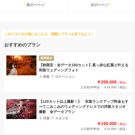
前のページ
次のページ
このスタジオが気になったら、実際にプランを見てみよう！
おすすめのプラン
期間限定
【秋限定・全データ180カット】真っ赤な紅葉と叶える
和装ウェディングフォト
和装
ロケーション
￥200,000
（税込）
土日祝UP料金： ￥20,000
（税込）
【120カット以上撮影！】 衣装ランクアップ料金もす
べてこみこみのウェディングドレスでの洋装スタジオ
撮影 全データプラン
洋装
スタジオ
￥150,000
（税込）
土日祝UP料金： ￥20,000
（税込）