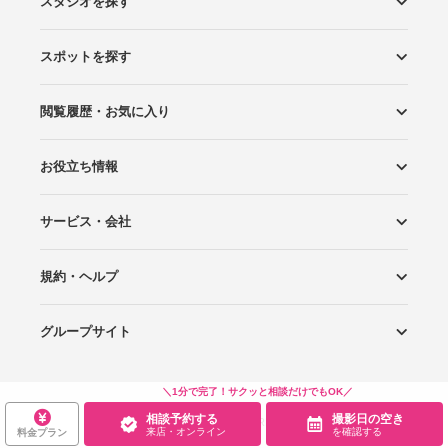
スタジオを探す
スポットを探す
エリアから探す
こだわりから探す
NEW PHOTO STYLE
プランから探す
フォトタイプ診断
フォトグラファーから探す
国内リゾートから探す
閲覧履歴・お気に入り
ロケーションから探す
スタジオから探す
お役立ち情報
閲覧スタジオ
お気に入り
サービス・会社
Wedding Photo マガジン
はじめてガイド
規約・ヘルプ
Photoraitとは
スタジオの掲載について
お問い合わせ
運営会社
サイトマップ
グループサイト
プライバシーポリシー
利用規約
ヘルプ
Wedding Park
Wedding Park 海外
Ringraph
＼1分で完了！サクッと相談だけでもOK／
相談予約する
撮影日の空き
Copyright
©
WEDDING PARK CO.,LTD.
来店・オンライン
を確認する
料金プラン