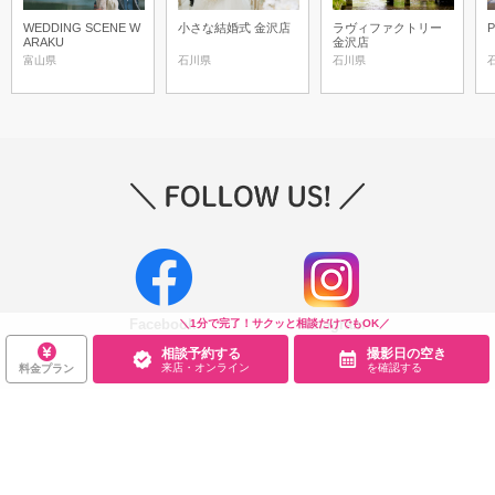
WEDDING SCENE W
小さな結婚式 金沢店
ラヴィファクトリー
P
ARAKU
金沢店
富山県
石川県
石川県
Facebook
Instagram
＼1分で完了！サクッと相談だけでもOK／
相談予約する
撮影日の空き
来店・オンライン
を確認する
料金プラン
スタジオを探す
スポットを探す
エリアから探す
こだわりから探す
NEW PHOTO STYLE
プランから探す
フォトタイプ診断
フォトグラファーから探す
国内リゾートから探す