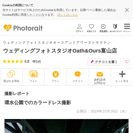
Cookieの利用について
当サイトはサービス向上のためCookieを利用しています。以降ページ遷移した場合は、
Cookie利用に同意したことになります。
詳しくはこちら
ウェディングフォトスタジオオースアンドアワーズトヤマテン
ウェディングフォトスタジオOath&Ours富山店
4.8
5
件
クチコミを書く
資料請求
選ばれる理由
フォト
プラン
クチコミ
もっと見る
お問合せ
撮影レポート
フォトグラファー
撮影レポート
環水公園でのカラードレス撮影
衣装
ムービー
公開日：2024年10月16日（水）
オプション
ブログ
アクセス/TEL
スタジオトップ