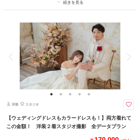
撮影日：
2024年10月6日
撮影場所：
八尾 当店スタジオ
（富山）
プラン詳細
撮影料
新婦衣装1着
新郎衣装1着
着付け
ヘアメイク
小物一式
相談予約する
撮影日の空き
アルバム
データ 120 カット
台紙付写真
来店・オンライン
を確認する
衣装追加
会食
挙式
家族と撮影
家族用衣装レンタル
ペットと撮影
その他含むもの
家族写真追加料金無料 衣装ランクアップ料金なし 洋装小物ランクアップ
料金なし 貸出小物多数
全データ120カット以上ついてくる！大好きなペットと一緒に撮影できま
洋装
スタジオ
す！
大切なご家族の一員であるわんちゃん、ねこちゃんも一緒に撮影可能です。
【ウェディングドレスもカラードレスも！】両方着れて
ペットも一緒にお祝いできるプランです。
この金額！ 洋装２着スタジオ撮影 全データプラン
ご予約時にご相談ください。
170,000