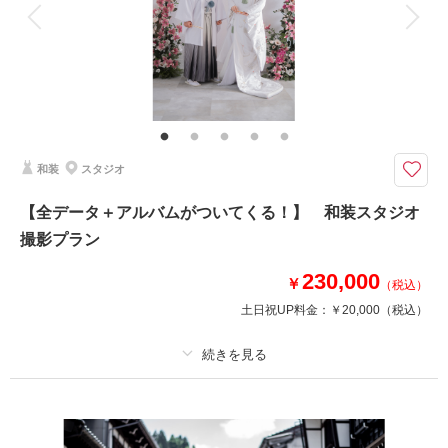
衣装追加
会食
挙式
家族と撮影
家族用衣装レンタル
ペットと撮影
その他含むもの
家族写真追加料金無料 衣装ランクアップ料金なし 和装小物ランクアップ
料金なし 貸出小物多数
ご両家お母様のヘアメイクもお仕度も黒留袖レンタルも付いてくる！
和装
スタジオ
特にお持ち込みいただくものはございません！全て当店でご用意いたしま
す。
【全データ＋アルバムがついてくる！】 和装スタジオ
※新郎家・新婦家のお母様2名様分の料金です。
撮影プラン
※お父様のモーニングコートは＋3,000円でレンタル可能です。ご希望の場
合はお申し付けくださいませ。
230,000
￥
（税込）
土日祝UP料金：
￥20,000
（税込）
相談予約する
撮影日の空き
来店・オンライン
を確認する
プラン詳細
撮影料
新婦衣装1着
新郎衣装1着