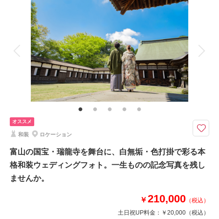
撮影料
新婦衣装1着
新郎衣装1着
相談予約する
撮影日の空き
着付け
ヘアメイク
小物一式
来店・オンライン
を確認する
アルバム
データ 120 カット
台紙付写真
衣装追加
会食
挙式
家族と撮影
家族用衣装レンタル
ペットと撮影
その他含むもの
家族写真追加料金無料 最新衣装ランクアップ料金なし 和装小物ランクア
ップ料金なし 貸出小物多数 お母さま黒留袖レンタル無料 髪飾りや撮影
小物使用料金無料
オススメ
全データ120カット以上ついてくる！天候を気にせず撮影が可能です！
和装
ロケーション
8000本以上お花を使用したスタジオでの撮影です。和装が映えるセットも
富山の国宝・瑞龍寺を舞台に、白無垢・色打掛で彩る本
ご用意でしています。スタジオなら夏の暑さや冬の寒さにも関係なく撮影が
格和装ウェディングフォト。一生ものの記念写真を残し
できます。
ませんか。
このプランで撮影可能な撮影レポート
210,000
￥
（税込）
撮影日：
2026年2月20日
土日祝UP料金：
￥20,000
（税込）