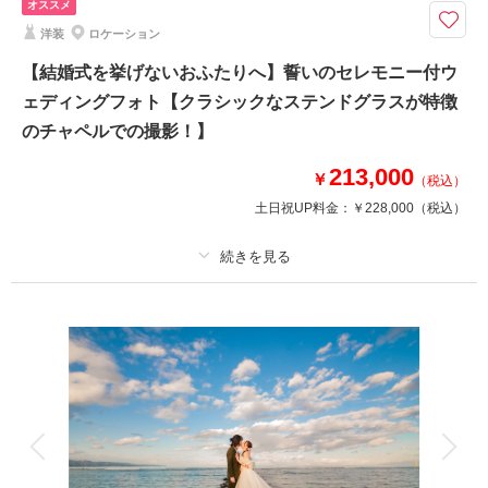
オススメ
180カット以上 □所要時間：約4時間
洋装
ロケーション
指輪交換、誓いのキス、バージンロード——「式は挙げない」と決めたおふ
たりに、写真だけの結婚式を。
【結婚式を挙げないおふたりへ】誓いのセレモニー付ウ
結婚式はしないけど写真は残したい」おふたりへ。チャペル入場から指輪交
ェディングフォト【クラシックなステンドグラスが特徴
換など結婚式のワンシーンを丁寧に撮影。ご家族写真やごきょうだい、ご友
のチャペルでの撮影！】
人とのお写真も無料。
213,000
￥
（税込）
相談予約する
撮影日の空き
土日祝UP料金：
￥228,000
（税込）
来店・オンライン
を確認する
プラン詳細
撮影料
新婦衣装1着
新郎衣装1着
着付け
ヘアメイク
小物一式
アルバム
データ 180 カット
台紙付写真
衣装追加
会食
挙式
家族と撮影
家族用衣装レンタル
ペットと撮影