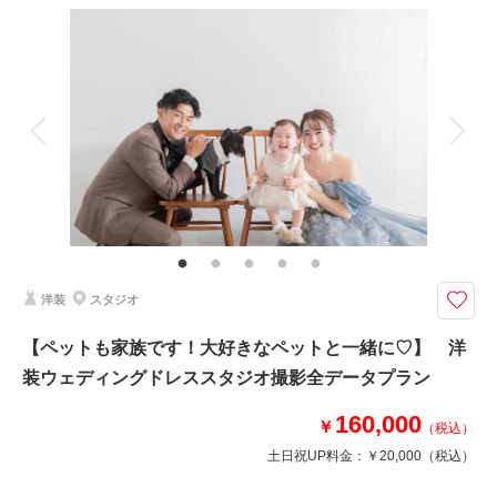
撮影料
新婦衣装1着
新郎衣装1着
着付け
ヘアメイク
小物一式
相談予約する
撮影日の空き
来店・オンライン
を確認する
アルバム
データ 180 カット
台紙付写真
衣装追加
会食
挙式
家族と撮影
家族用衣装レンタル
ペットと撮影
その他含むもの
衣装クリーニング代金、ランクアップ料金は含まれております。衣装や撮影
小物等の持込料金は一切かかりません。ロケ地追加￥20,000/ 1か所
風情のある建物が並ぶ富山の観光地です！ □撮影カット：約150カット以
洋装
スタジオ
上 □：所要時間：約5時間
◇プラン詳細◇
【ペットも家族です！大好きなペットと一緒に♡】 洋
写真撮影料/ 全データ(DVD-R)/ ご新郎衣装/ ご新婦衣装/ お着付/ ヘア＆メイ
装ウェディングドレススタジオ撮影全データプラン
クアップ/ スケジューリング/ 撮影小物一式
※別途古民家カフェをロケ地として手配可能
160,000
￥
（税込）
土日祝UP料金：
￥20,000
（税込）
このプランで撮影可能な撮影レポート