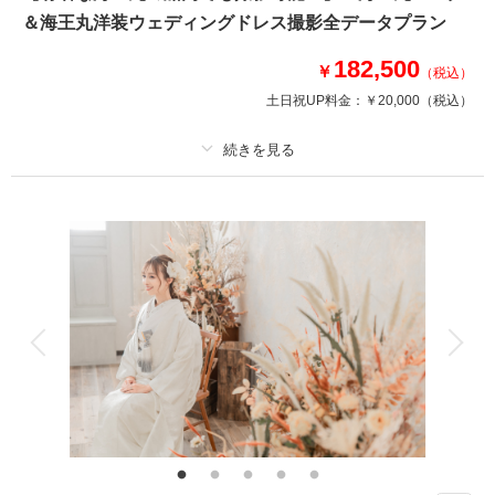
ップをご用意しています。ヘアスタイルも変更、髪飾り、ブーケも変更でき
＆海王丸洋装ウェディングドレス撮影全データプラン
ますのでウェディングドレスとは違うコーディネートで撮影ができます。
182,500
￥
（税込）
このプランで撮影可能な撮影レポート
土日祝UP料金：
￥20,000
（税込）
撮影日：
2026年4月24日
撮影場所：
Oath＆Ours
（富山）
プラン詳細
撮影料
新婦衣装1着
新郎衣装1着
着付け
ヘアメイク
小物一式
相談予約する
撮影日の空き
来店・オンライン
を確認する
アルバム
データ 180 カット
台紙付写真
衣装追加
会食
挙式
家族と撮影
家族用衣装レンタル
ペットと撮影
その他含むもの
入船料、衣装クリーニング代金、ランクアップ料金は含まれております。衣
装や撮影小物等の持込料金は一切かかりません。ロケ地追加￥20,000/1か所
海王丸パーク内はもちろん、船内でも撮影できちゃいます☆ □撮影カッ