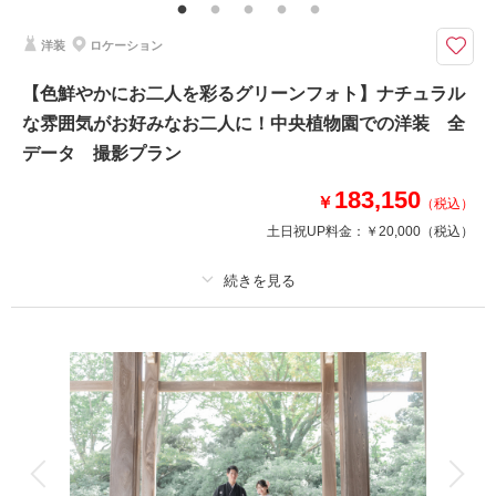
袖レンタル無料
洋装
ロケーション
日本庭園「豪農の邸宅 浮田家」で叶える和装ウェディングフォト撮影！
富山の歴史ある日本庭園「豪農の邸宅 浮田家」で新緑に包まれた和装ウェ
【色鮮やかにお二人を彩るグリーンフォト】ナチュラル
ディングフォトを。風情ある建築と鮮やかな自然が、おふたりの特別な瞬間
な雰囲気がお好みなお二人に！中央植物園での洋装 全
を美しく彩ります。春から初夏にかけては新緑で秋には紅葉も撮影が可能で
す。
データ 撮影プラン
183,150
￥
（税込）
このプランで撮影可能な撮影レポート
土日祝UP料金：
￥20,000
（税込）
撮影日：
2025年4月8日
撮影場所：
富山市 浮田家にて
（富山）
プラン詳細
撮影料
新婦衣装1着
新郎衣装1着
着付け
ヘアメイク
小物一式
相談予約する
撮影日の空き
来店・オンライン
を確認する
アルバム
データ 180 カット
台紙付写真
衣装追加
会食
挙式
家族と撮影
家族用衣装レンタル
ペットと撮影