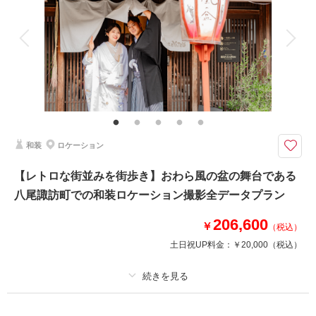
アルバム
データ 180 カット
台紙付写真
衣装追加
会食
挙式
家族と撮影
家族用衣装レンタル
ペットと撮影
その他含むもの
家族写真追加料金無料 衣装ランクアップ料金なし 洋装小物ランクアップ
料金なし 貸出小物多数
おふたりの思い出の場所で、フォトウェディングしませんか？
和装
ロケーション
初デートやプロポーズの場所、よく通ったカフェ、出会った場所。
そんな思い出の場所で撮るフォトウェディングは、ふたりだけの物語を写真
【レトロな街並みを街歩き】おわら風の盆の舞台である
に刻む特別な時間。何気ない風景が、愛しい記憶とともに永遠の一枚になり
八尾諏訪町での和装ロケーション撮影全データプラン
ます。
206,600
￥
（税込）
このプランで撮影可能な撮影レポート
土日祝UP料金：
￥20,000
（税込）
撮影日：
2025年12月9日
撮影場所：
富山駅周辺
（富山）
プラン詳細