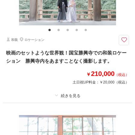
その他含むもの
衣装クリーニング代金、ランクアップ料金は含まれております。衣装や撮影
小物等の持込料金は一切かかりません。ロケ地追加￥20,000/ 1か所
季節の植物に囲まれた自然フォトに♡ □撮影カット：180カット以上 □所
和装
ロケーション
要時間：約4時間
◇プラン詳細◇
映画のセットような世界観！国宝勝興寺での和装ロケー
写真撮影料/ 全データ(DVD-R)/ ご新郎衣装/ ご新婦衣装/ ヘア＆メイクアッ
ション 勝興寺内をあますことなく撮影します。
プ/ スケジューリング/ 撮影小物一式
210,000
※入園料別途。同行スタッフ分の入園料もご負担いただきます。
￥
（税込）
土日祝UP料金：
￥20,000
（税込）
相談予約する
撮影日の空き
来店・オンライン
を確認する
プラン詳細
撮影料
新婦衣装1着
新郎衣装1着
着付け
ヘアメイク
小物一式