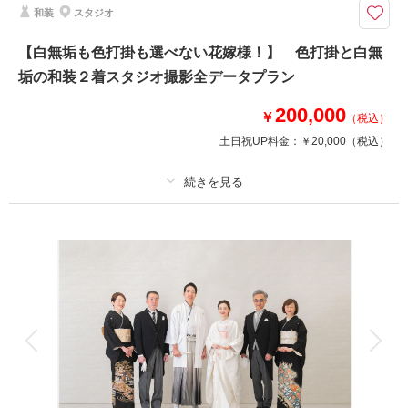
和装
スタジオ
ト：約150カット以上 □所要時間：約4時間
◇プラン詳細◇
【白無垢も色打掛も選べない花嫁様！】 色打掛と白無
写真撮影料/ 全写真データ(DVD-R)/ ご新郎衣装/ ご新婦衣装/ お着付け/ ヘア
垢の和装２着スタジオ撮影全データプラン
＆メイクアップ/ スケジューリング/ 撮影小物一式
※撮影希望の方は撮影許可申請にお時間を頂きますので、余裕を持ったご予
200,000
約をお願いしております。
￥
（税込）
土日祝UP料金：
￥20,000
（税込）
相談予約する
撮影日の空き
来店・オンライン
を確認する
プラン詳細
撮影料
新婦衣装2着
新郎衣装1着
着付け
ヘアメイク
小物一式
アルバム
データ 120 カット
台紙付写真
衣装追加
会食
挙式
家族と撮影
家族用衣装レンタル
ペットと撮影
その他含むもの