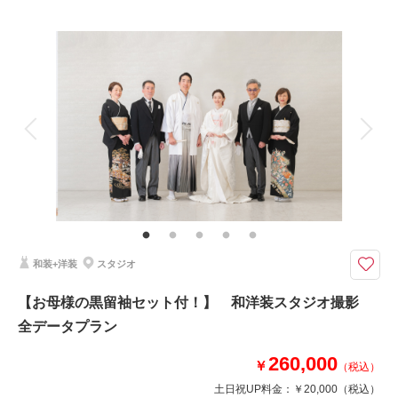
プラン詳細
撮影料
新婦衣装2着
新郎衣装2着
着付け
ヘアメイク
小物一式
アルバム
データ 360 カット
台紙付写真
衣装追加
会食
挙式
家族と撮影
家族用衣装レンタル
ペットと撮影
その他含むもの
衣装クリーニング代金、ランクアップ料金は含まれております。衣装や撮影
小物等の持込料金は一切かかりません。ロケ地追加￥20,000/ 1か所
和装と洋装迷ったら…どっちもしちゃいましょう！ □撮影カット：300カ
和装+洋装
スタジオ
ット以上 □所要時間：約7時間
◇プラン詳細◇
【お母様の黒留袖セット付！】 和洋装スタジオ撮影
写真撮影料(ロケ地2か所)/ 全写真データ(ＤＶＤ－Ｒ納品)/ ご新郎衣装/ ご新
全データプラン
婦衣装/ お着付/ ヘア＆メイクアップ/ スケジューリング/ 撮影小物一式 /
260,000
￥
（税込）
このプランで撮影可能な撮影レポート
土日祝UP料金：
￥20,000
（税込）