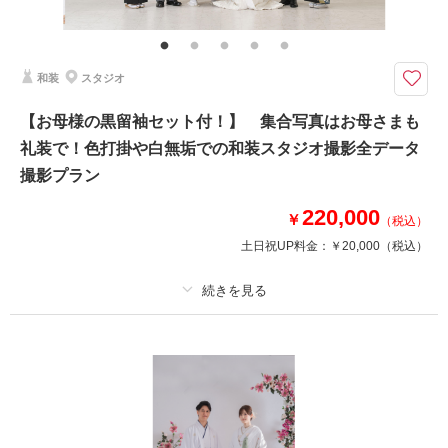
家族写真追加料金無料 衣装ランクアップ料金なし 和装小物ランクアップ
料金なし 貸出小物多数
白無垢も色打掛もどっちも着たい！諦めきれないという方に✨
和装
スタジオ
せっかくの和装前撮り。白無垢も色打掛も素敵で諦めきれないですよね！新
作衣装もランクアップ料金なし！好きなものを着ちゃいましょう！
【お母様の黒留袖セット付！】 集合写真はお母さまも
また衣装や小物のランクアップもございませんので安心してお衣装をお選び
礼装で！色打掛や白無垢での和装スタジオ撮影全データ
ください。
撮影プラン
相談予約する
220,000
撮影日の空き
￥
（税込）
来店・オンライン
を確認する
土日祝UP料金：
￥20,000
（税込）
プラン詳細
撮影料
新婦衣装1着
新郎衣装1着
着付け
ヘアメイク
小物一式
アルバム
データ 120 カット
台紙付写真