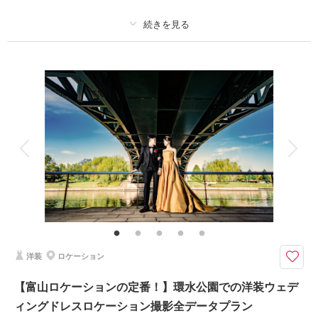
撮影日：
2026年6月19日
撮影場所：
松桜閣・雨晴海岸
（富山）
プラン詳細
撮影料
新婦衣装2着
新郎衣装2着
着付け
ヘアメイク
小物一式
相談予約する
撮影日の空き
来店・オンライン
を確認する
アルバム
データ 240 カット
台紙付写真
衣装追加
会食
挙式
家族と撮影
家族用衣装レンタル
ペットと撮影
その他含むもの
家族写真追加料金無料 衣装ランクアップ料金なし 和装、洋装小物ランク
アップ料金なし 貸出小物多数
ご両家お母様のヘアメイクもお仕度も黒留袖レンタルも付いてくる！
洋装
ロケーション
特にお持ち込みいただくものはございません！全て当店でご用意いたしま
す。
【富山ロケーションの定番！】環水公園での洋装ウェデ
※新郎家・新婦家のお母様2名様分の料金です。
ィングドレスロケーション撮影全データプラン
※お父様のモーニングコートは＋3,000円で撮影レンタル可能です。ご希望