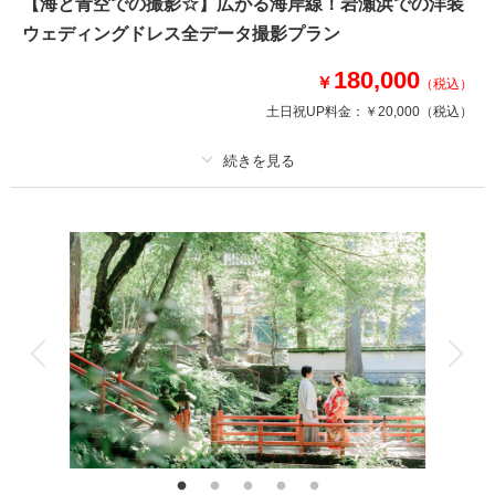
【海と青空での撮影☆】広がる海岸線！岩瀬浜での洋装
ィング。富山の自然美が映えるロケーションで、季節の彩りとともにおふた
ウェディングドレス全データ撮影プラン
りの幸せな瞬間を写真に残しませんか？特別な一日を、心に残るカタチに。
180,000
￥
（税込）
相談予約する
撮影日の空き
土日祝UP料金：
￥20,000
（税込）
来店・オンライン
を確認する
プラン詳細
撮影料
新婦衣装1着
新郎衣装1着
着付け
ヘアメイク
小物一式
アルバム
データ 180 カット
台紙付写真
衣装追加
会食
挙式
家族と撮影
家族用衣装レンタル
ペットと撮影
その他含むもの
衣装クリーニング代金、ランクアップ料金は含まれております。衣装や撮影
小物等の持込料金は一切かかりません。ロケ地追加￥20,000/ 1か所