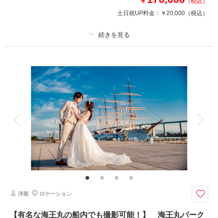
￥
（税込）
相談予約する
撮影日の空き
土日祝UP料金：
￥20,000
（税込）
来店・オンライン
を確認する
プラン詳細
撮影料
新婦衣装2着
新郎衣装2着
着付け
ヘアメイク
小物一式
アルバム
データ 200 カット
台紙付写真
衣装追加
会食
挙式
家族と撮影
家族用衣装レンタル
ペットと撮影
その他含むもの
家族写真追加料金無料 衣装ランクアップ料金なし 洋装小物ランクアップ
料金なし 貸出小物多数 お子様撮影 お子様衣装
ウェディングドレスもカラードレスもどっちも着たい！諦めきれないという
洋装
ロケーション
方に✨
ウェディングドレスはもちろんカラードレスもトレンドを意識したラインナ
【有名な海王丸の船内でも撮影可能！】 海王丸パーク