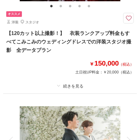
金なし 貸出小物多数
オススメ
紅葉のピークは11月中下旬～12月上旬のわずかな期間。毎年ご予約が早く
埋まる、一年でご希望の多い期間の和装ロケーションです。
洋装
スタジオ
白無垢・色打掛がもっとも映える紅葉の季節。浮田家・大岩山日石寺など富
【120カット以上撮影！】 衣装ランクアップ料金もす
山の名所からロケ地を選べます。見頃は10月下旬〜11月中旬のわずか2週
べてこみこみのウェディングドレスでの洋装スタジオ撮
間、ご予約は8から09月中から。全データお渡し、衣装・和装小物ランクア
ップ0円。空き確認は公式LINEでもOK。
影 全データプラン
150,000
￥
（税込）
相談予約する
撮影日の空き
土日祝UP料金：
￥20,000
（税込）
来店・オンライン
を確認する
プラン詳細
撮影料
新婦衣装1着
新郎衣装1着
着付け
ヘアメイク
小物一式
アルバム
データ 120 カット
台紙付写真
衣装追加
会食
挙式