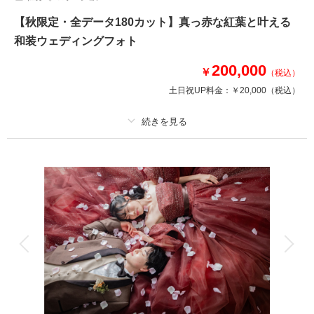
【秋限定・全データ180カット】真っ赤な紅葉と叶える
和装ウェディングフォト
200,000
￥
（税込）
土日祝UP料金：
￥20,000
（税込）
適用条件：
紅葉の見ごろである11月中下旬～12月上旬撮影のお客様限定
プラン詳細
撮影料
新婦衣装1着
新郎衣装1着
着付け
ヘアメイク
小物一式
アルバム
データ 180 カット
台紙付写真
衣装追加
会食
挙式
家族と撮影
家族用衣装レンタル
ペットと撮影
その他含むもの
家族写真追加料金無料 衣装ランクアップ料金なし 和装小物ランクアップ料