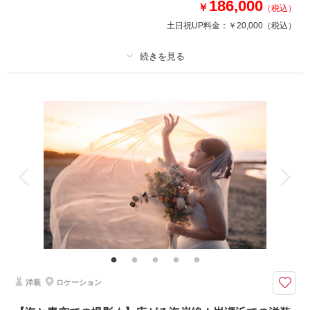
186,000
￥
（税込）
土日祝UP料金：
￥20,000
（税込）
相談予約する
撮影日の空き
来店・オンライン
を確認する
プラン詳細
撮影料
新婦衣装1着
新郎衣装1着
着付け
ヘアメイク
小物一式
アルバム
データ 180 カット
台紙付写真
衣装追加
会食
挙式
家族と撮影
家族用衣装レンタル
ペットと撮影
その他含むもの
家族写真追加料金無料 衣装ランクアップ料金なし 洋装小物ランクアップ
料金なし 貸出小物多数
全データ180カット以上お渡し！氷見のあいやまガーデンで叶えるフォトウ
洋装
ロケーション
ェディング
氷見あいやまガーデンで叶える、花と緑に包まれたナチュラルフォトウェデ