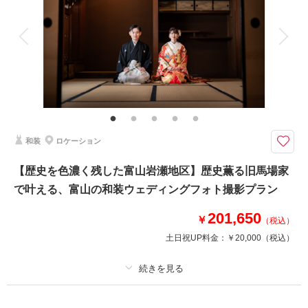
アルバム
データ 180 カット
台紙付写真
衣装追加
会食
挙式
家族と撮影
家族用衣装レンタル
ペットと撮影
その他含むもの
衣装クリーニング代金、ランクアップ料金は含まれております。衣装や撮影
小物等の持込料金は一切かかりません。ロケ地追加：￥20,000/1か所
スタイリッシュな前撮りが叶うロケーションです！ □撮影カット：約150
和装
ロケーション
カット以上 □所要時間：約5時間
◇プラン詳細◇
【歴史を色濃く残した富山岩瀬地区】歴史薫る旧馬場家
写真撮影料/ 全写真データ(URL)/ ご新郎衣装/ ご新婦衣装/ ヘア&メイクアッ
で叶える、富山の和装ウェディングフォト撮影プラン
プ/ スケジューリング/ 撮影小物一式
201,650
￥
（税込）
このプランで撮影可能な撮影レポート
土日祝UP料金：
￥20,000
（税込）
撮影日：
2026年4月20日
撮影場所：
雨晴海岸
（富山）
プラン詳細