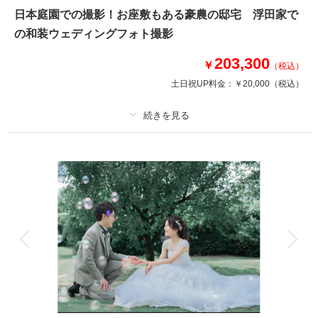
季節によって移り替わる風景
日本庭園での撮影！お座敷もある豪農の邸宅 浮田家で
カラードレスやウェディングドレスでのロケーション撮影プランです。
の和装ウェディングフォト撮影
◇プラン詳細◇
203,300
写真撮影料/ 全データ(DVD-R)/ ご新郎衣装/ ご新婦衣装/ ヘア＆メイクアッ
￥
（税込）
プ/ スケジューリング/ 撮影小物一式
土日祝UP料金：
￥20,000
（税込）
このプランで撮影可能な撮影レポート
撮影日：
プラン詳細
2024年10月10日
撮影場所：
環水公園
（富山）
撮影料
新婦衣装1着
新郎衣装1着
着付け
ヘアメイク
小物一式
アルバム
データ 180 カット
台紙付写真
衣装追加
会食
挙式
相談予約する
撮影日の空き
来店・オンライン
を確認する
家族と撮影
家族用衣装レンタル
ペットと撮影
その他含むもの
家族写真追加料金無料 衣装ランクアップ料金なし 小物のランクアップ料
金なし 和装小物レンタル無料 髪飾り、造花使用料金無料 お母さま黒留