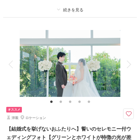
撮影場所：
富山市OATH＆OURS内スタジオにて
（富山）
プラン詳細
撮影料
新婦衣装1着
新郎衣装1着
相談予約する
撮影日の空き
来店・オンライン
を確認する
着付け
ヘアメイク
小物一式
アルバム
データ 180 カット
台紙付写真
衣装追加
会食
挙式
家族と撮影
家族用衣装レンタル
ペットと撮影
その他含むもの
家族写真追加料金無料 衣装ランクアップ料金なし 小物ランクアップ料金
なし 貸出小物多数 お子様撮影 お子様衣装
追加料金なしで最新の白無垢・色打掛が選べる、富山のウェディングフォト
オススメ
スタジオ。
洋装
ロケーション
富山が誇る国宝・瑞龍寺を舞台に、白無垢や色打掛で本格的な和装ウェディ
ングフォトが撮影できます。広大な境内、風情ある回廊、青空と緑が織りな
【結婚式を挙げないおふたりへ】誓いのセレモニー付ウ
す景色の中で、ふたりらしい一枚を。衣装ランク追加料金なしで最新の和装
ェディングフォト【グリーンとホワイトが特徴の光が差