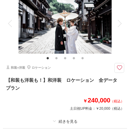
着付け
ヘアメイク
小物一式
アルバム 20 P
データ 120 カット
台紙付写真
衣装追加
会食
挙式
家族と撮影
家族用衣装レンタル
ペットと撮影
その他含むもの
家族写真追加料金無料 衣装ランクアップ料金なし 和装小物ランクアップ
料金なし 貸出小物多数
全データ120カット以上、アルバム20P35cutがついてきます！おふたりの
和装+洋装
ロケーション
思い出をカタチとして残しませんか？
【和装も洋装も！】和洋装 ロケーション 全データ
相談予約する
撮影日の空き
プラン
来店・オンライン
を確認する
240,000
￥
（税込）
土日祝UP料金：
￥20,000
（税込）