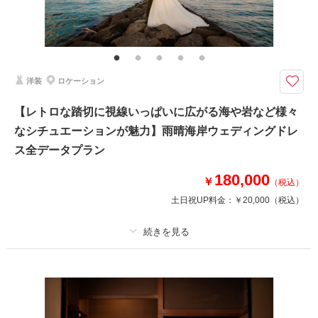
その他含むもの
施設使用料 家族写真追加料金無料 衣装ランクアップ料金なし 洋装小物
ランクアップ料金なし 貸出小物多数
富山のチャペルでの撮影。 □撮影カット：約180カット以上 □所要時間：
洋装
ロケーション
約4時間
指輪交換、誓いのキス、バージンロード——「式は挙げない」と決めたおふ
【レトロな踏切に視線いっぱいに広がる海や岩など様々
たりに、写真だけの結婚式を。
なシチュエーションが魅力】雨晴海岸ウェディングドレ
結婚式はしないけど写真は残したい」おふたりへ。チャペル入場から指輪交
換など結婚式のワンシーンを丁寧に撮影。ご家族写真やごきょうだい、ご友
ス全データプラン
人とのお写真も無料。
180,000
￥
（税込）
土日祝UP料金：
￥20,000
（税込）
相談予約する
撮影日の空き
来店・オンライン
を確認する
プラン詳細
撮影料
新婦衣装1着
新郎衣装1着
着付け
ヘアメイク
小物一式