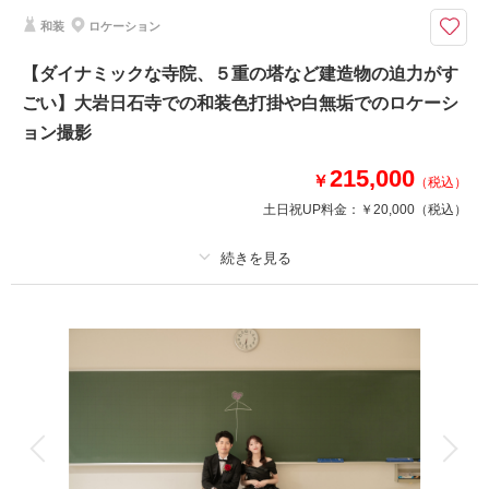
青空の下で海フォト☆撮影小物持参でオリジナルの撮影に！ □撮影カッ
和装
ロケーション
ト：約150カット以上 □所要時間：約4時間
◇プラン詳細◇
【ダイナミックな寺院、５重の塔など建造物の迫力がす
写真撮影料/ 全データ(DVD-R)/ ご新郎衣装/ ご新婦衣装/ ヘア＆メイクアッ
ごい】大岩日石寺での和装色打掛や白無垢でのロケーシ
プ/ スケジューリング/ 撮影小物一式
ョン撮影
相談予約する
215,000
撮影日の空き
￥
（税込）
来店・オンライン
を確認する
土日祝UP料金：
￥20,000
（税込）
プラン詳細
撮影料
新婦衣装1着
新郎衣装1着
着付け
ヘアメイク
小物一式
アルバム
データ 180 カット
台紙付写真
衣装追加
会食
挙式
家族と撮影
家族用衣装レンタル
ペットと撮影