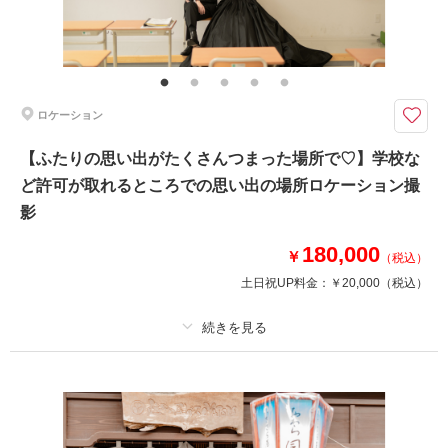
その他含むもの
家族写真追加料金無料 衣装ランクアップ料金なし
秋には紅葉での大岩の自然と寺院の融合された世界観での和装撮影が可能で
す。
ロケーション
紅葉や三重の塔、滝や大きな門まであります。
他のロケーションにはない雰囲気のある自然いっぱいの寺院で和装ロケーシ
【ふたりの思い出がたくさんつまった場所で♡】学校な
ョン撮影です。
ど許可が取れるところでの思い出の場所ロケーション撮
時期によっては紅葉も撮影できます。
大岩の魅力は素麺だけではありませんよ！
影
180,000
￥
（税込）
このプランで撮影可能な撮影レポート
土日祝UP料金：
￥20,000
（税込）
撮影日：
2024年10月11日
撮影場所：
上市町 大岩日石寺
（富山）
プラン詳細
撮影料
新婦衣装1着
新郎衣装1着
着付け
ヘアメイク
小物一式
相談予約する
撮影日の空き
来店・オンライン
を確認する