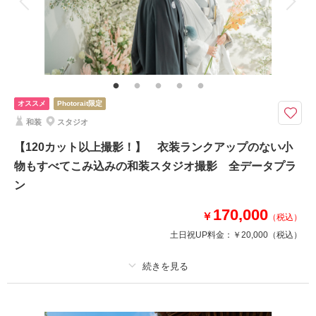
家族と撮影
家族用衣装レンタル
ペットと撮影
その他含むもの
家族写真追加料金無料 最新ウェディングドレスも衣装ランクアップ料金な
し 洋装小物ランクアップ料金なし 貸出小物多数 お花８０００本以上
使用したスタジオ使用料金
オススメ
Photorait限定
8000本以上のお花で彩る洋装撮影。120カット以上で悔いが残らない撮影
和装
スタジオ
をご提供します。
8000本以上の造花で彩ったスタジオセットは30000人以上撮影実績があり
【120カット以上撮影！】 衣装ランクアップのない小
過去にスタジオを4件製作したオーナーが自ら作成しました。お二人をより
物もすべてこみ込みの和装スタジオ撮影 全データプラ
素敵に撮影できるように光やストロボも計算しており、様々なシーンが撮影
ン
できます。
170,000
￥
（税込）
このプランで撮影可能な撮影レポート
土日祝UP料金：
￥20,000
（税込）
撮影日：
2024年10月14日
撮影場所：
Oath＆Ours内スタジオ
（富山）
適用条件：
Photorateからのご予約のお客様限定
プラン詳細