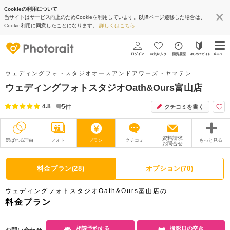
Cookieの利用について
当サイトはサービス向上のためCookieを利用しています。以降ページ遷移した場合は、
Cookie利用に同意したことになります。
詳しくはこちら
ウェディングフォトスタジオオースアンドアワーズトヤマテン
ウェディングフォトスタジオOath&Ours富山店
4.8
5
件
クチコミを書く
資料請求
選ばれる理由
フォト
プラン
クチコミ
もっと見る
お問合せ
撮影レポート
フォトグラファー
料金プラン(28)
オプション(70)
衣装
ムービー
ウェディングフォトスタジオOath&Ours富山店の
オプション
ブログ
料金プラン
アクセス/TEL
スタジオトップ
相談予約する
撮影日の空き