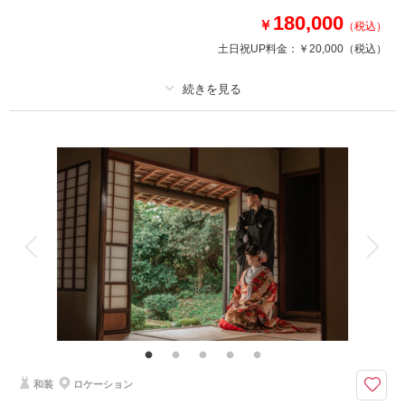
の場合はお申し付けくださいませ。
180,000
￥
（税込）
土日祝UP料金：
￥20,000
（税込）
このプランで撮影可能な撮影レポート
撮影日：
2025年3月12日
撮影場所：
富山県富山市うもれぎ亭
（富山）
プラン詳細
撮影料
新婦衣装1着
新郎衣装1着
着付け
ヘアメイク
小物一式
相談予約する
撮影日の空き
アルバム
データ 180 カット
台紙付写真
来店・オンライン
を確認する
衣装追加
会食
挙式
家族と撮影
家族用衣装レンタル
ペットと撮影
その他含むもの
家族写真追加料金無料 衣装ランクアップ料金なし 洋装小物ランクアップ
料金なし 貸出小物多数
富山の定番スポット☆グリーンカットも撮れます！ □撮影カット：約150
和装
ロケーション
カット以上 □所要時間：約4時間