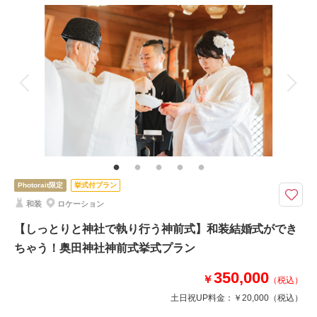
撮影料
新婦衣装1着
新郎衣装1着
着付け
ヘアメイク
小物一式
相談予約する
撮影日の空き
来店・オンライン
を確認する
アルバム
データ 180 カット
台紙付写真
衣装追加
会食
挙式
家族と撮影
家族用衣装レンタル
ペットと撮影
その他含むもの
家族写真追加料金無料 衣装ランクアップ料金なし 小物ランクアップ料金
なし 貸出小物多数 お子様撮影 お子様衣装
「伝統美に包まれた富山・馬場家で叶える和装ウェディングフォトプラン」
Photorait限定
挙式付プラン
富山・旧馬場家住宅で叶える、和装ウェディングフォトプラン。歴史的建造
和装
ロケーション
物と美しい庭園に包まれた空間で、伝統美あふれる一枚を。格式ある雰囲気
が花嫁姿をより一層引き立て、特別な想い出に。富山で和装前撮りをお考え
【しっとりと神社で執り行う神前式】和装結婚式ができ
のロケーションです。
ちゃう！奥田神社神前式挙式プラン
350,000
￥
（税込）
このプランで撮影可能な撮影レポート
土日祝UP料金：
￥20,000
（税込）
撮影日：
2025年7月12日