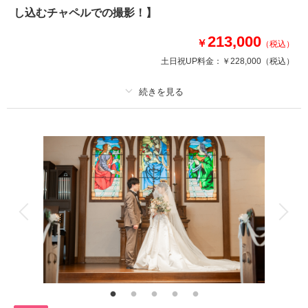
が選べるのも嬉しいポイントです。
し込むチャペルでの撮影！】
213,000
￥
相談予約する
撮影日の空き
（税込）
来店・オンライン
を確認する
土日祝UP料金：
￥228,000
（税込）
プラン詳細
撮影料
新婦衣装1着
新郎衣装1着
着付け
ヘアメイク
小物一式
アルバム
データ 180 カット
台紙付写真
衣装追加
会食
挙式
家族と撮影
家族用衣装レンタル
ペットと撮影
その他含むもの
施設使用料 家族写真追加料金無料 衣装ランクアップ料金なし 洋装小物
ランクアップ料金なし 貸出小物多数
富山のチャペルでの撮影。グリーンカットも撮れます！ □撮影カット：約