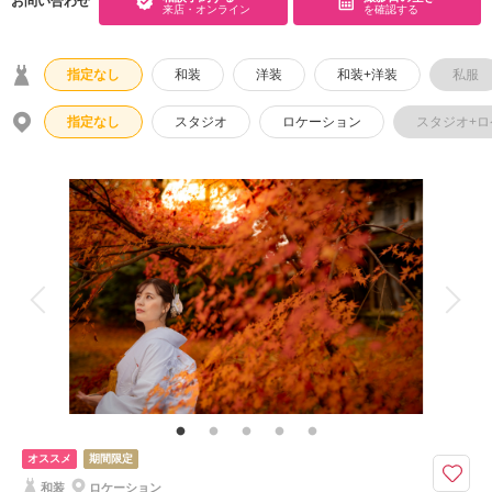
お問い合わせ
来店・オンライン
を確認する
指定なし
和装
洋装
和装+洋装
私服
指定なし
スタジオ
ロケーション
スタジオ+
オススメ
期間限定
和装
ロケーション