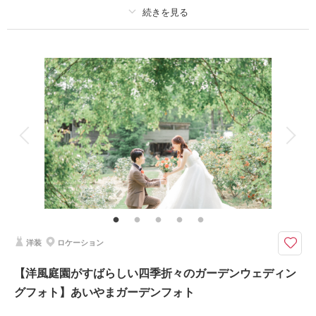
撮影場所：
馬場家にて
（富山）
適用条件：
Photoraitからご予約の方限定
プラン詳細
撮影料
新婦衣装1着
新郎衣装1着
相談予約する
撮影日の空き
来店・オンライン
を確認する
着付け
ヘアメイク
小物一式
アルバム
データ 200 カット
台紙付写真
衣装追加
会食
挙式
家族と撮影
家族用衣装レンタル
ペットと撮影
その他含むもの
神前式料、神社使用料等
全データ200カット以上お渡し！奥田神社で叶える神前式＆フォトウェディ
ング
洋装
ロケーション
伝統と感動に包まれた神前式とフォトウェディングプラン。白無垢が美しく
【洋風庭園がすばらしい四季折々のガーデンウェディン
映える本格的な神前式と、境内や周辺のロケーションを活かした撮影が一度
に叶います。挙式から写真撮影までをトータルサポートするので、準備も安
グフォト】あいやまガーデンフォト
心。富山で和装結婚式お考えの方にぴったり。