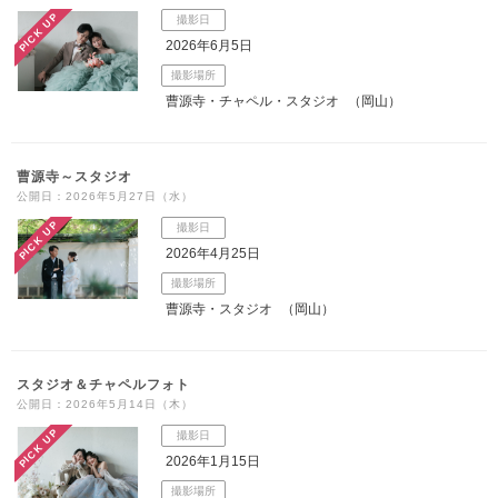
PICK UP
撮影日
こだわりポイント
2026年6月5日
撮影場所
曹源寺・チャペル・スタジオ
（岡山）
曹源寺～スタジオ
公開日：2026年5月27日（水）
ペットと撮影
衣装の試着
PICK UP
撮影日
2026年4月25日
撮影場所
曹源寺・スタジオ
（岡山）
スタジオ＆チャペルフォト
家族・友人と撮影
チャペルでの撮影
公開日：2026年5月14日（木）
PICK UP
撮影日
スタジオでの撮影
豊富な色打掛・着物
豊富な白無垢
2026年1月15日
海での撮影
豊富なドレス
豊富なカラードレス
神社・寺院での撮影
3万円以下のプラン
撮影場所