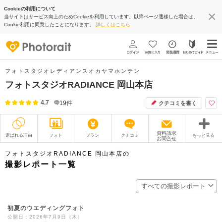
Cookieの利用について
当サイトはサービス向上のためCookieを利用しています。以降ページ遷移した場合は、
Cookie利用に同意したことになります。
詳しくはこちら
フォトスタジオレディアンスオカヤマホンテン
フォトスタジオRADIANCE 岡山本店
4.7
19
件
クチコミを書く
資料請求
選ばれる理由
フォト
プラン
クチコミ
もっと見る
お問合せ
撮影レポート
フォトグラファー
フォトスタジオRADIANCE 岡山本店の
撮影レポート一覧
衣装
ムービー
すべての撮影レポート
オプション
ブログ
初夏のウエディングフォト
アクセス/TEL
スタジオトップ
公開日：2026年7月9日（木）