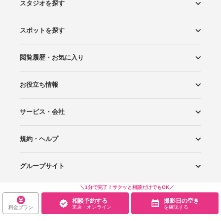
スタジオを探す
スポットを探す
エリアから探す
こだわりから探す
NEW PHOTO STYLE
プランから探す
フォトタイプ診断
フォトグラファーから探す
国内リゾートから探す
閲覧履歴・お気に入り
ロケーションから探す
スタジオから探す
お役立ち情報
閲覧スタジオ
お気に入り
サービス・会社
Wedding Photo マガジン
はじめてガイド
規約・ヘルプ
Photoraitとは
スタジオの掲載について
お問い合わせ
運営会社
サイトマップ
グループサイト
プライバシーポリシー
利用規約
ヘルプ
＼1分で完了！サクッと相談だけでもOK／
Wedding Park
Wedding Park 海外
Ringraph
相談予約する
撮影日の空き
来店・オンライン
を確認する
料金プラン
Copyright
©
WEDDING PARK CO.,LTD.