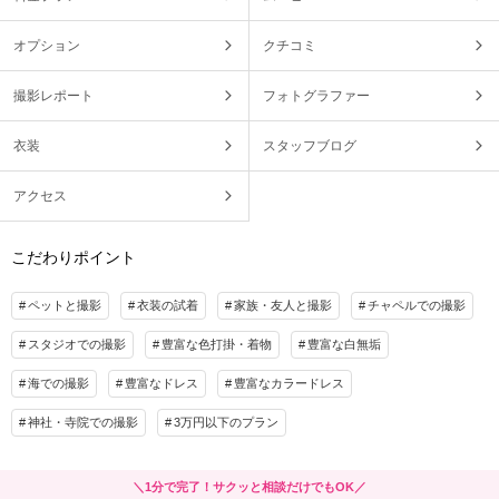
オプション
クチコミ
撮影レポート
フォトグラファー
衣装
スタッフブログ
アクセス
こだわりポイント
ペットと撮影
衣装の試着
家族・友人と撮影
チャペルでの撮影
スタジオでの撮影
豊富な色打掛・着物
豊富な白無垢
海での撮影
豊富なドレス
豊富なカラードレス
神社・寺院での撮影
3万円以下のプラン
＼1分で完了！サクッと相談だけでもOK／