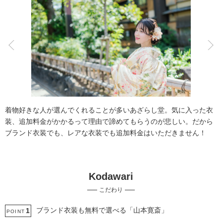
こだわりポイント
豊富な色打掛・着物
家族・友人と撮影
着物好きな人が選んでくれることが多いあざらし堂。気に入った衣
装、追加料金がかかるって理由で諦めてもらうのが悲しい。だから
ブランド衣装でも、レアな衣装でも追加料金はいただきません！
Kodawari
神社・寺院での撮影
両親の衣装
こだわり
フォト＋会食
子供用の衣装
挙式フォト
歴史的建造物での撮影
ペットと撮影
スタジオでの撮影
事前来店なしで撮影
ブランド衣装も無料で選べる「山本寛斎」
1
POINT
衣装追加無料