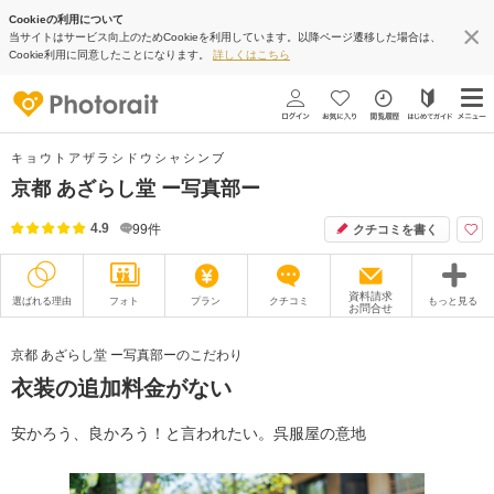
Cookieの利用について
当サイトはサービス向上のためCookieを利用しています。以降ページ遷移した場合は、
Cookie利用に同意したことになります。
詳しくはこちら
キョウトアザラシドウシャシンブ
京都 あざらし堂 ー写真部ー
4.9
99
件
クチコミを書く
資料請求
選ばれる理由
フォト
プラン
クチコミ
もっと見る
お問合せ
撮影レポート
フォトグラファー
京都 あざらし堂 ー写真部ーのこだわり
衣装の追加料金がない
衣装
ムービー
オプション
ブログ
安かろう、良かろう！と言われたい。呉服屋の意地
アクセス/TEL
スタジオトップ