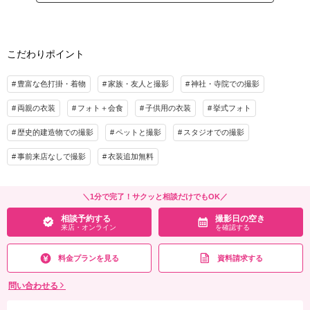
・リストから選べるロケ地（遠方の場合追加料金あり）
着付け
ヘアメイク
小物一式
・親御様の着付付き（ヘアセット希望の場合追加料金で可能）
アルバム
データ 150カット
台紙付写真
シーズン中は＋１万円
衣装追加
会食
挙式
こだわりポイント
プラン詳細
家族と撮影
家族用衣装レンタル
ペットと撮影
豊富な色打掛・着物
家族・友人と撮影
神社・寺院での撮影
撮影料
新婦衣装1着
新郎衣装1着
その他含むもの
両親の衣装
着付け
フォト＋会食
ヘアメイク
子供用の衣装
挙式フォト
小物一式
１０周年記念です。白無垢色打掛両方は＋44,000円（ヘアパーツチェンジ付き）町家
の利用状況により、不可日もあり。ペット不可 家族衣装は有料 選べるロケ地が使
アルバム
データ 200カット
台紙付写真
歴史的建造物での撮影
ペットと撮影
スタジオでの撮影
用料遠距離料必要な場合ご負担お願いします。
衣装追加
会食
挙式
事前来店なしで撮影
衣装追加無料
家族と撮影
家族用衣装レンタル
ペットと撮影
相談予約する
撮影日の空き
来店・オンライン
を確認する
その他含むもの
＼1分で完了！サクッと相談だけでもOK／
お父様和装着付け付き16,500円で可能。沢山の留袖・色打掛・白無垢から追加料金な
相談予約する
撮影日の空き
しで。訪問着変更は➕１万円 留袖衣装持ち込みの場合5,000円値引き 親御様ヘアセ
来店・オンライン
を確認する
ット希望の場合4,400円で可能 シーズンとは11月15日〜３週間 3月22日〜３週間
料金プランを見る
資料請求する
相談予約する
撮影日の空き
来店・オンライン
を確認する
問い合わせる