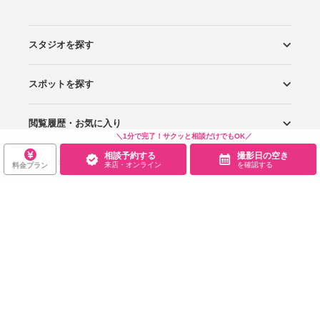
スタジオを探す
スポットを探す
エリアから探す
こだわりから探す
NEW PHOTO STYLE
プランから探す
フォトタイプ診断
フォトグラファーから探す
国内リゾートから探す
閲覧履歴・お気に入り
ロケーションから探す
スタジオから探す
＼1分で完了！サクッと相談だけでもOK／
相談予約する
撮影日の空き
お役立ち情報
閲覧スタジオ
お気に入り
来店・オンライン
を確認する
料金プラン
サービス・会社
Wedding Photo マガジン
はじめてガイド
規約・ヘルプ
Photoraitとは
スタジオの掲載について
お問い合わせ
運営会社
サイトマップ
グループサイト
プライバシーポリシー
利用規約
ヘルプ
Wedding Park
Wedding Park 海外
Ringraph