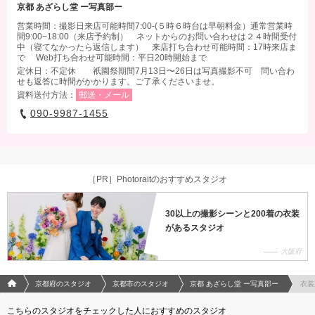
京都 あざらし堂 ー写真部ー
営業時間：撮影日来店可能時間7:00-(５時６時台は早朝料金）通常営業時
間9:00−18:00（来店予約制） ネットからのお問い合わせは２４時間受付
中（寝てなかったら返信します） 来店打ち合わせ可能時間：17時来店ま
で Web打ち合わせ可能時間：平日20時開始まで
定休日：不定休 祇園祭期間7月13日〜26日は写真撮影不可 問い合わ
せも返答に時間がかかります。ご了承くださいませ。
資料送付方法：
郵送・メール
090-9987-1455
［PR］Photoraitのおすすめスタジオ
30以上の撮影シーンと200着の衣装
があるスタジオ
大阪府
フォトウエディング/結婚写真のPhotorait ホーム
京都府のスタジオ
京都市のスタジオ
京都 あざらし堂 ー写真部ー
衣装
こちらのスタジオをチェックした人におすすめのスタジオ