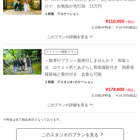
ロケ 白無垢か色打掛 11万円
和装
ロケーション
¥110,000
（税込）
土日祝UP料金：
￥16,500
(税込)
このプランの詳細を見る
あざらし堂オリジナルプラン 4つの京町家から選ぶことができる 新婦衣装1
着で利用料込み
ファミリー撮影プラン
旧川崎家住宅
＜親孝行プラン＞親孝行しませんか？ 和装１
旧下里家住宅
点 ロケ１ヶ所とあざらし和室撮影付き 両家母
くろちく百千足館
様留袖と着付付き 会食も可能
京町家カフェ
和装
スタジオ+ロケーション
の4つの京町家から選んで撮影することが可能。
¥179,800
なんと町家の利用料込み
（税込）
土日祝UP料金：
￥16,500
(税込)
それぞれ特徴ある京町家なので、詳しくは打ち合わせ時に！
撮影時間は２時間強
このプランの詳細を見る
※衣装によって値上がりなし
結婚式しない方！親御さんに留袖着せよう！留袖フルセットと着付込み →17
衣装２着OPあり
9,800円 留袖の柄は沢山の中から選べます
※料金は全て税込表示となっております。
撮影で親孝行しよう！
プラン詳細
一生の思い出を作るお手伝いします！
このスタジオのプランを見る
撮影料
新婦衣装1着
新郎衣装1着
・白無垢もしくは色打掛の１点（両方着たい場合は3万3千円プラス）