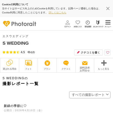
Cookieの利用について
当サイトはサービス向上のためCookieを利用しています。以降ページ遷移した場合は、
Cookie利用に同意したことになります。
詳しくはこちら
エスウエディング
S WEDDING
4.5
4
件
クチコミを書く
資料請求
選ばれる理由
フォト
プラン
クチコミ
もっと見る
お問合せ
撮影レポート
フォトグラファー
S WEDDINGの
撮影レポート一覧
衣装
ムービー
すべての撮影レポート
オプション
ブログ
新緑の季節に♡
アクセス/TEL
スタジオトップ
公開日：2026年4月10日（金）