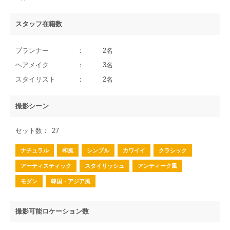
スタッフ在籍数
プランナー
2名
ヘアメイク
3名
スタイリスト
2名
撮影シーン
セット数
27
ナチュラル
和風
シンプル
カワイイ
クラシック
アーティスティック
スタイリッシュ
アンティーク風
モダン
韓国・アジア風
撮影可能ロケーション数