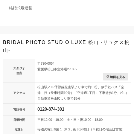
結婚式場運営
BRIDAL PHOTO STUDIO LUXE 松山 -リュクス松
山-
〒790-0054
スタジオ
愛媛県松山市空港通2-10-5
住所
地図を見る
松山駅／JR予讃線松山駅より車で約10分、伊予鉄バス「空
港」行（乗車時間10分）「空港通1丁目」下車徒歩1分、松山
アクセス
自動車道松山ICより車で15分
0120-874-301
電話番号
平日12:00～19:00 土・日・祝10:00～18:00
営業時間
毎週火曜日&第１, 第２, 第３水曜日（※祝日の場合は営業）
定休日