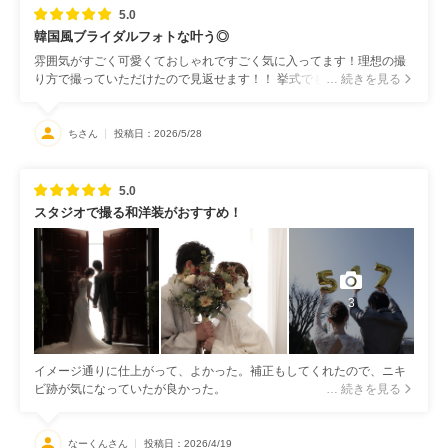
5.0
韓国風ブライダルフォトな叶う◎
雰囲気がすごく可愛くておしゃれですごく気に入ってます！理想の撮
り方で撮っていただけたので見返せます！！ 挙式でも撮れたのですご
… 続きを見る
く満足です
ちさん
投稿日：2026/5/28
5.0
スタジオで撮る和洋装がおすすめ！
3
イメージ通りに仕上がって、よかった。補正もしてくれたので、ニキ
ビ跡が気になっていたが良かった。
… 続きを見る
なーくんさん
投稿日：2026/4/19