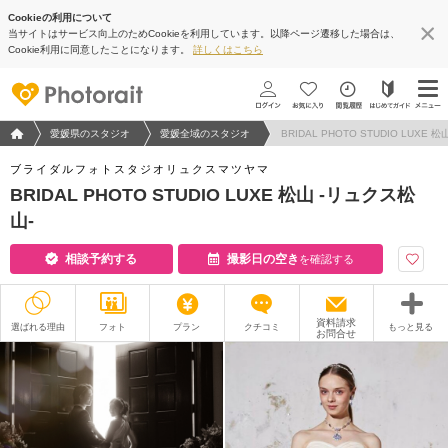
Cookieの利用について
当サイトはサービス向上のためCookieを利用しています。以降ページ遷移した場合は、
Cookie利用に同意したことになります。
詳しくはこちら
フォトウエディング/結婚写真のPhotorait ホーム
愛媛県のスタジオ
愛媛全域のスタジオ
BRIDAL PHOTO STUDIO LUXE 
ブライダルフォトスタジオリュクスマツヤマ
BRIDAL PHOTO STUDIO LUXE 松山 -リュクス松
山-
相談予約する
撮影日の空き
を確認する
資料請求
選ばれる理由
フォト
プラン
クチコミ
もっと見る
お問合せ
撮影レポート
フォトグラファー
衣装
ムービー
オプション
ブログ