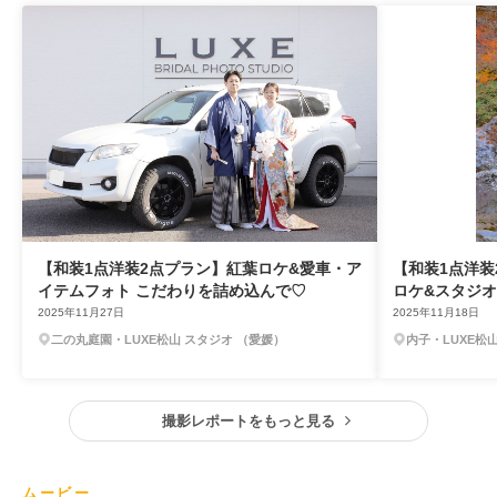
【和装1点洋装2点プラン】紅葉ロケ&愛車・ア
【和装1点洋装
イテムフォト こだわりを詰め込んで♡
ロケ&スタジ
2025年11月27日
2025年11月18日
二の丸庭園・LUXE松山 スタジオ （愛媛）
内子・LUXE松
撮影レポートをもっと見る
ムービー