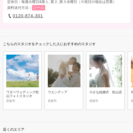
定休日：毎週火曜日&第１, 第２, 第３水曜日（※祝日の場合は営業）
資料送付方法：
メール
0120-874-301
こちらのスタジオをチェックした人におすすめのスタジオ
ワタベウェディング松
ウエンディア
小さな結婚式 松山店
S
山フォトスタジオ
愛媛県
愛媛県
愛媛県
近くのエリア