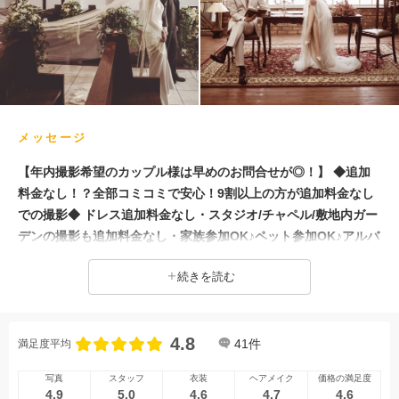
メッセージ
【年内撮影希望のカップル様は早めのお問合せが◎！】 ◆追加
料金なし！？全部コミコミで安心！9割以上の方が追加料金なし
での撮影◆ ドレス追加料金なし・スタジオ/チャペル/敷地内ガー
デンの撮影も追加料金なし・家族参加OK♪ペット参加OK♪アルバ
ム・全データ・レタッチデータ・衣裳小物などがプラン内に含ま
続きを読む
れているので合計金額が上がることなく安心して撮影当日をお迎
えいただけます(^^) ◆本格レタッチデータ付き◆ 韓国での専門
レタッチャーによるレタッチデータがすべてのプランに含まれて
4.8
おり、美肌・痩身を自然に美しく仕上げます。 ◆ミュージアム
41
件
満足度平均
型フォトスタジオ◆ ナチュラル・かわいい・クール・豪華な…2
写真
スタッフ
衣装
ヘアメイク
価格の満足度
2シーン以上撮影いただけるミュージアム型フォトスタジオ！移
4.9
5.0
4.6
4.7
4.6