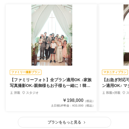
ファミリー撮影プラン
マタニティプラン
【ファミリーフォト】全プラン適用OK ♪家族
【お急ぎ対応
写真撮影OK♪親御様もお子様も一緒に！韓国
ン適用OK♪ 
での造形美レタッチデータ・アルバム付で安
裳・追加料金
洋装
スタジオ
和装+洋装
心
￥198,000
（税込）
土日祝UP料金：
¥33,000
（税込）
プランをもっと見る