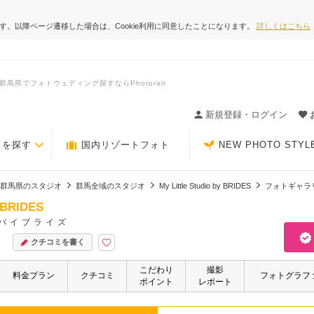
ます。以降ページ遷移した場合は、Cookie利用に同意したことになります。
詳しくはこちら
DES｜群馬県でフォトウェディング探すならPhotorait
ィングの決め手が見つかるクチコミサイト-Photorait
新規登録・ログイン
トを探す
国内リゾートフォト
NEW PHOTO STYL
群馬県のスタジオ
群馬全域のスタジオ
My Little Studio by BRIDES
フォトギャラ
y BRIDES
バイブライズ
クチコミを書く
こだわり
撮影
料金プラン
クチコミ
フォトグラフ
ポイント
レポート