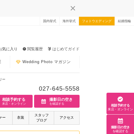
国内挙式
海外挙式
フォトウエディング
結婚指輪
お気に入り
閲覧履歴
はじめてガイド
E
Wedding Photo マガジン
リー
027-645-5558
相談予約する
撮影日の空き
来店・オンライン
を確認する
相談予約する
来店・オンライン
スタッフ
ァー
衣装
アクセス
ブログ
撮影日の空き
を確認する