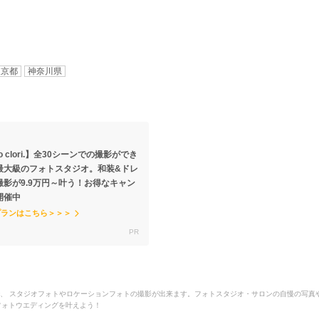
東京都
神奈川県
io clori.】全30シーンでの撮影ができ
最大級のフォトスタジオ。和装&ドレ
撮影が9.9万円～叶う！お得なキャン
開催中
プランはこちら＞＞＞
に位置するスタジオで、 スタジオフォトやロケーションフォトの撮影が出来ます。フォトスタジオ・サロンの自
り・フォトウエディングを叶えよう！