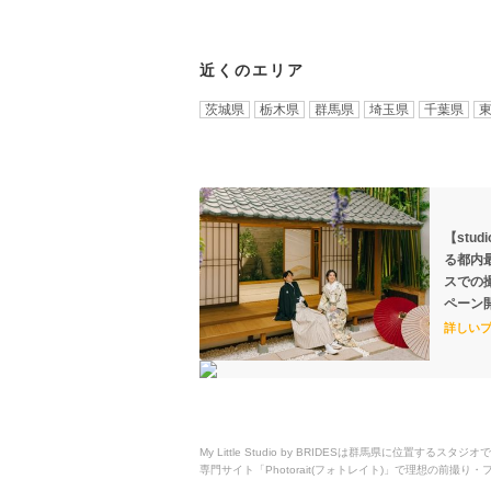
近くのエリア
茨城県
栃木県
群馬県
埼玉県
千葉県
【stud
る都内
スでの
ペーン
詳しい
My Little Studio by BRIDESは群馬県
専門サイト「Photorait(フォトレイト)」で理想の前撮