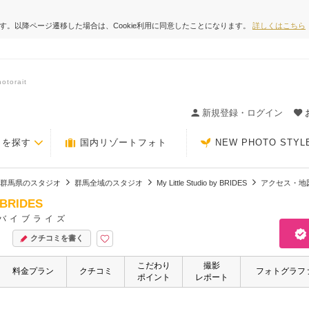
ます。以降ページ遷移した場合は、Cookie利用に同意したことになります。
詳しくはこちら
torait
ィングの決め手が見つかるクチコミサイト-Photorait
新規登録・ログイン
トを探す
国内リゾートフォト
NEW PHOTO STYL
群馬県のスタジオ
群馬全域のスタジオ
My Little Studio by BRIDES
アクセス・地
y BRIDES
バイブライズ
クチコミを書く
こだわり
撮影
料金プラン
クチコミ
フォトグラフ
ポイント
レポート