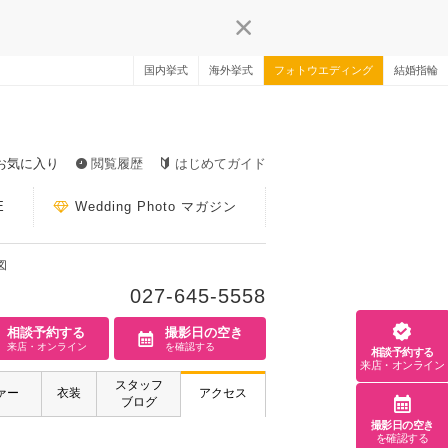
国内挙式
海外挙式
フォトウエディング
結婚指輪
お気に入り
閲覧履歴
はじめてガイド
E
Wedding Photo マガジン
図
027-645-5558
相談予約する
撮影日の空き
来店・オンライン
を確認する
相談予約する
来店・オンライン
スタッフ
ァー
衣装
アクセス
ブログ
撮影日の空き
を確認する