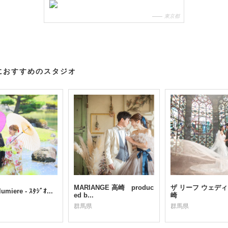
東京都
におすすめのスタジオ
MARIANGE 高崎 produc
ザ リーフ ウェディ
lumiere - ｽﾀｼﾞｵ...
ed b...
崎
群馬県
群馬県