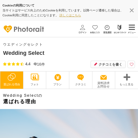
Cookieの利用について
当サイトはサービス向上のためCookieを利用しています。以降ページ遷移した場合は、
Cookie利用に同意したことになります。
詳しくはこちら
ウエディングセレクト
Wedding Select
4.4
16
件
クチコミを書く
資料請求
選ばれる理由
フォト
プラン
クチコミ
もっと見る
お問合せ
Wedding Selectの
撮影レポート
フォトグラファー
選ばれる理由
衣装
ムービー
オプション
ブログ
アクセス/TEL
スタジオトップ