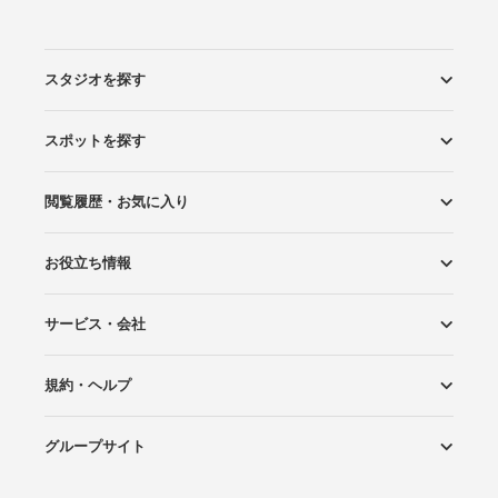
スタジオを探す
スポットを探す
エリアから探す
こだわりから探す
NEW PHOTO STYLE
プランから探す
フォトタイプ診断
フォトグラファーから探す
国内リゾートから探す
閲覧履歴・お気に入り
ロケーションから探す
スタジオから探す
お役立ち情報
閲覧スタジオ
お気に入り
サービス・会社
Wedding Photo マガジン
はじめてガイド
規約・ヘルプ
Photoraitとは
スタジオの掲載について
お問い合わせ
運営会社
サイトマップ
グループサイト
プライバシーポリシー
利用規約
ヘルプ