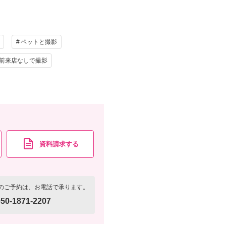
資料請求
認する
写真
衣装追加
レンタル
ペットと撮影
ペットと撮影
前来店なしで撮影
資料請求
認する
資料請求する
のご予約は、お電話で承ります。
50-1871-2207