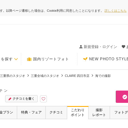
ます。以降ページ遷移した場合は、Cookie利用に同意したことになります。
詳しくはこちら
ィングの決め手が見つかるクチコミサイト-Photorait
新規登録・ログイン
トを探す
国内リゾートフォト
NEW PHOTO STYL
三重県のスタジオ
三重全域のスタジオ
CLAIRE 四日市店
海での撮影
テン
クチコミを書く
こだわり
撮影
金プラン
特典・フェア
クチコミ
フォトグ
ポイント
レポート