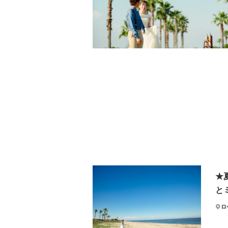
★
と
ロ