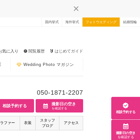
国内挙式
海外挙式
フォトウエディング
結婚指輪
お気に入り
閲覧履歴
はじめてガイド
E
Wedding Photo マガジン
050-1871-2207
撮影日の空き
相談予約する
を確認する
相談予約する
スタッフ
ラファー
衣装
アクセス
ブログ
撮影日の空き
を確認する