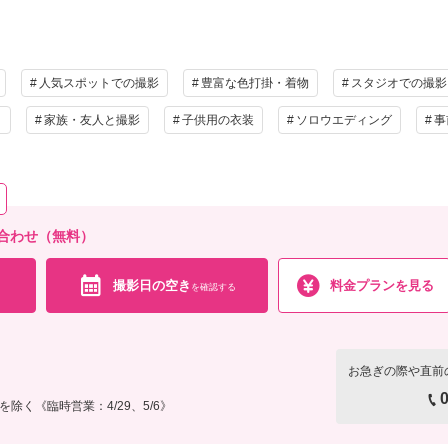
相談予約する
撮影日の空き
を確
小物一式
アルバム
データ 150カット
台紙付
会食
挙式
家族と撮影
家族用衣装
人気スポットでの撮影
豊富な色打掛・着物
スタジオでの撮影
の他含むもの
ト
家族・友人と撮影
子供用の衣装
ソロウエディング
事
料・交通費別 / 衣装グレードアップ無料・ビューティーレタッチ込
相談予約する
撮影日の空き
を確
い合わせ（無料）
撮影日の空き
料金プランを見る
を確認する
お急ぎの際や直前
0
除く《臨時営業：4/29、5/6》