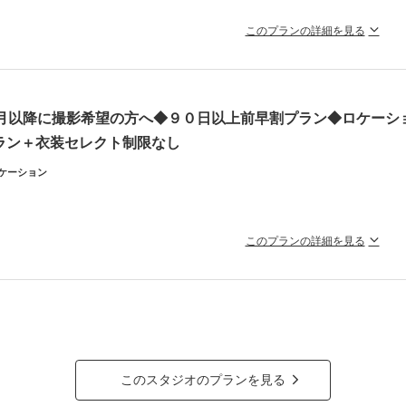
このプランの詳細を見る
の新緑や海を色鮮やかに撮影できる、期間限定のフォトプラン。衣装の持
囲まれる7月〜夏の名残を感じる9月の、夏らしい景色の中で、おふたりらしい自然
タ10カット付きで、衣装の持ち込みも無料にて可能！アニバーサリー撮影などにも
0月以降に撮影希望の方へ◆９０日以上前早割プラン◆ロケーシ
地はスタッフまでご相談ください！
ラン＋衣装セレクト制限なし
通費・申請料別
ケーション
ラン詳細
撮影料
新婦衣装1着
新郎衣装1着
着付
このプランの詳細を見る
小物一式
アルバム
データ 10カット
台紙付
期予約特典として通常より５万円オフ！衣装はどれでも追加料金なしで
会食
挙式
家族と撮影
家族用衣装
撮影予約希望の方へのお得な早割プラン。全データ約150カットをお渡し。美肌や
はお好きなものを選び放題で、お好きなロケ地で撮影できます。
の他含むもの
くはお問い合わせくださいませ。
様ヘアセット（メイクは要別途料金）／ロケ地までの交通費・申請料金は要別途料金／新郎
アップ、洋装時の靴レンタル、和装時のかつら（綿帽子・角隠しなど）をご希望の場合は要
ラン詳細
このスタジオのプランを見る
撮影料
新婦衣装1着
新郎衣装1着
着付