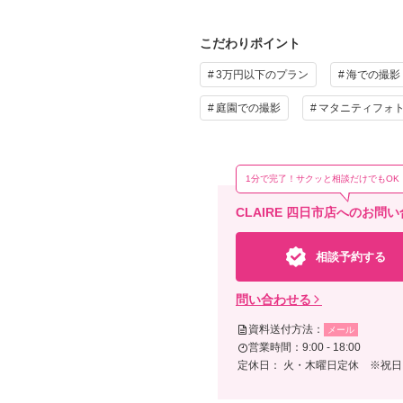
こだわりポイント
3万円以下のプラン
海での撮影
そ
庭園での撮影
マタニティフォ
申請
1分で完了！サクッと相談だけでもOK
CLAIRE 四日市店へのお問
相談予約する
問い合わせる
資料送付方法：
メール
営業時間：9:00 - 18:00
定休日： 火・木曜日定休 ※祝日を