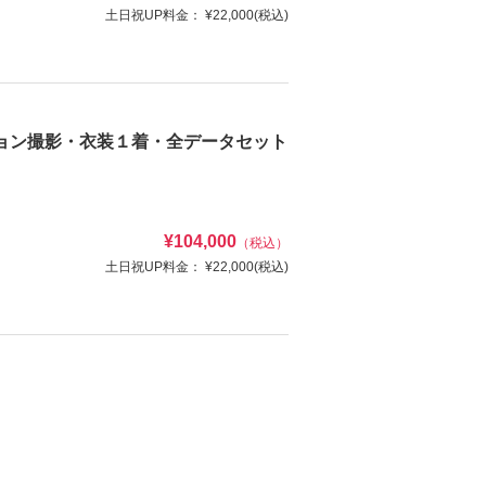
土日祝UP料金：
¥22,000
(税込)
ち込みもOKでアニバーサリー撮影にも◎
な一瞬を、丁寧に残します。
◎
ョン撮影・衣装１着・全データセット
¥104,000
（税込）
け
ヘアメイク
土日祝UP料金：
¥22,000
(税込)
写真
衣装追加
選び放題♡
レンタル
ペットと撮影
輪郭補正のビューティーレタッチ付き!
様ヘアメイク、肌着レンタル、衣装や小物類のグレ
別途料金
け
ヘアメイク