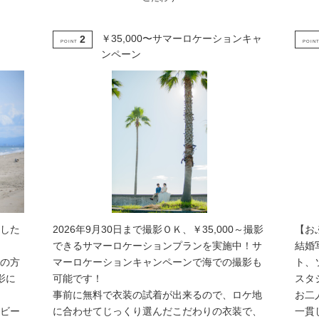
￥35,000〜サマーロケーションキャ
2
POINT
POIN
ンペーン
した
2026年9月30日まで撮影ＯＫ、￥35,000～撮影
【お
できるサマーロケーションプランを実施中！サ
結婚
の方
マーロケーションキャンペーンで海での撮影も
ト、
影に
可能です！
スタ
事前に無料で衣装の試着が出来るので、ロケ地
お二
ビー
に合わせてじっくり選んだこだわりの衣装で、
一貫