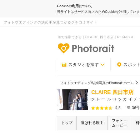
Cookieの利用について
当サイトはサービス向上のためCookieを利用してい
フォトウエディングの決め手が見つかるクチコミサイト
海で撮影できる｜CLAIRE 四日市店｜Photorait
-フォトウエデ
スタジオを探す
スポッ
フォトウエディング/結婚写真のPhotorait ホーム
CLAIRE 四日市店
クレールヨッカイチ
4.5
36
件
フォト・
トップ
選ばれる理由
料
ムービー