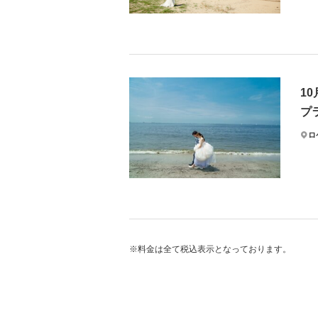
夏
緑に
デー
1
ロケ
プ
※交
ロ
プ
早
早期
衣装
※料金は全て税込表示となっております。
そ
詳し
新婦
ード
プ