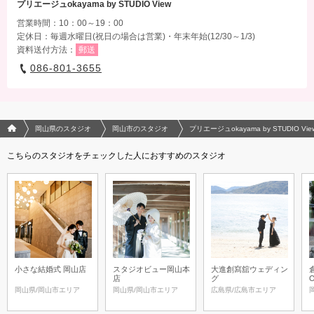
プリエージュokayama by STUDIO View
営業時間：10：00～19：00
定休日：毎週水曜日(祝日の場合は営業)・年末年始(12/30～1/3)
資料送付方法：
郵送
086-801-3655
フォトウエディング/結婚写真のPhotorait ホーム
岡山県のスタジオ
岡山市のスタジオ
プリエージュokayama by STUDIO Vie
こちらのスタジオをチェックした人におすすめのスタジオ
小さな結婚式 岡山店
スタジオビュー岡山本
大進創寫舘ウェディン
店
グ
岡山県/岡山市エリア
岡山県/岡山市エリア
広島県/広島市エリア