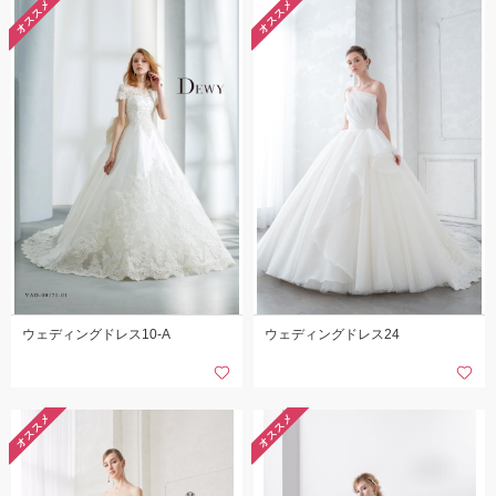
オススメ
オススメ
こだわりポイント
フォト＋会食
挙式フォト
ウェディングドレス10-A
ウェディングドレス24
衣装の試着
子供用の衣装
オススメ
オススメ
庭園での撮影
動画の作成
豊富なドレス
結婚式場での撮影
家族・友人と撮影
夜景での撮影
3万円以下のプラン
チャペルでの撮影