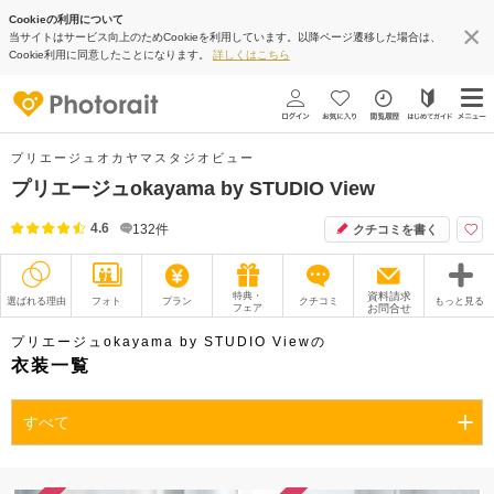
Cookieの利用について
当サイトはサービス向上のためCookieを利用しています。以降ページ遷移した場合は、
Cookie利用に同意したことになります。
詳しくはこちら
プリエージュオカヤマスタジオビュー
プリエージュokayama by STUDIO View
4.6
132
件
クチコミを書く
特典・
資料請求
選ばれる理由
フォト
プラン
クチコミ
もっと見る
フェア
お問合せ
撮影レポート
フォトグラファー
プリエージュokayama by STUDIO Viewの
衣装一覧
衣装
ムービー
すべて
オプション
ブログ
アクセス/TEL
スタジオトップ