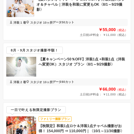
オ＆チャペル｜洋装を和装に変更もOK〈8/1～9/29撮
影〉
データ50カット
洋装 1 着
スタジオ 10ヶ所
￥55,000
（税込）
土日祝UP料金： ￥11,000
（税込）
8月・9月スタジオ撮影半額！
【夏キャンペーン50％OFF】洋装1点 +和装1点（洋装
へ変更OK）スタジオ プラン〈8/1～9/29撮影〉
データ80カット
洋装 2 着
スタジオ 10ヶ所
￥66,000
（税込）
土日祝UP料金： ￥11,000
（税込）
一日で叶える秋限定撮影プラン
ファミリー撮影プラン
【秋限定】和装1点ロケ＆洋装1点チャペル撮影がお
得！ 154,000円 ⇒ 110,000円｜〈10/1～11/30撮影〉