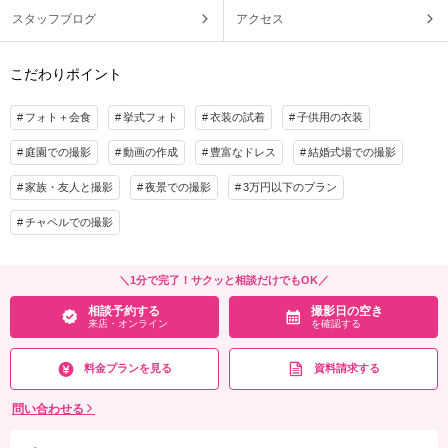
スタッフブログ
アクセス
こだわりポイント
フォト＋会食
挙式フォト
衣装の試着
子供用の衣装
庭園での撮影
動画の作成
豊富なドレス
結婚式場での撮影
家族・友人と撮影
夜景での撮影
3万円以下のプラン
チャペルでの撮影
＼1分で完了！サクッと相談だけでもOK／
相談予約する
撮影日の空き
来店・オンライン
を確認する
料金プランを見る
資料請求する
問い合わせる