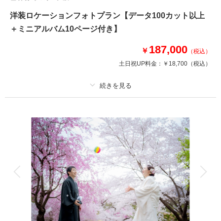
洋装ロケーションフォトプラン【データ100カット以上
＋ミニアルバム10ページ付き】
187,000
￥
（税込）
土日祝UP料金：
￥18,700
（税込）
適用条件：
2026年に撮影される方限定！
プラン詳細
撮影料
新婦衣装1着
新郎衣装
着付け
ヘアメイク
小物一式
アルバム 10 P
データ 100 カット
台紙付写真
衣装追加
会食
挙式
家族と撮影
家族用衣装レンタル
ペットと撮影
その他含むもの
福島県内出張料 ブーケ（造花）