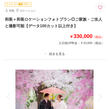
福島県内であれば出張料無料で撮影可能！
ファミリー撮影プラン
和装
ロケーション
このプランで撮影可能な撮影レポート
和装＋和装ロケーションフォトプラン◎ご家族・ご友人
と撮影可能【データ100カット以上付き】
撮影日：
2026年4月13日
撮影場所：
鶴ヶ城＋武家屋敷
（福島）
330,000
￥
（税込）
土日祝UP料金：
￥33,000
（税込）
撮影日の空き
相談予約する
を確認する
プラン詳細
撮影料
新婦衣装2着
新郎衣装1着
着付け
ヘアメイク
小物一式
アルバム 10 P
データ 100 カット
台紙付写真
衣装追加
会食
挙式
家族と撮影
家族用衣装レンタル
ペットと撮影
その他含むもの