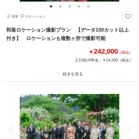
ウエディングドレスでの撮影プラン
福島県内であれば出張料無料で撮影可能！
和装
ロケーション
和装ロケーション撮影プラン 【データ100カット以上
このプランで撮影可能な撮影レポート
付き】 ロケーションも複数ヶ所で撮影可能
撮影日：
2024年9月17日
撮影場所：
スタジオ＋水林
（福島）
242,000
￥
（税込）
土日祝UP料金：
￥24,200
（税込）
撮影日の空き
相談予約する
プラン詳細
を確認する
撮影料
新婦衣装1着
新郎衣装1着
着付け
ヘアメイク
小物一式
アルバム
データ 100 カット
台紙付写真
衣装追加
会食
挙式
家族と撮影
家族用衣装レンタル
ペットと撮影