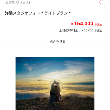
新潟までの出張料込みのロケーションフォトプラン
洋装
スタジオ
洋装スタジオフォト＊ライトプラン＊
撮影日の空き
相談予約する
を確認する
154,000
￥
（税込）
土日祝UP料金：
￥15,400
（税込）
プラン詳細
撮影料
新婦衣装1着
新郎衣装
着付け
ヘアメイク
小物一式
アルバム
データ 30 カット
台紙付写真
衣装追加
会食
挙式
家族と撮影
家族用衣装レンタル
ペットと撮影
その他含むもの
ブーケ（造花）