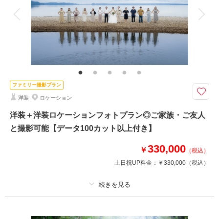
衣装追加
会食
挙式
家族と撮影
家族用衣装レンタル
ペットと撮影
その他含むもの
福島県内出張料
白無垢＋色打掛での撮影プラン
福島県内であれば出張料無料で撮影可能！
ファミリー撮影プラン
洋装
ロケーション
このプランで撮影可能な撮影レポート
洋装＋洋装ロケーションフォトプラン◎ご家族・ご友人
と撮影可能【データ100カット以上付き】
撮影日：
2025年10月30日
撮影場所：
あづま総合運動公園 イチョウ並木＋民
330,000
家園
（福島）
￥
（税込）
土日祝UP料金：
￥330,000
（税込）
撮影日の空き
相談予約する
を確認する
プラン詳細