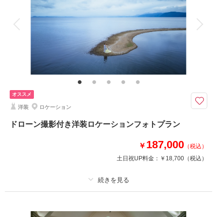
アルバム
データ 100 カット
台紙付写真
衣装追加
会食
挙式
家族と撮影
家族用衣装レンタル
ペットと撮影
その他含むもの
ブーケ（造花）
チャペルでのウエディングドレス撮影プラン
チャペルを使用して撮影可能！
オススメ
チャペル撮影後にロケーション撮影も◎
洋装
ロケーション
ドローン撮影付き洋装ロケーションフォトプラン
このプランで撮影可能な撮影レポート
187,000
￥
（税込）
撮影日：
2026年5月7日
撮影場所：
アンナ教会＋水林自然林
（福島）
土日祝UP料金：
￥18,700
（税込）
プラン詳細
撮影日の空き
相談予約する
撮影料
新婦衣装1着
新郎衣装