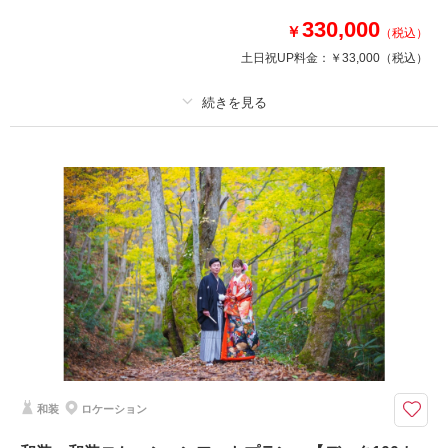
330,000
￥
このプランで撮影可能な撮影レポート
（税込）
土日祝UP料金：
￥33,000
（税込）
撮影日：
2026年1月24日
撮影場所：
八幡屋
（福島）
プラン詳細
撮影料
新婦衣装2着
新郎衣装1着
撮影日の空き
着付け
相談予約する
ヘアメイク
小物一式
を確認する
アルバム
データ 100 カット
台紙付写真
衣装追加
会食
挙式
家族と撮影
家族用衣装レンタル
ペットと撮影
その他含むもの
福島県内出張料 ブーケ（造花）
ウエディングドレスと白無垢or色打掛での撮影プラン
和装
ロケーション
福島県内であれば出張料無料で撮影可能！