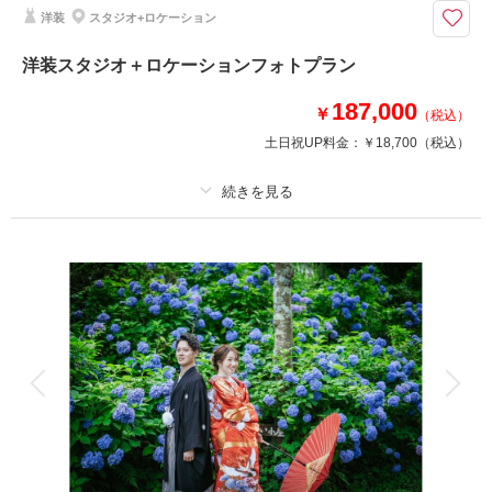
福島県内であれば出張料無料で撮影可能！
洋装
スタジオ+ロケーション
ご家族・ご友人との撮影も可能！
洋装スタジオ＋ロケーションフォトプラン
このプランで撮影可能な撮影レポート
187,000
￥
（税込）
撮影日：
2025年11月15日
土日祝UP料金：
￥18,700
（税込）
撮影場所：
緑水苑
（福島）
プラン詳細
撮影料
新婦衣装1着
新郎衣装
撮影日の空き
相談予約する
を確認する
着付け
ヘアメイク
小物一式
アルバム
データ 100 カット
台紙付写真
衣装追加
会食
挙式
家族と撮影
家族用衣装レンタル
ペットと撮影
その他含むもの
福島県内出張料 ブーケ（造花）