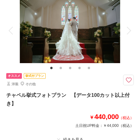
を確認する
着付け
ヘアメイク
小物一式
アルバム
データ 100 カット
台紙付写真
衣装追加
会食
挙式
家族と撮影
家族用衣装レンタル
ペットと撮影
その他含むもの
福島県内出張料 ブーケ（造花）
ウエディングドレスでの撮影プラン
福島県内であれば出張料無料で撮影可能！
オススメ
挙式付プラン
洋装
その他
このプランで撮影可能な撮影レポート
チャペル挙式フォトプラン 【データ100カット以上付
き】
撮影日：
2019年4月4日
撮影場所：
エビスサーキット＋安積歴史博物館
440,000
（福島）
￥
（税込）
土日祝UP料金：
￥44,000
（税込）