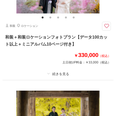
福島県内出張料
白無垢と色打掛での撮影プラン
福島県内であれば出張料無料で撮影可能！
和装
ロケーション
ご家族・ご友人と撮影可能！
和装＋和装ロケーションフォトプラン【データ100カッ
ト以上＋ミニアルバム10ページ付き】
このプランで撮影可能な撮影レポート
撮影日：
2026年3月22日
330,000
￥
（税込）
撮影場所：
開成山大神宮＋麓山荘
（福島）
土日祝UP料金：
￥33,000
（税込）
プラン詳細
撮影日の空き
相談予約する
を確認する
撮影料
新婦衣装2着
新郎衣装1着
着付け
ヘアメイク
小物一式
アルバム 10 P
データ 100 カット
台紙付写真
衣装追加
会食
挙式