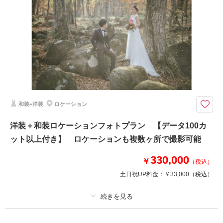
着付け
ヘアメイク
小物一式
アルバム
データ 100 カット
台紙付写真
衣装追加
会食
挙式
家族と撮影
家族用衣装レンタル
ペットと撮影
その他含むもの
福島県内出張料
白無垢or色打掛での撮影プラン
和装+洋装
ロケーション
福島県内であれば出張料無料で撮影可能！
洋装＋和装ロケーションフォトプラン 【データ100カ
ット以上付き】 ロケーションも複数ヶ所で撮影可能
このプランで撮影可能な撮影レポート
撮影日：
2024年11月11日
330,000
￥
（税込）
撮影場所：
スタジオ＋民家園 海
（福島）
土日祝UP料金：
￥33,000
（税込）
プラン詳細
撮影日の空き