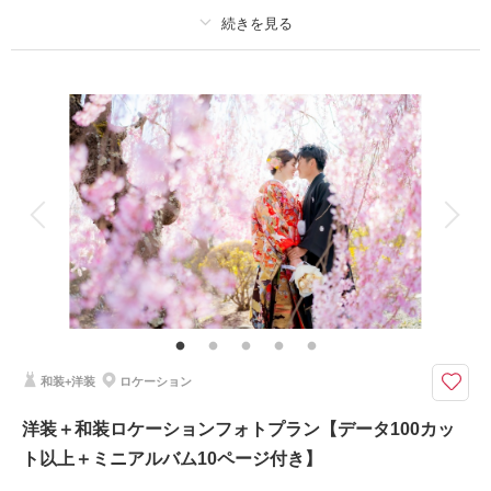
撮影日の空き
相談予約する
を確認する
プラン詳細
撮影料
新婦衣装2着
新郎衣装1着
着付け
ヘアメイク
小物一式
アルバム
データ 100 カット
台紙付写真
衣装追加
会食
挙式
家族と撮影
家族用衣装レンタル
ペットと撮影
その他含むもの
福島県内出張料 ブーケ（造花）
ウエディングドレスと白無垢or色打掛での撮影プラン
福島県内であれば出張料無料で撮影可能！
和装+洋装
ロケーション
ご家族・ご友人と撮影可能！
洋装＋和装ロケーションフォトプラン【データ100カッ
ト以上＋ミニアルバム10ページ付き】
このプランで撮影可能な撮影レポート