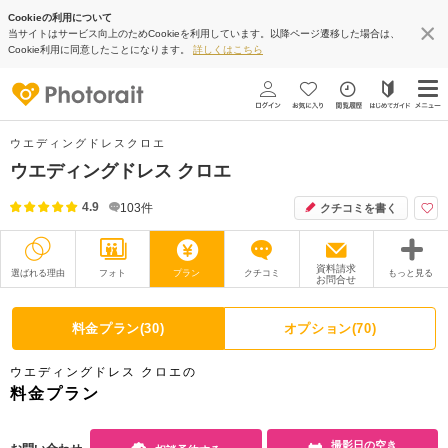
Cookieの利用について
当サイトはサービス向上のためCookieを利用しています。以降ページ遷移した場合は、
Cookie利用に同意したことになります。
詳しくはこちら
ウエディングドレスクロエ
ウエディングドレス クロエ
4.9
103
件
クチコミを書く
資料請求
選ばれる理由
フォト
プラン
クチコミ
もっと見る
お問合せ
撮影レポート
フォトグラファー
料金プラン(30)
オプション(70)
衣装
ムービー
ウエディングドレス クロエの
オプション
ブログ
料金プラン
アクセス/TEL
スタジオトップ
撮影日の空き