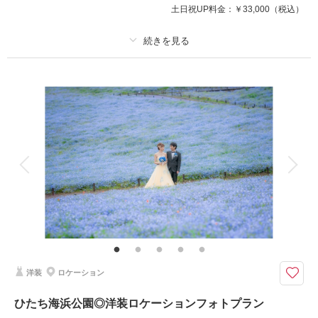
土日祝UP料金：
￥33,000
（税込）
撮影日の空き
相談予約する
プラン詳細
を確認する
撮影料
新婦衣装2着
新郎衣装
着付け
ヘアメイク
小物一式
アルバム 10 P
データ 100 カット
台紙付写真
衣装追加
会食
挙式
家族と撮影
家族用衣装レンタル
ペットと撮影
その他含むもの
福島県内出張料 ブーケ（造花）
ウエディングドレスとカラードレスでの撮影プラン
福島県内であれば出張料無料で撮影可能！
洋装
ロケーション
photorait限定プラン
ひたち海浜公園◎洋装ロケーションフォトプラン