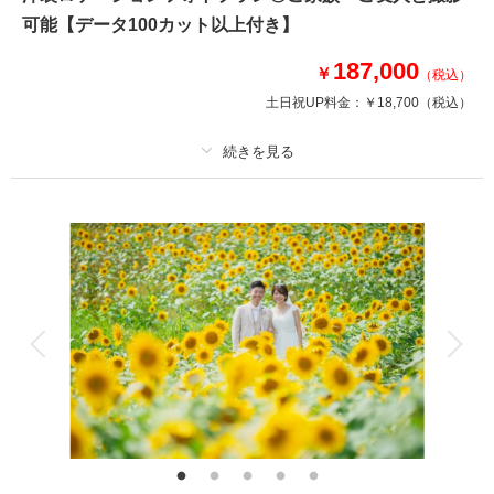
可能【データ100カット以上付き】
撮影日：
2026年4月19日
撮影場所：
緑水苑 民家園
（福島）
187,000
￥
（税込）
土日祝UP料金：
￥18,700
（税込）
撮影日の空き
相談予約する
を確認する
プラン詳細
撮影料
新婦衣装1着
新郎衣装
着付け
ヘアメイク
小物一式
アルバム
データ 100 カット
台紙付写真
衣装追加
会食
挙式
家族と撮影
家族用衣装レンタル
ペットと撮影
その他含むもの
福島県内出張料 ブーケ（造花）
ウエディングドレスでの撮影プラン