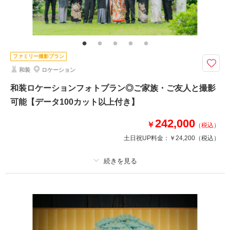
その他含むもの
福島県内出張料
白無垢or色打掛での撮影プラン
福島県内であれば出張料無料で撮影可能！
ファミリー撮影プラン
和装
ロケーション
このプランで撮影可能な撮影レポート
和装ロケーションフォトプラン◎ご家族・ご友人と撮影
可能【データ100カット以上付き】
撮影日：
2026年4月19日
撮影場所：
武家屋敷＋亀ヶ城公園 いわきの海
242,000
（福島）
￥
（税込）
土日祝UP料金：
￥24,200
（税込）
撮影日の空き
相談予約する
を確認する
プラン詳細
撮影料
新婦衣装1着
新郎衣装1着
着付け
ヘアメイク
小物一式
アルバム
データ 100 カット
台紙付写真