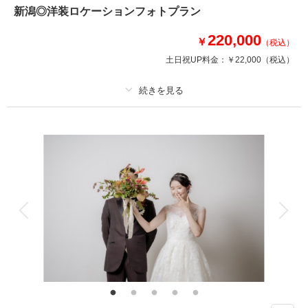
新潟◎洋装ロケーションフォトプラン
このプランで撮影可能な撮影レポート
220,000
撮影日：
2025年10月17日
￥
（税込）
撮影場所：
海＋ひたち海浜公園 会津武家屋敷
土日祝UP料金：
￥22,000
（税込）
（福島）
プラン詳細
撮影日の空き
相談予約する
を確認する
撮影料
新婦衣装1着
新郎衣装
着付け
ヘアメイク
小物一式
アルバム
データ 100 カット
台紙付写真
衣装追加
会食
挙式
家族と撮影
家族用衣装レンタル
ペットと撮影
その他含むもの
新潟までの出張料 ブーケ（造花）
ウエディングドレスでの撮影プラン