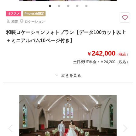
ウエディングドレスでの撮影プラン
オススメ
Photorait限定
福島県内であれば出張料無料で撮影可能！
和装
ロケーション
和装ロケーションフォトプラン【データ100カット以上
このプランで撮影可能な撮影レポート
＋ミニアルバム10ページ付き】
撮影日：
2025年12月20日
撮影場所：
アクアマリンふくしま
（福島）
242,000
￥
（税込）
土日祝UP料金：
￥24,200
（税込）
適用条件：
2026年に撮影される方限定！
撮影日の空き
相談予約する
を確認する
プラン詳細
撮影料
新婦衣装1着
新郎衣装1着
着付け
ヘアメイク
小物一式
アルバム 10 P
データ 100 カット
台紙付写真
衣装追加
会食
挙式