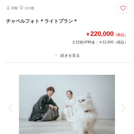
ウエディングドレスでのライトプラン
洋装
その他
スタジオ撮影のみのライトプラン
チャペルフォト＊ライトプラン＊
撮影日の空き
相談予約する
220,000
￥
を確認する
（税込）
土日祝UP料金：
￥22,000
（税込）
プラン詳細
撮影料
新婦衣装1着
新郎衣装
着付け
ヘアメイク
小物一式
アルバム
データ 50 カット
台紙付写真
衣装追加
会食
挙式
家族と撮影
家族用衣装レンタル
ペットと撮影
その他含むもの
ブーケ（造花）