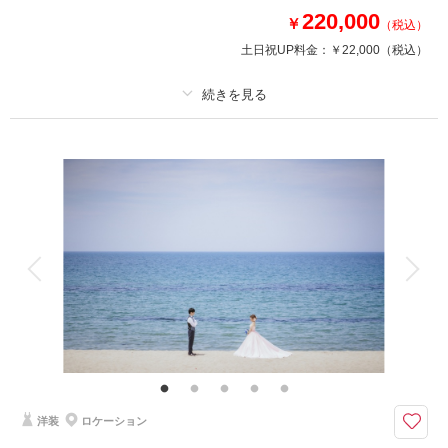
撮影日の空き
相談予約する
220,000
￥
を確認する
（税込）
土日祝UP料金：
￥22,000
（税込）
プラン詳細
撮影料
新婦衣装1着
新郎衣装
着付け
ヘアメイク
小物一式
アルバム
データ 100 カット
台紙付写真
衣装追加
会食
挙式
家族と撮影
家族用衣装レンタル
ペットと撮影
その他含むもの
ひたち海浜公園までの出張料 ブーケ（造花）
ウエディングドレスでの撮影プラン
ひたち海浜公園までの出張料込みのロケーションフォトプラン
洋装
ロケーション