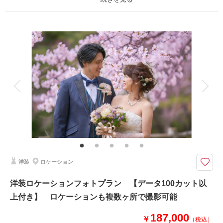
撮影日の空き
相談予約する
を確認する
プラン詳細
撮影料
新婦衣装1着
新郎衣装
着付け
ヘアメイク
小物一式
アルバム
データ 100 カット
台紙付写真
衣装追加
会食
挙式
家族と撮影
家族用衣装レンタル
ペットと撮影
その他含むもの
挙式料 牧師 聖歌隊 楽器生演奏 ブーケ（造花）
チャペル挙式でのウエディングドレス撮影プラン
チャペル挙式をして撮影いたします！挙式後にゆっくりと撮影可能！
洋装
ロケーション
洋装ロケーションフォトプラン 【データ100カット以
このプランで撮影可能な撮影レポート
上付き】 ロケーションも複数ヶ所で撮影可能
撮影日：
2026年5月23日
撮影場所：
アンナ教会
（福島）
187,000
￥
（税込）