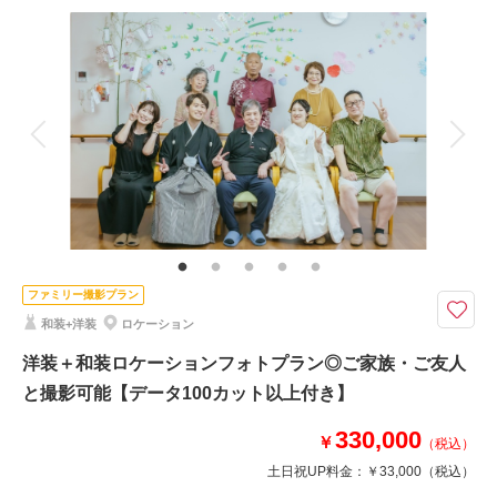
相談予約する
を確認する
撮影料
新婦衣装2着
新郎衣装1着
着付け
ヘアメイク
小物一式
アルバム
データ 100 カット
台紙付写真
衣装追加
会食
挙式
家族と撮影
家族用衣装レンタル
ペットと撮影
その他含むもの
福島県内出張料 ブーケ（造花）
ウエディングドレスと白無垢or色打掛での撮影プラン
福島県内であれば出張料無料で撮影可能！
ファミリー撮影プラン
和装+洋装
ロケーション
このプランで撮影可能な撮影レポート
洋装＋和装ロケーションフォトプラン◎ご家族・ご友人
と撮影可能【データ100カット以上付き】
撮影日：
2026年6月1日
撮影場所：
民家園＋水林自然林
（福島）
330,000
￥
（税込）
土日祝UP料金：
￥33,000
（税込）