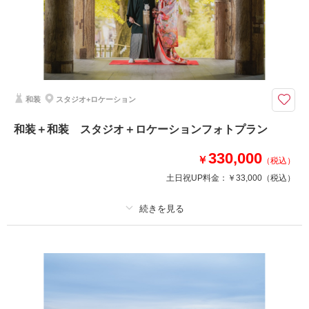
家族と撮影
家族用衣装レンタル
ペットと撮影
その他含むもの
福島県内出張料
白無垢と色打掛での撮影プラン
和装
スタジオ+ロケーション
福島県内であれば出張料無料で撮影可能！
photorait限定プラン
和装＋和装 スタジオ＋ロケーションフォトプラン
330,000
￥
（税込）
撮影日の空き
相談予約する
を確認する
土日祝UP料金：
￥33,000
（税込）
プラン詳細
撮影料
新婦衣装2着
新郎衣装1着
着付け
ヘアメイク
小物一式
アルバム
データ 100 カット
台紙付写真