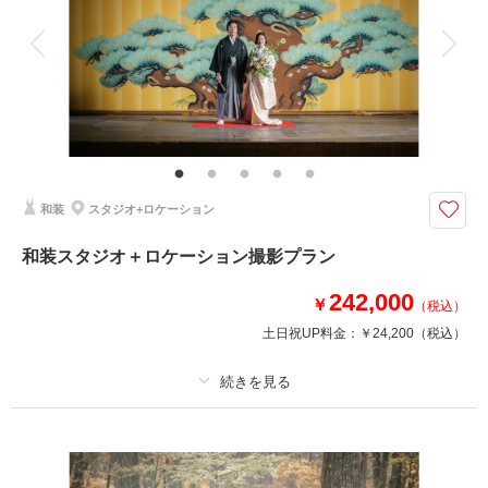
衣装追加
会食
挙式
家族と撮影
家族用衣装レンタル
ペットと撮影
その他含むもの
福島県内出張料
白無垢or色打掛での撮影プラン
福島県内であれば出張料無料で撮影可能！
和装
スタジオ+ロケーション
ご家族・ご友人と撮影可能！
和装スタジオ＋ロケーション撮影プラン
このプランで撮影可能な撮影レポート
242,000
￥
（税込）
撮影日：
2025年8月23日
土日祝UP料金：
￥24,200
（税込）
撮影場所：
スタジオ＋イチョウ並木＋佐久間邸
（福島）
プラン詳細
撮影料
新婦衣装1着
新郎衣装1着
撮影日の空き
相談予約する
を確認する