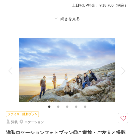
土日祝UP料金：
￥18,700
（税込）
撮影日の空き
相談予約する
プラン詳細
を確認する
撮影料
新婦衣装1着
新郎衣装
着付け
ヘアメイク
小物一式
アルバム
データ 100 カット
台紙付写真
衣装追加
会食
挙式
家族と撮影
家族用衣装レンタル
ペットと撮影
その他含むもの
福島県内出張料 ブーケ（造花）
ウエディングドレスでの撮影プラン
福島県内であれば出張料無料で撮影可能！
ファミリー撮影プラン
洋装
ロケーション
このプランで撮影可能な撮影レポート
洋装ロケーションフォトプラン◎ご家族・ご友人と撮影