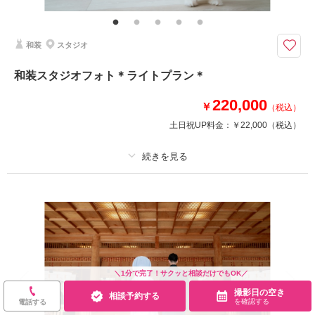
チャペルでのライトプラン
チャペル撮影のみのライトプラン
和装
スタジオ
和装スタジオフォト＊ライトプラン＊
撮影日の空き
相談予約する
を確認する
220,000
￥
（税込）
土日祝UP料金：
￥22,000
（税込）
プラン詳細
撮影料
新婦衣装1着
新郎衣装1着
着付け
ヘアメイク
小物一式
アルバム
データ 30 カット
台紙付写真
衣装追加
会食
挙式
＼1分で完了！サクッと相談だけでもOK／
家族と撮影
家族用衣装レンタル
ペットと撮影
撮影日の空き
相談予約する
を確認する
電話する