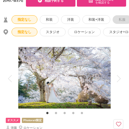
お問い合わせ
相談予約する
を確認する
指定なし
和装
洋装
和装+洋装
私服
指定なし
スタジオ
ロケーション
スタジオ+
オススメ
Photorait限定
洋装
ロケーション