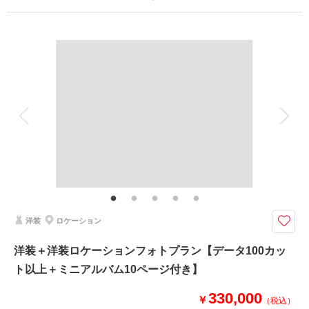
プラン詳細
撮影日の空き
相談予約する
を確認する
撮影料
新婦衣装2着
新郎衣装1着
着付け
ヘアメイク
小物一式
アルバム
データ 100 カット
台紙付写真
衣装追加
会食
挙式
家族と撮影
家族用衣装レンタル
ペットと撮影
その他含むもの
福島県内出張料 ブーケ（造花）
ウエディングドレスとカラードレスでの撮影プラン
福島県内であれば出張料無料で撮影可能！
洋装
ロケーション
洋装＋洋装ロケーションフォトプラン【データ100カッ
このプランで撮影可能な撮影レポート
ト以上＋ミニアルバム10ページ付き】
撮影日：
2026年4月11日
撮影場所：
緑水苑
（福島）
330,000
￥
（税込）