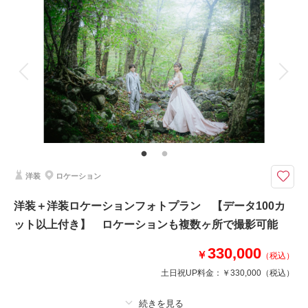
撮影料
新婦衣装2着
新郎衣装1着
着付け
ヘアメイク
小物一式
アルバム
データ 100 カット
台紙付写真
衣装追加
会食
挙式
家族と撮影
家族用衣装レンタル
ペットと撮影
その他含むもの
福島県内出張料 ブーケ（造花）
ウエディングドレスとカラードレスでの撮影プラン
福島県内であれば出張料無料で撮影可能！
洋装
ロケーション
ご家族・ご友人と撮影可能！
洋装＋洋装ロケーションフォトプラン 【データ100カ
ット以上付き】 ロケーションも複数ヶ所で撮影可能
このプランで撮影可能な撮影レポート
撮影日：
2025年11月22日
330,000
￥
（税込）
撮影場所：
いわきの海＋アクアマリンふくしま
土日祝UP料金：
￥330,000
（税込）
（福島）