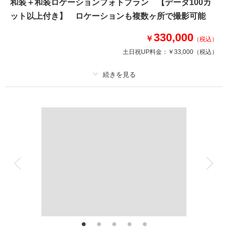
和装＋和装ロケーションフォトプラン 【データ100カ
ット以上付き】 ロケーションも複数ヶ所で撮影可能
このプランで撮影可能な撮影レポート
撮影日：
2025年7月25日
330,000
￥
（税込）
撮影場所：
スタジオ＋水林自然林
（福島）
土日祝UP料金：
￥33,000
（税込）
プラン詳細
撮影日の空き
相談予約する
を確認する
撮影料
新婦衣装2着
新郎衣装1着
着付け
ヘアメイク
小物一式
アルバム
データ 100 カット
台紙付写真
衣装追加
会食
挙式
家族と撮影
家族用衣装レンタル
ペットと撮影
その他含むもの
福島県内出張料
白無垢＋色打掛での撮影プラン