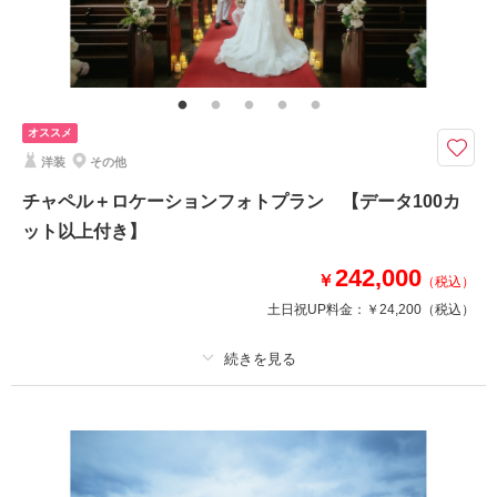
家族と撮影
家族用衣装レンタル
ペットと撮影
その他含むもの
福島県内出張料
白無垢or色打掛での撮影プラン
オススメ
福島県内であれば出張料無料で撮影可能！
洋装
その他
チャペル＋ロケーションフォトプラン 【データ100カ
このプランで撮影可能な撮影レポート
ット以上付き】
撮影日：
2025年10月29日
撮影場所：
鶴ヶ城＋会津武家屋敷
（福島）
242,000
￥
（税込）
土日祝UP料金：
￥24,200
（税込）
撮影日の空き
プラン詳細
相談予約する
を確認する
撮影料
新婦衣装1着
新郎衣装
着付け
ヘアメイク
小物一式