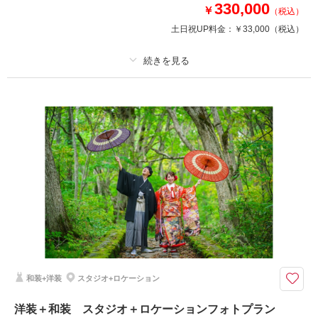
撮影日：
2025年5月17日
330,000
￥
（税込）
撮影場所：
スタジオ＋堀切邸＋水林自然林
（福
土日祝UP料金：
￥33,000
（税込）
島）
プラン詳細
撮影日の空き
相談予約する
を確認する
撮影料
新婦衣装2着
新郎衣装1着
着付け
ヘアメイク
小物一式
アルバム 10 P
データ 100 カット
台紙付写真
衣装追加
会食
挙式
家族と撮影
家族用衣装レンタル
ペットと撮影
その他含むもの
福島県内出張料 ブーケ（造花）
ウエディングドレスと白無垢or色打掛での撮影プラン
和装+洋装
スタジオ+ロケーション
福島県内であれば出張料無料で撮影可能！
photorait限定プラン
洋装＋和装 スタジオ＋ロケーションフォトプラン