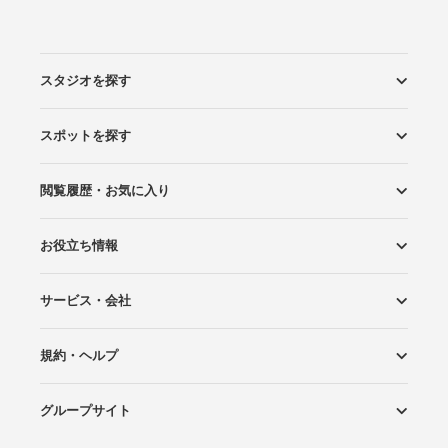
スタジオを探す
スポットを探す
エリアから探す
こだわりから探す
NEW PHOTO STYLE
プランから探す
フォトタイプ診断
フォトグラファーから探す
国内リゾートから探す
閲覧履歴・お気に入り
ロケーションから探す
スタジオから探す
お役立ち情報
閲覧スタジオ
お気に入り
サービス・会社
Wedding Photo マガジン
はじめてガイド
規約・ヘルプ
Photoraitとは
スタジオの掲載について
お問い合わせ
運営会社
サイトマップ
グループサイト
プライバシーポリシー
利用規約
ヘルプ