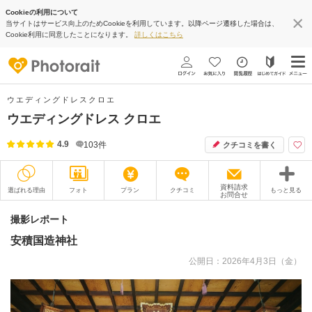
Cookieの利用について
当サイトはサービス向上のためCookieを利用しています。以降ページ遷移した場合は、
Cookie利用に同意したことになります。
詳しくはこちら
ウエディングドレスクロエ
ウエディングドレス クロエ
4.9
103
件
クチコミを書く
資料請求
選ばれる理由
フォト
プラン
クチコミ
もっと見る
お問合せ
撮影レポート
フォトグラファー
撮影レポート
安積国造神社
衣装
ムービー
公開日：2026年4月3日（金）
オプション
ブログ
アクセス/TEL
スタジオトップ