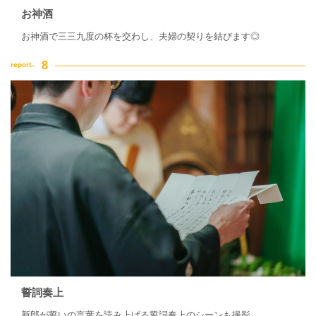
お神酒
お神酒で三三九度の杯を交わし、夫婦の契りを結びます◎
誓詞奏上
新郎が誓いの言葉を読み上げる誓詞奏上のシーンも撮影