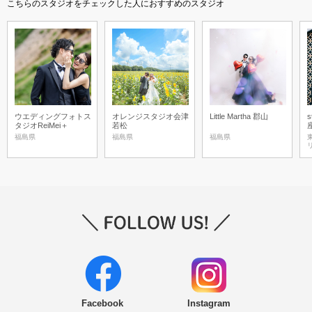
こちらのスタジオをチェックした人におすすめのスタジオ
ウエディングフォトス
オレンジスタジオ会津
Little Martha 郡山
s
タジオReiMei＋
若松
福島県
福島県
福島県
Facebook
Instagram