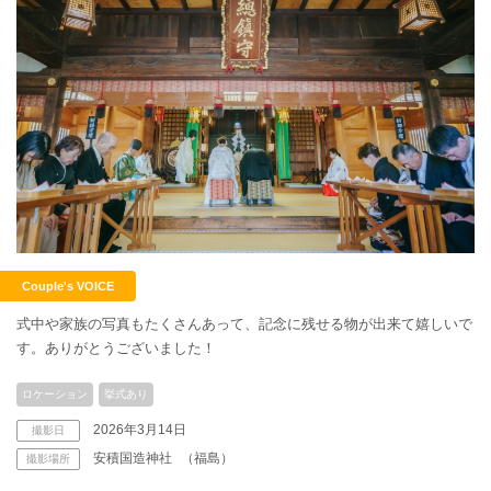
Couple's VOICE
式中や家族の写真もたくさんあって、記念に残せる物が出来て嬉しいで
す。ありがとうございました！
ロケーション
挙式あり
2026年3月14日
撮影日
安積国造神社
（福島）
撮影場所