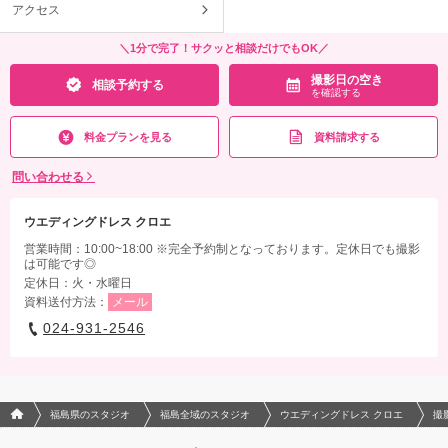
アクセス
＼1分で完了！サクッと相談だけでもOK／
撮影日の空き
相談予約する
を確認する
料金プランを見る
資料請求する
問い合わせる
ウエディングドレス クロエ
営業時間：10:00~18:00 ※完全予約制となっております。定休日でも撮影
は可能です◎
定休日：火・水曜日
資料送付方法：
メール
024-931-2546
フォトウエディング/結婚写真のPhotorait ホーム
福島県のスタジオ
福島全域のスタジオ
ウエディングドレス クロエ
撮