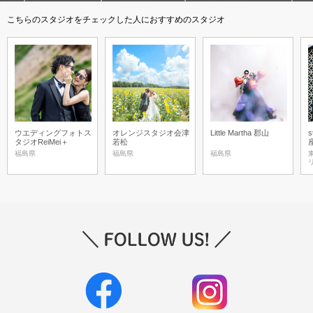
こちらのスタジオをチェックした人におすすめのスタジオ
ウエディングフォトス
オレンジスタジオ会津
Little Martha 郡山
s
タジオReiMei＋
若松
福島県
福島県
福島県