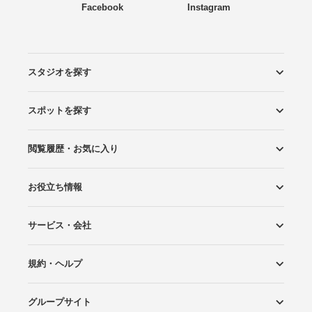
Facebook
Instagram
スタジオを探す
スポットを探す
エリアから探す
こだわりから探す
NEW PHOTO STYLE
プランから探す
フォトタイプ診断
フォトグラファーから探す
国内リゾートから探す
閲覧履歴・お気に入り
ロケーションから探す
スタジオから探す
お役立ち情報
閲覧スタジオ
お気に入り
サービス・会社
Wedding Photo マガジン
はじめてガイド
規約・ヘルプ
Photoraitとは
スタジオの掲載について
お問い合わせ
運営会社
サイトマップ
グループサイト
プライバシーポリシー
利用規約
ヘルプ