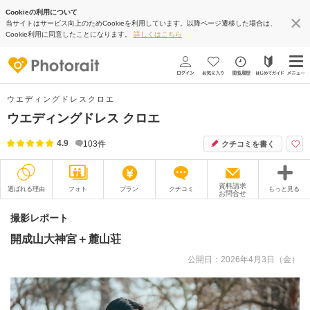
Cookieの利用について
当サイトはサービス向上のためCookieを利用しています。以降ページ遷移した場合は、
Cookie利用に同意したことになります。
詳しくはこちら
ウエディングドレスクロエ
ウエディングドレス クロエ
4.9
103
件
クチコミを書く
資料請求
選ばれる理由
フォト
プラン
クチコミ
もっと見る
お問合せ
撮影レポート
フォトグラファー
撮影レポート
開成山大神宮＋麓山荘
衣装
ムービー
公開日：2026年4月3日（金）
オプション
ブログ
アクセス/TEL
スタジオトップ