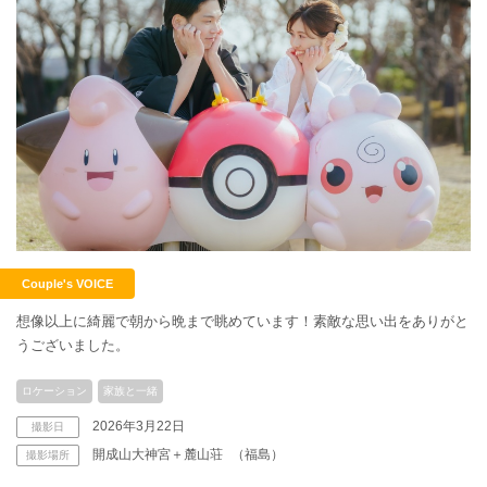
Couple's VOICE
想像以上に綺麗で朝から晩まで眺めています！素敵な思い出をありがと
うございました。
ロケーション
家族と一緒
2026年3月22日
撮影日
開成山大神宮＋麓山荘
（福島）
撮影場所