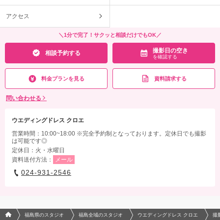
アクセス
＼1分で完了！サクッと相談だけでもOK／
撮影日の空き
相談予約する
を確認する
料金プランを見る
資料請求する
問い合わせる
ウエディングドレス クロエ
営業時間：10:00~18:00 ※完全予約制となっております。定休日でも撮影
は可能です◎
定休日：火・水曜日
資料送付方法：
メール
024-931-2546
フォトウエディング/結婚写真のPhotorait ホーム
福島県のスタジオ
福島全域のスタジオ
ウエディングドレス クロエ
撮