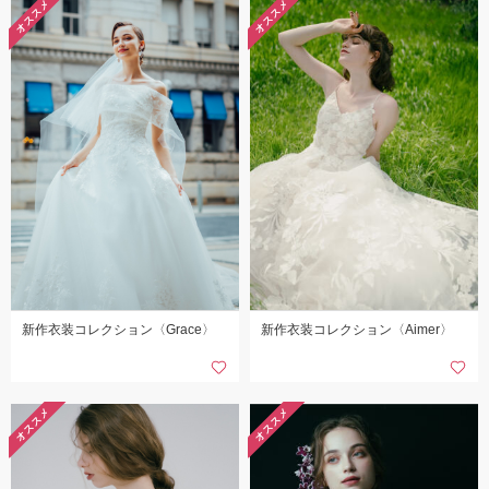
オススメ
オススメ
こだわりポイント
スタジオでの撮影
海での撮影
新作衣装コレクション〈Grace〉
新作衣装コレクション〈Aimer〉
豊富なドレス
撮影前の打ち合わせ
オススメ
オススメ
庭園での撮影
豊富な色打掛・着物
豊富な白無垢
歴史的建造物での撮影
エンゲージフォト
マタニティフォト
チャペルでの撮影
ペットと撮影