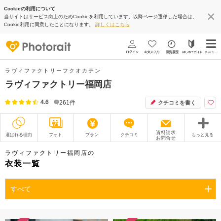
Cookieの利用について
当サイトはサービス向上のためCookieを利用しています。以降ページ遷移した場合は、
Cookie利用に同意したことになります。
詳しくはこちら
ラヴィファクトリーフクオカテン
ラヴィファクトリー福岡店
4.6
261
件
クチコミを書く
資料請求
選ばれる理由
フォト
プラン
クチコミ
もっと見る
お問合せ
撮影レポート
フォトグラファー
ラヴィファクトリー福岡店の
衣装一覧
衣装
ムービー
すべて
オプション
ブログ
アクセス/TEL
スタジオトップ