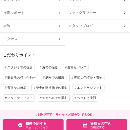
撮影レポート
フォトグラファー
衣装
スタッフブログ
アクセス
こだわりポイント
スタジオでの撮影
海での撮影
豊富なドレス
撮影前の打ち合わせ
庭園での撮影
豊富な色打掛・着物
豊富な白無垢
歴史的建造物での撮影
エンゲージフォト
マタニティフォト
チャペルでの撮影
ペットと撮影
＼1分で完了！サクッと相談だけでもOK／
相談予約する
撮影日の空き
来店・オンライン
を確認する