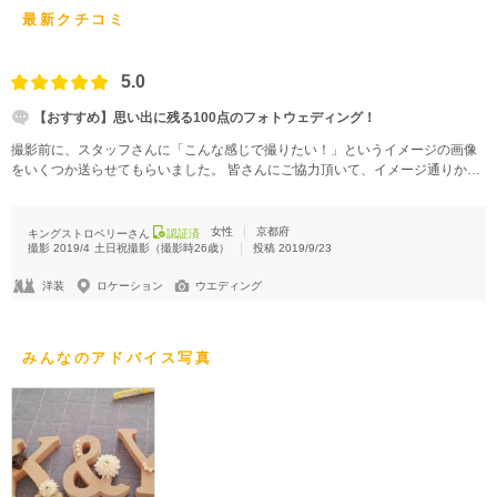
最新クチコミ
5.0
【おすすめ】思い出に残る100点のフォトウェディング！
撮影前に、スタッフさんに「こんな感じで撮りたい！」というイメージの画像
をいくつか送らせてもらいました。 皆さんにご協力頂いて、イメージ通りかつ
とても綺麗な写真になっていて大満足でした。
女性
京都府
キングストロベリーさん
認証済
撮影
2019/4
土日祝撮影
（撮影時
26
歳）
投稿
2019/9/23
洋装
ロケーション
ウエディング
みんなのアドバイス写真