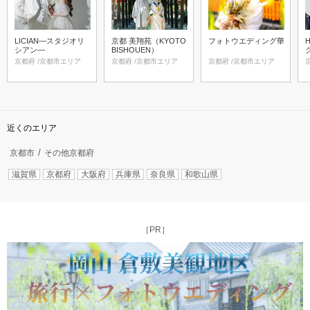
LICIAN―スタジオリ
京都 美翔苑（KYOTO
フォトウエディング華
シアン―
BISHOUEN）
京都府 /京都市エリア
京都府 /京都市エリア
京都府 /京都市エリア
近くのエリア
京都市
その他京都府
滋賀県
京都府
大阪府
兵庫県
奈良県
和歌山県
［PR］