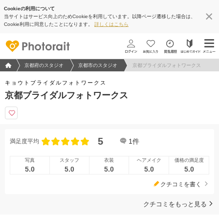
Cookieの利用について
当サイトはサービス向上のためCookieを利用しています。以降ページ遷移した場合は、
Cookie利用に同意したことになります。
詳しくはこちら
フォトウエディング/結婚写真のPhotorait ホーム
京都府のスタジオ
京都市のスタジオ
京都ブライダルフォトワークス
キョウトブライダルフォトワークス
京都ブライダルフォトワークス
5
1
件
満足度平均
写真
スタッフ
衣装
ヘアメイク
価格の満足度
5.0
5.0
5.0
5.0
5.0
クチコミを書く
クチコミをもっと見る