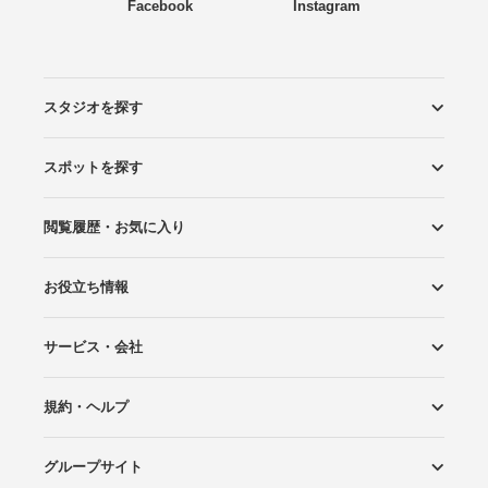
Facebook
Instagram
スタジオを探す
スポットを探す
エリアから探す
こだわりから探す
NEW PHOTO STYLE
プランから探す
フォトタイプ診断
フォトグラファーから探す
国内リゾートから探す
閲覧履歴・お気に入り
ロケーションから探す
スタジオから探す
お役立ち情報
閲覧スタジオ
お気に入り
サービス・会社
Wedding Photo マガジン
はじめてガイド
規約・ヘルプ
Photoraitとは
スタジオの掲載について
お問い合わせ
運営会社
サイトマップ
グループサイト
プライバシーポリシー
利用規約
ヘルプ