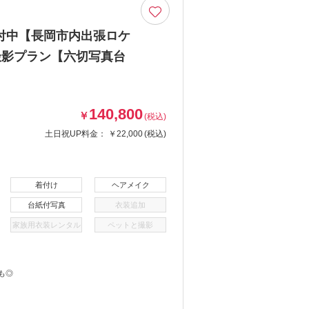
付中【長岡市内出張ロケ
撮影プラン【六切写真台
140,800
￥
(税込)
土日祝UP料金：
￥22,000
(税込)
着付け
ヘアメイク
台紙付写真
衣装追加
家族用衣装レンタル
ペットと撮影
も◎