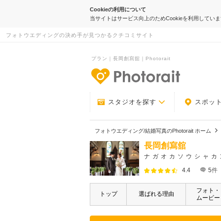
Cookieの利用について
当サイトはサービス向上のためCookieを利用してい
フォトウエディングの決め手が見つかるクチコミサイト
プラン｜長岡創寫舘｜Photorait
-フォトウエデ
スタジオを探す
スポッ
フォトウエディング/結婚写真のPhotorait ホーム
長岡創寫舘
ナガオカソウシャカ
4.4
5
件
フォト・
トップ
選ばれる理由
ムービー