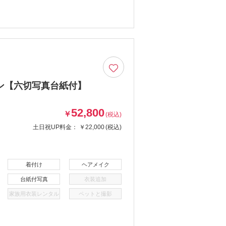
ン【六切写真台紙付】
52,800
￥
(税込)
土日祝UP料金：
￥22,000
(税込)
着付け
ヘアメイク
台紙付写真
衣装追加
家族用衣装レンタル
ペットと撮影