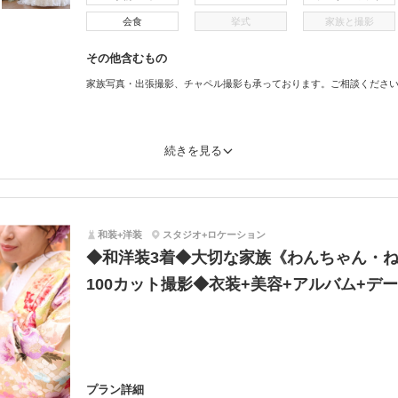
会食
挙式
家族と撮影
その他含むもの
家族写真・出張撮影、チャペル撮影も承っております。ご相談くださ
続きを見る
和装+洋装
スタジオ+ロケーション
◆和洋装3着◆大切な家族《わんちゃん・
100カット撮影◆衣装+美容+アルバム+デ
プラン詳細