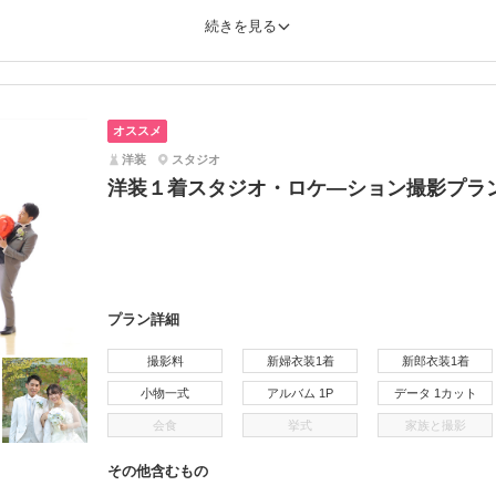
続きを見る
オススメ
洋装
スタジオ
洋装１着スタジオ・ロケ―ション撮影プラ
プラン詳細
撮影料
新婦衣装1着
新郎衣装1着
小物一式
アルバム 1P
データ 1カット
会食
挙式
家族と撮影
その他含むもの