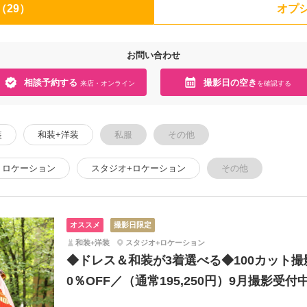
（29）
オプシ
お問い合わせ
相談予約する
撮影日の空き
来店・オンライン
を確認する
装
和装+洋装
私服
その他
ロケーション
スタジオ+ロケーション
その他
オススメ
撮影日限定
和装+洋装
スタジオ+ロケーション
◆ドレス＆和装が3着選べる◆100カット撮
0％OFF／（通常195,250円）9月撮影受付