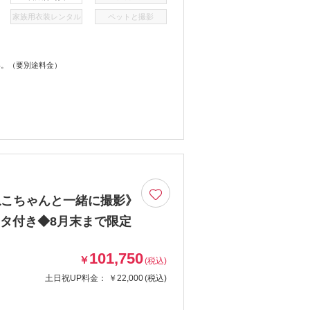
家族用衣装レンタル
ペットと撮影
い。（要別途料金）
ねこちゃんと一緒に撮影》
ータ付き◆8月末まで限定
101,750
￥
(税込)
土日祝UP料金：
￥22,000
(税込)