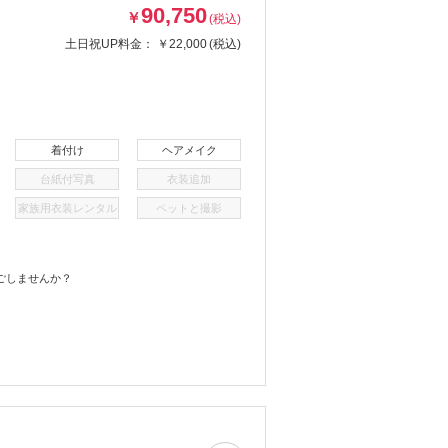
90,750
￥
(税込)
土日祝UP料金：
￥22,000
(税込)
着付け
ヘアメイク
台紙付写真
衣装追加
家族用衣装レンタル
ペットと撮影
ごしませんか？