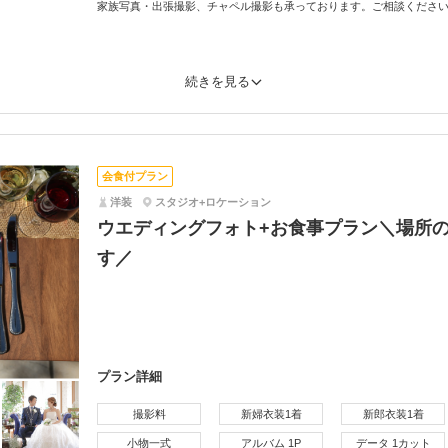
家族写真・出張撮影、チャペル撮影も承っております。ご相談くださ
続きを見る
会食付プラン
洋装
スタジオ+ロケーション
ウエディングフォト+お食事プラン＼場所
す／
プラン詳細
撮影料
新婦衣装1着
新郎衣装1着
小物一式
アルバム 1P
データ 1カット