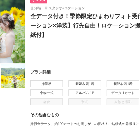
オススメ
洋装
スタジオ+ロケーション
全データ付き！季節限定ひまわりフォト受
ーション×洋装】行先自由！ロケ―ション
紙付】
プラン詳細
撮影料
新婦衣装1着
新郎衣装1着
小物一式
アルバム 1P
データ 1カット
会食
挙式
家族と撮影
その他含むもの
撮影全データ、約100カットのお渡しがこの価格！ご結婚式の前撮りに