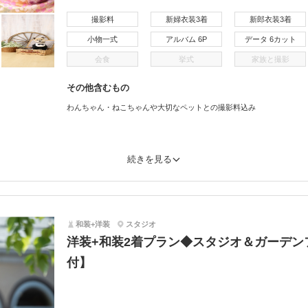
撮影料
新婦衣装3着
新郎衣装3着
小物一式
アルバム 6P
データ 6カット
会食
挙式
家族と撮影
その他含むもの
わんちゃん・ねこちゃんや大切なペットとの撮影料込み
続きを見る
和装+洋装
スタジオ
洋装+和装2着プラン◆スタジオ＆ガーデン
付】