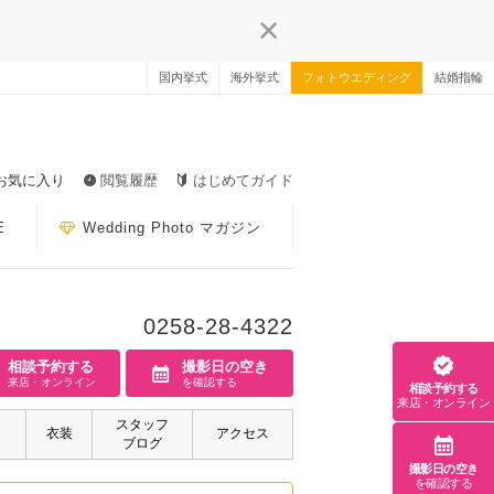
国内挙式
海外挙式
フォトウエディング
結婚指輪
お気に入り
閲覧履歴
はじめてガイド
E
Wedding Photo マガジン
0258-28-4322
相談予約する
撮影日の空き
来店・オンライン
を確認する
相談予約する
来店・オンライン
スタッフ
衣装
アクセス
ブログ
撮影日の空き
を確認する