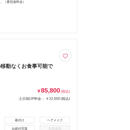
い。（要別途料金）
の移動なくお食事可能で
85,800
￥
(税込)
土日祝UP料金：
￥22,000
(税込)
着付け
ヘアメイク
台紙付写真
衣装追加