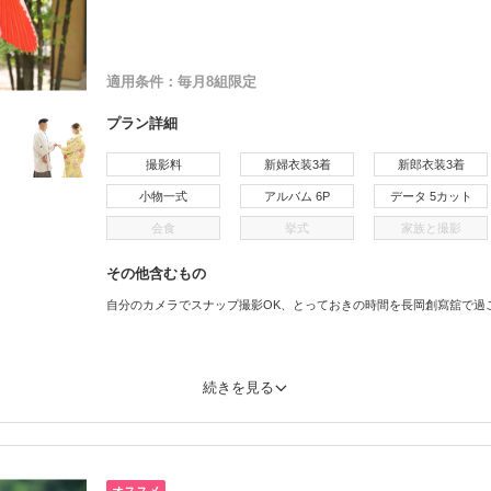
適用条件：
毎月8組限定
プラン詳細
撮影料
新婦衣装3着
新郎衣装3着
小物一式
アルバム 6P
データ 5カット
会食
挙式
家族と撮影
その他含むもの
自分のカメラでスナップ撮影OK、とっておきの時間を長岡創寫舘で過
続きを見る