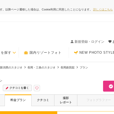
ます。以降ページ遷移した場合は、Cookie利用に同意したことになります。
詳しくはこちら
ィングの決め手が見つかるクチコミサイト-Photorait
新規登録・ログイン
トを探す
国内リゾートフォト
NEW PHOTO STYL
新潟県のスタジオ
長岡・三条のスタジオ
長岡創寫舘
プラン
ン
クチコミを書く
撮影
料金プラン
クチコミ
フォトグラファー
レポート