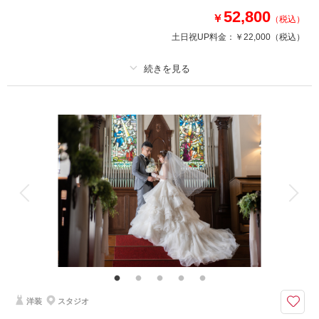
52,800
￥
（税込）
相談予約する
撮影日の空き
来店・オンライン
を確認する
土日祝UP料金：
￥22,000
（税込）
プラン詳細
撮影料
新婦衣装1着
新郎衣装1着
着付け
ヘアメイク
小物一式
アルバム 1 P
データ 1 カット
台紙付写真
衣装追加
会食
挙式
家族と撮影
家族用衣装レンタル
ペットと撮影
その他含むもの
家族写真・出張撮影、チャペル撮影も承っております。ご相談ください。
（要別途料金）
タイパ重視で撮影をしたい方向け、衣装決め・撮影・写真セレクトが一日で
洋装
スタジオ
完結、事前準備ゼロでOK