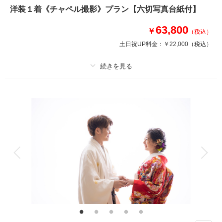
事前来店無しで衣装合わせも当日対応OK。
洋装１着《チャペル撮影》プラン【六切写真台紙付】
好きなドレスとタキシードをお選びいただけます。
衣装合わせから撮影まで4時間で完結！
63,800
￥
（税込）
ご希望に合わせてスタジオ撮影、ガーデン撮影をお選びいただけます。
土日祝UP料金：
￥22,000
（税込）
相談予約する
撮影日の空き
来店・オンライン
を確認する
プラン詳細
撮影料
新婦衣装1着
新郎衣装1着
着付け
ヘアメイク
小物一式
アルバム 1 P
データ 1 カット
台紙付写真
衣装追加
会食
挙式
家族と撮影
家族用衣装レンタル
ペットと撮影
その他含むもの
挙式風撮影も承り可能です。指輪交換、入場シーンなどご希望をお伺いしま
す。家族写真・出張撮影、チャペル撮影も承っております。ご相談くださ
い。（要別途料金）