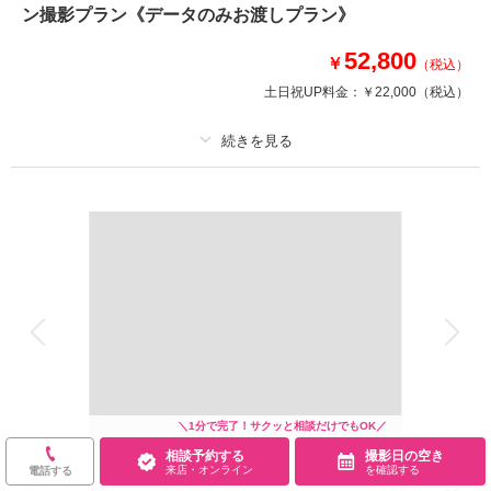
ックスしながら撮影ができるからとびきりの表情を残せます。お写真は、高
ン撮影プラン《データのみお渡しプラン》
級レザー1面台紙仕上げ！
52,800
￥
（税込）
土日祝UP料金：
￥22,000
（税込）
相談予約する
撮影日の空き
来店・オンライン
を確認する
適用条件：
フォトレイトのみに掲載しているプランです。こちらの画面をご提示く
ださい。
プラン詳細
撮影料
新婦衣装1着
新郎衣装1着
着付け
ヘアメイク
小物一式
アルバム
データ
台紙付写真
衣装追加
会食
挙式
家族と撮影
家族用衣装レンタル
ペットと撮影
その他含むもの
＼1分で完了！サクッと相談だけでもOK／
データプランです。airdropやLINEでお渡しいたします。
相談予約する
撮影日の空き
来店・オンライン
を確認する
電話する
急いで撮影したい！衣装決め・撮影・データ渡し《1回の来店で全て完