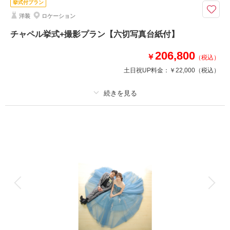
挙式付プラン
納期は通常1か月半頂戴しております。
洋装
ロケーション
こちらのプランはデータを通常の半分、2週間でお渡しいたします。
年賀状作成や、ウェルカムボードで使用したい方へ◎。
チャペル挙式+撮影プラン【六切写真台紙付】
撮影場所はスタジオやガーデンなど、ドレスや撮りたいカットに合わせてご
206,800
提案いたします。
￥
（税込）
土日祝UP料金：
￥22,000
（税込）
相談予約する
撮影日の空き
来店・オンライン
を確認する
プラン詳細
撮影料
新婦衣装1着
新郎衣装1着
着付け
ヘアメイク
小物一式
アルバム 1 P
データ 1 カット
台紙付写真
衣装追加
会食
挙式
家族と撮影
家族用衣装レンタル
ペットと撮影
その他含むもの
チャペル挙式の司式料・音響料・アテンド料金も含みます。キリスト教式を