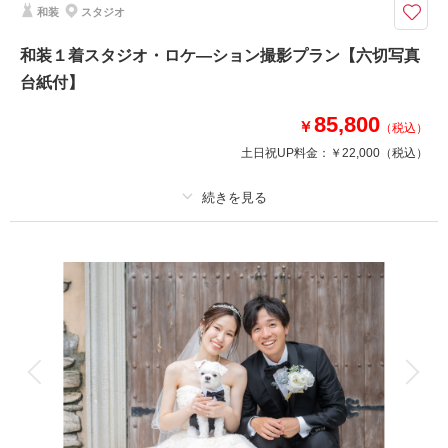
和装
スタジオ
ウエディングドレスをアンティークチャペルで撮影|挙式シーン風撮影も可
能
和装１着スタジオ・ロケ―ション撮影プラン【六切写真
隣接しているアンティークチャペルでの撮影プラン。
台紙付】
新郎新婦衣装+Yシャツなどの小物+新婦ヘアメイク+チャペル撮影+写真1枚
+データ+台紙付きのオールインワンプラン！
85,800
ステンドグラスが美しいアンティークチャペルで、厳かお写真撮影はいかが
￥
（税込）
でしょうか。
土日祝UP料金：
￥22,000
（税込）
相談予約する
撮影日の空き
来店・オンライン
を確認する
プラン詳細
撮影料
新婦衣装1着
新郎衣装1着
着付け
ヘアメイク
小物一式
アルバム 1 P
データ 1 カット
台紙付写真
衣装追加
会食
挙式
家族と撮影
家族用衣装レンタル
ペットと撮影
その他含むもの