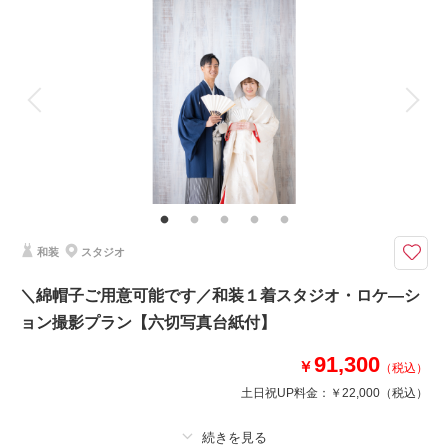
着付け
ヘアメイク
小物一式
アルバム 2 P
データ 2 カット
台紙付写真
衣装追加
会食
挙式
家族と撮影
家族用衣装レンタル
ペットと撮影
その他含むもの
家族写真・ペットとの撮影・出張撮影もご相談ください。（要別途料金）
衣装2着、王道カット撮影|基本の写真をしっかりと残せます
プランに含まれるもの
和装
スタジオ
●新郎衣装2着（和装・洋装）
●新婦衣装2着（和装・洋装）
＼綿帽子ご用意可能です／和装１着スタジオ・ロケ―シ
●新婦ヘアセット・メイク2回分
ョン撮影プラン【六切写真台紙付】
●着付け・着替え
●撮影料
91,300
●写真2枚とそのデータ2カット
￥
（税込）
●台紙
土日祝UP料金：
￥22,000
（税込）
年代問わず好まれるレザー台紙のお渡しです。