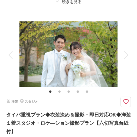
プラン詳細
撮影料
新婦衣装1着
新郎衣装1着
着付け
ヘアメイク
小物一式
アルバム 6 P
データ 20 カット
台紙付写真
衣装追加
会食
挙式
家族と撮影
家族用衣装レンタル
ペットと撮影
その他含むもの
挙式+写真+食事の価格です*神社への初穂料は別途必要です。挙式会場の神
社もご相談ください
少人数婚のプロが神社挙式をトータルサポート！手軽に神社和婚をご提案い
洋装
スタジオ
たします
写真館で支度→神社で神前式→写真館隣接のゲストハウスで食事がセットに
タイパ重視プラン◆衣装決め＆撮影・即日対応OK◆洋装
なったプラン。結婚式をしたいけど準備が大変そう、大げさな式はしたくな
１着スタジオ・ロケ―ション撮影プラン【六切写真台紙
い、費用を抑えたい、そんな声から生まれた、写真館プロデュースのかぞく
和婚。おふたりの記念を、かぞく皆さまの記念の一日に。
付】