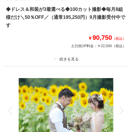
◆ドレス＆和装が3着選べる◆100カット撮影◆毎月8組
様だけ＼50％OFF／（通常195,250円）9月撮影受付中で
す
90,750
￥
（税込）
土日祝UP料金：
￥22,000
（税込）
適用条件：
毎月8組限定
プラン詳細
撮影料
新婦衣装3着
新郎衣装3着
着付け
ヘアメイク
小物一式
アルバム 6 P
データ 5 カット
台紙付写真
衣装追加
会食
挙式
家族と撮影
家族用衣装レンタル
ペットと撮影
その他含むもの