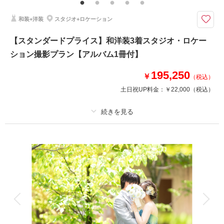
衣装2着、王道カット撮影|基本の写真をしっかりと残せます
プランに含まれるもの
和装+洋装
スタジオ+ロケーション
●新郎衣装2着（和装・洋装）
●新婦衣装2着（和装・洋装）
【スタンダードプライス】和洋装3着スタジオ・ロケー
●新婦ヘアセット・メイク2回分
ション撮影プラン【アルバム1冊付】
●着付け・着替え
●撮影料
195,250
●写真2枚とそのデータ2カット
￥
（税込）
●台紙
土日祝UP料金：
￥22,000
（税込）
年代問わず好まれるレザー台紙のお渡しです。
相談予約する
撮影日の空き
プラン詳細
来店・オンライン
を確認する
撮影料
新婦衣装3着
新郎衣装3着
着付け
ヘアメイク
小物一式
アルバム 6 P
データ 6 カット
台紙付写真
衣装追加
会食
挙式
家族と撮影
家族用衣装レンタル
ペットと撮影