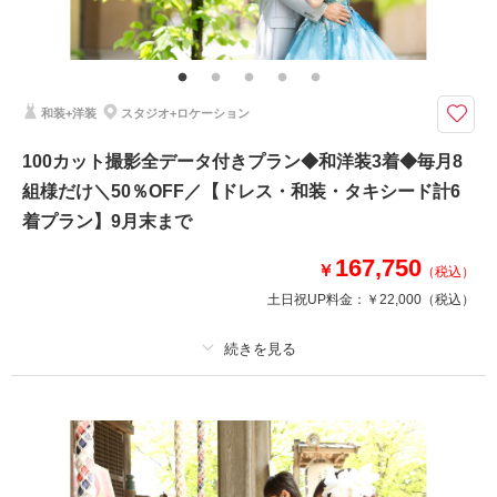
その他含むもの
スタジオ撮影+ガーデン撮影+チャペル撮影、3か所の撮影使用料も含まれて
おります
和洋装3着撮影 通常プランのご案内
和装+洋装
スタジオ+ロケーション
含まれるもの
●新郎衣装3着
100カット撮影全データ付きプラン◆和洋装3着◆毎月8
●新婦衣装3着
組様だけ＼50％OFF／【ドレス・和装・タキシード計6
●新婦ヘアセットメイク、着付け
●3着撮影料
着プラン】9月末まで
●アルバム1冊（5カット・6ページ）
●写真データ5カット
167,750
￥
（税込）
土日祝UP料金：
￥22,000
（税込）
相談予約する
撮影日の空き
来店・オンライン
を確認する
プラン詳細
撮影料
新婦衣装3着
新郎衣装3着
着付け
ヘアメイク
小物一式
アルバム 6 P
データ 100 カット
台紙付写真