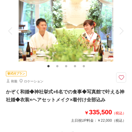
撮影料
新婦衣装1着
新郎衣装1着
着付け
ヘアメイク
小物一式
アルバム 1 P
データ 50 カット
台紙付写真
衣装追加
会食
挙式
家族と撮影
家族用衣装レンタル
ペットと撮影
その他含むもの
金峯神社での祈祷料、出張料
長岡の金峯神社でのロケーション撮影プラン。6000坪の境内で様々なお写
真が残せます。
挙式付プラン
6000坪の境内での撮影が可能。秋には色鮮やかな紅葉とともに撮影できま
和装
ロケーション
す！
結婚式の前撮りとしても多くのお客様がご利用されています
かぞく和婚◆神社挙式+6名での食事◆写真館で叶える神
※紋付袴1着、和装（白無垢or色打掛）1着、美容、移動、出張料、祈祷
社婚◆衣装×ヘアセットメイク×着付け全部込み
料、台紙付写真、撮影全データが含まれております。
335,500
￥
（税込）
土日祝UP料金：
￥22,000
（税込）
相談予約する
撮影日の空き
来店・オンライン
を確認する