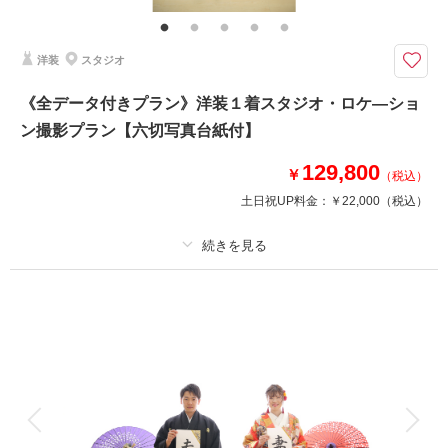
ご希望の場合もご相談ください。
チャペルでの挙式としっかり撮影がセットのプラン◆挙式はご家族と一緒で
洋装
スタジオ
も、おふたりだけでも◆記録も記憶にも残る結婚記念を創寫館で
チャペルの挙式はゲストに誓いを立てる人前結婚式をご案内。挙式にはゲス
《全データ付きプラン》洋装１着スタジオ・ロケ―ショ
トがいても良いし、おふたりだけで大切な節目を誓い合うのも◎。その後チ
ン撮影プラン【六切写真台紙付】
ャペルで記念を撮影を行います。挙式はウエディングプランナーと相談でき
るから本格式を安心してお任せいただけます。
129,800
￥
（税込）
土日祝UP料金：
￥22,000
（税込）
相談予約する
撮影日の空き
来店・オンライン
を確認する
プラン詳細
撮影料
新婦衣装1着
新郎衣装1着
着付け
ヘアメイク
小物一式
アルバム 1 P
データ 1 カット
台紙付写真
衣装追加
会食
挙式
家族と撮影
家族用衣装レンタル
ペットと撮影