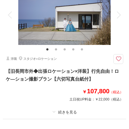
相談予約する
撮影日の空き
アルバム 1 P
データ 1 カット
台紙付写真
来店・オンライン
を確認する
衣装追加
会食
挙式
家族と撮影
家族用衣装レンタル
ペットと撮影
その他含むもの
家族写真・出張撮影、チャペル撮影も承っております。ご相談ください。
（要別途料金）
愛する家族と一緒に【ペット撮影】スタジオ＆お庭で撮影可能＼ガーデン撮
洋装
スタジオ+ロケーション
影でペットちゃんもリラックス／
大切な家族と一緒のウエディングフォト！わんちゃんねこちゃん目線のお写
【旧長岡市外◆出張ロケーション×洋装】行先自由！ロ
真やお散歩ショットなどがスタジオ・ガーデンで叶います。ガーデンでリラ
ケ―ション撮影プラン【六切写真台紙付】
ックスしながら撮影ができるからとびきりの表情を残せます。お写真は、高
級レザー1面台紙仕上げ！
107,800
￥
（税込）
土日祝UP料金：
￥22,000
（税込）
相談予約する
撮影日の空き
来店・オンライン
を確認する
プラン詳細