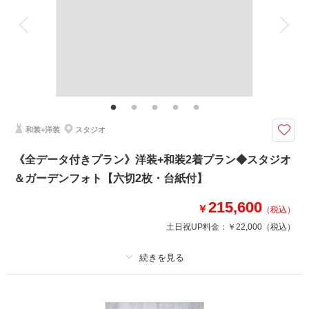
衣装追加
会食
挙式
家族と撮影
家族用衣装レンタル
ペットと撮影
その他含むもの
家族写真・出張撮影、チャペル撮影も承っております。ご相談ください。
（要別途料金）
色打掛or白無垢での撮影と撮影全データ付き、撮影ショットにこだわりたい
和装+洋装
スタジオ
おふたりへ◎
コマドリ撮影をしたい、SNSで見たこのポーズで撮影をしたい、推しと一
《全データ付きプラン》洋装+和装2着プラン◆スタジオ
緒に写りたい、など撮影1シーンにこだわり撮影したい方はこちらのプラ
＆ガーデンフォト【六切2枚・台紙付】
ン！
ご希望カットにとことんお付き合いいたします。撮影場所はスタジオ・ガー
215,600
デンなどご相談ください。
￥
（税込）
土日祝UP料金：
￥22,000
（税込）
相談予約する
撮影日の空き
来店・オンライン
を確認する
プラン詳細
撮影料
新婦衣装2着
新郎衣装2着