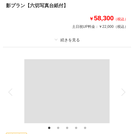
影プラン【六切写真台紙付】
と、我が母校で…行先はご指定いただけます。
58,300
￥
（税込）
相談予約する
撮影日の空き
土日祝UP料金：
￥22,000
（税込）
来店・オンライン
を確認する
プラン詳細
撮影料
新婦衣装1着
新郎衣装1着
着付け
ヘアメイク
小物一式
アルバム 1 P
データ 1 カット
台紙付写真
衣装追加
会食
挙式
家族と撮影
家族用衣装レンタル
ペットと撮影
その他含むもの
家族写真・出張撮影、チャペル撮影も承っております。ご相談ください。
（要別途料金）
データ2週間仕上がりでご用意、お急ぎの方へ