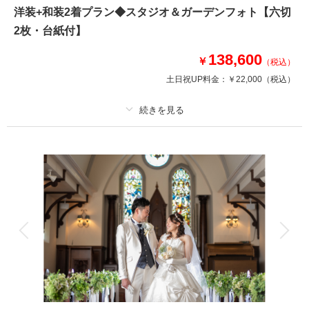
スタジオにガーデンが隣接しているからリラックスして過ごせます。
洋装+和装2着プラン◆スタジオ＆ガーデンフォト【六切
おめかしした可愛い我が子と一緒の撮影、パパママにはたまりません！！
2枚・台紙付】
*キャリーケースのご用意をお願いします*ペット衣装はお客様でご用意をお
願いします
138,600
￥
（税込）
土日祝UP料金：
￥22,000
（税込）
このプランで撮影可能な撮影レポート
撮影日：
2024年2月12日
撮影場所：
長岡創寫舘
（新潟）
プラン詳細
撮影料
新婦衣装2着
新郎衣装2着
着付け
ヘアメイク
小物一式
相談予約する
撮影日の空き
アルバム 2 P
データ 2 カット
台紙付写真
来店・オンライン
を確認する
衣装追加
会食
挙式
家族と撮影
家族用衣装レンタル
ペットと撮影
その他含むもの
家族写真・ペットとの撮影・出張撮影もご相談ください。（要別途料金）