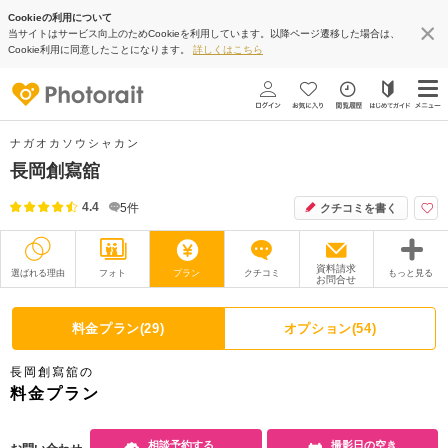
Cookieの利用について
当サイトはサービス向上のためCookieを利用しています。以降ページ遷移した場合は、
Cookie利用に同意したことになります。
詳しくはこちら
ナガオカソウシャカン
長岡創寫舘
4.4
5
件
クチコミを書く
資料請求
選ばれる理由
フォト
プラン
クチコミ
もっと見る
お問合せ
撮影レポート
フォトグラファー
料金プラン(29)
オプション(54)
衣装
ムービー
長岡創寫舘の
オプション
ブログ
料金プラン
アクセス/TEL
スタジオトップ
相談予約する
撮影日の空き