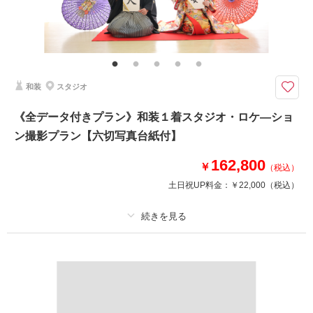
その他含むもの
家族写真・出張撮影、チャペル撮影も承っております。ご相談ください。
（要別途料金）
ウエディングドレスorカラードレスでの撮影と撮影全データ付き、撮影ショ
和装
スタジオ
ットにこだわりたいおふたりへ◎
コマドリ撮影をしたい、SNSで見たこのポーズで撮影をしたい、推しと一
《全データ付きプラン》和装１着スタジオ・ロケ―ショ
緒に写りたい、など撮影1シーンにこだわり撮影したい方はこちらのプラ
ン撮影プラン【六切写真台紙付】
ン！
ご希望カットにとことんお付き合いいたします。撮影場所はスタジオ・ガー
162,800
デンなどご相談ください。
￥
（税込）
土日祝UP料金：
￥22,000
（税込）
相談予約する
撮影日の空き
来店・オンライン
を確認する
プラン詳細
撮影料
新婦衣装1着
新郎衣装1着
着付け
ヘアメイク
小物一式
アルバム 1 P
データ 1 カット
台紙付写真