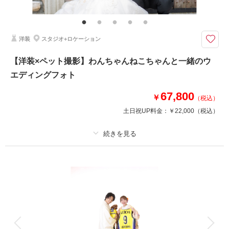
家族写真・ペットとの撮影・出張撮影もご相談ください。（要別途料金）
色打掛や白無垢など、和の装いで写真を撮りたいかたへ
敷地内にガーデンのあるフォトスタジオだからできる、スタジオ撮影＋ロケ
洋装
スタジオ+ロケーション
ーション撮影付♪
【洋装×ペット撮影】わんちゃんねこちゃんと一緒のウ
本物にこだわった専属バイヤーがそろえた、幅広いテイストのドレス。
エディングフォト
お申込み前の衣装見学も可能です。
67,800
お写真は、高級レザー1面台紙仕上げ！！
￥
（税込）
土日祝UP料金：
￥22,000
（税込）
相談予約する
撮影日の空き
来店・オンライン
を確認する
プラン詳細
撮影料
新婦衣装1着
新郎衣装1着
着付け
ヘアメイク
小物一式
アルバム 1 P
データ 1 カット
台紙付写真
衣装追加
会食
挙式