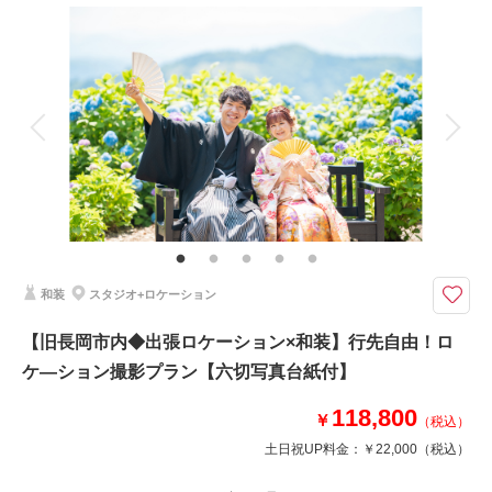
撮影料
新婦衣装1着
新郎衣装1着
着付け
ヘアメイク
小物一式
アルバム 1 P
データ 1 カット
台紙付写真
衣装追加
会食
挙式
家族と撮影
家族用衣装レンタル
ペットと撮影
その他含むもの
撮影データ1カット含む
想い出の地、季節感を大切にしたい、おばあちゃんに晴れ姿を披露したい…
スタジオから出張撮影プラン
和装
スタジオ+ロケーション
撮影場所をお選びいただける、出張ロケーション撮影プラン。洋装1着のご
案内。撮影場所：旧長岡市内33,000円～、旧長岡市外55,000円～のご案内
【旧長岡市内◆出張ロケーション×和装】行先自由！ロ
です。どこまでも広がる海で、ひまわり畑で、満開の桜の下、真っ赤な紅葉
ケ―ション撮影プラン【六切写真台紙付】
と、我が母校で…行先はご指定いただけます。
118,800
￥
（税込）
相談予約する
撮影日の空き
土日祝UP料金：
￥22,000
（税込）
来店・オンライン
を確認する