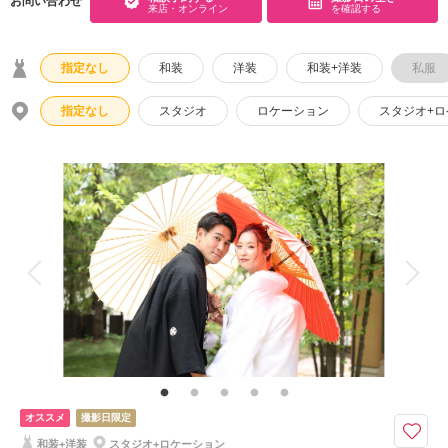
お問い合わせ
来店・オンライン
を確認する
指定なし
和装
洋装
和装+洋装
私服
指定なし
スタジオ
ロケーション
スタジオ+
オススメ
撮影日限定
和装+洋装
スタジオ+ロケーション