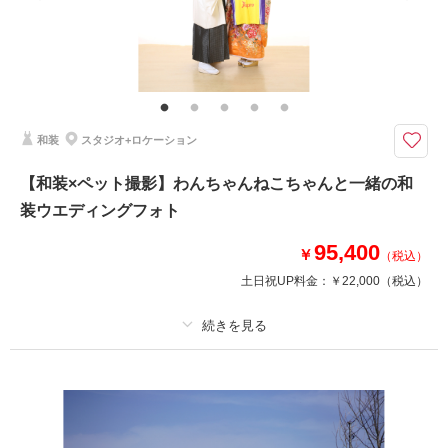
家族と撮影
家族用衣装レンタル
ペットと撮影
その他含むもの
家族写真・出張撮影、チャペル撮影も承っております。ご相談ください。
（要別途料金）
愛する家族と一緒に【ペット撮影】スタジオ＆お庭で撮影可能＼ガーデン撮
和装
スタジオ+ロケーション
影でペットちゃんもリラックス／
大切な家族と一緒のウエディングフォト！わんちゃんねこちゃん目線のお写
【和装×ペット撮影】わんちゃんねこちゃんと一緒の和
真やお散歩ショットなどがスタジオ・ガーデンで叶います。ガーデンでリラ
装ウエディングフォト
ックスしながら撮影ができるからとびきりの表情を残せます。お写真は、高
級レザー1面台紙仕上げ！
95,400
￥
（税込）
土日祝UP料金：
￥22,000
（税込）
このプランで撮影可能な撮影レポート
撮影日：
2023年7月14日
撮影場所：
長岡創寫舘
（新潟）
プラン詳細
撮影料
新婦衣装1着
新郎衣装1着
着付け
ヘアメイク
小物一式