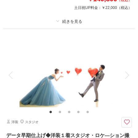
相談予約する
撮影日の空き
土日祝UP料金：
￥22,000
（税込）
来店・オンライン
を確認する
プラン詳細
撮影料
新婦衣装1着
新郎衣装1着
着付け
ヘアメイク
小物一式
アルバム 1 P
データ 1 カット
台紙付写真
衣装追加
会食
挙式
家族と撮影
家族用衣装レンタル
ペットと撮影
その他含むもの
撮影データ1カット含む
想い出の地、季節感を大切にしたい、おばあちゃんに晴れ姿を披露したい…
スタジオから出張撮影プラン
洋装
スタジオ
撮影場所をお選びいただける、出張ロケーション撮影プラン。洋装1着のご
案内。撮影場所：旧長岡市内33,000円～、旧長岡市外55,000円～のご案内
データ早期仕上げ◆洋装１着スタジオ・ロケ―ション撮
です。どこまでも広がる海で、ひまわり畑で、満開の桜の下、真っ赤な紅葉