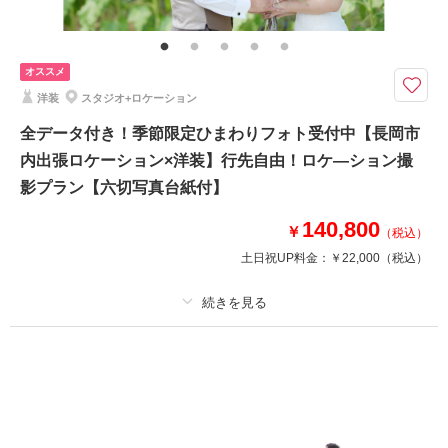
自分のカメラでスナップ撮影OK、とっておきの時間を長岡創寫舘で過ごし
ませんか？
オススメ
和洋装3着＋ヘアメイク+スタジオ・ガーデンロケ撮影＋アルバム1冊＋デー
タ5カットがついたお得なプラン
洋装
スタジオ+ロケーション
新郎、新婦各3着まで撮影できて、10万円以内の価格は長岡創寫館だけ。
全データ付き！季節限定ひまわりフォト受付中【長岡市
チャペル＋スタジオ＋ガーデンで撮影できます！
内出張ロケーション×洋装】行先自由！ロケ―ション撮
組数限定のキャンペーンなのでお問合せはお早めに。
影プラン【六切写真台紙付】
※新郎新婦衣装各3着、美容、アルバム1冊、データ5カットが含まれており
140,800
ます。
￥
（税込）
土日祝UP料金：
￥22,000
（税込）
このプランで撮影可能な撮影レポート
撮影日：
2026年4月12日
撮影場所：
長岡創寫舘
（新潟）
プラン詳細
撮影料
新婦衣装1着
新郎衣装1着
着付け
ヘアメイク
小物一式
アルバム 1 P
データ 1 カット
台紙付写真