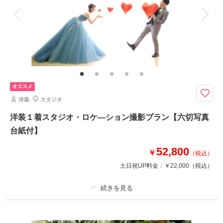
相談予約する
撮影日の空き
来店・オンライン
を確認する
衣装追加
会食
挙式
家族と撮影
家族用衣装レンタル
ペットと撮影
その他含むもの
撮影全データ、約100カットのお渡しがこの価格！ご結婚式の前撮りにも◎
\ひまわりフォト、あじさいフォト好評受付中/想い出の地、おばあちゃんに
晴れ姿を披露したい…スタジオから出張撮影プラン
オススメ
撮影場所をお選びいただける、出張ロケーション撮影プラン。洋装1着のご
洋装
スタジオ
案内。撮影場所：旧長岡市内33,000円～、旧長岡市外55,000円～のご案内
です。どこまでも広がる海で、ひまわり畑で、満開の桜の下、真っ赤な紅葉
洋装１着スタジオ・ロケ―ション撮影プラン【六切写真
と、我が母校で…行先はご指定いただけます。
台紙付】
52,800
￥
（税込）
このプランで撮影可能な撮影レポート
土日祝UP料金：
￥22,000
（税込）
撮影日：
2024年5月6日
撮影場所：
国営越後丘陵公園
（新潟）
プラン詳細