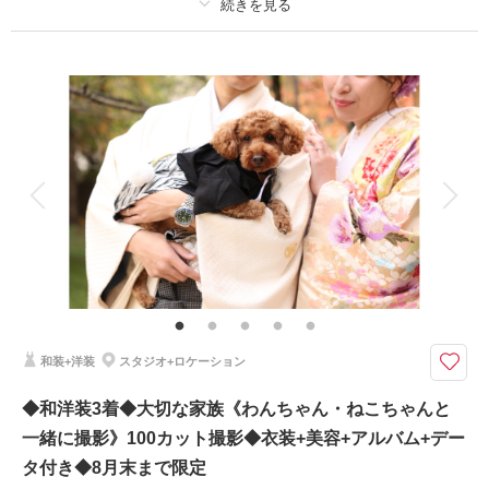
相談予約する
撮影日の空き
来店・オンライン
を確認する
プラン詳細
撮影料
新婦衣装1着
新郎衣装1着
着付け
ヘアメイク
小物一式
アルバム 1 P
データ 1 カット
台紙付写真
衣装追加
会食
挙式
家族と撮影
家族用衣装レンタル
ペットと撮影
その他含むもの
家族写真・出張撮影、チャペル撮影も承っております。ご相談ください。
（要別途料金）
フォトウェディング撮影後におふたりでゆっくりお食事ができちゃうプラ
和装+洋装
スタジオ+ロケーション
ン！ご親族様ご一緒にも可能です。一名増+16,500円
期間限定撮影プラン！創寫舘よりお祝いの気持ちを込めて乾杯ドリンクプレ
◆和洋装3着◆大切な家族《わんちゃん・ねこちゃんと
ゼント。スタジオ＋ガーデンでのフォトウエディングに、フレンチフルコー
一緒に撮影》100カット撮影◆衣装+美容+アルバム+デー
ス付きのプラン。大げさな結婚式はしないけれど、ふたりの思い出に残るフ
ォトウエディングにしたい方にぴったりです。
タ付き◆8月末まで限定