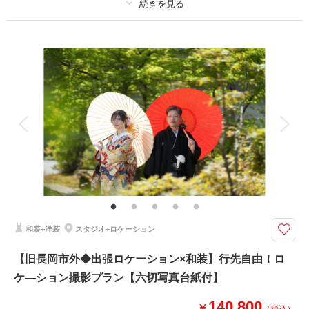
プラン詳細
撮影料
新婦衣装1着
新郎衣装1着
着付け
ヘアメイク
小物一式
アルバム 1 P
データ 1 カット
台紙付写真
衣装追加
会食
挙式
家族と撮影
家族用衣装レンタル
ペットと撮影
その他含むもの
撮影データ1カットを含みます
想い出の地、季節感を大切にしたい、おばあちゃんに晴れ姿を披露したい…
スタジオから出張撮影プラン
和装+洋装
スタジオ+ロケーション
撮影場所をお選びいただける、出張ロケーション撮影プラン。和装1着のご
案内。撮影場所：旧長岡市内33,000円～、旧長岡市外55,000円～のご案内
【旧長岡市外◆出張ロケーション×和装】行先自由！ロ
です。どこまでも広がる海で、ひまわり畑で、満開の桜の下、真っ赤な紅葉
ケ―ション撮影プラン【六切写真台紙付】
と、我が母校で…行先はご指定いただけます。
140,800
￥
（税込）