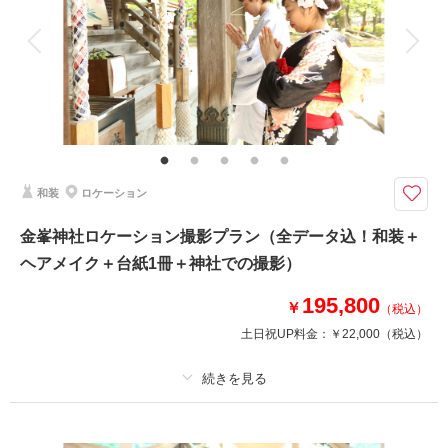
衣装追加
会食
挙式
家族と撮影
家族用衣装レンタル
ペットと撮影
《撮影100カット全データ》+和洋装3着＋ヘアメイク+スタジオ・ガーデン
撮影代＋アルバム1冊
新郎新婦様の衣装各3着、スタジオ&ガーデン撮影込
さらに！撮影した全てのデータがついてくる贅沢プラン！
毎月組数限定のキャンペーンなのでお問合せはお早めに。
和装
ロケーション
※新郎新婦衣装各3着、美容、アルバム1冊(5カット)、撮影全データが含ま
金峯神社ロケーション撮影プラン（全データ込！和装＋
れております。
ヘアメイク＋台紙1冊＋神社での撮影）
195,800
相談予約する
撮影日の空き
￥
（税込）
来店・オンライン
を確認する
土日祝UP料金：
￥22,000
（税込）
プラン詳細