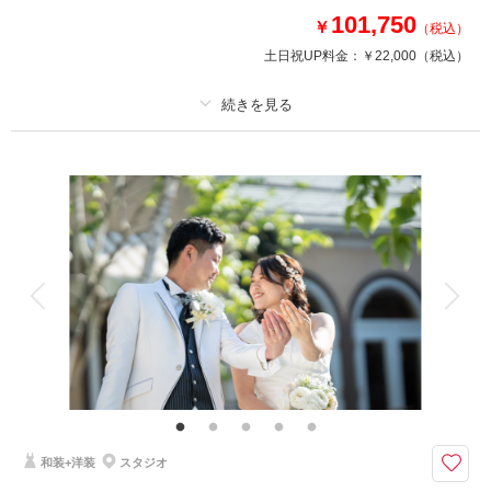
101,750
￥
（税込）
相談予約する
撮影日の空き
来店・オンライン
を確認する
土日祝UP料金：
￥22,000
（税込）
プラン詳細
撮影料
新婦衣装3着
新郎衣装3着
着付け
ヘアメイク
小物一式
アルバム 6 P
データ 6 カット
台紙付写真
衣装追加
会食
挙式
家族と撮影
家族用衣装レンタル
ペットと撮影
その他含むもの
わんちゃん・ねこちゃんや大切なペットとの撮影料込み
和洋装3着＋ヘアメイク+スタジオ・プチロケ撮影代＋アルバム1冊＋データ
5カットがついたお得なプラン
和装+洋装
スタジオ
大切な家族、ペットと一緒に撮影できる！