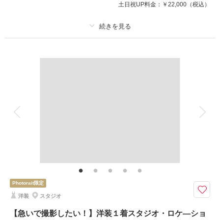
土日祝UP料金：
￥22,000
（税込）
プラン詳細
撮影料
新婦衣装2着
新郎衣装2着
着付け
ヘアメイク
小物一式
アルバム 4 P
データ 4 カット
台紙付写真
衣装追加
会食
挙式
家族と撮影
家族用衣装レンタル
ペットと撮影
その他含むもの
家族写真・出張撮影、チャペル撮影も承っております。ご相談ください。
（要別途料金）
愛する家族と一緒に【ペット撮影】スタジオ＆お庭で撮影可能＼ガーデン撮
Photorait限定
影でペットちゃんもリラックス／
洋装
スタジオ
大切な家族と一緒のウエディングフォト！わんちゃんねこちゃん目線のお写
真やお散歩ショットなどがスタジオ・ガーデンで叶います。ガーデンでリラ
【急いで撮影したい！】洋装１着スタジオ・ロケ―ショ