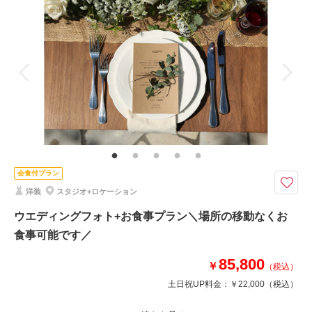
撮影料
新婦衣装1着
新郎衣装1着
相談予約する
撮影日の空き
着付け
ヘアメイク
小物一式
来店・オンライン
を確認する
アルバム 1 P
データ 1 カット
台紙付写真
衣装追加
会食
挙式
家族と撮影
家族用衣装レンタル
ペットと撮影
その他含むもの
家族写真・出張撮影、チャペル撮影も承っております。ご相談ください。
（要別途料金）
ウェディングドレスを着たいあなたへ
会食付プラン
敷地内にガーデンのあるフォトスタジオだからできる、スタジオ撮影＋ガー
洋装
スタジオ+ロケーション
デン撮影付♪
ウエディングフォト+お食事プラン＼場所の移動なくお
専属バイヤーがそろえた、幅広いテイストのドレス。
食事可能です／
あなただけの運命の1着をご提案いたします。
お申込み前の衣装見学も可能です。
85,800
￥
（税込）
お写真は、高級レザー1面台紙仕上げ！
土日祝UP料金：
￥22,000
（税込）