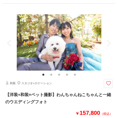
相談予約する
撮影日の空き
プラン詳細
来店・オンライン
を確認する
撮影料
新婦衣装1着
新郎衣装1着
着付け
ヘアメイク
小物一式
アルバム 1 P
データ 1 カット
台紙付写真
衣装追加
会食
挙式
家族と撮影
家族用衣装レンタル
ペットと撮影
その他含むもの
家族写真・ペットとの撮影・出張撮影もご相談ください。（要別途料金）
せっかく着物を着るなら和の装いで写真が撮りたい！そんなお気持ち応援し
ます。綿帽子以外にも鬘や角隠しもご用意ございます
和装
スタジオ+ロケーション
創寫舘の美容スタッフに王道スタイルもお任せください！お召のお着物に合
わせてヘアスタイルやメイクも承ります。
【洋装+和装×ペット撮影】わんちゃんねこちゃんと一緒
のウエディングフォト
相談予約する
撮影日の空き
来店・オンライン
を確認する
157,800
￥
（税込）