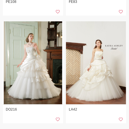
PE108
FE83
DO216
LA42