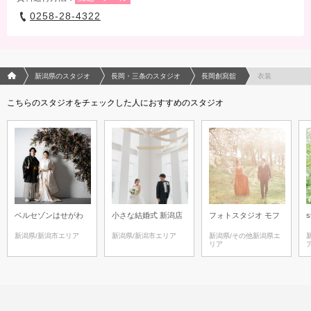
0258-28-4322
フォトウエディング/結婚写真のPhotorait ホーム
新潟県のスタジオ
長岡・三条のスタジオ
長岡創寫舘
衣装
こちらのスタジオをチェックした人におすすめのスタジオ
ベルセゾンはせがわ
小さな結婚式 新潟店
フォトスタジオ モフ
s
新潟県/新潟市エリア
新潟県/新潟市エリア
新潟県/その他新潟県エ
リア