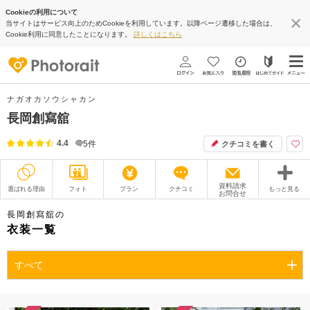
Cookieの利用について
当サイトはサービス向上のためCookieを利用しています。以降ページ遷移した場合は、
Cookie利用に同意したことになります。
詳しくはこちら
ナガオカソウシャカン
長岡創寫舘
4.4
5
件
クチコミを書く
資料請求
選ばれる理由
フォト
プラン
クチコミ
もっと見る
お問合せ
撮影レポート
フォトグラファー
長岡創寫舘の
衣装一覧
衣装
ムービー
すべて
オプション
ブログ
アクセス/TEL
スタジオトップ