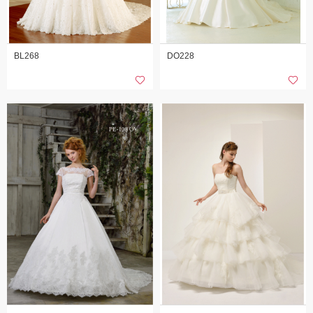
BL268
DO228