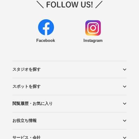
Facebook
Instagram
スタジオを探す
スポットを探す
エリアから探す
こだわりから探す
NEW PHOTO STYLE
プランから探す
フォトタイプ診断
フォトグラファーから探す
国内リゾートから探す
閲覧履歴・お気に入り
ロケーションから探す
スタジオから探す
お役立ち情報
閲覧スタジオ
お気に入り
サービス・会社
Wedding Photo マガジン
はじめてガイド