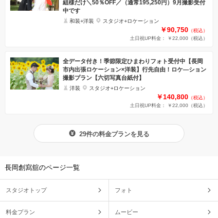
組様だけ＼50％OFF／（通常195,250円）9月撮影受付
中です
和装+洋装
スタジオ+ロケーション
￥90,750
（税込）
土日祝UP料金： ￥22,000
（税込）
全データ付き！季節限定ひまわりフォト受付中【長岡
市内出張ロケーション×洋装】行先自由！ロケ―ション
撮影プラン【六切写真台紙付】
洋装
スタジオ+ロケーション
￥140,800
（税込）
土日祝UP料金： ￥22,000
（税込）
29件の料金プランを見る
長岡創寫舘のページ一覧
スタジオトップ
フォト
料金プラン
ムービー