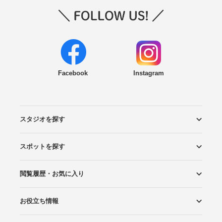
Facebook
Instagram
スタジオを探す
スポットを探す
エリアから探す
こだわりから探す
NEW PHOTO STYLE
プランから探す
フォトタイプ診断
フォトグラファーから探す
国内リゾートから探す
閲覧履歴・お気に入り
ロケーションから探す
スタジオから探す
お役立ち情報
閲覧スタジオ
お気に入り