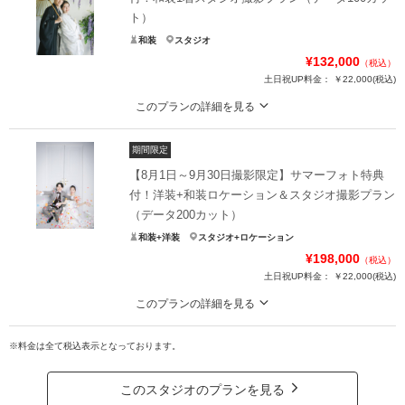
ト）
和装
スタジオ
¥132,000
（税込）
土日祝UP料金：
￥22,000
(税込)
このプランの詳細を見る
《8月31日までのお申込限定》プラン7万円割引！オリジナルアルバムプレゼン
ト♪
期間限定
〈サマーフォト特典内容〉
【8月1日～9月30日撮影限定】サマーフォト特典
・プラン価格より7万円OFF！
付！洋装+和装ロケーション＆スタジオ撮影プラン
・オリジナルミニアルバムプレゼント！
（データ200カット）
・トレンドアクセサリー無料！
和装+洋装
スタジオ+ロケーション
・ウエディングアイテム（ブーケや番傘など）レンタル無料！
¥198,000
（税込）
土日祝UP料金：
￥22,000
(税込)
プラン詳細
このプランの詳細を見る
撮影料
新婦衣装1着
新郎衣装1着
《8月31日までのお申込限定！プラン7万円OFF》雨天でも安心保証／ロケ撮影
着付け
ヘアメイク
小物一式
日程変更0円
※料金は全て税込表示となっております。
アルバム
データ 100カット
台紙付写真
〈サマーフォト特典内容〉
衣装追加
会食
挙式
・プラン価格より7万円OFF！
このスタジオのプランを見る
・オリジナルミニアルバムプレゼント！
家族と撮影
家族用衣装レンタル
ペットと撮影