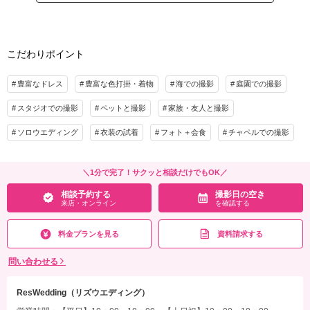
・トレンドアクセサリー無料！
・ウエディングアイテム（ブーケや番傘など）レンタル無料！
その他含むもの
・雨天でも安心保証／ロケ撮影日程変更0円
和装小物・番傘などの撮影小物
こだわりポイント
・初回ご来店から試着可能！
相談予約する
撮影日の空き
来店・オンライン
を確認する
プラン詳細
豊富なドレス
豊富な色打掛・着物
海での撮影
庭園での撮影
撮影料
新婦衣装2着
新郎衣装2着
スタジオでの撮影
ペットと撮影
家族・友人と撮影
着付け
ヘアメイク
小物一式
ソロウエディング
衣装の試着
フォト＋会食
チャペルでの撮影
アルバム
データ 200カット
台紙付写真
衣装追加
会食
挙式
＼1分で完了！サクッと相談だけでもOK／
家族と撮影
家族用衣装レンタル
ペットと撮影
相談予約する
撮影日の空き
来店・オンライン
を確認する
その他含むもの
ロケーション出張料・送迎料・撮影小物
料金プランを見る
資料請求する
相談予約する
撮影日の空き
来店・オンライン
を確認する
問い合わせる
ResWedding（リズウエディング）