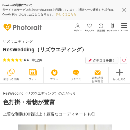
Cookieの利用について
当サイトはサービス向上のためCookieを利用しています。以降ページ遷移した場合は、
Cookie利用に同意したことになります。
詳しくはこちら
リズウエディング
ResWedding（リズウエディング）
4.4
12
件
クチコミを書く
資料請求
選ばれる理由
フォト
プラン
クチコミ
もっと見る
お問合せ
撮影レポート
フォトグラファー
ResWedding（リズウエディング）のこだわり
色打掛・着物が豊富
衣装
ムービー
オプション
ブログ
上質な和装100着以上！豊富なコーディネートも◎
アクセス/TEL
スタジオトップ