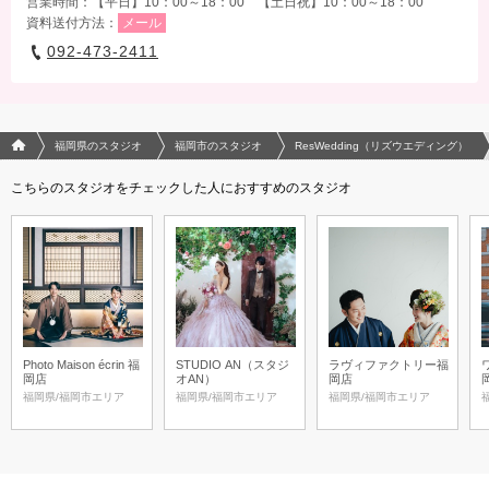
営業時間：【平日】10：00～18：00 【土日祝】10：00～18：00
資料送付方法：
メール
092-473-2411
フォトウエディング/結婚写真のPhotorait ホーム
福岡県のスタジオ
福岡市のスタジオ
ResWedding（リズウエディング）
こちらのスタジオをチェックした人におすすめのスタジオ
Photo Maison écrin 福
STUDIO AN（スタジ
ラヴィファクトリー福
岡店
オAN）
岡店
福岡県/福岡市エリア
福岡県/福岡市エリア
福岡県/福岡市エリア