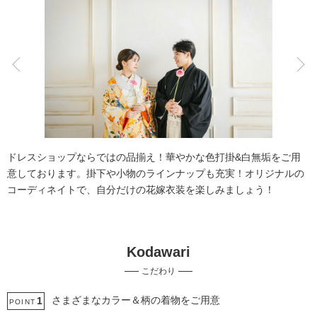
こだわりポイント
豊富なドレス
豊富な色打掛・着物
ドレスショップならではの品揃え！華やかな色打掛&白無垢をご用
意しております。掛下や小物のラインナップも充実！オリジナルの
コーディネイトで、自分だけの花嫁衣装を楽しみましょう！
Kodawari
海での撮影
庭園での撮影
こだわり
スタジオでの撮影
ペットと撮影
家族・友人と撮影
ソロウエディング
衣装の試着
フォト＋会食
チャペルでの撮影
さまざまなカラー＆柄の着物をご用意
1
POINT