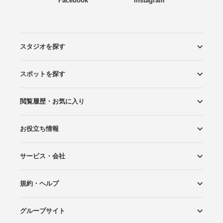
Facebook
Instagram
スタジオを探す
スポットを探す
エリアから探す
こだわりから探す
NEW PHOTO STYLE
プランから探す
フォトタイプ診断
フォトグラファーから探す
国内リゾートから探す
閲覧履歴・お気に入り
ロケーションから探す
スタジオから探す
お役立ち情報
閲覧スタジオ
お気に入り
サービス・会社
Wedding Photo マガジン
はじめてガイド
規約・ヘルプ
Photoraitとは
スタジオの掲載について
お問い合わせ
運営会社
サイトマップ
グループサイト
プライバシーポリシー
利用規約
ヘルプ