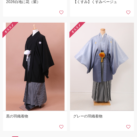
2026白地に花（紫）
【くすみ】くすみベージュ
オススメ
オススメ
黒の羽織着物
グレーの羽織着物