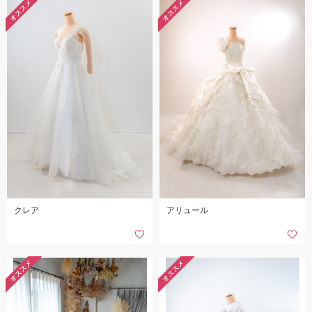
オススメ
オススメ
こだわりポイント
チャペルでの撮影
庭園での撮影
クレア
アリュール
神社・寺院での撮影
家族・友人と撮影
オススメ
オススメ
スタジオでの撮影
海での撮影
ペットと撮影
ガーデンでの撮影
マタニティフォト
世界遺産での撮影