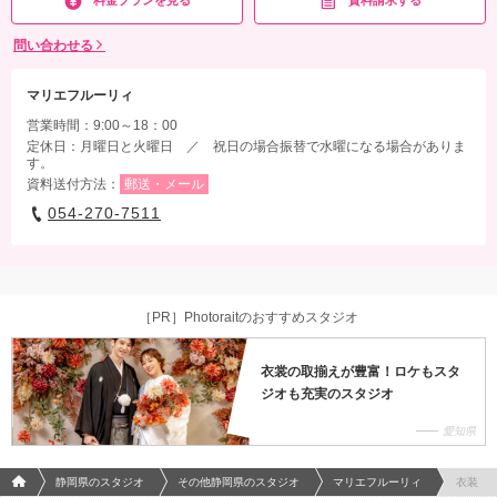
料金プランを見る
資料請求する
問い合わせる
マリエフルーリィ
営業時間：9:00～18：00
定休日：月曜日と火曜日 ／ 祝日の場合振替で水曜になる場合がありま
す。
資料送付方法：
郵送・メール
054-270-7511
［PR］Photoraitのおすすめスタジオ
衣裳の取揃えが豊富！ロケもスタ
ジオも充実のスタジオ
愛知県
フォトウエディング/結婚写真のPhotorait ホーム
静岡県のスタジオ
その他静岡県のスタジオ
マリエフルーリィ
衣装