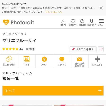
Cookieの利用について
当サイトはサービス向上のためCookieを利用しています。以降ページ遷移した場合は、
Cookie利用に同意したことになります。
詳しくはこちら
マリエフルーリィ
マリエフルーリィ
4.7
28
件
クチコミを書く
資料請求
選ばれる理由
フォト
プラン
クチコミ
もっと見る
お問合せ
撮影レポート
フォトグラファー
マリエフルーリィの
衣装一覧
衣装
ムービー
すべて
オプション
ブログ
アクセス/TEL
スタジオトップ