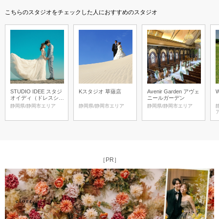
こちらのスタジオをチェックした人におすすめのスタジオ
STUDIO IDEE スタジ
Kスタジオ 草薙店
Avenir Garden アヴェ
W
オイディ（ドレスショ
ニールガーデン
ップ ボンクルール
静岡県/静岡市エリア
静岡県/静岡市エリア
静岡県/静岡市エリア
内）
［PR］