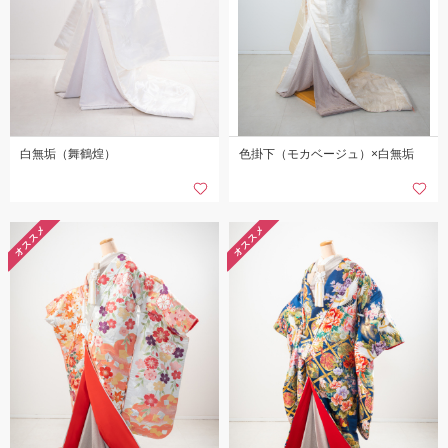
白無垢（舞鶴煌）
色掛下（モカベージュ）×白無垢
オススメ
オススメ