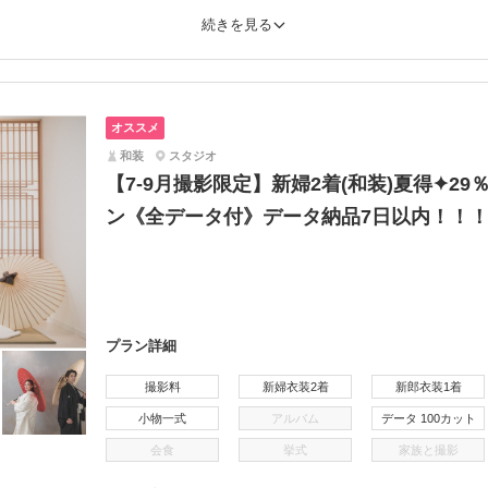
続きを見る
オススメ
和装
スタジオ
【7-9月撮影限定】新婦2着(和装)夏得✦2
ン《全データ付》データ納品7日以内！！
プラン詳細
撮影料
新婦衣装2着
新郎衣装1着
小物一式
アルバム
データ 100カット
会食
挙式
家族と撮影