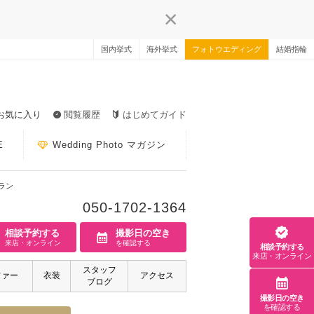
国内挙式
海外挙式
フォトウエディング
結婚指輪
お気に入り
閲覧履歴
はじめてガイド
E
Wedding Photo マガジン
ラン
050-1702-1364
相談予約する
撮影日の空き
来店・オンライン
を確認する
相談予約する
来店・オンライン
スタッフ
ファー
衣装
アクセス
ブログ
撮影日の空き
を確認する