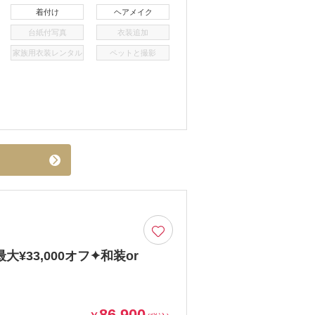
着付け
ヘアメイク
台紙付写真
衣装追加
家族用衣装レンタル
ペットと撮影
33,000オフ✦和装or
86,900