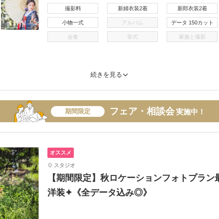
撮影料
新婦衣装2着
新郎衣装2着
小物一式
アルバム
データ 150カット
会食
挙式
家族と撮影
続きを見る
フェア・相談会
期間限定
実施中！
オススメ
スタジオ
【期間限定】秋ロケーションフォトプラン最大¥
洋装✦《全データ込み◎》