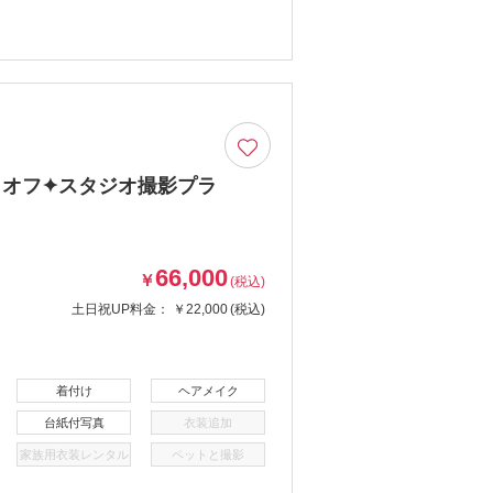
9％オフ✦スタジオ撮影プラ
！
66,000
￥
(税込)
土日祝UP料金：
￥22,000
(税込)
着付け
ヘアメイク
台紙付写真
衣装追加
家族用衣装レンタル
ペットと撮影