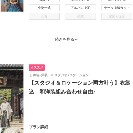
小物一式
アルバム 10P
データ 150カット
会食
挙式
家族と撮影
続きを見る
オススメ
和装+洋装
スタジオ+ロケーション
【スタジオ＆ロケーション両方叶う】衣裳
込 和洋装組み合わせ自由♪
プラン詳細