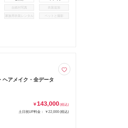
台紙付写真
衣装追加
家族用衣装レンタル
ペットと撮影
・ヘアメイク・全データ
143,000
￥
(税込)
土日祝UP料金：
￥22,000
(税込)