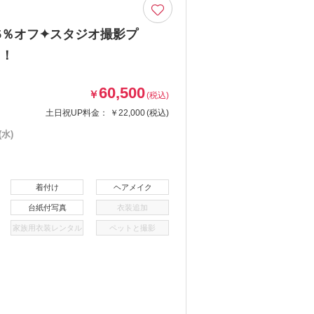
35％オフ✦スタジオ撮影プ
！！
60,500
￥
(税込)
土日祝UP料金：
￥22,000
(税込)
水)
着付け
ヘアメイク
台紙付写真
衣装追加
家族用衣装レンタル
ペットと撮影