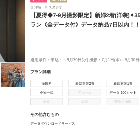
洋装
スタジオ
【夏得◆7-9月撮影限定】新婦2着(洋装)✦
ラン《全データ付》データ納品7日以内！
適用条件：
申込：～9月30日(水) 撮影：7月1日(水)～9月30日(
プラン詳細
撮影料
新婦衣装2着
新郎衣装1着
小物一式
アルバム
データ 100カット
会食
挙式
家族と撮影
その他含むもの
データダウンロードサービス