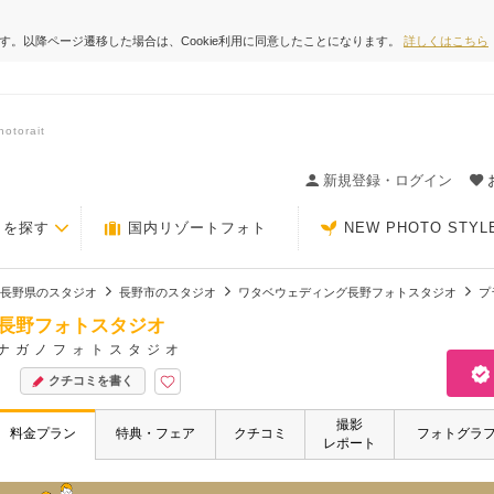
ます。以降ページ遷移した場合は、Cookie利用に同意したことになります。
詳しくはこちら
orait
ィングの決め手が見つかるクチコミサイト-Photorait
新規登録・ログイン
トを探す
国内リゾートフォト
NEW PHOTO STYL
長野県のスタジオ
長野市のスタジオ
ワタベウェディング長野フォトスタジオ
プ
長野フォトスタジオ
ナガノフォトスタジオ
クチコミを書く
撮影
料金プラン
特典・フェア
クチコミ
フォトグラ
レポート