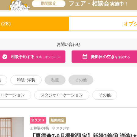
フェア・相談会
期間限定
実施中！
（28）
オプシ
お問い合わせ
相談予約する
撮影日の空き
来店・オンライン
を確認する
装
和装+洋装
私服
その他
ロケーション
スタジオ+ロケーション
その他
オススメ
期間限定
和装+洋装
スタジオ
【夏得◆7-9月撮影限定】新婦3着(和洋装)