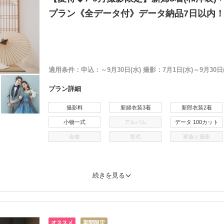
プラン《全データ付》データ納品7日以内
適用条件：
申込：～9月30日(水) 撮影：7月1日(水)～9月30日(
プラン詳細
撮影料
新婦衣装3着
新郎衣装2着
小物一式
アルバム
データ 100カット
会食
挙式
家族と撮影
続きを見る
オススメ
期間限定