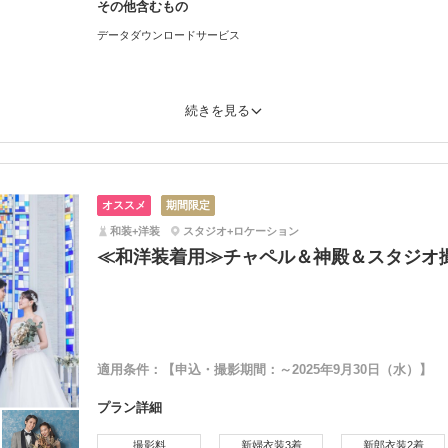
その他含むもの
データダウンロードサービス
続きを見る
オススメ
期間限定
和装+洋装
スタジオ+ロケーション
≪和洋装着用≫チャペル＆神殿＆スタジオ
適用条件：
【申込・撮影期間：～2025年9月30日（水）】
プラン詳細
撮影料
新婦衣装3着
新郎衣装2着