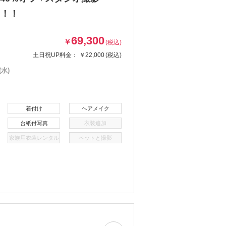
！！！
69,300
￥
(税込)
土日祝UP料金：
￥22,000
(税込)
水)
着付け
ヘアメイク
台紙付写真
衣装追加
家族用衣装レンタル
ペットと撮影