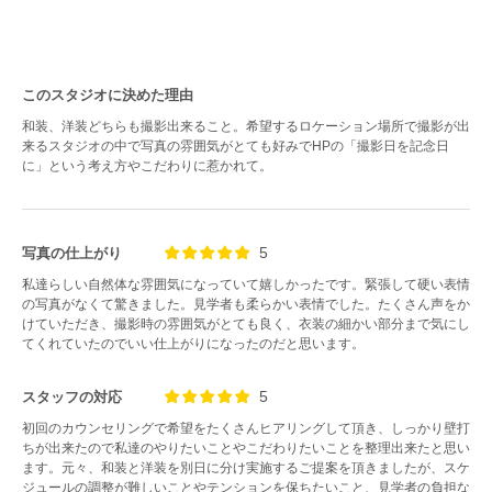
このスタジオに決めた理由
和装、洋装どちらも撮影出来ること。希望するロケーション場所で撮影が出
来るスタジオの中で写真の雰囲気がとても好みでHPの「撮影日を記念日
に」という考え方やこだわりに惹かれて。
5
写真の仕上がり
私達らしい自然体な雰囲気になっていて嬉しかったです。緊張して硬い表情
の写真がなくて驚きました。見学者も柔らかい表情でした。たくさん声をか
けていただき、撮影時の雰囲気がとても良く、衣装の細かい部分まで気にし
てくれていたのでいい仕上がりになったのだと思います。
5
スタッフの対応
初回のカウンセリングで希望をたくさんヒアリングして頂き、しっかり壁打
ちが出来たので私達のやりたいことやこだわりたいことを整理出来たと思い
ます。元々、和装と洋装を別日に分け実施するご提案を頂きましたが、スケ
ジュールの調整が難しいことやテンションを保ちたいこと、見学者の負担な