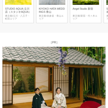
STUDIO AQUA 立川
KIYOKO HATA WEDD
Angel Studio 新宿
店（スタジオAQUA）
INGS 青山
東京都/立川・八王子・
東京都/表参道・青山エ
東京都/新宿・代々木エ
町田エリア
リア
リア
［PR］