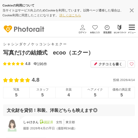
Cookieの利用について
当サイトはサービス向上のためCookieを利用しています。以降ページ遷移した場合は、
Cookie利用に同意したことになります。
詳しくはこちら
シャシンダケノケッコンシキエクー
写真だけの結婚式 ecoo（エクー）
4.8
196
件
クチコミを書く
4.8
投稿
2026/4/14
写真
スタッフ
衣装
ヘアメイク
価格の満足度
5
5
4
5
5
文化財を貸切！和装、洋装どちらも映えます◎
しゃけさん
認証済
女性
東京都
撮影
2026年4月の平日（撮影時34歳）