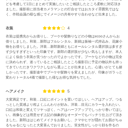
どを考慮して1日にまとめて実施したいとご相談したところ柔軟に対応頂き
ました。撮影前に担当者カメラマンとの打合せではおカタイ雰囲気ではな
く、作戦会議の様な感じでイメージの共有やすり合わせなど出来ました。
4
衣装
衣装は提携先からお借りし、ブーケや髪飾りなどの小物はecooさんからお
借りしました。和装…新郎はフルレンタル、新婦は振袖一式持込み、花嫁小
物をお借りしました。洋装…新郎新婦ともにオールレンタル選択肢は多すぎ
ず少なすぎずといった印象です。新郎の選択肢が少ない気もしますが、本人
によく似合う衣装が見つかったのでよかったです。ブーケなどの小物は完全
に決められず、迷っているとご相談したところ撮影日に予定の物以外も持っ
てきていただきワクワクしながら選ぶことが出来ました。心遣いがとても嬉
しかったです。撮影途中でブーケや髪飾りを変えましたが、印象がガラっと
変わりトータル4着で撮影した様なお得な気持ちでした。
5
ヘアメイク
大変満足です。和装…口紅にポイントを置いてほしい。ヘアはアップ。つる
っとした質感より程よくふんわりが好み。洋装…目元にカラーを入れたい。
口紅は和装と変えてツヤっぽく。ヘアはハーフアップでしっかり巻いてほし
い。画像などは用意せず上記の抽象的なオーダーでもバッチリ仕上げて頂き
ました。新郎ははじめてメイクをお願いし、クマやヒゲが隠れてお肌がちゅ
るちゅるになったと大変喜んでおりました。笑女性がしっかり顔を作るの