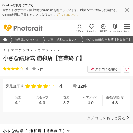
Cookieの利用について
当サイトはサービス向上のためCookieを利用しています。以降ページ遷移した場合は、
地図アプリで見る
Cookie利用に同意したことになります。
詳しくはこちら
フォトウエディング/結婚写真のPhotorait ホーム
埼玉県のスタジオ
大宮・浦和のスタジオ
小さな結婚式 浦和店【営業終了】
チイサナケッコンシキウラワテン
小さな結婚式 浦和店【営業終了】
4
12
件
クチコミを書く
4
12
件
満足度平均
写真
スタッフ
衣装
ヘアメイク
価格の満足度
4.1
4.3
3.7
4.0
4.3
クチコミをもっと見る
小さな結婚式 浦和店【営業終了】の