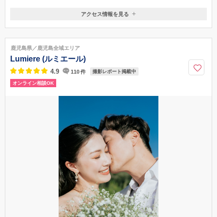
アクセス情報を見る
〒892-0804
鹿児島県鹿児島市春日町8-8
JR 鹿児島駅 車５分 徒歩15分
鹿児島県／鹿児島全域エリア
099-248-5222
Lumiere (ルミエール)
4.9
110
件
撮影レポート掲載中
オンライン相談OK