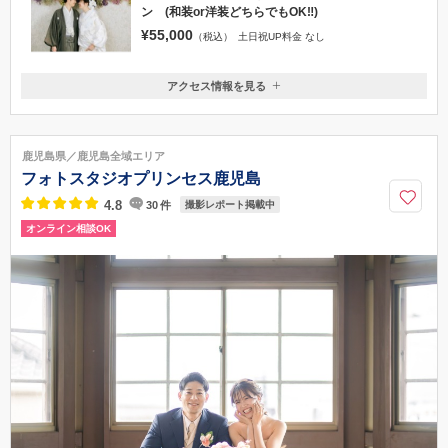
ン (和装or洋装どちらでもOK‼)
¥55,000
（税込）
土日祝UP料金 なし
アクセス情報を見る
〒892-0818
鹿児島県鹿児島市上本町15-10大雅ビル2F
JR市電鹿児島駅から徒歩5分
鹿児島県／鹿児島全域エリア
092-753-7728
フォトスタジオプリンセス鹿児島
4.8
30
件
撮影レポート掲載中
オンライン相談OK