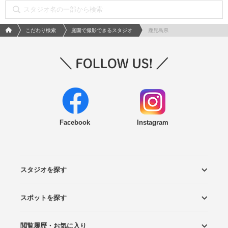
フォトウエディング/結婚写真のPhotorait ホーム
こだわり検索
庭園で撮影できるスタジオ
鹿児島県
Facebook
Instagram
スタジオを探す
スポットを探す
エリアから探す
こだわりから探す
NEW PHOTO STYLE
プランから探す
フォトタイプ診断
フォトグラファーから探す
国内リゾートから探す
閲覧履歴・お気に入り
ロケーションから探す
スタジオから探す