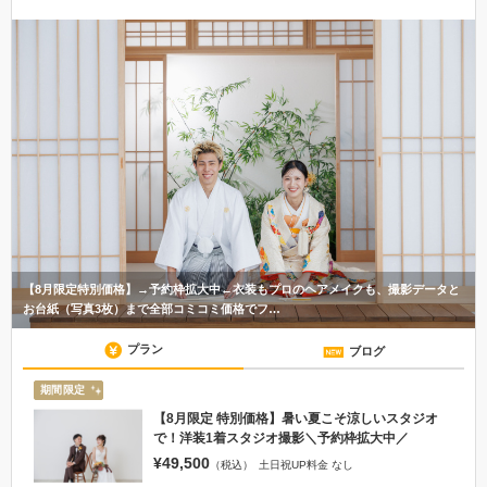
【8月限定特別価格】→予約枠拡大中←衣装もプロのヘアメイクも、撮影データと
お台紙（写真3枚）まで全部コミコミ価格でフ…
プラン
ブログ
期間限定
【8月限定 特別価格】暑い夏こそ涼しいスタジオ
で！洋装1着スタジオ撮影＼予約枠拡大中／
¥49,500
（税込）
土日祝UP料金 なし