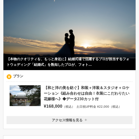
【本物のクオリティを、もっと身近に】結婚式場で活躍するプロが担当するフォ
トウェディング「結婚式」を熟知したプロが、フォト…
プラン
【和と洋の美を紡ぐ】和装＋洋装＆スタジオ＋ロケ
ーション《組み合わせは自由！衣装にこだわりたい
花嫁様へ》◆データ230カット付
¥168,000
（税込）
土日祝UP料金 ¥22,000（税込）
アクセス情報を見る
〒890-0061
鹿児島県鹿児島市天保山町9-17
市電 『荒田八幡』より徒歩15分