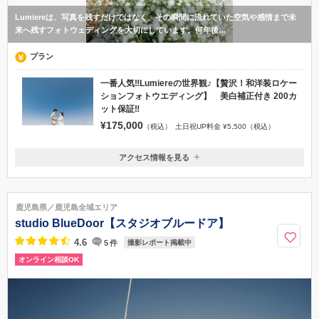
Lumiereは、写真を残すだけではなく、その瞬間に流れていた空気や感情まで未
来へ残すフォトウェディングを大切にしています。何年後…
プラン
一番人気‼︎Lumiereの世界観♪【贅沢！和洋装ロケー
ションフォトウエディング】 美白補正付き 200カ
ット保証‼︎
¥175,000
（税込）
土日祝UP料金 ¥5,500（税込）
アクセス情報を見る
〒890-0045
鹿児島県鹿児島市武一丁目21-39
鹿児島中央駅 徒歩5分 中央駅西口近く
鹿児島県／鹿児島全域エリア
099-204-0964
studio BlueDoor【スタジオブルードア】
4.6
5
件
撮影レポート掲載中
オンライン相談OK