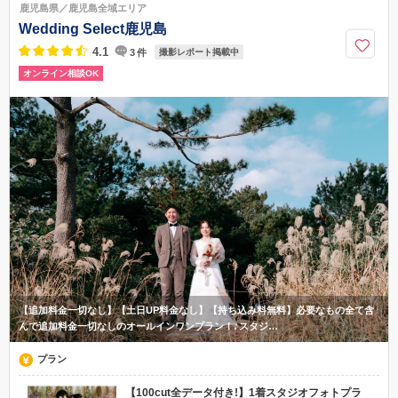
鹿児島県／鹿児島全域エリア
099-800-7123
Wedding Select鹿児島
4.1
3
件
撮影レポート掲載中
オンライン相談OK
【追加料金一切なし】【土日UP料金なし】【持ち込み料無料】必要なもの全て含
んで追加料金一切なしのオールインワンプラン！♪スタジ…
プラン
【100cut全データ付き!】1着スタジオフォトプラ