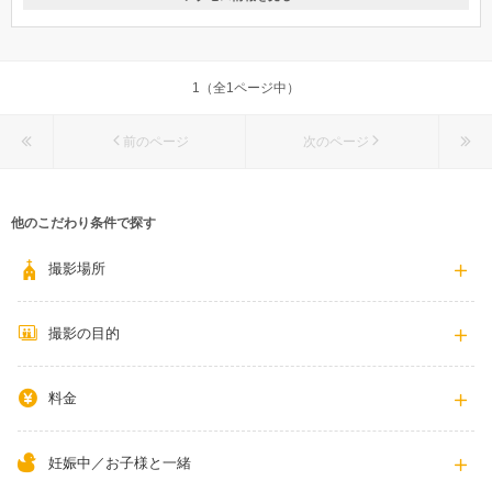
〒892-0827
鹿児島県鹿児島市中町5-26 カリーノ天文館3階
市電いづろ通下車 徒歩約2分
1（全1ページ中）
099-221-5788
前のページ
次のページ
他のこだわり条件で探す
撮影場所
撮影の目的
料金
妊娠中／お子様と一緒