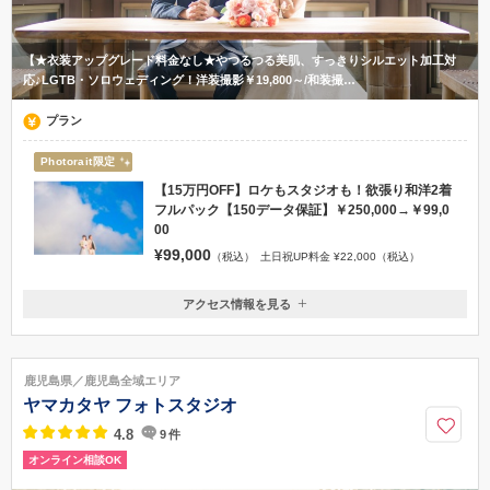
【★衣装アップグレード料金なし★やつるつる美肌、すっきりシルエット加工対
応♪LGTB・ソロウェディング！洋装撮影￥19,800～/和装撮…
プラン
Photorait限定
【15万円OFF】ロケもスタジオも！欲張り和洋2着
フルパック【150データ保証】￥250,000→￥99,0
00
¥99,000
（税込）
土日祝UP料金 ¥22,000（税込）
アクセス情報を見る
〒892-0847
鹿児島県鹿児島市西千石町17-28 NADESHIKO BLD 5F
099-219-3531
鹿児島県／鹿児島全域エリア
ヤマカタヤ フォトスタジオ
4.8
9
件
オンライン相談OK