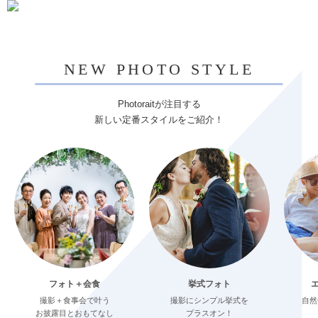
NEW PHOTO STYLE
Photoraitが注目する
新しい定番スタイルをご紹介！
フォト＋会食
挙式フォト
撮影＋食事会で叶う
撮影にシンプル挙式を
自然
お披露目とおもてなし
プラスオン！