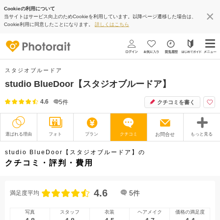
Cookieの利用について
当サイトはサービス向上のためCookieを利用しています。以降ページ遷移した場合は、
Cookie利用に同意したことになります。
詳しくはこちら
スタジオブルードア
studio BlueDoor【スタジオブルードア】
4.6
5
件
クチコミを書く
選ばれる理由
フォト
プラン
クチコミ
お問合せ
もっと見る
撮影レポート
フォトグラファー
studio BlueDoor【スタジオブルードア】の
クチコミ・評判・費用
衣装
ムービー
4.6
オプション
ブログ
5
件
満足度平均
アクセス/TEL
スタジオトップ
写真
スタッフ
衣装
ヘアメイク
価格の満足度