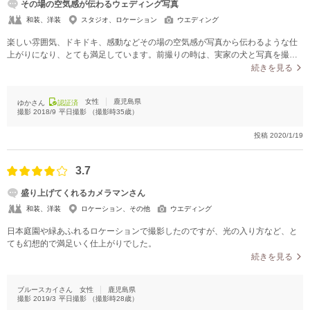
その場の空気感が伝わるウェディング写真
和装、洋装
スタジオ、ロケーション
ウエディング
楽しい雰囲気、ドキドキ、感動などその場の空気感が写真から伝わるような仕
上がりになり、とても満足しています。前撮りの時は、実家の犬と写真を撮り
たいという希望も叶えてもらいました。
続きを見る
女性
鹿児島県
ゆかさん
認証済
撮影
2018/9
平日撮影
（撮影時
35
歳）
投稿
2020/1/19
3.7
盛り上げてくれるカメラマンさん
和装、洋装
ロケーション、その他
ウエディング
日本庭園や緑あふれるロケーションで撮影したのですが、光の入り方など、と
ても幻想的で満足いく仕上がりでした。
続きを見る
ブルースカイさん
女性
鹿児島県
撮影
2019/3
平日撮影
（撮影時
28
歳）