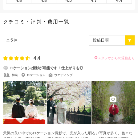
4.8
4.8
4.5
4.7
4.4
クチコミ・評判・費用一覧
5
全
件
4.4
スタジオからの返信あり
ロケーション撮影が可能です！仕上がりも◎
和装
ロケーション
ウエディング
4
天気の良い中でのロケーション撮影で、光が入った明るい写真が多く、色々な