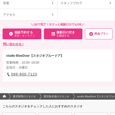
衣装
スタッフブログ
アクセス
＼1分で完了！サクッと相談だけでもOK／
相談予約する
撮影日の空き
料金プラン
来店・オンライン
を確認する
問い合わせる
studio BlueDoor【スタジオブルードア】
営業時間：10:00~19:00
定休日：火曜日
099-800-7123
フォトウエディング/結婚写真のPhotorait ホーム
鹿児島県のスタジオ
鹿児島全域のスタジオ
studio BlueDoor【スタジオ
こちらのスタジオをチェックした人におすすめのスタジオ