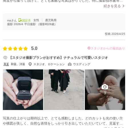
角度から撮って頂けて、とても素敵な写真ばかりでした。特に撮影指示書等は
準備せず、カメラマンさんにお任せで撮って頂きましたが、笑顔を沢山引き出
続きを見る
して下さり、とても満足しています！
女性
鹿児島県
maさん
認証済
撮影
2026/4
平日撮影
（撮影時
28
歳）
投稿
2026/4/25
5.0
スタジオからの返信あり
【スタジオ撮影プランがおすすめ】ナチュラルで可愛いスタジオ
和装、洋装
スタジオ、ロケーション
ウエディング
3
写真の仕上がりは期待以上で、とても感動しました。どのカットも光の使い方
や構図が美しく、自然な表情をしっかり引き出していただいていて、見返すた