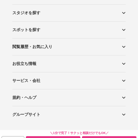
スタジオを探す
スポットを探す
エリアから探す
こだわりから探す
NEW PHOTO STYLE
プランから探す
フォトタイプ診断
フォトグラファーから探す
国内リゾートから探す
閲覧履歴・お気に入り
ロケーションから探す
スタジオから探す
お役立ち情報
閲覧スタジオ
お気に入り
サービス・会社
Wedding Photo マガジン
はじめてガイド
規約・ヘルプ
Photoraitとは
スタジオの掲載について
お問い合わせ
運営会社
サイトマップ
グループサイト
プライバシーポリシー
利用規約
ヘルプ
Wedding Park
Wedding Park 海外
Ringraph
＼1分で完了！サクッと相談だけでもOK／