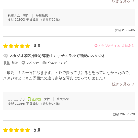
びに嬉しい気持ちになります。自分たちらしさがしっかり表現されていて、た
続きを見る
だ綺麗なだけでなく、思い出や空気感まで伝わる仕上がりになっているのが印
象的でした。細かな色味や明るさの調整も絶妙で、全体的に統一感のあるアル
福重さん
男性
鹿児島県
バムに仕上がっている点もとても満足しています。一生の記念に残る大切な写
撮影
2026/3
平日撮影
（撮影時
29
歳）
真になりました。
投稿
2026/4/5
4.8
スタジオからの返信あり
スタジオ和装撮影が素敵！♩ナチュラルで可愛いスタジオ
和装
スタジオ
ウエディング
・最高！！の一言に尽きます。・外で撮って頂けると思っていなかったので、
スタジオとはまた雰囲気の違う素敵な写真になっていました！
続きを見る
女性
鹿児島県
にこにこさん
認証済
撮影
2025/5
平日撮影
（撮影時
24
歳）
投稿
2025/5/20
5.0