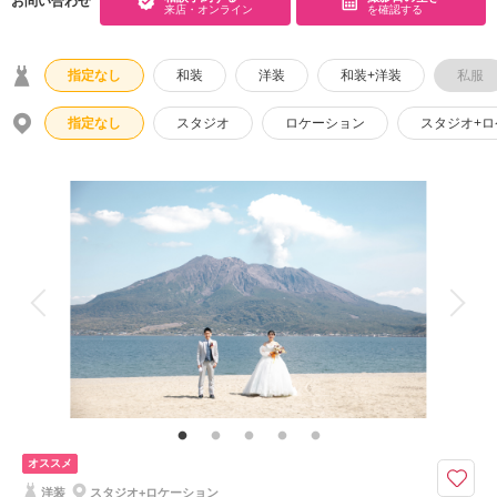
お問い合わせ
来店・オンライン
を確認する
指定なし
和装
洋装
和装+洋装
私服
指定なし
スタジオ
ロケーション
スタジオ+
オススメ
洋装
スタジオ+ロケーション