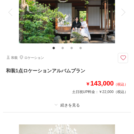
衣装追加
会食
挙式
家族と撮影
家族用衣装レンタル
ペットと撮影
洋装新郎1点、新婦２点を選べる10ページアルバムプラン データ100カッ
ト付
ロケーション撮影をゆっくりされたいお二人におすすめのプランです。
季節に合わせたロケーション場所などお二人のご希望の場所にて撮影いたし
ます。
和装
ロケーション
山形屋ブライダルサロンの豊富な衣裳からウェディング・カラードレスをお
選びいただけます。
和装1点ロケーションアルバムプラン
143,000
￥
（税込）
相談予約する
撮影日の空き
来店・オンライン
を確認する
土日祝UP料金：
￥22,000
（税込）
プラン詳細
撮影料
新婦衣装1着
新郎衣装1着