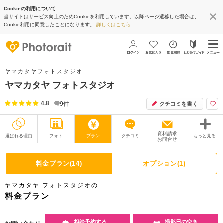
Cookieの利用について
当サイトはサービス向上のためCookieを利用しています。以降ページ遷移した場合は、
Cookie利用に同意したことになります。
詳しくはこちら
ヤマカタヤフォトスタジオ
ヤマカタヤ フォトスタジオ
4.8
9
件
クチコミを書く
資料請求
選ばれる理由
フォト
プラン
クチコミ
もっと見る
お問合せ
撮影レポート
フォトグラファー
料金プラン(14)
オプション(1)
衣装
ムービー
ヤマカタヤ フォトスタジオの
オプション
ブログ
料金プラン
アクセス/TEL
スタジオトップ
相談予約する
撮影日の空き