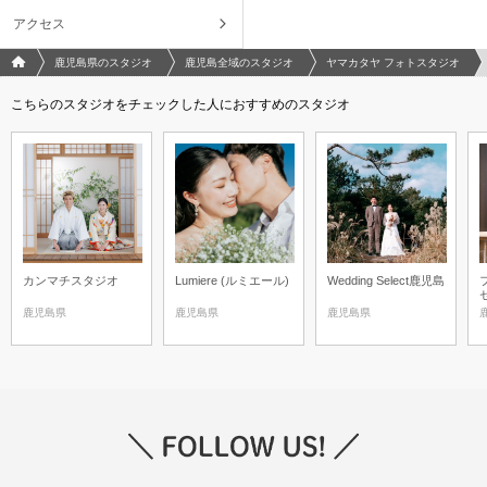
映させたいなどヤマカタヤフォトスタジオが提案するレタッチプランはお客
アクセス
様自身での操作も可能な最新レタッチ。「盛り過ぎない」「やりすぎない」
を実現 無料体験もできるのでお気軽にご相談ください
フォトウエディング/結婚写真のPhotorait ホーム
鹿児島県のスタジオ
鹿児島全域のスタジオ
ヤマカタヤ フォトスタジオ
こちらのスタジオをチェックした人におすすめのスタジオ
相談予約する
撮影日の空き
来店・オンライン
を確認する
カンマチスタジオ
Lumiere (ルミエール)
Wedding Select鹿児島
鹿児島県
鹿児島県
鹿児島県