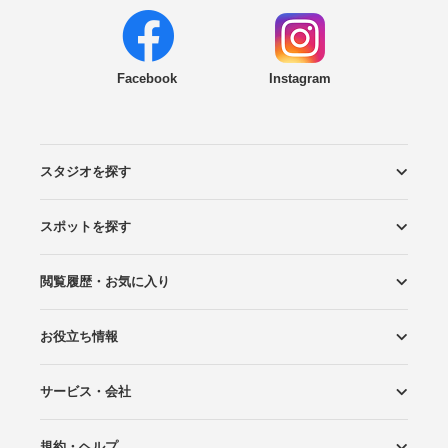
Facebook
Instagram
スタジオを探す
スポットを探す
エリアから探す
こだわりから探す
NEW PHOTO STYLE
プランから探す
フォトタイプ診断
フォトグラファーから探す
国内リゾートから探す
閲覧履歴・お気に入り
ロケーションから探す
スタジオから探す
お役立ち情報
閲覧スタジオ
お気に入り
サービス・会社
Wedding Photo マガジン
はじめてガイド
規約・ヘルプ
Photoraitとは
スタジオの掲載について
お問い合わせ
運営会社
サイトマップ