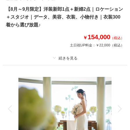
【8月～9月限定】洋装新郎1点＋新婦2点｜ロケーション
＋スタジオ｜データ、美容、衣装、小物付き｜衣装300
着から選び放題♪
154,000
￥
（税込）
土日祝UP料金：
￥22,000
（税込）
プラン詳細
撮影料
新婦衣装2着
新郎衣装1着
着付け
ヘアメイク
小物一式
アルバム
データ 150 カット
台紙付写真
衣装追加
会食
挙式
家族と撮影
家族用衣装レンタル
ペットと撮影
【8月～9月限定】新郎1点新婦2点の洋装ロケスタプラン（データ150カッ
ト付）