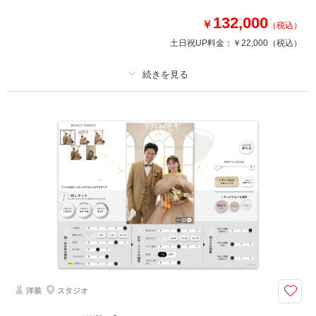
●着付け・ヘアメイク・小物一式
132,000
￥
（税込）
●その他 ネックレス、イヤリング、靴、髪飾りなど
土日祝UP料金：
￥22,000
（税込）
相談予約する
撮影日の空き
来店・オンライン
を確認する
プラン詳細
撮影料
新婦衣装1着
新郎衣装1着
着付け
ヘアメイク
小物一式
アルバム 10 P
データ 50 カット
台紙付写真
衣装追加
会食
挙式
家族と撮影
家族用衣装レンタル
ペットと撮影
その他含むもの
和傘、髪飾り、綿帽子など
和装新郎1点、新婦１点を選べる10ページアルバムプラン データ50カット
洋装
スタジオ
付
スタジオ撮影をご希望のお二人におすすめのプランです。