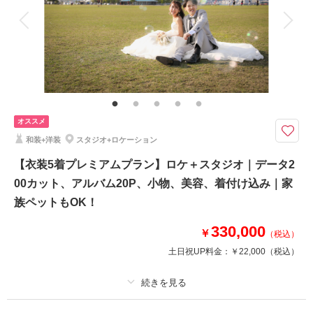
衣装追加
会食
挙式
家族と撮影
家族用衣装レンタル
ペットと撮影
【8月～9月限定】新郎2点新婦2点の和洋装ロケーションプラン（データ15
0カット付）
●新郎衣裳：タキシード1点・紋付袴1点
●新婦衣裳：ドレス1点・和装（色打掛or白無垢）1点
オススメ
●ロケーション2カ所
和装+洋装
スタジオ+ロケーション
●データ１５０カット
●着付け・ヘアメイク・小物一式
【衣装5着プレミアムプラン】ロケ＋スタジオ｜データ2
●その他 ネックレス、イヤリング、靴、髪飾りなど
00カット、アルバム20P、小物、美容、着付け込み｜家
族ペットもOK！
相談予約する
撮影日の空き
来店・オンライン
を確認する
330,000
￥
（税込）
土日祝UP料金：
￥22,000
（税込）
プラン詳細