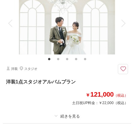
着付け
ヘアメイク
小物一式
アルバム 10 P
データ 50 カット
台紙付写真
衣装追加
会食
挙式
家族と撮影
家族用衣装レンタル
ペットと撮影
その他含むもの
綿帽子、和傘、髪飾りなど
和装新郎1点、新婦１点を選べる10ページアルバムプラン データ50カット
付
洋装
スタジオ
ロケーション撮影をゆっくりされたいお二人におすすめのプランです。
季節に合わせたロケーション場所などお二人のご希望の場所にて撮影いたし
洋装1点スタジオアルバムプラン
ます。
山形屋ブライダルサロンの豊富な衣裳から選べます。
121,000
￥
（税込）
土日祝UP料金：
￥22,000
（税込）
相談予約する
撮影日の空き
来店・オンライン
を確認する
プラン詳細