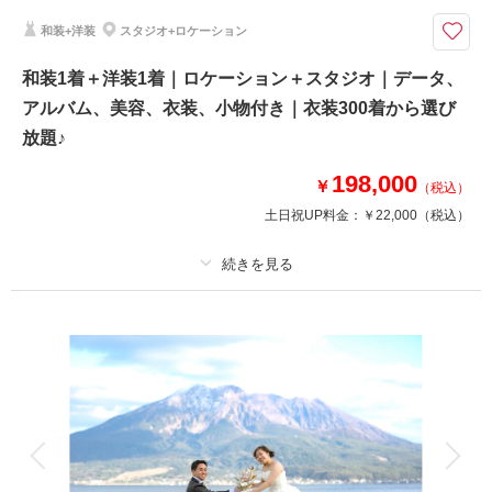
●10Pミニアルバム付き！
和装+洋装
スタジオ+ロケーション
●着付け・ヘアメイク・小物一式
●その他 ネックレス、イヤリング、靴、髪飾りなど
和装1着＋洋装1着｜ロケーション＋スタジオ｜データ、
※別途チャペル使用料が発生いたします（11,000円〜）
アルバム、美容、衣装、小物付き｜衣装300着から選び
放題♪
相談予約する
撮影日の空き
来店・オンライン
を確認する
198,000
￥
（税込）
土日祝UP料金：
￥22,000
（税込）
プラン詳細
撮影料
新婦衣装2着
新郎衣装2着
着付け
ヘアメイク
小物一式
アルバム 10 P
データ 100 カット
台紙付写真
衣装追加
会食
挙式
家族と撮影
家族用衣装レンタル
ペットと撮影