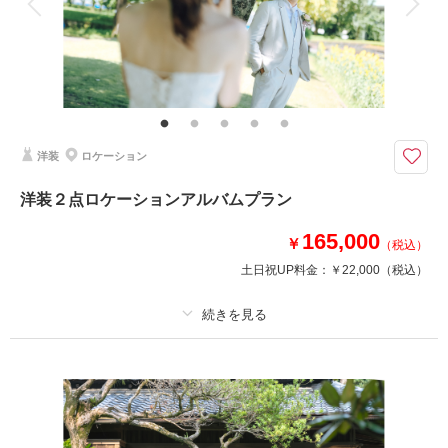
家族と撮影
家族用衣装レンタル
ペットと撮影
洋装新郎1点、新婦１点を選べる10ページアルバムプラン データ50カット
付
ロケーション撮影をゆっくりされたいお二人におすすめのプランです。
季節に合わせたロケーション場所などお二人のご希望の場所にて撮影いたし
ます。
洋装
ロケーション
ウェディング・カクテルから選べます。
洋装２点ロケーションアルバムプラン
相談予約する
撮影日の空き
165,000
来店・オンライン
を確認する
￥
（税込）
土日祝UP料金：
￥22,000
（税込）
プラン詳細
撮影料
新婦衣装2着
新郎衣装1着
着付け
ヘアメイク
小物一式
アルバム 10 P
データ 100 カット
台紙付写真