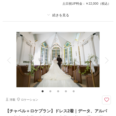
土日祝UP料金：
￥22,000
（税込）
プラン詳細
撮影料
新婦衣装1着
新郎衣装1着
着付け
ヘアメイク
小物一式
アルバム 10 P
データ 50 カット
台紙付写真
衣装追加
会食
挙式
家族と撮影
家族用衣装レンタル
ペットと撮影
NEW！チャペルフォトプラン
選べるチャペルは8会場！
お好みの雰囲気に合わせてご提案させていただきます。
まずはお気軽にご相談ください！
洋装
ロケーション
※別途チャペル使用料が発生いたします（11,000円〜）
【チャペル＋ロケプラン】ドレス2着｜データ、アルバ