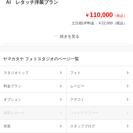
AI レタッチ洋装プラン
バリエーション豊かな背景で撮影できます。
白無垢か色打掛・紋付袴約１８０着から選べます。
110,000
￥
（税込）
土日祝UP料金：
￥22,000
（税込）
相談予約する
撮影日の空き
来店・オンライン
を確認する
プラン詳細
ヤマカタヤ フォトスタジオのページ一覧
撮影料
新婦衣装2着
新郎衣装1着
着付け
ヘアメイク
小物一式
スタジオトップ
フォト
アルバム
データ 100 カット
台紙付写真
衣装追加
会食
挙式
料金プラン
ムービー
家族と撮影
家族用衣装レンタル
ペットと撮影
オプション
クチコミ
その他含むもの
レタッチデータ100カット 元データ100カット
撮影レポート
フォトグラファー
AIの最新技術があなたのキレイを提案します
衣装
スタッフブログ
レタッチはしたいけど自分らしさは活かしたい レタッチに自分の意見を反