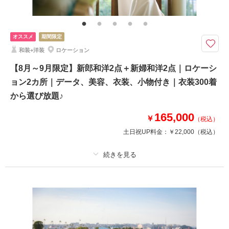
●新郎衣裳：タキシード1点
●新婦衣裳：ウェディング・カクテル
●ロケーション＋スタジオ
オススメ
期間限定
●データ１５０カット
和装+洋装
ロケーション
●着付け・ヘアメイク・小物一式
●その他 ネックレス、イヤリング、靴、髪飾りなど
【8月～9月限定】新郎和洋2点＋新婦和洋2点｜ロケーシ
ョン2カ所｜データ、美容、衣装、小物付き｜衣装300着
から選び放題♪
相談予約する
撮影日の空き
来店・オンライン
を確認する
165,000
￥
（税込）
土日祝UP料金：
￥22,000
（税込）
適用条件：
8月～9月までに撮影の方限定
プラン詳細
撮影料
新婦衣装2着
新郎衣装2着
着付け
ヘアメイク
小物一式
アルバム
データ 150 カット
台紙付写真