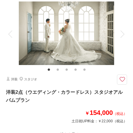
撮影料
新婦衣装1着
新郎衣装1着
着付け
ヘアメイク
小物一式
アルバム 10 P
データ 50 カット
台紙付写真
衣装追加
会食
挙式
家族と撮影
家族用衣装レンタル
ペットと撮影
洋装新郎1点、新婦１点を選べる10ページアルバムプラン データ50カット
付
スタジオ撮影をご希望のお二人におすすめのプランです。
バリエーション豊かな背景で撮影できます。
ウェディング・カクテル約３００着から選べます。
洋装
スタジオ
洋装2点（ウエディング・カラードレス）スタジオアル
相談予約する
撮影日の空き
来店・オンライン
を確認する
バムプラン
154,000
￥
（税込）
土日祝UP料金：
￥22,000
（税込）