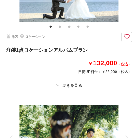
衣裳300着から選べる！新郎2点新婦2点の和洋装ロケスタプラン（データ1
00カット付）
●新郎衣裳：タキシード1点・紋付袴1点
●新婦衣裳：ドレス1点・和装（色打掛or白無垢）1点
●ロケーション＋スタジオ
洋装
ロケーション
●さらに！10Pミニアルバム付き！
●着付け・ヘアメイク・小物一式
洋装1点ロケーションアルバムプラン
●その他 ネックレス、イヤリング、靴、髪飾りなど
132,000
￥
（税込）
相談予約する
撮影日の空き
土日祝UP料金：
￥22,000
（税込）
来店・オンライン
を確認する
プラン詳細
撮影料
新婦衣装1着
新郎衣装1着
着付け
ヘアメイク
小物一式
アルバム 10 P
データ 50 カット
台紙付写真
衣装追加
会食
挙式