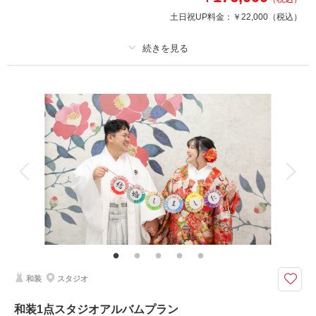
土日祝UP料金：
￥22,000
（税込）
プラン詳細
撮影料
新婦衣装2着
新郎衣装2着
着付け
ヘアメイク
小物一式
アルバム 10 P
データ 100 カット
台紙付写真
衣装追加
会食
挙式
家族と撮影
家族用衣装レンタル
ペットと撮影
その他含むもの
和傘、髪飾り、綿帽子など
新郎2点、新婦2点を選べる10ページアルバムプラン データ100カット付
●新郎衣裳：タキシード1点・紋付袴1点
和装
スタジオ
●新婦衣裳：ドレス1点・和装（色打掛or白無垢）1点
●スタジオ
和装1点スタジオアルバムプラン
●さらに！10Pミニアルバム付き！