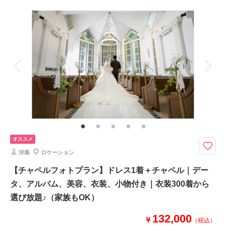
撮影料
新婦衣装3着
新郎衣装2着
着付け
ヘアメイク
小物一式
アルバム 20 P
データ 200 カット
台紙付写真
衣装追加
会食
挙式
家族と撮影
家族用衣装レンタル
ペットと撮影
新郎２点 新婦３点 和洋から自由に選べる 充実の20Pアルバム データ
200カット
新郎様：タキシード、紋付袴から２着
新婦様：ウェディングドレス、カラードレス、色打掛、白無垢から３着
オススメ
山形屋ブライダルサロンが誇る、ブランドドレスや高級和装・最新作の衣裳
洋装
ロケーション
まで500着以上が制限なしに選べるプレミアムなプランです。
【チャペルフォトプラン】ドレス1着＋チャペル｜デー
タ、アルバム、美容、衣装、小物付き｜衣装300着から
相談予約する
撮影日の空き
来店・オンライン
を確認する
選び放題♪（家族もOK）
132,000
￥
（税込）