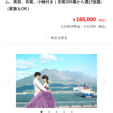
ム、美容、衣装、小物付き｜衣装300着から選び放題♪
相談予約する
撮影日の空き
（家族もOK）
来店・オンライン
を確認する
165,000
￥
（税込）
土日祝UP料金：
￥22,000
（税込）
プラン詳細
撮影料
新婦衣装2着
新郎衣装1着
着付け
ヘアメイク
小物一式
アルバム 10 P
データ 100 カット
台紙付写真
衣装追加
会食
挙式
家族と撮影
家族用衣装レンタル
ペットと撮影
選べるチャペルは8会場！＋ロケーション1箇所プラン（ドレス2着）
●新郎衣裳：タキシード1点
●新婦衣裳：ドレス2点
●チャペル＋ロケ1箇所