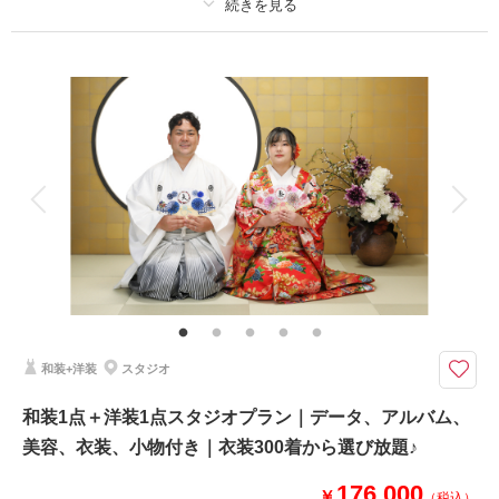
プラン詳細
撮影料
新婦衣装2着
新郎衣装1着
着付け
ヘアメイク
小物一式
アルバム 10 P
データ 100 カット
台紙付写真
衣装追加
会食
挙式
家族と撮影
家族用衣装レンタル
ペットと撮影
洋装新郎1点、新婦１点を選べる10ページアルバムプラン データ100カッ
ト付
スタジオ撮影をご希望のお二人におすすめのプランです。
バリエーション豊かな背景で撮影できます。
ウェディング・カクテル約３００着から選べます。
和装+洋装
スタジオ
和装1点＋洋装1点スタジオプラン｜データ、アルバム、
相談予約する
撮影日の空き
来店・オンライン
を確認する
美容、衣装、小物付き｜衣装300着から選び放題♪
176,000
￥
（税込）