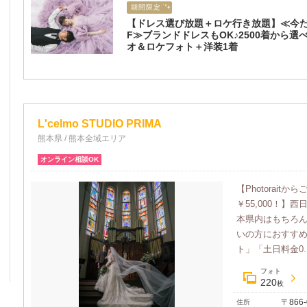
期間限定
【ドレス選び放題＋ロケ行き放題】≪今だ
F≫ブランドドレスもOK♪2500着から選
オ＆ロケフォト＋洋装1着
L'celmo STUDIO PRIMA
熊本県 / 熊本全域エリア
オンライン相談OK
【Photorai
￥55,000！
本県内はもちろ
いの方におすすめ
ト」「土日料金0..
フォト
220
枚
〒866
住所