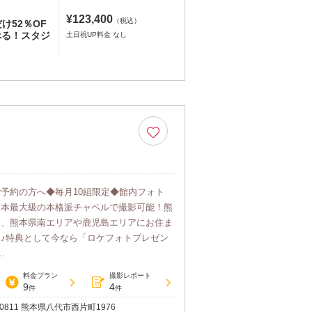
¥123,400
（税込）
け52％OF
べる！スタジ
土日祝UP料金 なし
tからご予約の方へ◆毎月10組限定◆館内フォト
】西日本最大級の本格派チャペルで撮影可能！熊
ん、熊本県南エリアや鹿児島エリアにお住ま
♪特典として今なら「ロケフォトプレゼン
.
料金プラン
撮影レポート
9
4
件
件
-0811 熊本県八代市西片町1976