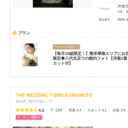
JR鹿
アクセス
1分、
0965-
電話番号
プラン
Photorait限定
【毎月10組限定！】熊本県南エリアにお
限定◆八代支店での館内フォト【洋装1着
カット付】
THE WEDDING TOWN KUMAMOTO
熊本県 / 熊本全域エリア
4.2
13
件
写真
4.4
スタッフ
4.1
衣装
3.8
オンライン相談OK