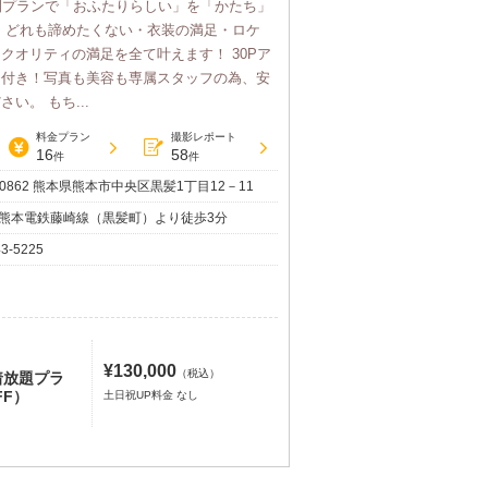
間プランで「おふたりらしい」を「かたち」
 どれも諦めたくない・衣装の満足・ロケ
クオリティの満足を全て叶えます！ 30Pア
タ付き！写真も美容も専属スタッフの為、安
い。 もち...
料金プラン
撮影レポート
16
58
件
件
-0862 熊本県熊本市中央区黒髪1丁目12－11
熊本電鉄藤崎線（黒髪町）より徒歩3分
43-5225
¥130,000
（税込）
着放題プラ
FF）
土日祝UP料金 なし