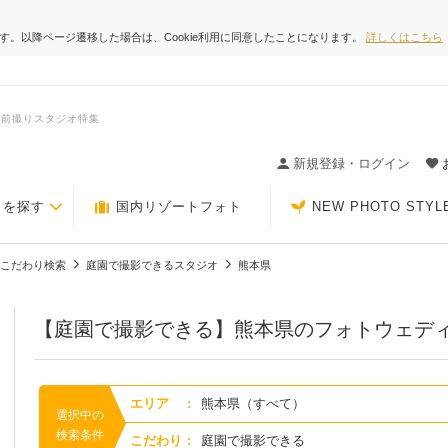
ます。以降ページ遷移した場合は、Cookie利用に同意したことになります。
詳しくはこちら
・前撮りスタジオ特集
ィングの決め手が見つかるクチコミサイト-Photorait
新規登録・ログイン
トを探す
国内リゾートフォト
NEW PHOTO STYL
こだわり検索
庭園で撮影できるスタジオ
熊本県
【庭園で撮影できる】熊本県のフォトウェデ
エリア
:
熊本県（すべて）
選択中の
検索条件
こだわり
:
庭園で撮影できる