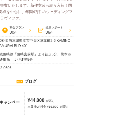
ご提案いたします。新作衣装も続々入荷！国
5拠点を中心に、年間4万件のウェディングフ
ヴィファ...
料金プラン
撮影レポート
30
36
件
件
-0843 熊本県熊本市中央区草葉町2-6 KAMINO
AMURAI BLD.401
鉄藤崎線「藤崎宮前駅」より徒歩5分、熊本市
通町筋」より徒歩8分
12-0606
ブログ
¥44,000
（税込）
Fキャンペー
土日祝UP料金 ¥16,500（税込）