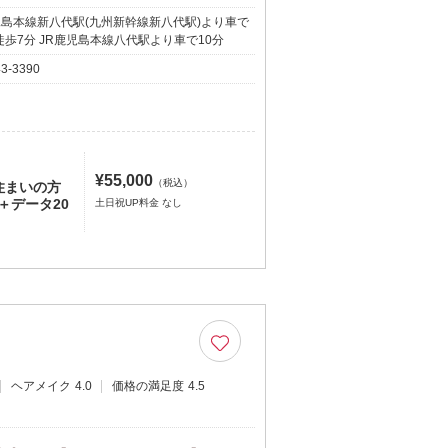
児島本線新八代駅(九州新幹線新八代駅)より車で
徒歩7分 JR鹿児島本線八代駅より車で10分
43-3390
¥55,000
（税込）
住まいの方
＋データ20
土日祝UP料金 なし
ヘアメイク
4.0
価格の満足度
4.5