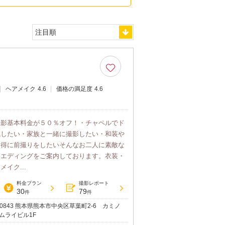
ヘアメイク
4.6
価格の満足度
4.6
撮影基本料金が５０％オフ！・チャペルでド
残したい・家族と一緒に撮影したい・和装や
お得に前撮りをしたいそんなお二人に素敵な
ウエディングをご案内しております。衣装・
イク...
料金プラン
撮影レポート
30
79
件
件
0-0843 熊本県熊本市中央区草葉町2‐6 カミノ
ムライビル1F