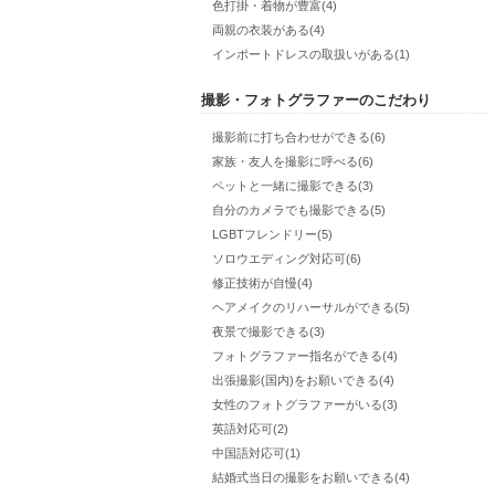
色打掛・着物が豊富(4)
両親の衣装がある(4)
インポートドレスの取扱いがある(1)
撮影・フォトグラファーのこだわり
撮影前に打ち合わせができる(6)
家族・友人を撮影に呼べる(6)
ペットと一緒に撮影できる(3)
自分のカメラでも撮影できる(5)
LGBTフレンドリー(5)
ソロウエディング対応可(6)
修正技術が自慢(4)
ヘアメイクのリハーサルができる(5)
夜景で撮影できる(3)
フォトグラファー指名ができる(4)
出張撮影(国内)をお願いできる(4)
女性のフォトグラファーがいる(3)
英語対応可(2)
中国語対応可(1)
結婚式当日の撮影をお願いできる(4)