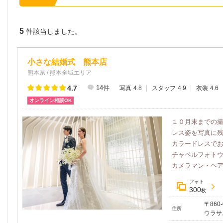
5
件該当しました。
小さな結婚式 熊本店
熊本県 / 熊本全域エリア
4.7
14
件
写真
4.8
スタッフ
4.9
衣装
4.6
オンライン相談OK
１０月末までの
レス姿を写真に
カラードレスで
チャペルフォト
カメラマン・ヘアメ
フォト
300
枚
〒86
住所
ウラサ