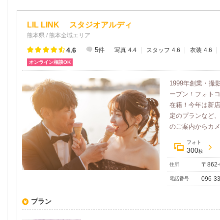
LIL LINK スタジオアルディ
熊本県 / 熊本全域エリア
4.6
5
件
写真
4.4
スタッフ
4.6
衣装
4.6
オンライン相談OK
1999年創業・撮影
ープン！フォト
在籍！今年は新
定のプランなど
のご案内からカメラ
フォト
300
枚
〒862
住所
096-33
電話番号
プラン