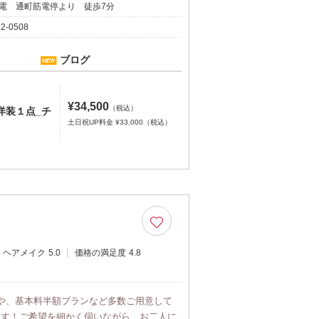
電 通町筋電停より 徒歩7分
12-0508
ブログ
¥34,500
（税込）
】洋装１点_チ
土日祝UP料金 ¥33,000（税込）
ヘアメイク
5.0
価格の満足度
4.8
や、基本料半額プランなど多数ご用意して
ます！ご希望を細かく伺いながら、お二人に