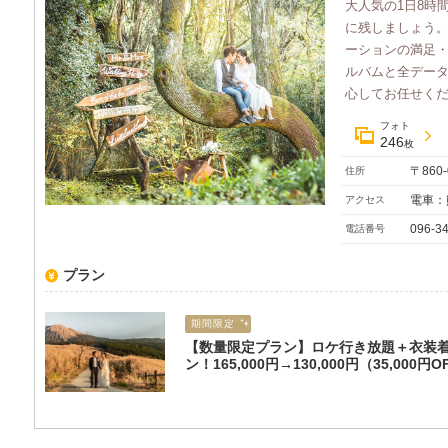
大人気の1日8時
に残しましょう。
ーションの満足・
ルバムと全デー
心してお任せくださ
フォト
246
枚
〒860
住所
電車：
アクセス
096-3
電話番号
プラン
期間限定
【数量限定プラン】ロケ行き放題＋衣装
ン！165,000円→130,000円（35,000円O