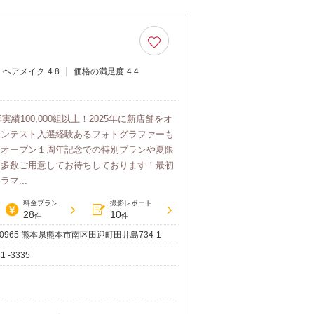
ヘアメイク
4.8
価格の満足度
4.4
実績100,000組以上！2025年に新店舗をオ
コンテスト入選経験あるフォトグラファーも
店オープン１周年記念での特別プランや夏限
、多数ご用意してお待ちしております！最初
マ...
料金プラン
撮影レポート
28
10
件
件
-0965 熊本県熊本市南区田迎町田井島734-1
1 -3335