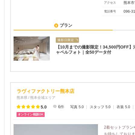
熊本市
アクセス
096-3
電話番号
プラン
撮影日限定
【10月までの撮影限定！34,500円OFF
ャペルフォト｜全50データ付
ラヴィファクトリー熊本店
熊本県 / 熊本全域エリア
5.0
6
件
写真
5.0
スタッフ
5.0
衣装
5.0
オンライン相談OK
2着セットプラン
お待ちしており