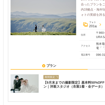
合ったプランを
内19拠点・海外
ォトの実績を誇るラ
フォト
201
枚
〒860
住所
URA S
熊本電
アクセス
電「「
096-3
電話番号
プラン
期間限定
【9月末までの撮影限定】基本料50%OF
ン｜洋装スタジオ（衣装1着・全データ）