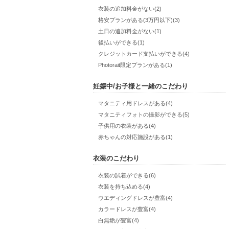
衣装の追加料金がない(2)
格安プランがある(3万円以下)(3)
土日の追加料金がない(1)
後払いができる(1)
クレジットカード支払いができる(4)
Photorait限定プランがある(1)
妊娠中/お子様と一緒のこだわり
マタニティ用ドレスがある(4)
マタニティフォトの撮影ができる(5)
子供用の衣装がある(4)
赤ちゃんの対応施設がある(1)
衣装のこだわり
衣装の試着ができる(6)
衣装を持ち込める(4)
ウエディングドレスが豊富(4)
カラードレスが豊富(4)
白無垢が豊富(4)