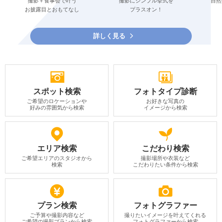
撮影＋食事会で叶う
撮影にシンプル挙式を
自然
お披露目とおもてなし
プラスオン！
詳しく見る
スポット検索
フォトタイプ診断
ご希望のロケーションや
お好きな写真の
好みの雰囲気から検索
イメージから検索
エリア検索
こだわり検索
ご希望エリアのスタジオから
撮影場所や衣装など
検索
こだわりたい条件から検索
プラン検索
フォトグラファー
ご予算や撮影内容など
撮りたいイメージを叶えてくれる
ご希望の撮影プランから検索
フォトグラファーから検索