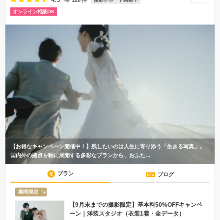
126
件
オンライン相談OK
【お得なキャンペーン開催中！】残したいのは人生に寄り添う「生きる写真」。
国内外の拠点を軸に展開する多彩なプランから、おふた…
プラン
ブログ
期間限定
【9月末までの撮影限定】基本料50%OFFキャンペ
ーン｜洋装スタジオ（衣装1着・全データ）