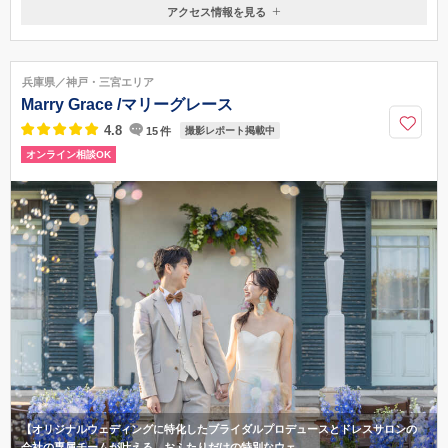
アクセス情報を見る
〒650-0022
兵庫県神戸市中央区元町通1－8－４
JR 元町駅・阪神元町駅 徒歩5分 元町商店街内
兵庫県／神戸・三宮エリア
078-977-8180
Marry Grace /マリーグレース
4.8
15
件
撮影レポート掲載中
オンライン相談OK
【オリジナルウェディングに特化したブライダルプロデュースとドレスサロンの
会社の専属チームが叶える、おふたりだけの特別なウェ…