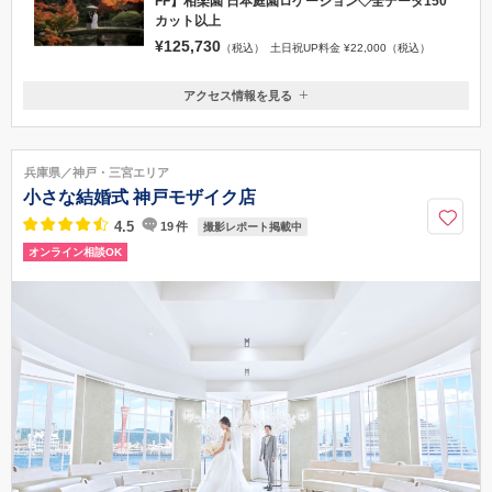
FF】相楽園 日本庭園ロケーション◇全データ150
カット以上
¥125,730
（税込）
土日祝UP料金 ¥22,000（税込）
アクセス情報を見る
〒650-0044
兵庫県神戸市中央区東川崎町1-7-2 神戸ハーバーランドUmie サウスモー
ル6階
兵庫県／神戸・三宮エリア
【電車でのアクセス】JR神戸駅から徒歩5分、高速神戸駅から徒歩8分、
小さな結婚式 神戸モザイク店
ハーバーランド駅から徒歩5分 【車でのアクセス】駐車券サービスあり!!
※Umieの駐車場に限る。※土日は周辺道路・駐車場が大変混雑いたしま
4.5
19
件
撮影レポート掲載中
す。公共交通機関をご利用ください。。
オンライン相談OK
078-381-7112