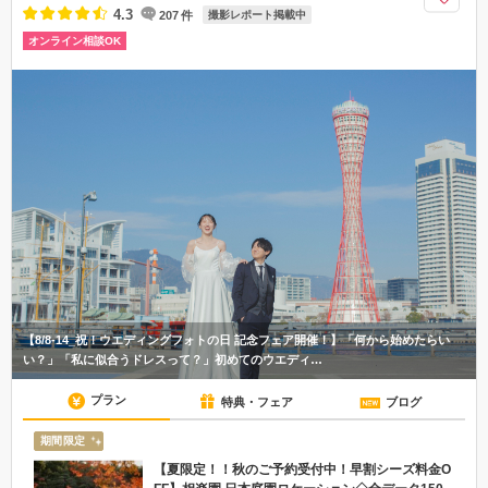
4.3
207
件
撮影レポート掲載中
オンライン相談OK
【8/8-14_祝！ウエディングフォトの日 記念フェア開催！】「何から始めたらい
い？」「私に似合うドレスって？」初めてのウエディ…
プラン
特典・フェア
ブログ
期間限定
【夏限定！！秋のご予約受付中！早割シーズ料金O