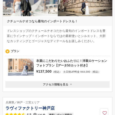
クチュールナオコなら最旬のインポートドレスも！
ドレスショップのクチュールナオコだから最旬のインポートドレスを豊
富にラインナップ！インポートならではの素材使いとシルエット、大胆
なカッティングとゴージャスなディテールをお楽しみください。
プラン
衣裳にこだわりたいおふたりに！洋装ロケーション
フォトプラン【データ50カット付き】
¥137,500
（税込）
土日祝UP料金 ¥44,000（税込）
アクセス情報を見る
〒650-0037
兵庫県神戸市中央区明石町31-1
JR「元町駅」徒歩4分/地下鉄海岸線「旧居留地 大丸前駅」1番・2番出口
兵庫県／神戸・三宮エリア
徒歩3分
ラヴィファクトリー神戸店
078-322-0705
4.5
撮影レポート掲載中