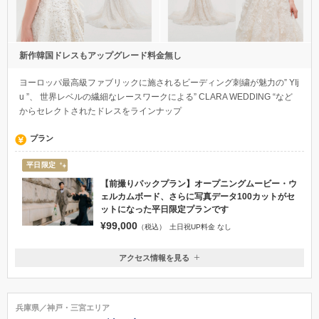
新作韓国ドレスもアップグレード料金無し
ヨーロッパ最高級ファブリックに施されるビーディング刺繍が魅力の” YIj
u ”、 世界レベルの繊細なレースワークによる” CLARA WEDDING “など
からセレクトされたドレスをラインナップ
プラン
平日限定
【前撮りパックプラン】オープニングムービー・ウ
ェルカムボード、さらに写真データ100カットがセ
ットになった平日限定プランです
¥99,000
（税込）
土日祝UP料金 なし
アクセス情報を見る
〒650-0012
兵庫県神戸市中央区北長狭通３丁目１２−３ 302
JR元町駅東口より徒歩5分、JR三ノ宮駅、阪急三ノ宮駅より徒歩10分
兵庫県／神戸・三宮エリア