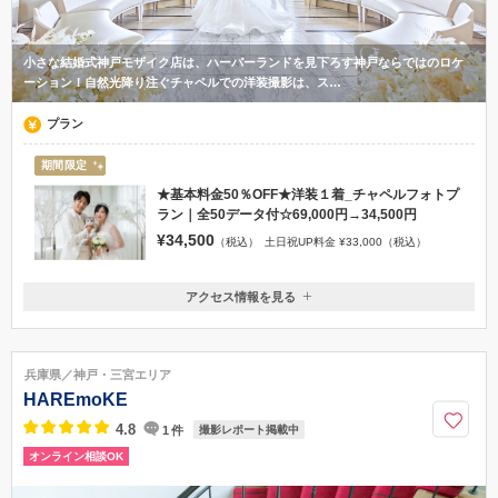
小さな結婚式神戸モザイク店は、ハーバーランドを見下ろす神戸ならではのロケ
ーション！自然光降り注ぐチャペルでの洋装撮影は、ス…
プラン
期間限定
★基本料金50％OFF★洋装１着_チャペルフォトプ
ラン｜全50データ付☆69,000円→34,500円
¥34,500
（税込）
土日祝UP料金 ¥33,000（税込）
アクセス情報を見る
〒650-0044
兵庫県神戸市中央区東川崎町1-6-1モザイク3Ｆ
JR神戸線『神戸』駅26、27番出口約300メートル
兵庫県／神戸・三宮エリア
0120-945-906
HAREmoKE
4.8
1
件
撮影レポート掲載中
オンライン相談OK