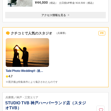
¥44,000
（税込）
土日祝UP料金 ¥16,500（税込）
アクセス情報を見る
〒650-0024
兵庫県神戸市中央区海岸通3 シップ神戸海岸ビル1F
JR元町駅 東改札口より徒歩7分／地下鉄海岸線 旧居留地・大丸前
クチコミで人気のスタジオ
（兵庫県）
PR
駅 1番出口より徒歩4分
078-321-0022
Tabi Photo Wedding®︎ -淡…
4.7
※星評価は特集条件により集計されたものです
兵庫県／神戸・三宮エリア
STUDIO TVB 神戸ハーバーランド店（スタジ
オTVB）