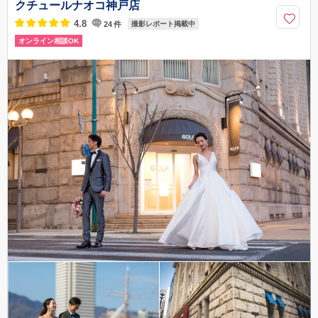
050-5482-9969
クチュールナオコ神戸店
4.8
24
件
撮影レポート掲載中
オンライン相談OK