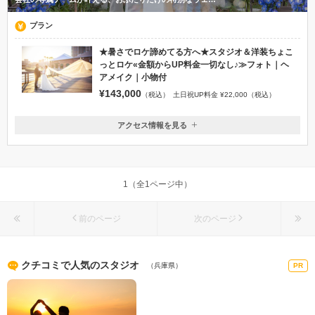
プラン
★暑さでロケ諦めてる方へ★スタジオ＆洋装ちょこ
っとロケ«金額からUP料金一切なし♪≫フォト｜ヘ
アメイク｜小物付
¥143,000
（税込）
土日祝UP料金 ¥22,000（税込）
アクセス情報を見る
〒650-0023
兵庫県神戸市中央区栄町通3-4-10-501
神戸私営地下鉄海岸線 みなと元町駅２番出口／徒歩1分
1（全1ページ中）
078-322-4515
前のページ
次のページ
クチコミで人気のスタジオ
（兵庫県）
PR