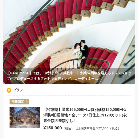
【HAREmoKE】では、〈特別プラン掲載中！〉創業57周年を迎えるドレスショッ
プがプロデュースするフォトウェディング。コーディネー…
プラン
期間限定
【特別割】通常165,000円→特別価格150,000円☆
洋装×旧居留地＊全データ7日仕上げ(120カット)衣
裳金額の差額なし！
¥150,000
（税込）
土日祝UP料金 ¥22,000（税込）