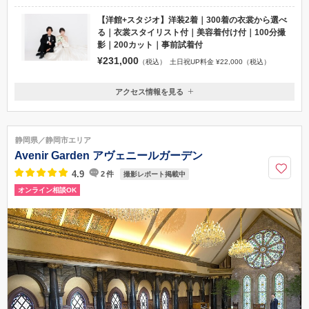
【洋館+スタジオ】洋装2着｜300着の衣裳から選べ
る｜衣裳スタイリスト付｜美容着付け付｜100分撮
影｜200カット｜事前試着付
¥231,000
（税込）
土日祝UP料金 ¥22,000（税込）
アクセス情報を見る
〒420-0065
静岡県静岡市葵区新通1-4-22
●自家用車をご利用のお客様 お店の前に無料駐車場を７台分完備してお
静岡県／静岡市エリア
りますのでご利用ください。 ●公共交通機関をご利用のお客様 静岡駅より
Avenir Garden アヴェニールガーデン
路線バスにて「本通６丁目」下車徒歩1分にてお越しいただけます。
4.9
2
件
撮影レポート掲載中
054-266-3300
オンライン相談OK