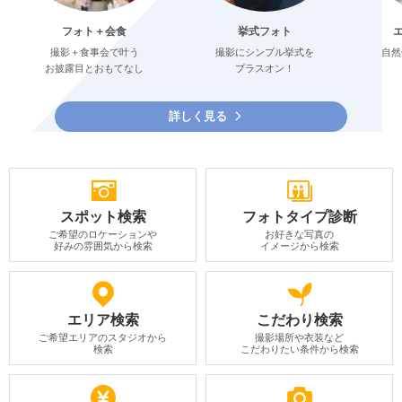
フォト＋会食
挙式フォト
撮影＋食事会で叶う
撮影にシンプル挙式を
自然
お披露目とおもてなし
プラスオン！
詳しく見る
スポット検索
フォトタイプ診断
ご希望のロケーションや
お好きな写真の
好みの雰囲気から検索
イメージから検索
エリア検索
こだわり検索
ご希望エリアのスタジオから
撮影場所や衣装など
検索
こだわりたい条件から検索