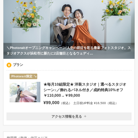
＼Photoraitオープニングキャンペーン/人生の節目を彩る最新フォトスタジオ。ス
タジオアクスが浜松市に新たに2店舗目となるウェディ…
プラン
Photorait限定
★毎月10組限定★ 洋装スタジオ｜選べるスタジオ
シーン♪／飾れるパネル付き／成約特典10%オフ
￥110,000→￥99,000
¥99,000
（税込）
土日祝UP料金 ¥16,500（税込）
アクセス情報を見る
〒430-0807
静岡県浜松市中央区佐藤3丁目18-5 3F
053-482-8502
静岡県／熱海・伊豆エリア