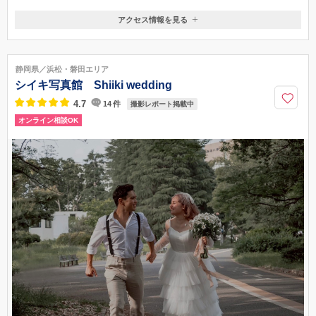
アクセス情報を見る
〒433-8125
静岡県浜松市中区和合町193-58
施設駐車場あり／JR東海道線及び新幹線「浜松駅」から車で約15分・遠
静岡県／浜松・磐田エリア
州鉄道「曳馬駅」から車で約10分
シイキ写真館 Shiiki wedding
050-1871-2150
4.7
14
件
撮影レポート掲載中
オンライン相談OK