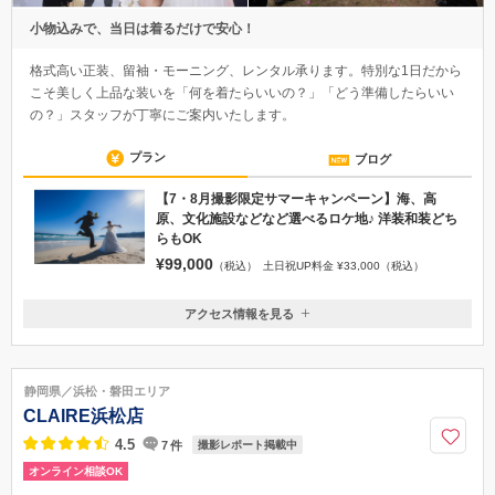
小物込みで、当日は着るだけで安心！
格式高い正装、留袖・モーニング、レンタル承ります。特別な1日だから
こそ美しく上品な装いを「何を着たらいいの？」「どう準備したらいい
の？」スタッフが丁寧にご案内いたします。
プラン
ブログ
【7・8月撮影限定サマーキャンペーン】海、高
原、文化施設などなど選べるロケ地♪ 洋装和装どち
らもOK
¥99,000
（税込）
土日祝UP料金 ¥33,000（税込）
アクセス情報を見る
〒413-0503
静岡県茂郡河津町見高１８２−３５
伊豆急行 今井浜海岸駅より徒歩1分
静岡県／浜松・磐田エリア
0558-34-0051
CLAIRE浜松店
4.5
7
件
撮影レポート掲載中
オンライン相談OK