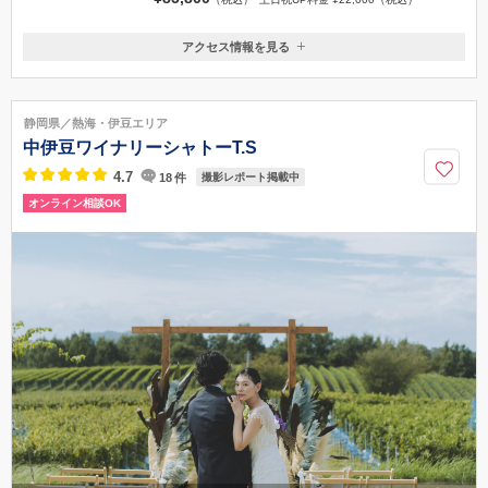
アクセス情報を見る
〒425-0088
静岡県焼津市大覚寺2-24-5
焼津駅もしくは西焼津駅
静岡県／熱海・伊豆エリア
054-270-7511
中伊豆ワイナリーシャトーT.S
4.7
18
件
撮影レポート掲載中
オンライン相談OK