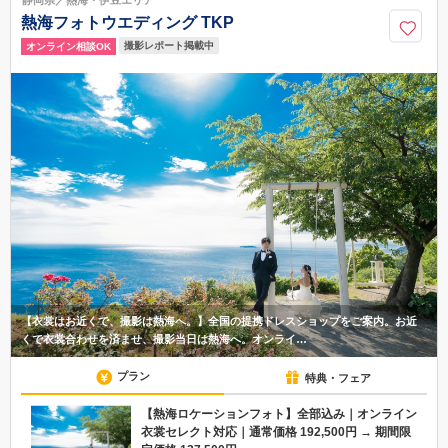
熱海フォトウエディング TKP
撮影レポート掲載中
オンライン相談OK
【衣裳はお近くで、撮影は熱海へ。】全国の提携ドレスショップをご案内。お近
くで衣裳合わせを済ませ、撮影当日は熱海へ。オンライ…
プラン
特典・フェア
【熱海ロケーションフォト】全部込み｜オンライン
衣裳セレクト対応｜通常価格 192,500円 → 期間限