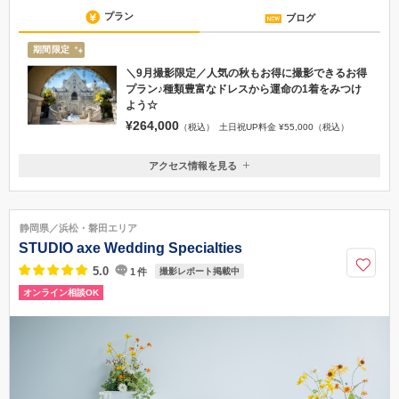
プラン
ブログ
期間限定
＼9月撮影限定／人気の秋もお得に撮影できるお得
プラン♪種類豊富なドレスから運命の1着をみつけ
よう☆
¥264,000
（税込）
土日祝UP料金 ¥55,000（税込）
アクセス情報を見る
〒411-0903
静岡県駿東郡清水町堂庭250-1
JR三島駅／車で12分、東名高速道路沼津ICより車で19分
静岡県／浜松・磐田エリア
055-971-1122
STUDIO axe Wedding Specialties
5.0
1
件
撮影レポート掲載中
オンライン相談OK