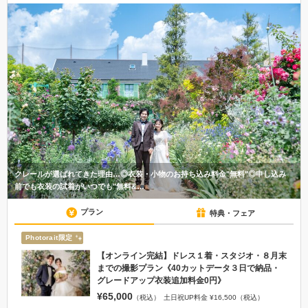
クレールが選ばれてきた理由…◎衣装・小物のお持ち込み料金"無料"◎申し込み
前でも衣装の試着がいつでも"無料&…
プラン
特典・フェア
Photorait限定
【オンライン完結】ドレス１着・スタジオ・８月末
までの撮影プラン《40カットデータ３日で納品・
グレードアップ衣装追加料金0円》
¥65,000
（税込）
土日祝UP料金 ¥16,500（税込）