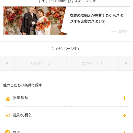
［PR］Photoraitのおすすめスタジオ
053-453-6166
衣裳の取揃えが豊富！ロケもスタ
ジオも充実のスタジオ
愛知県
1（全1ページ中）
前のページ
次のページ
他のこだわり条件で探す
撮影場所
撮影の目的
料金