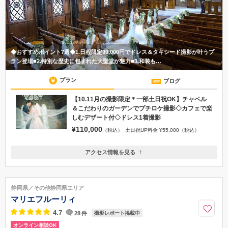
◆おすすめポイント7選◆1.日程限定99,000円でドレス＆タキシード撮影が叶うプ
ラン登場■2.特別な歴史に包まれた大聖堂が魅力■3.和装も…
プラン
ブログ
【10.11月の撮影限定＊一部土日祝OK】チャペル
＆こだわりのガーデンでプチロケ撮影◇カフェで楽
しむデザート付◇ドレス1着撮影
¥110,000
（税込）
土日祝UP料金 ¥55,000（税込）
アクセス情報を見る
〒422-8033
静岡県静岡市駿河区登呂５丁目１９−３8
JR静岡駅より車で約5分《大型駐車場完備》
静岡県／その他静岡県エリア
054-288-3388
マリエフルーリィ
4.7
28
件
撮影レポート掲載中
オンライン相談OK