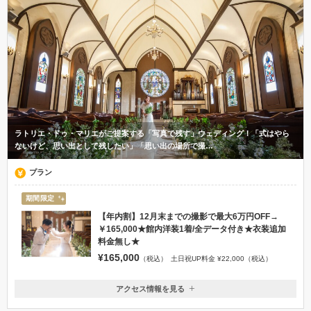
ラトリエ・ドゥ・マリエがご提案する「写真で残す」ウェディング！「式はやら
ないけど、思い出として残したい」「思い出の場所で撮…
プラン
期間限定
【年内割】12月末までの撮影で最大6万円OFF→
￥165,000★館内洋装1着/全データ付き★衣装追加
料金無し★
¥165,000
（税込）
土日祝UP料金 ¥22,000（税込）
アクセス情報を見る
〒438-0073