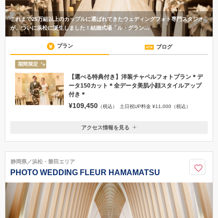
これまで25万組以上のカップルに選ばれてきたウェディングフォト専門スタジオ
が、ついに浜松に誕生しました！結婚式場「ル・グラン…
プラン
ブログ
期間限定
【選べる特典付き】洋装チャペルフォトプラン＊デ
ータ150カット＊全データ美肌小顔スタイルアップ
付き＊
¥109,450
（税込）
土日祝UP料金 ¥11,000（税込）
アクセス情報を見る
〒432-8069
静岡県浜松市中央区志都呂1丁目9番14号 ル・グラン・ミラージュ内
■お車：東名高速道路「浜松西IC」より約20分（駐車場あり） ※イオン
静岡県／浜松・磐田エリア
モール浜松志都呂より東へ車で1分 ■電車：JR「浜松駅」南口よりタクシー
PHOTO WEDDING FLEUR HAMAMATSU
で約15分 ■バス：JR東海道本線「浜松駅」よりバスで約30分 バス「西見寺
入口」下車 徒歩3分
03-5828-3058