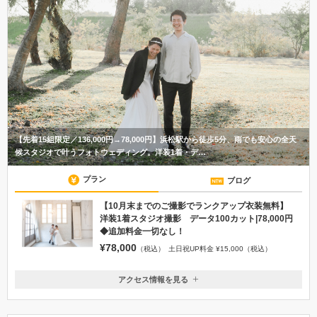
【先着15組限定／136,000円→78,000円】浜松駅から徒歩5分、雨でも安心の全天
候スタジオで叶うフォトウェディング。洋装1着・デ…
プラン
ブログ
【10月末までのご撮影でランクアップ衣装無料】
洋装1着スタジオ撮影 データ100カット|78,000円
◆追加料金一切なし！
¥78,000
（税込）
土日祝UP料金 ¥15,000（税込）
アクセス情報を見る
〒430-0928
静岡県浜松市中央区板屋町104-1 D’sTower103-1