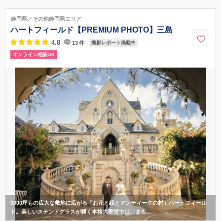
静岡県磐田市二之宮東4-5
磐田駅より車で5分
静岡県／その他静岡県エリア
0538-33-2222
ハートフィールド【PREMIUM PHOTO】三島
4.8
13
件
撮影レポート掲載中
オンライン相談OK
3000坪もの広大な敷地に広がる「お花と緑とアンティークの村」ハートフィール
ド。美しいステンドグラスが輝く本格大聖堂では、まる…