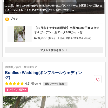
この度、amu weddingからShiiki weddingにブランドネームを変更させて頂きま
した。フォトレイト限定夏のお得なプラン多数ご用意！…
プラン
【10月末まで★15組限定】半額78,000円◆スタジ
オ＆ガーデン・全データ100カット付
¥78,000
（税込）
土日祝UP料金 ¥15,000（税込）
アクセス情報を見る
〒430-0944
静岡県浜松市中央区田町328-2 高見ビル1階
遠州鉄道 第一通り駅から徒歩1分
静岡県／浜松・磐田エリア
053-451-7077
Bonfleur Wedding(ボンフルールウェディン
グ)
4.7
27
件
撮影レポート掲載中
オンライン相談OK