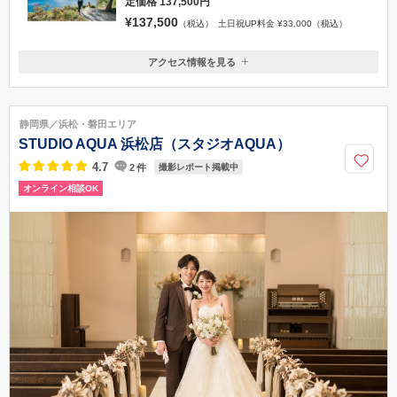
定価格 137,500円
¥137,500
（税込）
土日祝UP料金 ¥33,000（税込）
アクセス情報を見る
〒413-0033
静岡県熱海市熱海1739-35 パサニアホテル棟27階
タクシーでお越しの場合／熱海駅から約5分
静岡県／浜松・磐田エリア
043-296-1263
STUDIO AQUA 浜松店（スタジオAQUA）
4.7
2
件
撮影レポート掲載中
オンライン相談OK