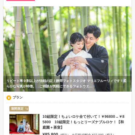
リピート率９割以上が信頼の証！静岡フォトスタジオ マリエフルーリィです！柔
らかな写真が特徴。 ご相談が気軽にできるフォトウエ…
プラン
期間限定
10組限定！ちょいロケ全て付いて！￥96800→￥8
5800 10組限定！もっとリーズナブルロケ！【和
庭園＋茶室】
¥85,800
（税込）
土日祝UP料金 ¥22,000（税込）