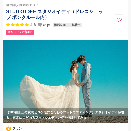
浜松駅北口より徒歩5分
静岡県／静岡市エリア
0120-87-1487
STUDIO IDEE スタジオイディ（ドレスショッ
プ ボンクルール内）
4.8
20
件
撮影レポート掲載中
オンライン相談OK
【300着以上の衣裳とロケ地にこだわるフォトウエディング】スタジオイディが贈
る、衣裳にこだわるフォトウエディングを体験してみま…
プラン