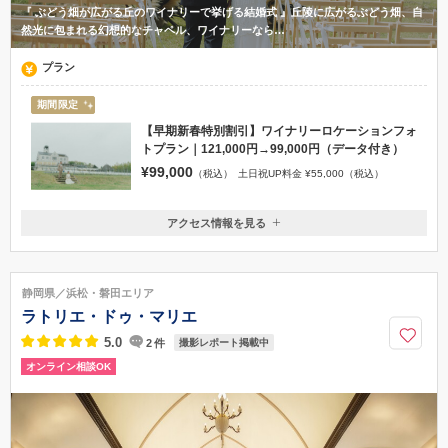
『 ぶどう畑が広がる丘のワイナリーで挙げる結婚式 』丘陵に広がるぶどう畑、自
然光に包まれる幻想的なチャペル、ワイナリーなら…
プラン
期間限定
【早期新春特別割引】ワイナリーロケーションフォ
トプラン｜121,000円→99,000円（データ付き）
¥99,000
（税込）
土日祝UP料金 ¥55,000（税込）
アクセス情報を見る
〒410-2501
静岡県伊豆市下白岩1433-27
駿豆線伊豆箱根鉄道 修善寺駅 北口より無料シャトルバス運行
静岡県／浜松・磐田エリア
0558-83-5116
ラトリエ・ドゥ・マリエ
5.0
2
件
撮影レポート掲載中
オンライン相談OK