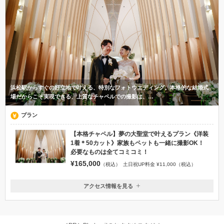
浜松駅からすぐの好立地で叶える、特別なフォトウエディング。本格的な結婚式
場だからこそ実現できる、上質なチャペルでの撮影は、…
プラン
【本格チャペル】夢の大聖堂で叶えるプラン《洋装
1着＊50カット》家族もペットも一緒に撮影OK！
必要なものは全てコミコミ！
¥165,000
（税込）
土日祝UP料金 ¥11,000（税込）
アクセス情報を見る
〒430-0929
静岡県浜松市中央区中央3丁目11-11
JR浜松駅より徒歩8分