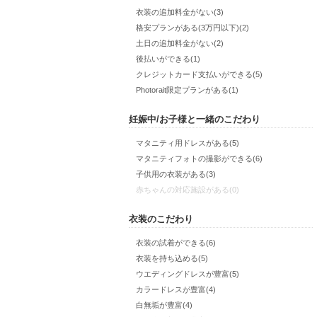
衣装の追加料金がない(3)
格安プランがある(3万円以下)(2)
土日の追加料金がない(2)
後払いができる(1)
クレジットカード支払いができる(5)
Photorait限定プランがある(1)
妊娠中/お子様と一緒のこだわり
マタニティ用ドレスがある(5)
マタニティフォトの撮影ができる(6)
子供用の衣装がある(3)
赤ちゃんの対応施設がある(0)
衣装のこだわり
衣装の試着ができる(6)
衣装を持ち込める(5)
ウエディングドレスが豊富(5)
カラードレスが豊富(4)
白無垢が豊富(4)