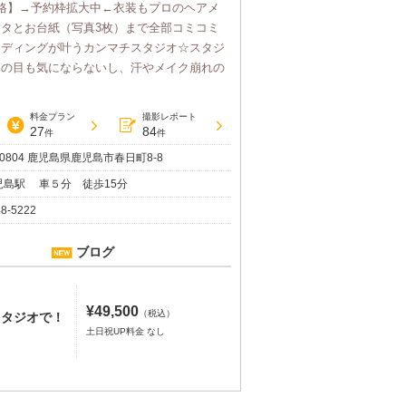
格】→予約枠拡大中←衣装もプロのヘアメ
タとお台紙（写真3枚）まで全部コミコミ
ェディングが叶うカンマチスタジオ☆スタジ
りの目も気にならないし、汗やメイク崩れの
料金プラン
撮影レポート
27
84
件
件
-0804 鹿児島県鹿児島市春日町8-8
鹿児島駅 車５分 徒歩15分
48-5222
ブログ
¥49,500
（税込）
スタジオで！
土日祝UP料金 なし