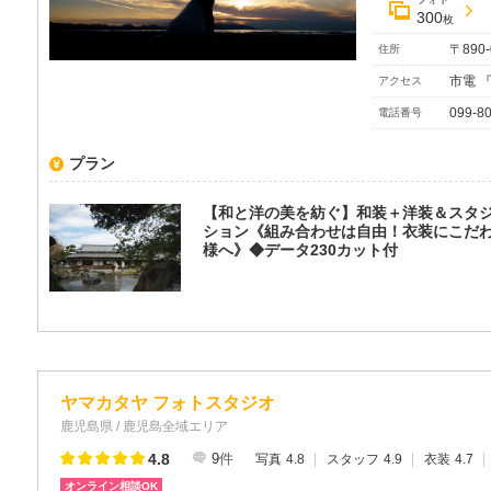
300
枚
〒890
住所
市電 
アクセス
099-8
電話番号
プラン
【和と洋の美を紡ぐ】和装＋洋装＆スタ
ション《組み合わせは自由！衣装にこだ
様へ》◆データ230カット付
ヤマカタヤ フォトスタジオ
鹿児島県 / 鹿児島全域エリア
4.8
9
件
写真
4.8
スタッフ
4.9
衣装
4.7
オンライン相談OK