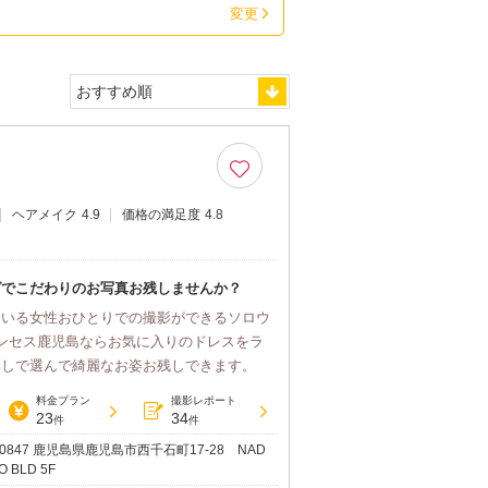
変更
ヘアメイク
4.9
価格の満足度
4.8
グでこだわりのお写真お残しませんか？
ている女性おひとりでの撮影ができるソロウ
ンセス鹿児島ならお気に入りのドレスをラ
無しで選んで綺麗なお姿お残しできます。
料金プラン
撮影レポート
23
34
件
件
-0847 鹿児島県鹿児島市西千石町17-28 NAD
O BLD 5F