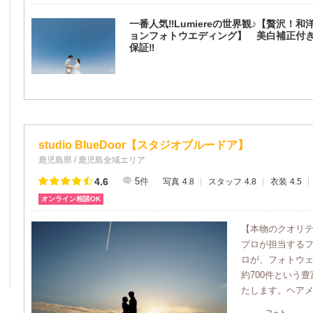
一番人気‼︎Lumiereの世界観♪【贅沢！
ョンフォトウエディング】 美白補正付き 
保証‼︎
studio BlueDoor【スタジオブルードア】
鹿児島県 / 鹿児島全域エリア
4.6
5
件
写真
4.8
スタッフ
4.8
衣装
4.5
オンライン相談OK
【本物のクオリ
プロが担当する
ロが、フォトウェ
約700件という
たします。ヘアメイ
フォト