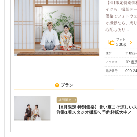
【8月限定特別価
イクも、撮影デー
価格でフォトウ
オ撮影なら、周
心配もあり...
フォト
300
枚
〒892
住所
JR 
アクセス
099-2
電話番号
プラン
期間限定
【8月限定 特別価格】暑い夏こそ涼しい
洋装1着スタジオ撮影＼予約枠拡大中／