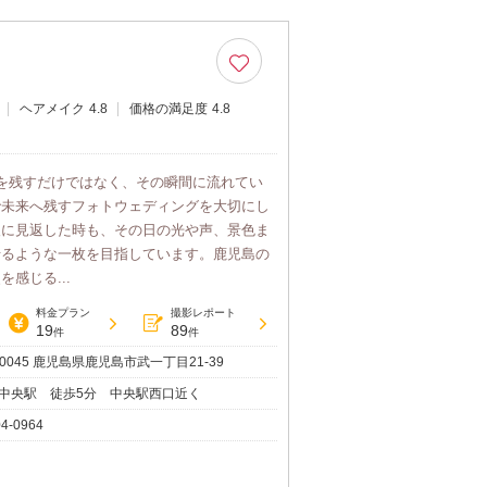
ヘアメイク
4.8
価格の満足度
4.8
、写真を残すだけではなく、その瞬間に流れてい
で未来へ残すフォトウェディングを大切にし
後に見返した時も、その日の光や声、景色ま
せるような一枚を目指しています。鹿児島の
感じる...
料金プラン
撮影レポート
19
89
件
件
-0045 鹿児島県鹿児島市武一丁目21-39
中央駅 徒歩5分 中央駅西口近く
04-0964