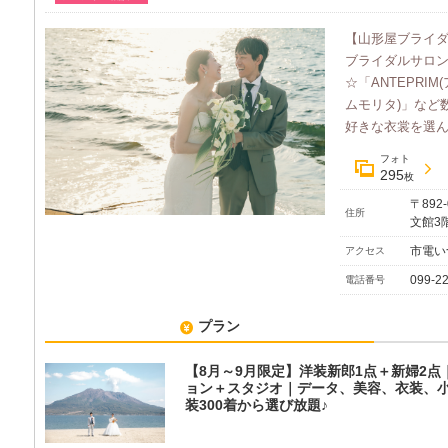
【山形屋ブライ
ブライダルサロ
☆「ANTEPRIM
ムモリタ)」など
好きな衣裳を選んで
フォト
295
枚
〒892
住所
文館3
市電い
アクセス
099-2
電話番号
プラン
【8月～9月限定】洋装新郎1点＋新婦2点
ョン＋スタジオ｜データ、美容、衣装、
装300着から選び放題♪