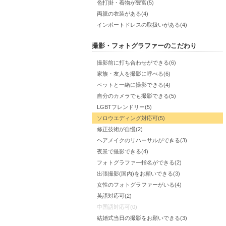
色打掛・着物が豊富(5)
両親の衣装がある(4)
インポートドレスの取扱いがある(4)
撮影・フォトグラファーのこだわり
撮影前に打ち合わせができる(6)
家族・友人を撮影に呼べる(6)
ペットと一緒に撮影できる(4)
自分のカメラでも撮影できる(5)
LGBTフレンドリー(5)
ソロウエディング対応可(5)
修正技術が自慢(2)
ヘアメイクのリハーサルができる(3)
夜景で撮影できる(4)
フォトグラファー指名ができる(2)
出張撮影(国内)をお願いできる(3)
女性のフォトグラファーがいる(4)
英語対応可(2)
中国語対応可(0)
結婚式当日の撮影をお願いできる(3)