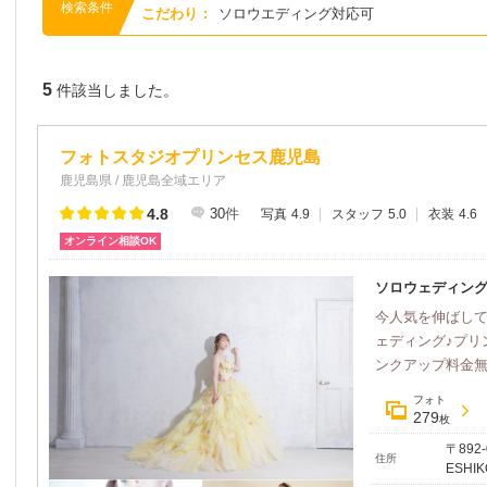
検索条件
こだわり
:
ソロウエディング対応可
5
件該当しました。
フォトスタジオプリンセス鹿児島
鹿児島県 / 鹿児島全域エリア
4.8
30
件
写真
4.9
スタッフ
5.0
衣装
4.6
オンライン相談OK
ソロウェディン
今人気を伸ばし
ェディング♪プリ
ンクアップ料金
フォト
279
枚
〒892
住所
ESHIK