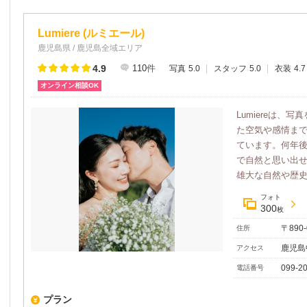
Lumiere (ルミエール)
鹿児島県 / 鹿児島全域エリア
4.9
110
件
写真
5.0
スタッフ
5.0
衣装
4.7
オンライン相談OK
Lumiereは
た空気や感情ま
ています。何年
で自然と思い出
雄大な自然や歴史を
フォト
300
枚
〒890
住所
鹿児島
アクセス
099-2
電話番号
プラン