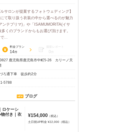
ダルサロンが提案するフォトウェディング】
ンにて取り扱う衣装の中から選べるのが魅力
(アンテプリマ)」や「ISAMUMORITA(イサ
数多くのブランドからもお選び頂けます。
...
料金プラン
撮影レポート
14
0
件
件
-0827 鹿児島県鹿児島市中町5-26 カリーノ天
階
づろ通下車 徒歩約2分
21-5788
ブログ
｜ロケーシ
小物付き｜衣
¥154,000
（税込）
土日祝UP料金 ¥22,000（税込）