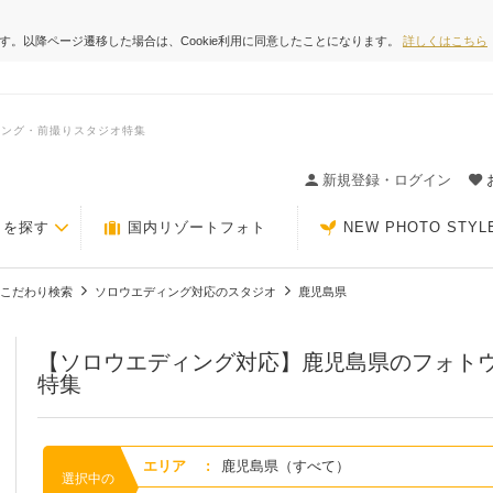
ます。以降ページ遷移した場合は、Cookie利用に同意したことになります。
詳しくはこちら
ィング・前撮りスタジオ特集
ィングの決め手が見つかるクチコミサイト-Photorait
新規登録・ログイン
トを探す
国内リゾートフォト
NEW PHOTO STYL
こだわり検索
ソロウエディング対応のスタジオ
鹿児島県
【ソロウエディング対応】鹿児島県のフォト
特集
エリア
:
鹿児島県（すべて）
選択中の