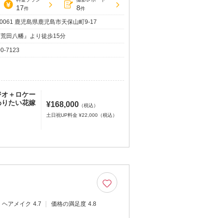
17
8
件
件
-0061 鹿児島県鹿児島市天保山町9-17
『荒田八幡』より徒歩15分
00-7123
ジオ＋ロケー
わりたい花嫁
¥168,000
（税込）
土日祝UP料金 ¥22,000（税込）
ヘアメイク
4.7
価格の満足度
4.8