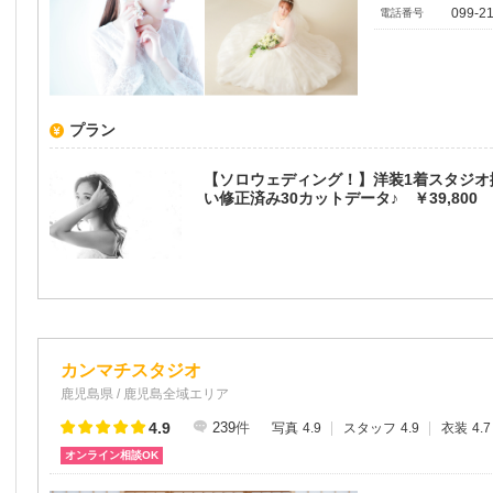
099-2
電話番号
プラン
【ソロウェディング！】洋装1着スタジオ
い修正済み30カットデータ♪ ￥39,800
カンマチスタジオ
鹿児島県 / 鹿児島全域エリア
4.9
239
件
写真
4.9
スタッフ
4.9
衣装
4.7
オンライン相談OK