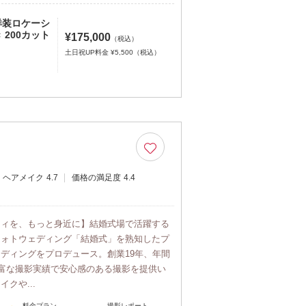
和洋装ロケーシ
200カット
¥175,000
（税込）
土日祝UP料金 ¥5,500（税込）
ヘアメイク
4.7
価格の満足度
4.4
ティを、もっと身近に】結婚式場で活躍する
フォトウェディング「結婚式」を熟知したプ
ディングをプロデュース。創業19年、年間
豊富な撮影実績で安心感のある撮影を提供い
クや...
料金プラン
撮影レポート