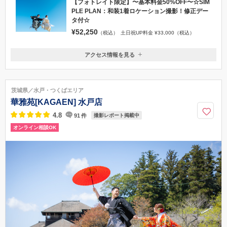
【フォトレイト限定】〜基本料金50%OFF〜☆SIM
PLE PLAN：和装1着ロケーション撮影！修正デー
タ付☆
¥52,250
（税込）
土日祝UP料金 ¥33,000（税込）
アクセス情報を見る
〒312-0042
茨城県ひたちなか市東大島4-2-12
JR常磐線勝田駅より徒歩13分 常磐自動車道那珂ICより車で15分
茨城県／水戸・つくばエリア
029-354-6432
華雅苑[KAGAEN] 水戸店
4.8
91
件
撮影レポート掲載中
オンライン相談OK