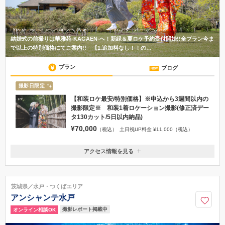
結婚式の前撮りは華雅苑-KAGAEN-へ！新緑＆夏ロケ予約受付開始!!全プラン今ま
で以上の特別価格にてご案内!! 【1.追加料なし！！の…
プラン
ブログ
撮影日限定
【和装ロケ最安/特別価格】※申込から3週間以内の
撮影限定※ 和装1着ロケーション撮影(修正済デー
タ130カット/5日以内納品)
¥70,000
（税込）
土日祝UP料金 ¥11,000（税込）
アクセス情報を見る
〒310-0911
茨城県水戸市見和3丁目596-13SS水戸姫子ビル2F《グルービー赤塚店様
横》
茨城県／水戸・つくばエリア
水戸ICより車で12分 ※無料駐車場有 赤塚駅南口 徒歩19分
アンシャンテ水戸
029-257-1067
撮影レポート掲載中
オンライン相談OK