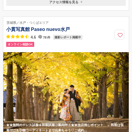
アクセス情報を見る
茨城県龍ケ崎市松ケ丘4-3-4
龍ケ崎市駅/竜ヶ崎駅
茨城県／水戸・つくばエリア
0297-64-5566
小貫写真館 Paseo nuevo水戸
4.6
78
件
撮影レポート掲載中
オンライン相談OK
★★無料のドレス試着＆和装試着ご案内中！★★当店推しポイント → 和装は仮
着付け＆小物コーディネートまで出来ちゃう♡ご成約…