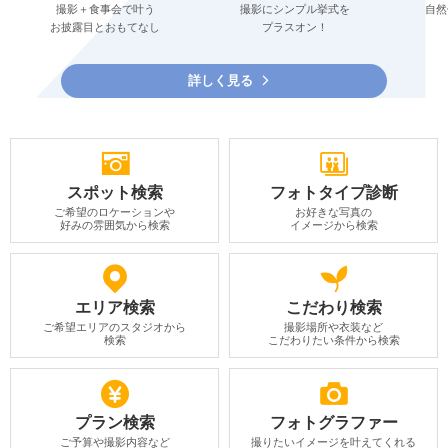
撮影＋食事会で叶う
撮影にシンプル挙式を
自然
お披露目とおもてなし
プラスオン！
詳しく見る
スポット検索
フォトタイプ診断
ご希望のロケーションや
お好きな写真の
好みの雰囲気から検索
イメージから検索
エリア検索
こだわり検索
ご希望エリアのスタジオから
撮影場所や衣装など
検索
こだわりたい条件から検索
プラン検索
フォトグラファー
ご予算や撮影内容など
撮りたいイメージを叶えてくれる