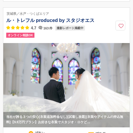
茨城県つくば市花室1597-1
JR常磐線土浦駅より車で10分。つくばエクスプレスつくば駅より車で5
茨城県／水戸・つくばエリア
分。常磐自動車道桜土浦ICより共に車で15分。
ル・トレフル produced by スタジオエス
029-879-7811
4.7
163
件
撮影レポート掲載中
オンライン相談OK
当社が誇る３つの安心[衣装追加料金なし][試着し放題][衣装やアイテムの持込無
料]【9.9万円プラン】お好きな衣装でスタジオ・ロケど…