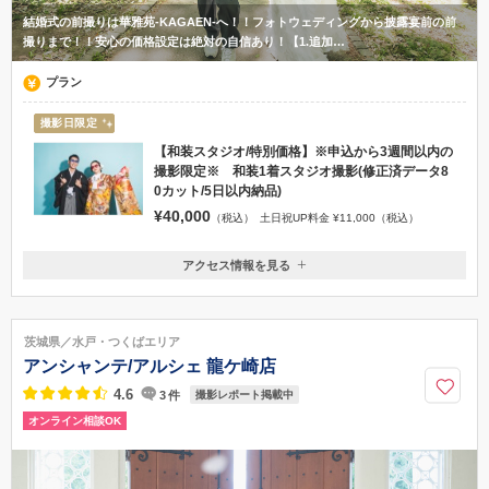
結婚式の前撮りは華雅苑-KAGAEN-へ！！フォトウェディングから披露宴前の前
撮りまで！！安心の価格設定は絶対の自信あり！【1.追加…
プラン
撮影日限定
【和装スタジオ/特別価格】※申込から3週間以内の
撮影限定※ 和装1着スタジオ撮影(修正済データ8
0カット/5日以内納品)
¥40,000
（税込）
土日祝UP料金 ¥11,000（税込）
アクセス情報を見る
〒305-0056
茨城県つくば市 松野木 118 (1F)
TXつくば駅/研究学園駅 ※タクシーをご利用のお客様へ➡つくば駅から
茨城県／水戸・つくばエリア
のアクセスがおすすめです♪
アンシャンテ/アルシェ 龍ケ崎店
050-8888-4916
4.6
3
件
撮影レポート掲載中
オンライン相談OK