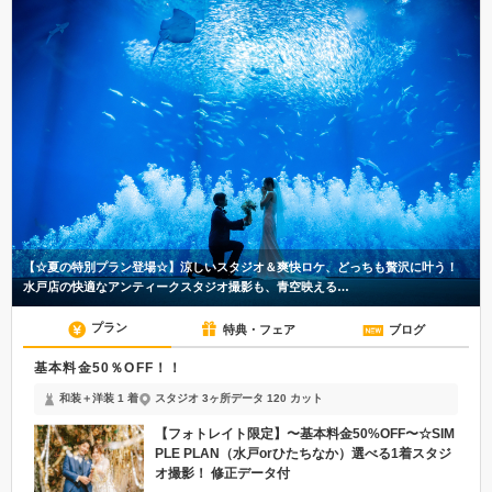
【☆夏の特別プラン登場☆】涼しいスタジオ＆爽快ロケ、どっちも贅沢に叶う！
水戸店の快適なアンティークスタジオ撮影も、青空映える…
プラン
特典・フェア
ブログ
基本料金50％OFF！！
和装＋洋装 1 着
スタジオ 3ヶ所
データ 120 カット
【フォトレイト限定】〜基本料金50%OFF〜☆SIM
PLE PLAN（水戸orひたちなか）選べる1着スタジ
オ撮影！ 修正データ付