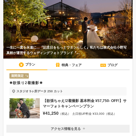
一生に一度を永遠に…『記念日をもっとワタシらしく』私たちは株式会社小野写
真館が運営するウェディングフォトブランド『…
プラン
特典・フェア
ブログ
期間限定
✵欲張り2着撮影✵
スタジオ 5ヶ所
データ 250 カット
【欲張ちゃえ!2着撮影 基本料金 ¥57,750- OFF!】サ
マーフォトキャンペーンプラン
¥41,250
（税込）
土日祝UP料金 ¥33,000（税込）
アクセス情報を見る
〒305-0025