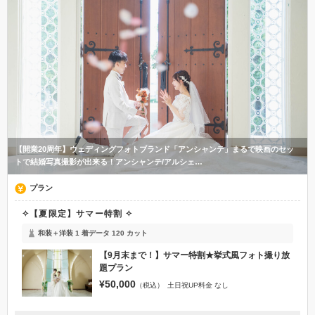
【開業20周年】ウェディングフォトブランド「アンシャンテ」まるで映画のセッ
トで結婚写真撮影が出来る！アンシャンテ/アルシェ…
プラン
✧【夏限定】サマー特割 ✧
和装＋洋装 1 着
データ 120 カット
【9月末まで！】サマー特割★挙式風フォト撮り放
題プラン
¥50,000
（税込）
土日祝UP料金 なし