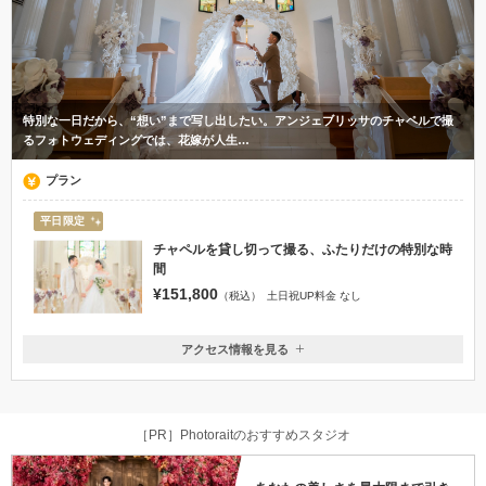
特別な一日だから、“想い”まで写し出したい。アンジェブリッサのチャペルで撮
るフォトウェディングでは、花嫁が人生…
プラン
平日限定
チャペルを貸し切って撮る、ふたりだけの特別な時
間
¥151,800
（税込）
土日祝UP料金 なし
アクセス情報を見る
〒305-0033
茨城県つくば市東新井38-9
つくばエクスプレスつくば駅から徒歩１４分
［PR］Photoraitのおすすめスタジオ
029-853-7700