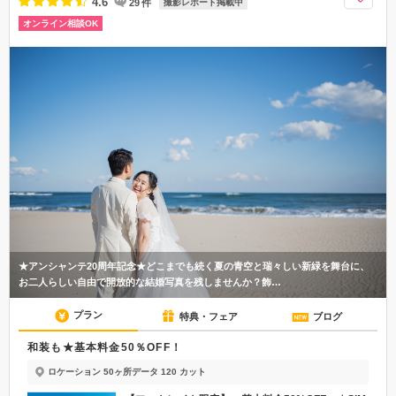
4.6
29
件
撮影レポート掲載中
オンライン相談OK
★アンシャンテ20周年記念★どこまでも続く夏の青空と瑞々しい新緑を舞台に、
お二人らしい自由で開放的な結婚写真を残しませんか？飾…
プラン
特典・フェア
ブログ
和装も★基本料金50％OFF！
ロケーション 50ヶ所
データ 120 カット