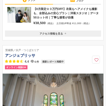
プラン
ブログ
【8月限定☆３万円OFF】衣装もヘアメイクも撮影
も、全部込みの安心プラン｜洋装スタジオ｜データ
50カット付｜丁寧な接客が自慢
¥38,500
（税込）
土日祝UP料金 ¥11,000（税込）
アクセス情報を見る
〒312-0047
茨城県ひたちなか市表町11-5
JR勝田駅 徒歩9分
茨城県／水戸・つくばエリア
029-273-8777
アンジェブリッサ
4.4
6
件
撮影レポート掲載中
オンライン相談OK