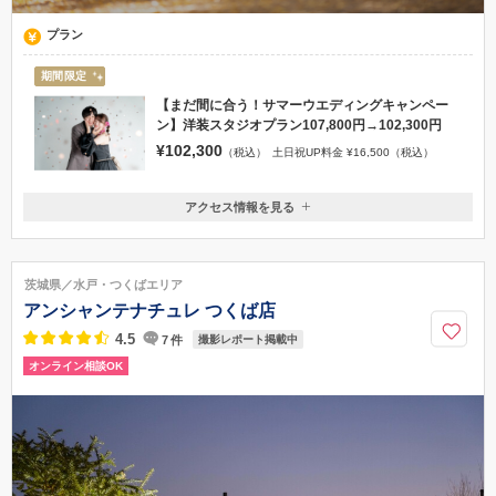
プラン
期間限定
【まだ間に合う！サマーウエディングキャンペー
ン】洋装スタジオプラン107,800円→102,300円
¥102,300
（税込）
土日祝UP料金 ¥16,500（税込）
アクセス情報を見る
〒310-0851
茨城県水戸市千波町2482-1
JR常磐線水戸駅から車で10分 水戸ICから車で19分 バスの方は水戸
茨城県／水戸・つくばエリア
駅北口→千波山バス停から徒歩2分
アンシャンテナチュレ つくば店
029-305-3101
4.5
7
件
撮影レポート掲載中
オンライン相談OK