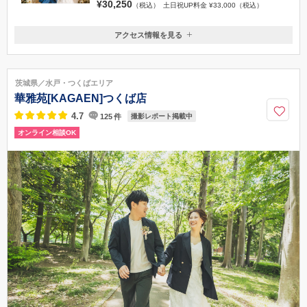
¥30,250
（税込）
土日祝UP料金 ¥33,000（税込）
アクセス情報を見る
〒310-0912
茨城県水戸市見川2丁目3065-5
・JR常磐線水戸駅より車（タクシー）で20分 ・常磐自動車道水戸ICよ
茨城県／水戸・つくばエリア
り車で27分
華雅苑[KAGAEN]つくば店
029-350-8485
4.7
125
件
撮影レポート掲載中
オンライン相談OK