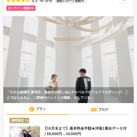
4.5
29
件
撮影レポート掲載中
オンライン相談OK
「小さな結婚式 新潟店」自然光が差し込むチャペルでのフォトウエディング。二
人ではもちろん、ご家族やペットとの撮影、そしてソロ…
プラン
ブログ
期間限定
【10月末まで】基本料金半額★洋装1着全データ付
｜69,000円→34,500円