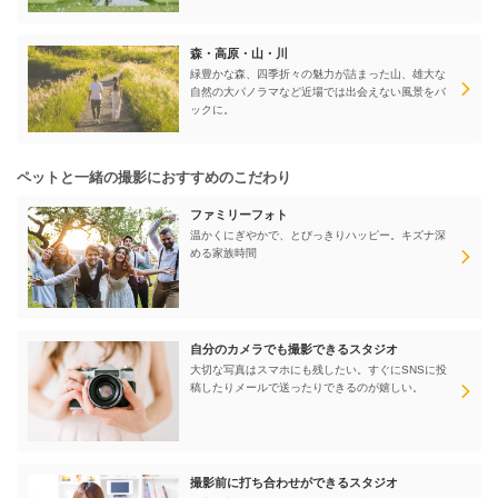
森・高原・山・川
緑豊かな森、四季折々の魅力が詰まった山、雄大な
自然の大パノラマなど近場では出会えない風景をバ
ックに。
ペットと一緒の撮影におすすめのこだわり
ファミリーフォト
温かくにぎやかで、とびっきりハッピー。キズナ深
める家族時間
自分のカメラでも撮影できるスタジオ
大切な写真はスマホにも残したい。すぐにSNSに投
稿したりメールで送ったりできるのが嬉しい。
撮影前に打ち合わせができるスタジオ