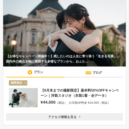
【お得なキャンペーン開催中！】残したいのは人生に寄り添う「生きる写真」。
国内外の拠点を軸に展開する多様なプランから、おふた…
プラン
ブログ
期間限定
【9月末までの撮影限定】基本料50%OFFキャンペ
ーン｜洋装スタジオ（衣装1着・全データ）
¥44,000
（税込）
土日祝UP料金 ¥16,500（税込）
アクセス情報を見る
〒950-0909
新潟県新潟市中央区八千代2-4-32