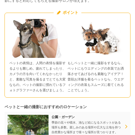
影にすると対応してもらえる撮影サロンが増えます。
ポイント
ペットの表情は、人間の表情を撮影す
もしペットと一緒に撮影をするなら、
るよりも難しめ。疲れてしまったり、
ペットにもウエディングの衣装でお洒
カメラの方を向いてくれなかったり
落させてあげるのも素敵なアイデア！
と、素敵な写真を撮るまでとても大変
普段お洋服を着るペットなら、ウエデ
なもの。ペットの撮影に慣れているフ
ィングの衣装もスムーズに着てくれる
ォトグラファーさんを選びましょう。
ことでしょう。
ペットと一緒の撮影におすすめのロケーション
公園・ガーデン
季節の花々や噴水、池など絵になるスポットがある
場所も多数。親しみのある場所や広大な土地を持つ
自然豊かな場所まで様々な場所が見つかります。