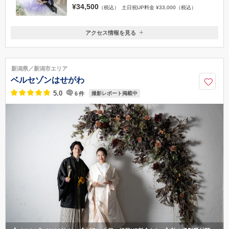
¥34,500
（税込）
土日祝UP料金 ¥33,000（税込）
アクセス情報を見る
〒950-0909
新潟県新潟市中央区八千代２丁目４−３２
新潟駅より徒歩約10分
新潟県／新潟市エリア
0120-945-906
ベルセゾンはせがわ
5.0
6
件
撮影レポート掲載中