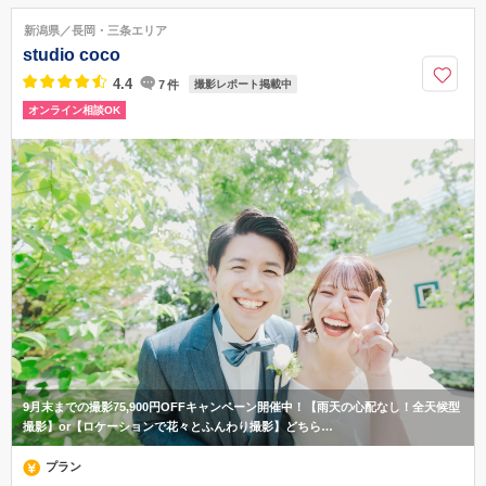
JR新潟駅 万代口より徒歩10分
新潟県／長岡・三条エリア
025-255-5007
studio coco
4.4
7
件
撮影レポート掲載中
オンライン相談OK
9月末までの撮影75,900円OFFキャンペーン開催中！【雨天の心配なし！全天候型
撮影】or【ロケーションで花々とふんわり撮影】どちら…
プラン