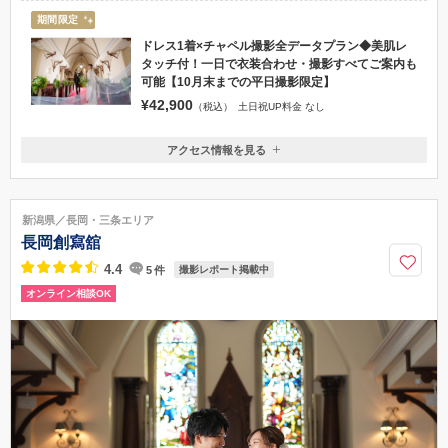
期間限定
ドレス1着×チャペル撮影全データプラン◆美肌レ
タッチ付！一日で衣装合わせ・撮影すべてご案内も
可能【10月末までの平日撮影限定】
¥42,900
（税込）
土日祝UP料金 なし
アクセス情報を見る
〒940-2106
新潟県長岡市古正寺 3-39
リバーサイド千秋から車で3分/長岡インターから車で10分
新潟県／長岡・三条エリア
0258-86-6029
長岡創寫舘
4.4
5
件
撮影レポート掲載中
オンライン相談OK