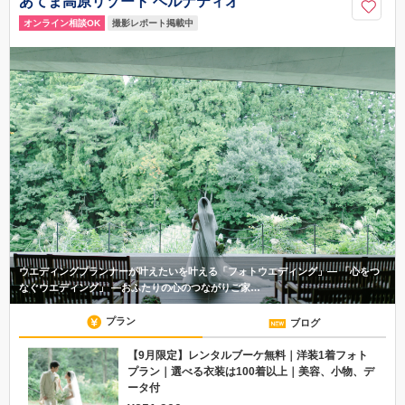
あてま高原リゾート ベルナティオ
撮影レポート掲載中
オンライン相談OK
ウエディングプランナーが叶えたいを叶える「フォトウエディング」― 「心をつ
なぐウエディング」 ―おふたりの心のつながりご家…
プラン
ブログ
【9月限定】レンタルブーケ無料｜洋装1着フォト
プラン｜選べる衣装は100着以上｜美容、小物、デ
ータ付