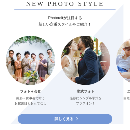
NEW PHOTO STYLE
Photoraitが注目する
新しい定番スタイルをご紹介！
フォト＋会食
挙式フォト
撮影＋食事会で叶う
撮影にシンプル挙式を
自然
お披露目とおもてなし
プラスオン！
詳しく見る