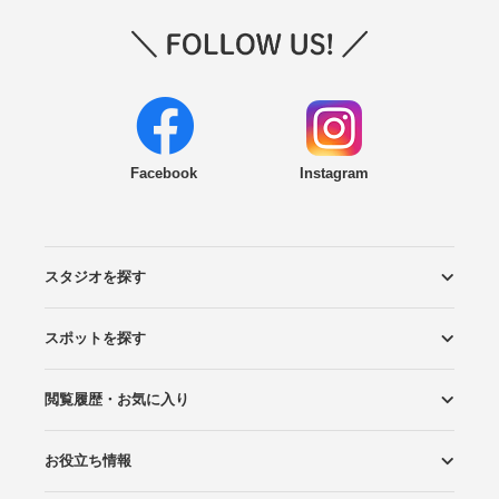
Facebook
Instagram
スタジオを探す
スポットを探す
エリアから探す
こだわりから探す
NEW PHOTO STYLE
プランから探す
フォトタイプ診断
フォトグラファーから探す
国内リゾートから探す
閲覧履歴・お気に入り
ロケーションから探す
スタジオから探す
お役立ち情報
閲覧スタジオ
お気に入り