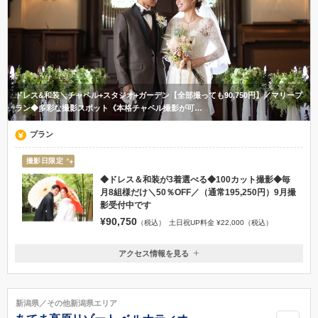
ドレス&和装＼チャペル+スタジオ+ガーデン【全部撮っても90,750円】／マリープ
ラン◆多彩な撮影スポット《本格チャペル撮影が可…
プラン
撮影日限定
◆ドレス＆和装が3着選べる◆100カット撮影◆毎
月8組様だけ＼50％OFF／（通常195,250円）9月撮
影受付中です
¥90,750
（税込）
土日祝UP料金 ¥22,000（税込）
アクセス情報を見る
〒940-2106
新潟県長岡市古正寺3丁目39番地
リバーサイド千秋より車で3分
新潟県／その他新潟県エリア
0258-28-4322