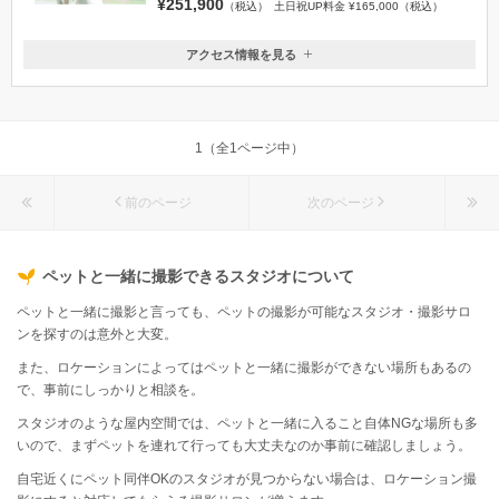
¥251,900
（税込）
土日祝UP料金 ¥165,000（税込）
アクセス情報を見る
〒949-8556
新潟県十日町市珠川
上越新幹線 越後湯沢駅 / ほくほく線 十日町駅 よりシャトルバ
ス運行
1（全1ページ中）
025-758-3912
前のページ
次のページ
ペットと一緒に撮影できるスタジオについて
ペットと一緒に撮影と言っても、ペットの撮影が可能なスタジオ・撮影サロ
ンを探すのは意外と大変。
また、ロケーションによってはペットと一緒に撮影ができない場所もあるの
で、事前にしっかりと相談を。
スタジオのような屋内空間では、ペットと一緒に入ること自体NGな場所も多
いので、まずペットを連れて行っても大丈夫なのか事前に確認しましょう。
自宅近くにペット同伴OKのスタジオが見つからない場合は、ロケーション撮