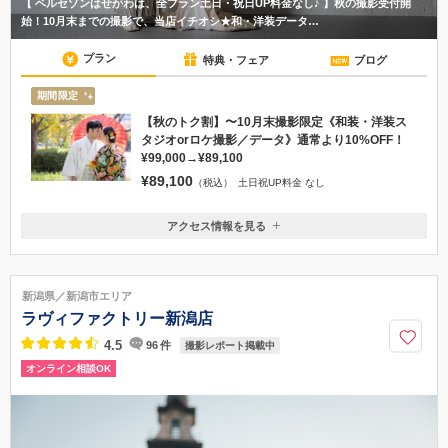
【 ベルセゾンはせがわは、全プラン土日・祝日UP料金なし♪ 】秋の撮影受付開
始！10月末までの撮影で、当店イチオシ★和・洋装データ…
プラン
特典・フェア
ブログ
期間限定
【秋のトク割】〜10月末撮影限定《和装・洋装ス
タジオorロケ撮影／データ》通常より10%OFF！
¥99,000→¥89,100
¥89,100
（税込）
土日祝UP料金 なし
アクセス情報を見る
〒950-0932
新潟県新潟市中央区長潟825
ビックスワンスタジアムすぐそば
新潟県／新潟市エリア
025-287-5111
ラヴィファクトリー新潟店
4.5
96
件
撮影レポート掲載中
オンライン相談OK