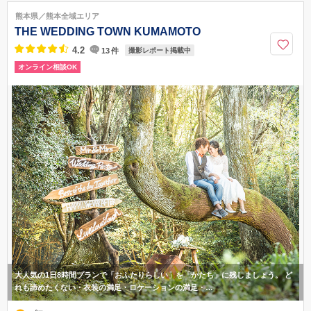
096-331 -3335
熊本県／熊本全域エリア
THE WEDDING TOWN KUMAMOTO
4.2
13
件
撮影レポート掲載中
オンライン相談OK
大人気の1日8時間プランで「おふたりらしい」を「かたち」に残しましょう。 ど
れも諦めたくない・衣装の満足・ロケーションの満足・…