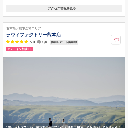
アクセス情報を見る
〒860-0843
熊本県熊本市中央区草葉町2‐6 カミノウラサムライビル1F
熊本市電 通町筋電停より 徒歩7分
熊本県／熊本全域エリア
096-312-0508
ラヴィファクトリー熊本店
5.0
6
件
撮影レポート掲載中
オンライン相談OK
2着セットプランや、基本料半額プランなど多数ご用意してお待ちしております！