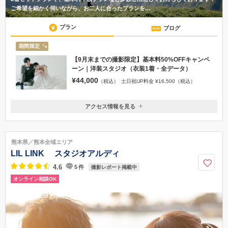
ご希望を細かく伺いながら、お二人に合ったプランを…
プラン
ブログ
期間限定
【9月末までの撮影限定】基本料50%OFFキャンペ
ーン｜洋装スタジオ（衣装1着・全データ）
¥44,000
（税込）
土日祝UP料金 ¥16,500（税込）
アクセス情報を見る
〒860-0843
熊本県熊本市中央区草葉町2-6 KAMINOURA SAMURAI BLD.401
熊本電鉄藤崎線「藤崎宮前駅」より徒歩5分、熊本市電「「通町筋」よ
熊本県／熊本全域エリア
り徒歩8分
LIL LINK スタジオアルディ
096-312-0606
4.6
5
件
撮影レポート掲載中
オンライン相談OK