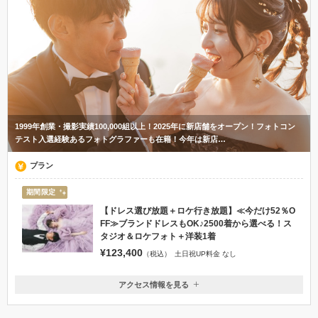
1999年創業・撮影実績100,000組以上！2025年に新店舗をオープン！フォトコン
テスト入選経験あるフォトグラファーも在籍！今年は新店…
プラン
期間限定
【ドレス選び放題＋ロケ行き放題】≪今だけ52％O
FF≫ブランドドレスもOK♪2500着から選べる！ス
タジオ＆ロケフォト＋洋装1着
¥123,400
（税込）
土日祝UP料金 なし
アクセス情報を見る
〒862-0965
熊本県熊本市南区田迎町田井島734-1