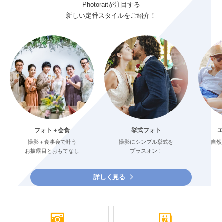
Photoraitが注目する
新しい定番スタイルをご紹介！
フォト＋会食
挙式フォト
撮影＋食事会で叶う
撮影にシンプル挙式を
自然
お披露目とおもてなし
プラスオン！
詳しく見る