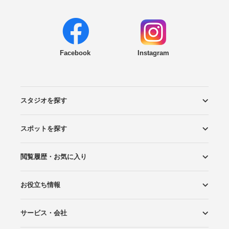
Facebook
Instagram
スタジオを探す
スポットを探す
エリアから探す
こだわりから探す
NEW PHOTO STYLE
プランから探す
フォトタイプ診断
フォトグラファーから探す
国内リゾートから探す
閲覧履歴・お気に入り
ロケーションから探す
スタジオから探す
お役立ち情報
閲覧スタジオ
お気に入り
サービス・会社
Wedding Photo マガジン
はじめてガイド