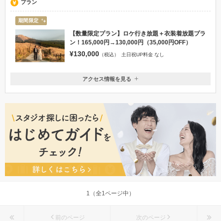
プラン
期間限定
【数量限定プラン】ロケ行き放題＋衣装着放題プラ
ン！165,000円→130,000円（35,000円OFF）
¥130,000
（税込）
土日祝UP料金 なし
アクセス情報を見る
〒860-0862
熊本県熊本市中央区黒髪1丁目12－11
電車：熊本電鉄藤崎線（黒髪町）より徒歩3分
096-343-5225
1（全1ページ中）
前のページ
次のページ