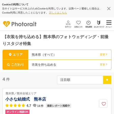
Cookieの利用について
当サイトはサービス向上のためCookieを利用しています。以降ページ遷移した場合は、
Cookie利用に同意したことになります。
詳しくはこちら
【衣装を持ち込める】熊本県のフォトウェディング・前撮
りスタジオ特集
エリア
熊本県（すべて）
変更
こだわり
衣装を持ち込める
変更
4
件
熊本県／熊本全域エリア
小さな結婚式 熊本店
4.7
14
件
撮影レポート掲載中
オンライン相談OK