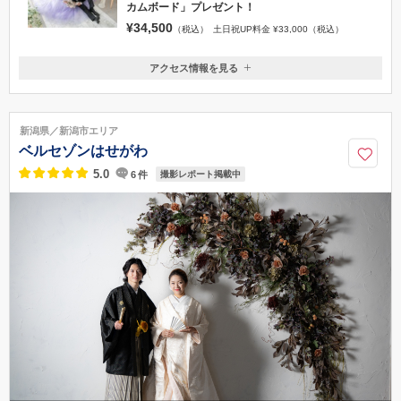
カムボード」プレゼント！
¥34,500
（税込）
土日祝UP料金 ¥33,000（税込）
アクセス情報を見る
〒950-0909
新潟県新潟市中央区八千代２丁目４−３２
新潟駅より徒歩約10分
新潟県／新潟市エリア
0120-945-906
ベルセゾンはせがわ
5.0
6
件
撮影レポート掲載中