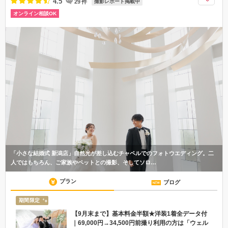
4.5
29
件
撮影レポート掲載中
オンライン相談OK
「小さな結婚式 新潟店」自然光が差し込むチャペルでのフォトウエディング。二
人ではもちろん、ご家族やペットとの撮影、そしてソロ…
プラン
ブログ
期間限定
【9月末まで】基本料金半額★洋装1着全データ付
｜69,000円→34,500円前撮り利用の方は「ウェル