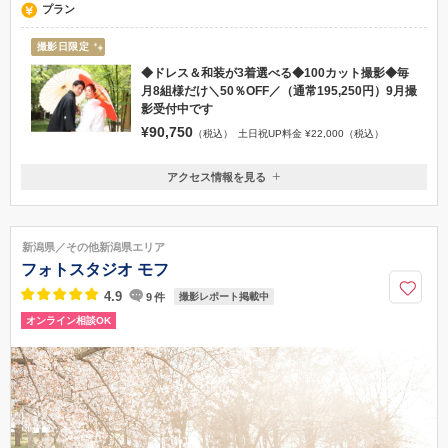
プラン
撮影日限定
◆ドレス＆和装が3着選べる◆100カット撮影◆毎
月8組様だけ＼50％OFF／（通常195,250円）9月撮
影受付中です
¥90,750
（税込）
土日祝UP料金 ¥22,000（税込）
アクセス情報を見る
〒940-2106
新潟県長岡市古正寺3丁目39番地
リバーサイド千秋より車で3分
新潟県／その他新潟県エリア
0258-28-4322
フォトスタジオ モフ
4.9
9
件
撮影レポート掲載中
オンライン相談OK