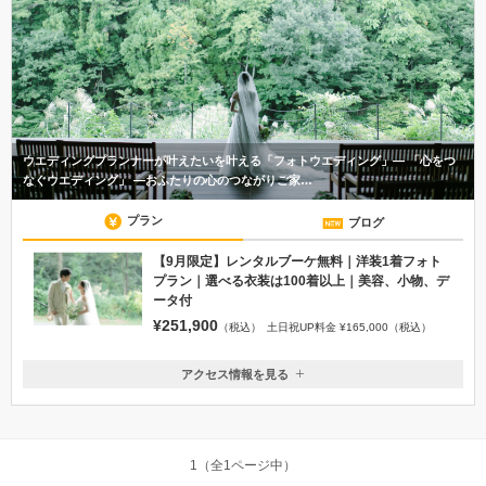
ウエディングプランナーが叶えたいを叶える「フォトウエディング」― 「心をつ
なぐウエディング」 ―おふたりの心のつながりご家…
プラン
ブログ
【9月限定】レンタルブーケ無料｜洋装1着フォト
プラン｜選べる衣装は100着以上｜美容、小物、デ
ータ付
¥251,900
（税込）
土日祝UP料金 ¥165,000（税込）
アクセス情報を見る
〒949-8556
新潟県十日町市珠川
上越新幹線 越後湯沢駅 / ほくほく線 十日町駅 よりシャトルバ
ス運行
1（全1ページ中）