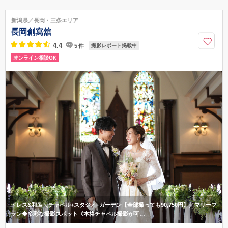
新潟県新潟市中央区八千代2-4-32
JR新潟駅 万代口より徒歩10分
新潟県／長岡・三条エリア
025-255-5007
長岡創寫舘
4.4
5
件
撮影レポート掲載中
オンライン相談OK
ドレス&和装＼チャペル+スタジオ+ガーデン【全部撮っても90,750円】／マリープ
ラン◆多彩な撮影スポット《本格チャペル撮影が可…