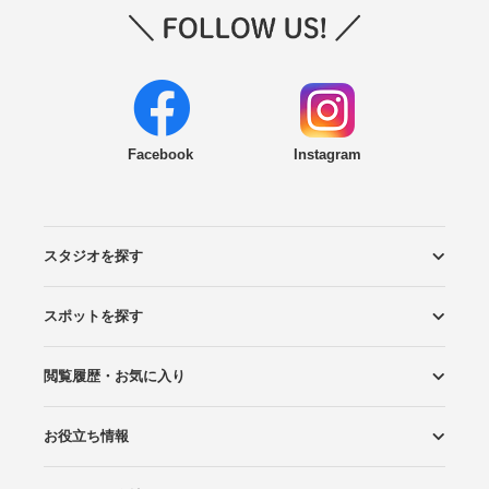
Facebook
Instagram
スタジオを探す
スポットを探す
エリアから探す
こだわりから探す
NEW PHOTO STYLE
プランから探す
フォトタイプ診断
フォトグラファーから探す
国内リゾートから探す
閲覧履歴・お気に入り
ロケーションから探す
スタジオから探す
お役立ち情報
閲覧スタジオ
お気に入り