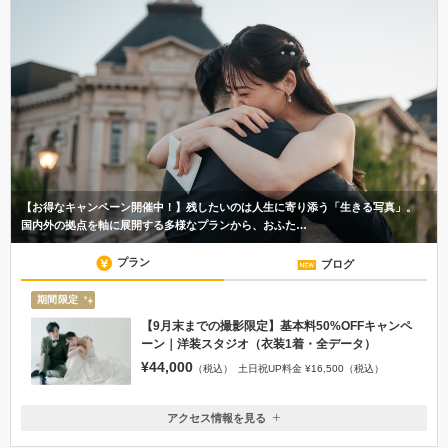
【お得なキャンペーン開催中！】残したいのは人生に寄り添う「生きる写真」。
国内外の拠点を軸に展開する多様なプランから、おふた…
プラン
ブログ
期間限定
【9月末までの撮影限定】基本料50%OFFキャンペ
ーン｜洋装スタジオ（衣装1着・全データ）
¥44,000
（税込）
土日祝UP料金 ¥16,500（税込）
アクセス情報を見る
〒950-0909