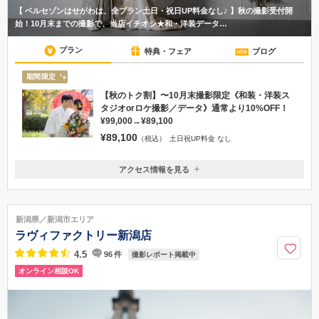
【 ベルセゾンはせがわは、全プラン土日・祝日UP料金なし♪ 】秋の撮影受付開
始！10月末までの撮影で、当店イチオシ★和・洋装データ…
プラン
特典・フェア
ブログ
期間限定
【秋のトク割】〜10月末撮影限定《和装・洋装ス
タジオorロケ撮影／データ》通常より10%OFF！
¥99,000→¥89,100
¥89,100
（税込）
土日祝UP料金 なし
アクセス情報を見る
〒950-0932
新潟県新潟市中央区長潟825
ビックスワンスタジアムすぐそば
新潟県／新潟市エリア
025-287-5111
ラヴィファクトリー新潟店
4.5
96
件
撮影レポート掲載中
オンライン相談OK