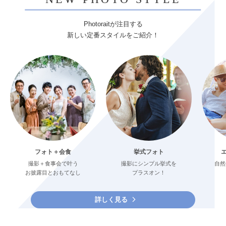
Photoraitが注目する
新しい定番スタイルをご紹介！
フォト＋会食
挙式フォト
撮影＋食事会で叶う
撮影にシンプル挙式を
自然
お披露目とおもてなし
プラスオン！
詳しく見る