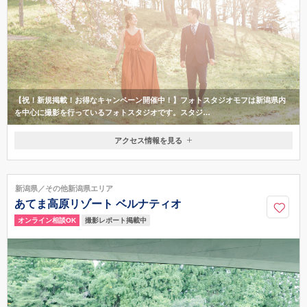
【祝！新規掲載！お得なキャンペーン開催中！】フォトスタジオモフは新潟県内
を中心に撮影を行っているフォトスタジオです。スタジ…
アクセス情報を見る
〒959-2022
新潟県阿賀野市外城町7-11
《電車でお越しの場合》 水原駅から徒歩20分 / 《お車でお越しの場合》
新潟県／その他新潟県エリア
瓢湖水きん公園から車で3分・駐車場有
あてま高原リゾート ベルナティオ
080-8132-5435
撮影レポート掲載中
オンライン相談OK