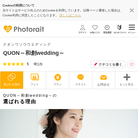
Cookieの利用について
当サイトはサービス向上のためCookieを利用しています。以降ページ遷移した場合は、
Cookie利用に同意したことになります。
詳しくはこちら
クオンワソウウエディング
QUON～和創wedding～
5
1
件
クチコミを書く
選ばれる理由
フォト
プラン
クチコミ
お問合せ
もっと見る
QUON～和創wedding～の
撮影レポート
フォトグラファー
選ばれる理由
衣装
ムービー
オプション
ブログ
アクセス/TEL
スタジオトップ