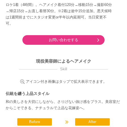
ロケ1着（4時間）。ヘアメイク着付120分→移動15分→撮影60分
→帰店15分→お直し着替30分。※2着は途中15分追加。悪天候時
は1週間前までにスタジオ変更or半年以内延期可。当日変更不
可。
お問い合わせする
現役美容師によるヘアメイク
Skill
アイコン付き画像はタップで拡大表示できます。
伝統を纏う上品スタイル
和の美しさを大切にしながら、さりげない抜け感をプラス。美容室だ
からこそできる、ナチュラルで上品な花嫁姿へ。
Before
After