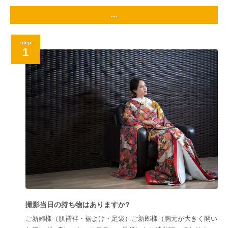
…
step
1
撮影当日の持ち物はありますか?
ご新婦様（肌襦袢・裾よけ・足袋）ご新郎様（胸元が大きく開い