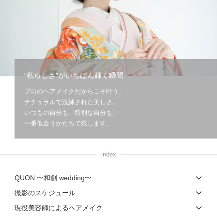
こだわりポイント
“私らしさ”がいちばん輝く瞬間
プロのヘアメイクだからこそ叶う、
歴史的建造物での撮影
衣装追加無料
ナチュラルで洗練された美しさ。
いつもの自分も、特別な自分も、
一番似合うかたちで残します。
index
豊富な色打掛・着物
豊富な白無垢
QUON 〜和創 wedding〜
自分のカメラで撮影
持ち込み衣装
衣装の試着
撮影のスケジュール
撮影前の打ち合わせ
神社・寺院での撮影
現役美容師によるヘアメイク