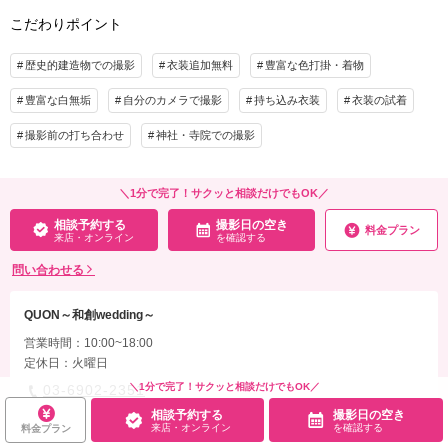
こだわりポイント
歴史的建造物での撮影
衣装追加無料
豊富な色打掛・着物
豊富な白無垢
自分のカメラで撮影
持ち込み衣装
衣装の試着
撮影前の打ち合わせ
神社・寺院での撮影
＼1分で完了！サクッと相談だけでもOK／
相談予約する
撮影日の空き
料金プラン
来店・オンライン
を確認する
問い合わせる
QUON～和創wedding～
営業時間：10:00~18:00
定休日：火曜日
＼1分で完了！サクッと相談だけでもOK／
03-6902-2351
相談予約する
撮影日の空き
来店・オンライン
を確認する
料金プラン