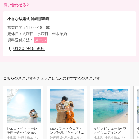
問い合わせる
小さな結婚式 沖縄那覇店
営業時間：11:00~18：00
定休日：火曜日 水曜日 年末年始
資料送付方法：
メール
0120-945-906
こちらのスタジオをチェックした人におすすめのスタジオ
シエロ・イ・マーレ
capryフォトウェディ
マリンビジュー by ワ
沖縄 ~チャペルnature
ング沖縄（キャプリィ
タベウェディング
~
フォトウェディング沖
沖縄県 /沖縄本島エリア
沖縄県 /沖縄本島エリア
沖縄県 /沖縄本島エリア