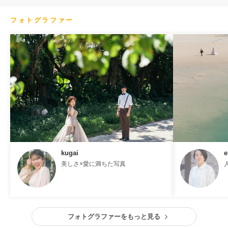
フォトグラファー
kugai
e
美しさ×愛に満ちた写真
フォトグラファーをもっと見る