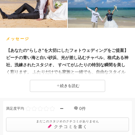
ペットと撮影
豊富な色打掛・着物
メッセージ
【あなたの“らしさ”を大切にしたフォトウェディングをご提案】
ビーチの青い海と白い砂浜、光が差し込むチャペル、格式ある神
社、洗練されたスタジオ、 すべてがふたりの特別な瞬間を美し
く彩ります。 ふたりだけでも家族と一緒でも、自由なスタイル
で撮影が可能です♪ 様々な会場から、それぞれに合ったスタイル
続きを読む
の撮影をご提案いたしますのでお気軽にお問合せくださいませ★
−
0
件
満足度平均
まだこのスタジオのクチコミがありません
クチコミを書く