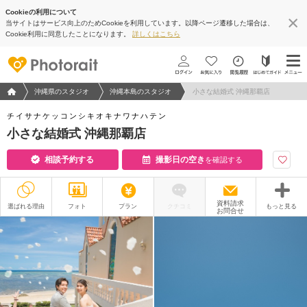
Cookieの利用について
当サイトはサービス向上のためCookieを利用しています。以降ページ遷移した場合は、
Cookie利用に同意したことになります。
詳しくはこちら
フォトウエディング/結婚写真のPhotorait ホーム
沖縄県のスタジオ
沖縄本島のスタジオ
小さな結婚式 沖縄那覇店
チイサナケッコンシキオキナワナハテン
小さな結婚式 沖縄那覇店
相談予約する
撮影日の空き
を確認する
資料請求
選ばれる理由
フォト
プラン
クチコミ
もっと見る
お問合せ
撮影レポート
フォトグラファー
衣装
ムービー
オプション
ブログ