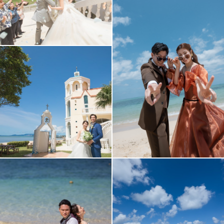
アクセス/TEL
スタジオトップ
こだわりポイント
チャペルでの撮影
海での撮影
フォトグラファー指名
スタジオでの撮影
家族・友人と撮影
マタニティフォト
ソロウエディング
撮影前の打ち合わせ
自分のカメラで撮影
3万円以下のプラン