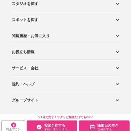
スタジオを探す
スポットを探す
エリアから探す
こだわりから探す
NEW PHOTO STYLE
プランから探す
フォトタイプ診断
フォトグラファーから探す
国内リゾートから探す
閲覧履歴・お気に入り
ロケーションから探す
スタジオから探す
お役立ち情報
閲覧スタジオ
お気に入り
サービス・会社
Wedding Photo マガジン
はじめてガイド
規約・ヘルプ
Photoraitとは
スタジオの掲載について
お問い合わせ
運営会社
サイトマップ
グループサイト
プライバシーポリシー
利用規約
ヘルプ
Wedding Park
Wedding Park 海外
Ringraph
＼1分で完了！サクッと相談だけでもOK／
相談予約する
撮影日の空き
Copyright
©
WEDDING PARK CO.,LTD.
来店・オンライン
を確認する
料金プラン