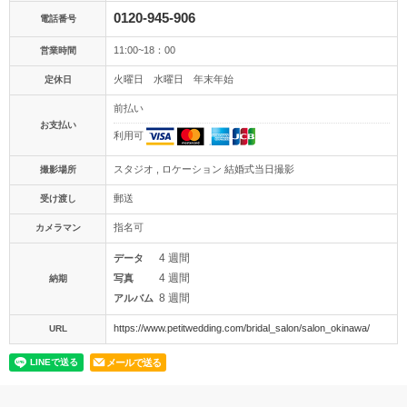
0120-945-906
電話番号
11:00~18：00
営業時間
火曜日 水曜日 年末年始
定休日
前払い
お支払い
利用可
スタジオ , ロケーション 結婚式当日撮影
撮影場所
郵送
受け渡し
指名可
カメラマン
4 週間
データ
4 週間
写真
納期
8 週間
アルバム
https://www.petitwedding.com/bridal_salon/salon_okinawa/
URL
メールで送る