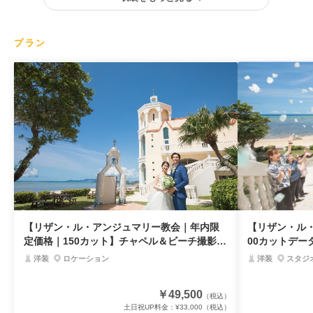
プラン
【リザン・ル・アンジュマリー教会｜年内限
【リザン・ル
定価格｜150カット】チャペル＆ビーチ撮影
00カットデー
定価132,000円→49,500円
し！】 安心オ
洋装
ロケーション
洋装
スタジ
￥49,500
（税込）
土日祝UP料金：
¥33,000
（税込）