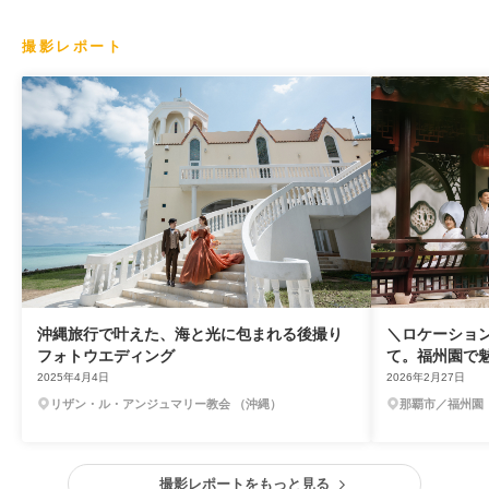
撮影レポート
沖縄旅行で叶えた、海と光に包まれる後撮り
＼ロケーショ
フォトウエディング
て。福州園で
2025年4月4日
2026年2月27日
リザン・ル・アンジュマリー教会 （沖縄）
那覇市／福州園
撮影レポートをもっと見る