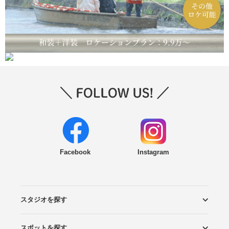
Facebook
Instagram
スタジオを探す
スポットを探す
エリアから探す
こだわりから探す
NEW PHOTO STYLE
プランから探す
フォトタイプ診断
フォトグラファーから探す
国内リゾートから探す