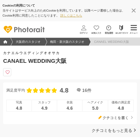
Cookieの利用について
当サイトはサービス向上のためCookieを利用しています。以降ページ遷移した場合は、
Cookie利用に同意したことになります。
詳しくはこちら
フォトウエディング/結婚写真のPhotorait ホーム
大阪府のスタジオ
梅田・新大阪のスタジオ
CANAEL WEDDING大阪
カナエルウエディングオオサカ
CANAEL WEDDING大阪
4.8
16
件
満足度平均
写真
スタッフ
衣装
ヘアメイク
価格の満足度
4.8
4.9
4.6
5.0
4.8
クチコミを書く
クチコミをもっと見る