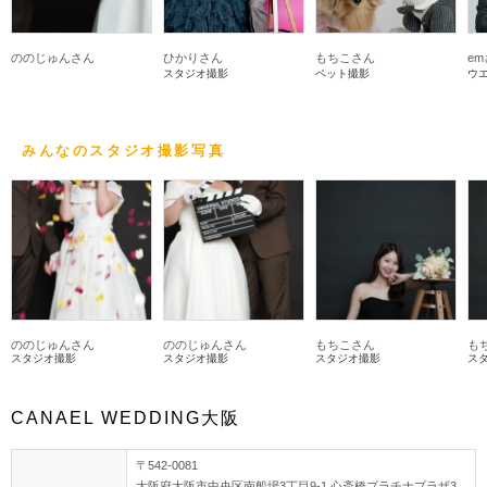
ののじゅんさん
ひかりさん
もちこさん
e
スタジオ撮影
ペット撮影
ウ
みんなのスタジオ撮影写真
ののじゅんさん
ののじゅんさん
もちこさん
も
スタジオ撮影
スタジオ撮影
スタジオ撮影
ス
CANAEL WEDDING大阪
〒542-0081
大阪府大阪市中央区南船場3丁目9-1 心斎橋プラチナプラザ3