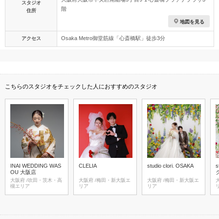
スタジオ
階
住所
地図を見る
Osaka Metro御堂筋線「心斎橋駅」徒歩3分
アクセス
こちらのスタジオをチェックした人におすすめのスタジオ
INAI WEDDING WAS
CLELIA
studio clori. OSAKA
s
OU 大阪店
大阪府 /吹田・茨木・高
大阪府 /梅田・新大阪エ
大阪府 /梅田・新大阪エ
大阪
槻エリア
リア
リア