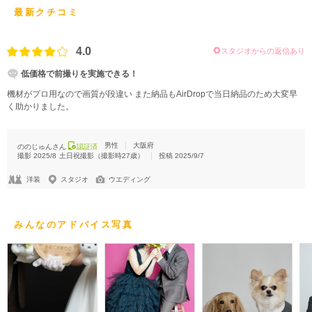
最新クチコミ
4.0
スタジオからの返信あり
低価格で前撮りを実施できる！
機材がプロ用なので画質が段違い また納品もAirDropで当日納品のため大変早
く助かりました。
男性
大阪府
ののじゅんさん
認証済
撮影
2025/8
土日祝撮影
（撮影時
27
歳）
投稿
2025/9/7
洋装
スタジオ
ウエディング
みんなのアドバイス写真