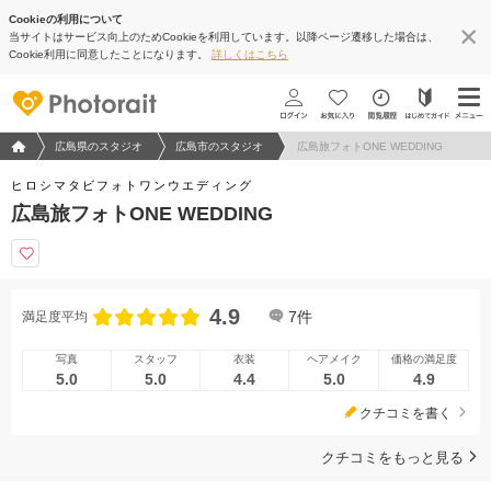
Cookieの利用について
当サイトはサービス向上のためCookieを利用しています。以降ページ遷移した場合は、
Cookie利用に同意したことになります。
詳しくはこちら
フォトウエディング/結婚写真のPhotorait ホーム
広島県のスタジオ
広島市のスタジオ
広島旅フォトONE WEDDING
ヒロシマタビフォトワンウエディング
広島旅フォトONE WEDDING
4.9
7
件
満足度平均
写真
スタッフ
衣装
ヘアメイク
価格の満足度
5.0
5.0
4.4
5.0
4.9
クチコミを書く
クチコミをもっと見る