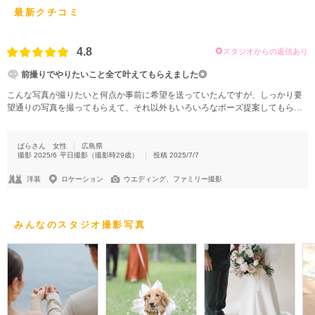
最新クチコミ
4.8
スタジオからの返信あり
前撮りでやりたいこと全て叶えてもらえました◎
こんな写真が撮りたいと何点か事前に希望を送っていたんですが、しっかり要
望通りの写真を撮ってもらえて、それ以外もいろいろなポーズ提案してもらえ
て楽しい撮影でした！ レタッチして写真の全データが送ってもらえて、自然な
仕上がりでとてもよかったです！ わんちゃんともたくさん撮ってもらえたり、
来ていた家族とも途中で一緒に撮影してもらえて嬉しかったです。
ぱらさん
女性
広島県
撮影
2025/6
平日撮影
（撮影時
29
歳）
投稿
2025/7/7
洋装
ロケーション
ウエディング、ファミリー撮影
みんなのスタジオ撮影写真