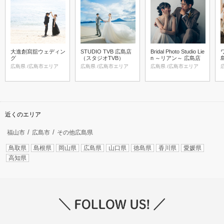
大進創寫舘ウェディン
STUDIO TVB 広島店
Bridal Photo Studio Lie
グ
（スタジオTVB）
n ～リアン～ 広島店
広島県 /広島市エリア
広島県 /広島市エリア
広島県 /広島市エリア
近くのエリア
福山市
広島市
その他広島県
鳥取県
島根県
岡山県
広島県
山口県
徳島県
香川県
愛媛県
高知県