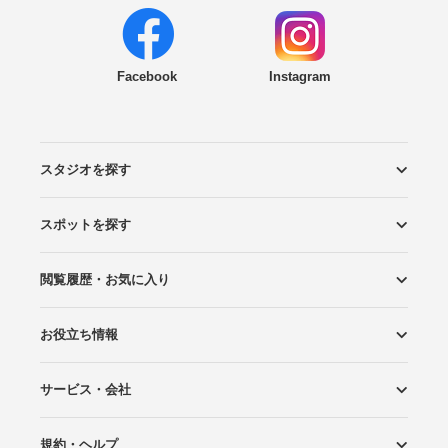
Facebook
Instagram
スタジオを探す
スポットを探す
エリアから探す
こだわりから探す
NEW PHOTO STYLE
プランから探す
フォトタイプ診断
フォトグラファーから探す
国内リゾートから探す
閲覧履歴・お気に入り
ロケーションから探す
スタジオから探す
お役立ち情報
閲覧スタジオ
お気に入り
サービス・会社
Wedding Photo マガジン
はじめてガイド
規約・ヘルプ
Photoraitとは
スタジオの掲載について
お問い合わせ
運営会社
サイトマップ