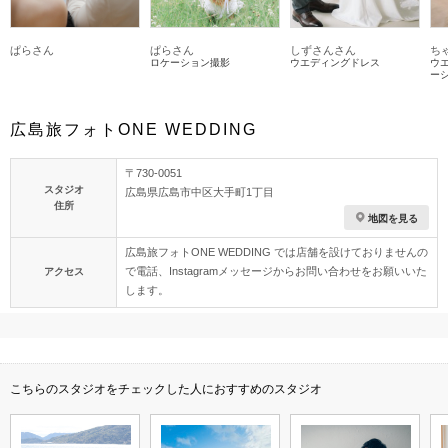
ぱらさん
ぱらさん
しずさんさん
ち
ロケーション撮影
ウエディングドレス
ウ
ー
広島旅フォトONE WEDDING
〒730-0051
スタジオ
広島県広島市中区大手町1丁目
住所
地図を見る
広島旅フォトONE WEDDING では店舗を設けておりませんの
で電話、Instagramメッセージからお問い合わせをお願いいた
アクセス
します。
こちらのスタジオをチェックした人におすすめのスタジオ