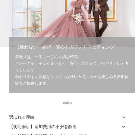
こだわりポイント
【迷わない・納得・安心】のフォトウェディング
前撮りは、一生に一度の大切な時間。
スタジオでの撮影
庭園での撮影
だからこそ、不安や迷いなく、安心して迎えていただきたいと考
えています。
わかりやすい価格とシンプルな仕組みで、心から楽しめる撮影体
験をご提供します。
index
海での撮影
神社・寺院での撮影
選ばれる理由
衣装追加無料
豊富なドレス
豊富な白無垢
豊富な色打掛・着物
歴史的建造物での撮影
両親の衣装
人気スポットでの撮影
【明朗会計】追加費用の不安を解消
ウェルカムボードの作成