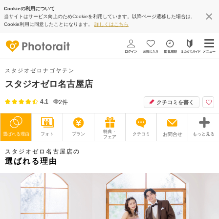
Cookieの利用について
当サイトはサービス向上のためCookieを利用しています。以降ページ遷移した場合は、
Cookie利用に同意したことになります。
詳しくはこちら
スタジオゼロナゴヤテン
スタジオゼロ名古屋店
4.1
2
件
クチコミを書く
特典・
選ばれる理由
フォト
プラン
クチコミ
お問合せ
もっと見る
フェア
スタジオゼロ名古屋店の
撮影レポート
フォトグラファー
選ばれる理由
衣装
ムービー
オプション
ブログ
アクセス/TEL
スタジオトップ