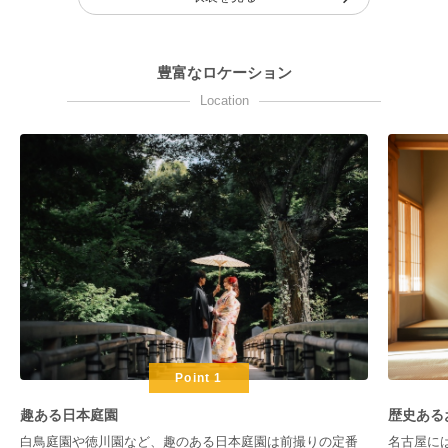
豊富なロケーション
Location
Point 1
趣ある日本庭園
歴史ある
白鳥庭園や徳川園など、趣のある日本庭園は前撮りの定番
名古屋に