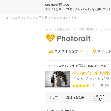
Cookieの利用について
当サイトはサービス向上のためCookieを利用してい
フォトウエディングの決め手が見つかるクチコミサイト
クチコミ詳細｜クチコミ・評判・費用｜ベルセゾンはせがわ
-フォトウエデ
スタジオを探す
スポッ
フォトウエディング/結婚写真のPhotorait ホーム
ベルセゾンはせがわ
ベルセゾンハセガワ
5
6
件
フォト・
トップ
選ばれる理由
ムービー