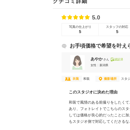
クチコミ詳細
5.0
写真の仕上がり
スタッフの対応
5
5
お手頃価格で希望を叶え
あやか
さん
認証済
女性
新潟県
衣装
和装
撮影場所
スタ
このスタジオに決めた理由
和装で風情のある前撮りをしたくて
あり、フォトレイトでこちらのスタ
しては価格が良心的だったことに加
もスタジオ側で対応してくださるな