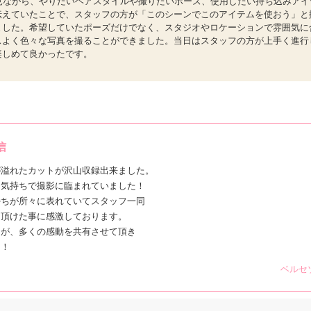
を見ながら、やりたいヘアスタイルや撮りたいポーズ、使用したい持ち込みア
伝えていたことで、スタッフの方が「このシーンでこのアイテムを使おう」と
ました。希望していたポーズだけでなく、スタジオやロケーションで雰囲気に
スよく色々な写真を撮ることができました。当日はスタッフの方が上手く進行
楽しめて良かったです。
信
が溢れたカットが沢山収録出来ました。
る気持ちで撮影に臨まれていました！
持ちが所々に表れていてスタッフ一同
て頂けた事に感激しております。
たが、多くの感動を共有させて頂き
！！
ベルセ