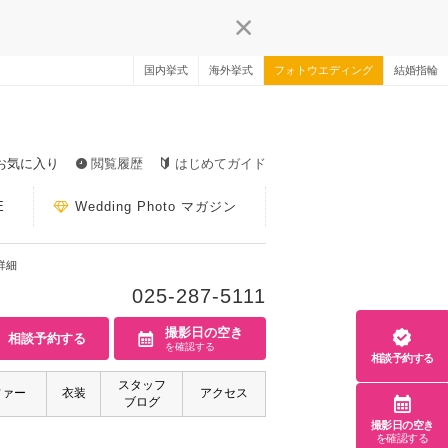
国内挙式
海外挙式
フォトウエディング
結婚指輪
お気に入り
閲覧履歴
はじめてガイド
E
Wedding Photo マガジン
詳細
025-287-5111
撮影日の空き
相談予約する
を確認する
相談予約する
スタッフ
ファー
衣装
アクセス
ブログ
撮影日の空き
を確認する