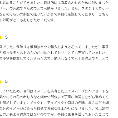
を進めることができました。最終的には衣装合わせのために伺いました
メールで完結できたのでとても助かりました。また、スタジオとロケー
をどのくらいの割合で撮りたいかまで事前に確認してくださり、こちら
る対応がとてもありがたかったです。
5
富でした。髪飾りは最初は自分で購入しようと思っていましたが、事前
と様々なテイストのものが用意されており、とても充実していました。
て小物を提案してくださったので、購入しなくても十分満足でき、とて
5
っていたため、当日はイメージを共有した上でスムーズにヘアセットを
気やおくれ毛の出し方など細かい部分まで丁寧に確認しながら進めてく
も満足しています。メイクも、アイメイクや口紅の色味、濃さなどを細
自分のイメージに合った自然で素敵な仕上がりになりました。私は髪型
るのがあまり得意ではないのですが、事前に画像を送っておいたことで