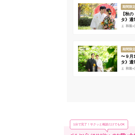
期間限
【秋の
タ》通常
和装+
期間限
〜９月
タ》通常
和装+
1分で完了！サクッと相談だけでもOK