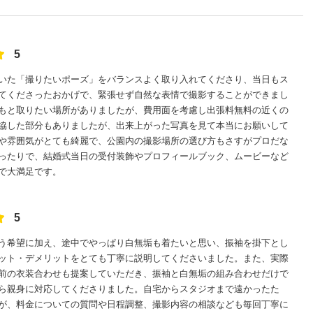
5
いた「撮りたいポーズ」をバランスよく取り入れてくださり、当日もス
てくださったおかげで、緊張せず自然な表情で撮影することができまし
もと取りたい場所がありましたが、費用面を考慮し出張料無料の近くの
協した部分もありましたが、出来上がった写真を見て本当にお願いして
や雰囲気がとても綺麗で、公園内の撮影場所の選び方もさすがプロだな
ったりで、結婚式当日の受付装飾やプロフィールブック、ムービーなど
で大満足です。
5
う希望に加え、途中でやっぱり白無垢も着たいと思い、振袖を掛下とし
ット・デメリットをとても丁寧に説明してくださいました。また、実際
前の衣装合わせも提案していただき、振袖と白無垢の組み合わせだけで
ら親身に対応してくださりました。自宅からスタジオまで遠かったた
が、料金についての質問や日程調整、撮影内容の相談なども毎回丁寧に