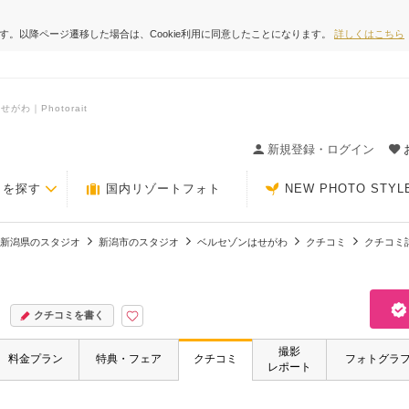
ます。以降ページ遷移した場合は、Cookie利用に同意したことになります。
詳しくはこちら
｜Photorait
ィングの決め手が見つかるクチコミサイト-Photorait
新規登録・ログイン
トを探す
国内リゾートフォト
NEW PHOTO STYL
新潟県のスタジオ
新潟市のスタジオ
ベルセゾンはせがわ
クチコミ
クチコミ
クチコミを書く
撮影
料金プラン
特典・フェア
クチコミ
フォトグラ
レポート