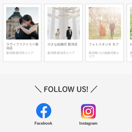
ラヴィファクトリー新
小さな結婚式 新潟店
フォトスタジオ モフ
s
潟店
新潟県/新潟市エリア
新潟県/新潟市エリア
新潟県/その他新潟県エ
リア
Facebook
Instagram