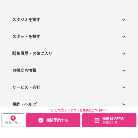
スタジオを探す
スポットを探す
エリアから探す
こだわりから探す
NEW PHOTO STYLE
プランから探す
フォトタイプ診断
フォトグラファーから探す
国内リゾートから探す
閲覧履歴・お気に入り
ロケーションから探す
スタジオから探す
お役立ち情報
閲覧スタジオ
お気に入り
サービス・会社
Wedding Photo マガジン
はじめてガイド
規約・ヘルプ
Photoraitとは
スタジオの掲載について
お問い合わせ
運営会社
サイトマップ
＼1分で完了！サクッと相談だけでもOK／
撮影日の空き
相談予約する
グループサイト
プライバシーポリシー
利用規約
ヘルプ
を確認する
料金プラン