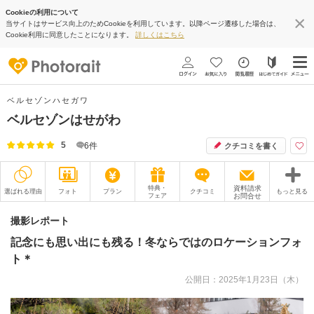
Cookieの利用について
当サイトはサービス向上のためCookieを利用しています。以降ページ遷移した場合は、
Cookie利用に同意したことになります。
詳しくはこちら
ベルセゾンハセガワ
ベルセゾンはせがわ
5
6
件
クチコミを書く
特典・
資料請求
選ばれる理由
フォト
プラン
クチコミ
もっと見る
フェア
お問合せ
撮影レポート
フォトグラファー
撮影レポート
記念にも思い出にも残る！冬ならではのロケーションフォ
衣装
ムービー
ト＊
オプション
ブログ
公開日：2025年1月23日（木）
アクセス/TEL
スタジオトップ