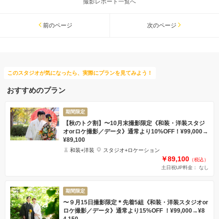
撮影レポート一覧へ
前のページ
次のページ
このスタジオが気になったら、実際にプランを見てみよう！
おすすめのプラン
期間限定
【秋のトク割】〜10月末撮影限定《和装・洋装スタジ
オorロケ撮影／データ》通常より10%OFF！¥99,000→
¥89,100
和装+洋装
スタジオ+ロケーション
￥89,100
（税込）
土日祝UP料金： なし
期間限定
〜９月15日撮影限定＊先着5組《和装・洋装スタジオor
ロケ撮影／データ》通常より15%OFF ！¥99,000→¥8